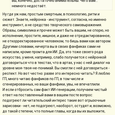
вы, конечно, достаточно внимательны. Чего вам...
немного недостаёт.
Ну где уж нам, простым смертным, в психологию, ритм и
сюжет. Знаете, нейронка - инструмент, согласна, но именно
инструмент, а не средство творческого самовыражения.
Образы, символика и прочее может быть вашим, не спорю, но
исполнение, простите, иишное, и даже не отредактированное,
не откорректированное человеком, то бишь вами как автором.
Другими словами, ничерта вы в своих фанфиках сами не
написали, кроме промта для ИИ. Да, это тоже своего рода
искусство, у меня, например, слабо получается с нейронкой
договориться что в текстах, что в артах, у нас с ней диалог на
уровне моя-твоя-не-понимай. Вы смогли с ней договориться -
респект. Но вот честно: разве это интересно читать? Я люблю
ГП, много читаю фанфиков по ГП, в том числе и
сгенерированных, но ваши фанфики, увы, не впечатлили.
И если отбросить сам факт ИИ-генерации, получаем чистый
ответ на поставленный вами в вашем посте вопрос:
подогреют ли читательский интерес такие вот огрызочные
зарисовки - нет, не подогреют, наоборот, остудят и, возможно,
до такой степени, что полные главы, когда вы их выложите,