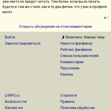
уже никто не придет читать. Тем более, если вы их писать
будете в том же стиле, как и те два фичка, что у вас в профиле
висят.
1
Открыть обсуждение на этом комментарии
Войти
Включить
тёмную
тему
Зарегистрироваться
Новости фанфиков
Рейтинг фанфиков
Список пользователей
Комментарии
Персонажи
Каноны
LitRPG.ru
О проекте
BooksList.me
Правила
Ranobe.me
Политика обработки