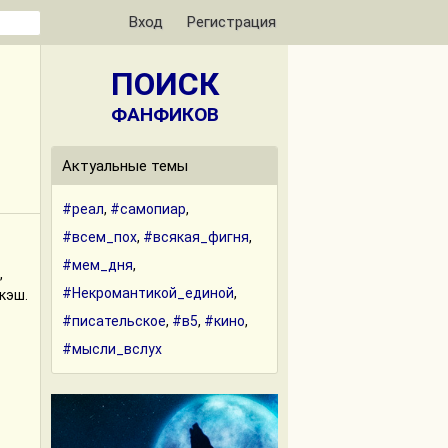
Вход
Регистрация
ПОИСК
ФАНФИКОВ
Актуальные темы
#реал
,
#самопиар
,
#всем_пох
,
#всякая_фигня
,
#мем_дня
,
,
#Некромантикой_единой
,
кэш.
#писательское
,
#в5
,
#кино
,
#мысли_вслух