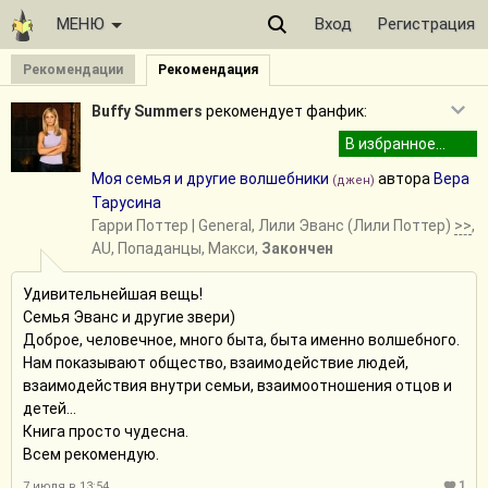
МЕНЮ
Вход
Регистрация
Рекомендации
Рекомендация
Buffy Summers
рекомендует фанфик:
Моя семья и другие волшебники
автора
Вера
(джен)
Тарусина
Гарри Поттер
| General, Лили Эванс (Лили Поттер)
>>
,
AU, Попаданцы, Макси,
Закончен
Удивительнейшая вещь!
Семья Эванс и другие звери)
Доброе, человечное, много быта, быта именно волшебного.
Нам показывают общество, взаимодействие людей,
взаимодействия внутри семьи, взаимоотношения отцов и
детей...
Книга просто чудесна.
Всем рекомендую.
1
7 июля в 13:54