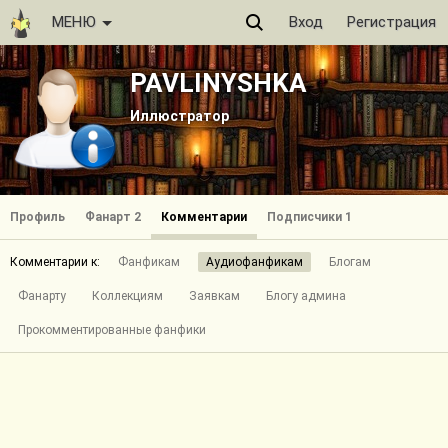
МЕНЮ
Вход
Регистрация
PAVLINYSHKA
Иллюстратор
Профиль
Фанарт 2
Комментарии
Подписчики 1
Комментарии к:
Фанфикам
Аудиофанфикам
Блогам
Фанарту
Коллекциям
Заявкам
Блогу админа
Прокомментированные фанфики