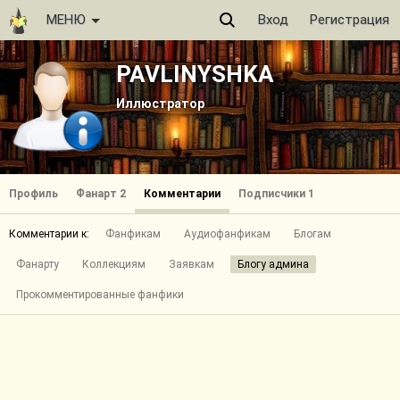
МЕНЮ
Вход
Регистрация
PAVLINYSHKA
Иллюстратор
Профиль
Фанарт 2
Комментарии
Подписчики 1
Комментарии к:
Фанфикам
Аудиофанфикам
Блогам
Фанарту
Коллекциям
Заявкам
Блогу админа
Прокомментированные фанфики