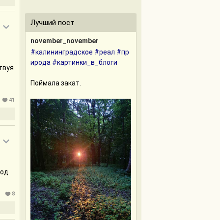
Лучший пост
november_november
#калининградское
#реал
#пр
ирода
#картинки_в_блоги
твуя
Поймала закат.
41
вод
8