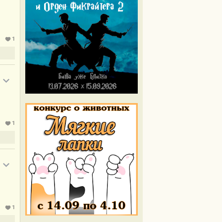
1
1
1