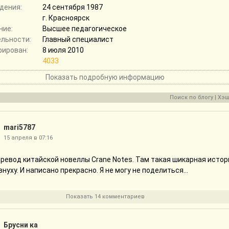
дения:
24 сентября 1987
г. Красноярск
ние:
Высшее педагогическое
ельности:
Главный специалист
рирован:
8 июля 2010
4033
Показать подробную информацию
Поиск по блогу
|
Хэш
mari5787
15 апреля в 07:16
ревод китайской новеллы Crane Notes. Там такая шикарная истор
внуху. И написано прекрасно. Я не могу не поделиться...
Показать 14 комментариев
Брусни ка