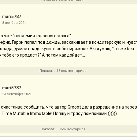
mari5787
8 ноября 2021
о уже "пандемия головного мозга".
фик, Гарри попал под дождь, заскакивает в кондитерскую и, чувс
олада, думает надо купить себе пирожное. А я думаю, "ты же без
о тебе его продаст?" А потом как дойдет...
Показать 13 комментариев
mari5787
23 сентября 2021
 счастлива сообщить, что автор Grooot дала разрешение на пере
 Time Mutable Immutable! Пляшу и трясу помпонами ))))))
Показать 9 комментариев