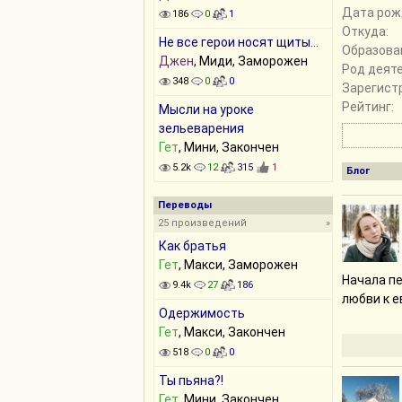
Дата рож
186
0
1
Откуда:
Не все герои носят щиты...
Образова
Джен
, Миди, Заморожен
Род деят
348
0
0
Зарегист
Рейтинг:
Мысли на уроке
зельеварения
Гет
, Мини, Закончен
5.2k
12
315
1
Блог
Переводы
25 произведений
»
Как братья
Гет
, Макси, Заморожен
Начала пе
9.4k
27
186
любви к е
Одержимость
Гет
, Макси, Закончен
518
0
0
Ты пьяна?!
Гет
, Мини, Закончен