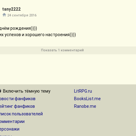
tany2222
24 сентября 2016
днём рождения))))
х успехов и хорошего настроения))))
Показать 1 комментарий
Включить
тёмную
тему
LitRPG.ru
овости фанфиков
BooksList.me
ейтинг фанфиков
Ranobe.me
писок пользователей
омментарии
ерсонажи