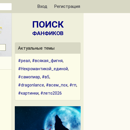
Вход
Регистрация
ПОИСК
ФАНФИКОВ
Актуальные темы
#реал
,
#всякая_фигня
,
#Некромантикой_единой
,
#самопиар
,
#в5
,
#dragonlance
,
#всем_пох
,
#гп
,
#картинки
,
#лето2026