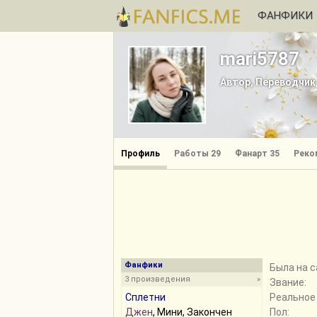
ФАНФИКИ
mari5787
Автор, Переводчик
Профиль
Работы 29
Фанарт 35
Реко
Фанфики
Былa на с
3 произведения
»
Звание:
Сплетни
Реальное
Джен
, Мини, Закончен
Пол: