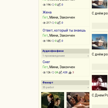
196
0
0
Жена
С днём р
Гет
, Мини, Закончен
217
0
0
Ответ, который ты знаешь
Гет
, Мини, Закончен
186
0
0
Аудиофанфики
С днём р
1 произведение
»
Снег
Гет
, Мини, Закончен
12k
24
428
3
Фанарт
35 работ
»
С Днем Ро