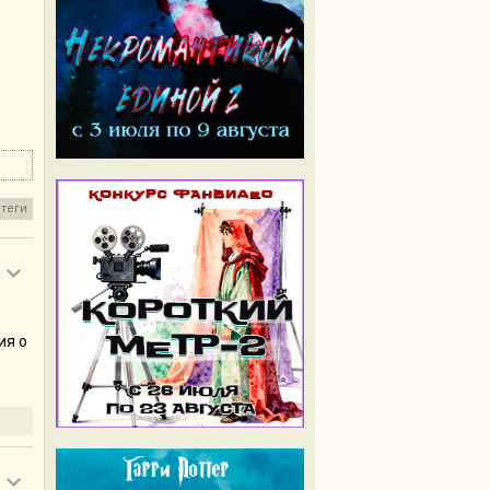
теги
ия о