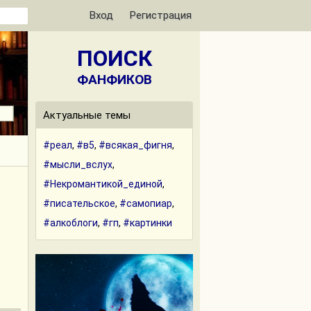
Вход
Регистрация
ПОИСК
ФАНФИКОВ
Актуальные темы
#реал
,
#в5
,
#всякая_фигня
,
#мысли_вслух
,
#Некромантикой_единой
,
#писательское
,
#самопиар
,
#алкоблоги
,
#гп
,
#картинки