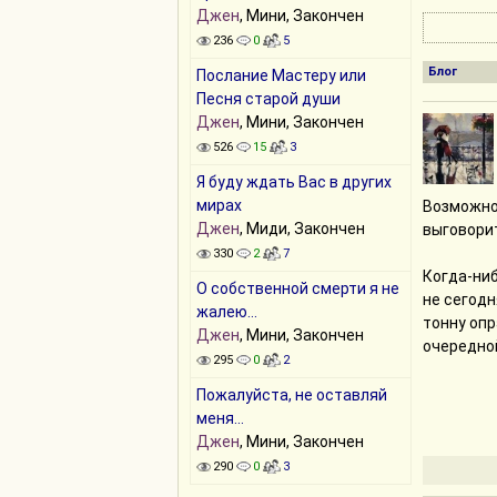
Джен
, Мини, Закончен
236
0
5
Блог
Послание Мастеру или
Песня старой души
Джен
, Мини, Закончен
526
15
3
Я буду ждать Вас в других
мирах
Возможно,
Джен
, Миди, Закончен
выговорит
330
2
7
Когда-ниб
О собственной смерти я не
не сегодн
жалею...
тонну опр
Джен
, Мини, Закончен
очередной
295
0
2
Критику с
Пожалуйста, не оставляй
не лишен
меня...
конфликт
Джен
, Мини, Закончен
люди, кот
290
0
3
гневу, ра