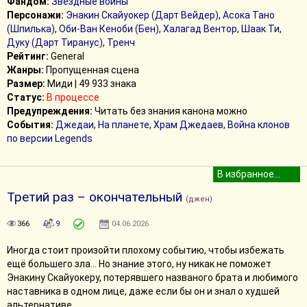
Фандом:
Звёздные войны
Персонажи:
Энакин Скайуокер (Дарт Вейдер)
,
Асока Тано
(Шпилька)
,
Оби-Ван Кеноби (Бен)
,
Халагад Вентор
,
Шаак Ти
,
Дуку (Дарт Тиранус)
,
Тренч
Рейтинг:
General
Жанры:
Пропущенная сцена
Размер:
Миди | 49 933 знака
Статус:
В процессе
Предупреждения:
Читать без знания канона можно
События:
Джедаи
,
На планете
,
Храм Джедаев
,
Война клонов
по версии Legends
Третий раз – окончательный
(джен)
366
9
04.06.2026
Иногда стоит произойти плохому событию, чтобы избежать
ещё большего зла... Но знание этого, ну никак не поможет
Энакину Скайуокеру, потерявшего названого брата и любимого
наставника в одном лице, даже если бы он и знал о худшей
альтернативе.