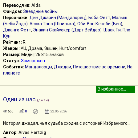
Переводчик:
Alda
Фандом:
Звёздные войны
Персонажи:
Дин Джарин (Мандалорец)
,
Боба Фетт
,
Малыш
(Беби Йода)
,
Асока Тано (Шпилька)
,
Оби-Ван Кеноби (Бен)
,
Джанго Фетт
,
Энакин Скайуокер (Дарт Вейдер)
,
Шаак Ти
,
Пло
Кун
Рейтинг:
R
Жанры:
AU, Драма, Экшен, Hurt/comfort
Размер:
Миди | 26 815 знаков
Статус:
Заморожен
События:
Мандалорцы
,
Джедаи
,
Путешествие во времени
,
На
планете
Один из нас
(джен)
650
8
22.05.2026
История джедая, чья судьба сходна с историей Избранного...
Автор:
Aivas Hartzig