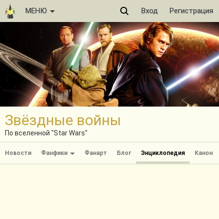
МЕНЮ
Вход
Регистрация
Звёздные войны
По вселенной "Star Wars"
Новости
Фанфики
Фанарт
Блог
Энциклопедия
Канон