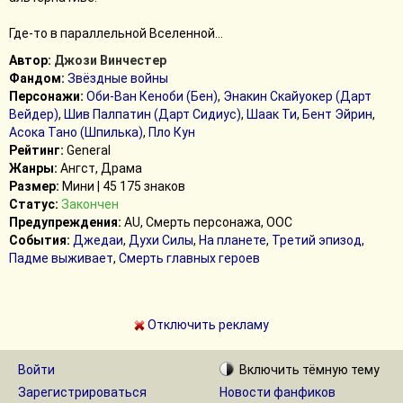
Где-то в параллельной Вселенной...
Автор:
Джози Винчестер
Фандом:
Звёздные войны
Персонажи:
Оби-Ван Кеноби (Бен)
,
Энакин Скайуокер (Дарт
Вейдер)
,
Шив Палпатин (Дарт Сидиус)
,
Шаак Ти
,
Бент Эйрин
,
Асока Тано (Шпилька)
,
Пло Кун
Рейтинг:
General
Жанры:
Ангст, Драма
Размер:
Мини | 45 175 знаков
Статус:
Закончен
Предупреждения:
AU, Смерть персонажа, ООС
События:
Джедаи
,
Духи Силы
,
На планете
,
Третий эпизод
,
Падме выживает
,
Смерть главных героев
Отключить рекламу
Войти
Включить
тёмную
тему
Зарегистрироваться
Новости фанфиков