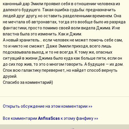
канонный дар Эмили проявил себя в отношении человека из
далекого будущего. Такая ошибка судьбы: предназначить
людей друг другу, но оставить разделенными временем. Она
не мечтала об автронавтах, тогда это вообще было из разряда
фантастики, просто помимо своей воли видела Джима. И не
властна была это изменить. Как и Джим.
А новый хранитель... если человек не может помочь себе сам,
то и никто не сможет. Даже Эмили приходя, всего лишь
подсказывала выход, и то не всегда. К тому же, опасных
ситуаций в жизни Джима было куда как больше пяти, если он
до сих пор жив, то это о многом говорить. А будущее — их дом.
Спок всю галактику перевернет, но найдет способ вернуть
друзей.
Спасибо за комментарий)
Открыть обсуждение на этом комментарии »»
Все комментарии
AnfisaScas
к этому фанфику »»