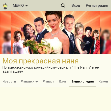
МЕНЮ
Вход
Регистрация
Моя прекрасная няня
По американскому комедийному сериалу "The Nanny" и её
адаптациям
Новости
Фанфики
Фанарт
Блог
Энциклопедия
Канон