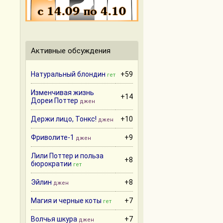
Активные обсуждения
Натуральный блондин
+59
гет
Изменчивая жизнь
+14
Дореи Поттер
джен
Держи лицо, Тонкс!
+10
джен
Фриволите-1
+9
джен
Лили Поттер и польза
+8
бюрократии
гет
Эйлин
+8
джен
Магия и черные коты
+7
гет
Волчья шкура
+7
джен