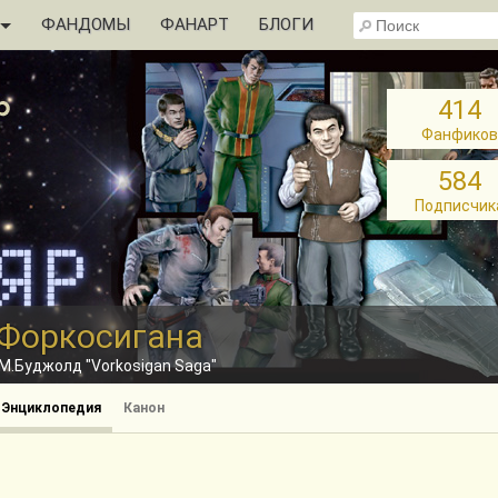
ФАНДОМЫ
ФАНАРТ
БЛОГИ
414
Фанфиков
584
Подписчик
 Форкосигана
М.Буджолд "Vorkosigan Saga"
Энциклопедия
Канон