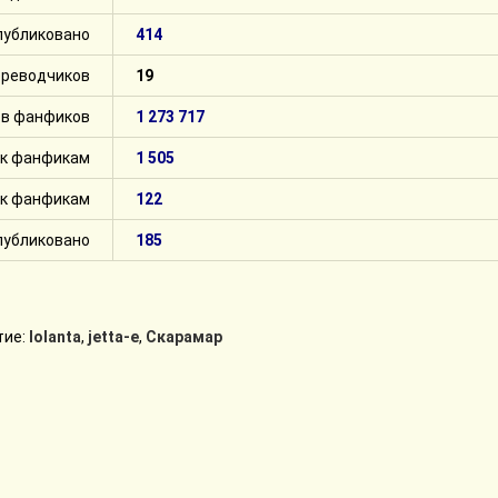
публиковано
414
ереводчиков
19
в фанфиков
1 273 717
 к фанфикам
1 505
 к фанфикам
122
публиковано
185
тие:
Iolanta
,
jetta-e
,
Скарамар