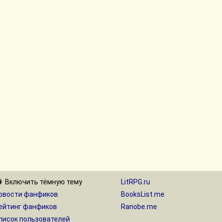
Включить
тёмную
тему
LitRPG.ru
овости фанфиков
BooksList.me
ейтинг фанфиков
Ranobe.me
писок пользователей