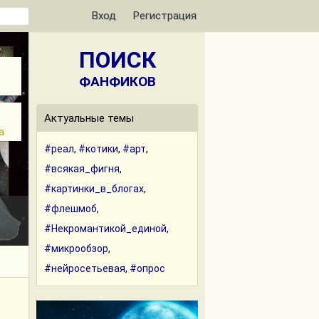
Вход
Регистрация
ПОИСК
ФАНФИКОВ
Актуальные темы
а
#реал
,
#котики
,
#арт
,
#всякая_фигня
,
#картинки_в_блогах
,
#флешмоб
,
#Некромантикой_единой
,
#микрообзор
,
#нейросетьевая
,
#опрос