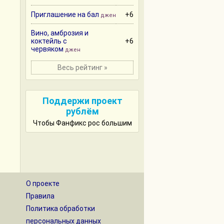
Приглашение на бал
+6
джен
Вино, амброзия и
коктейль с
+6
червяком
джен
Весь рейтинг »
Поддержи проект
рублём
Чтобы Фанфикс рос большим
О проекте
Правила
Политика обработки
персональных данных