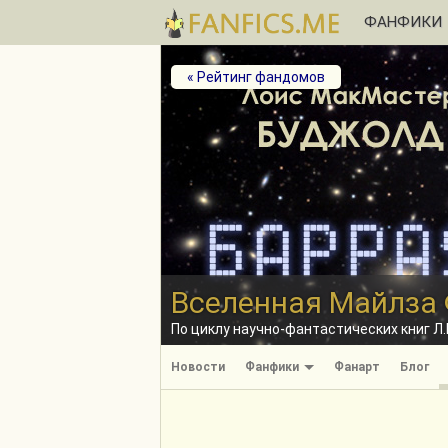
ФАНФИКИ
« Рейтинг фандомов
Вселенная Майлза
По циклу научно-фантастических книг Л.
Новости
Фанфики
Фанарт
Блог