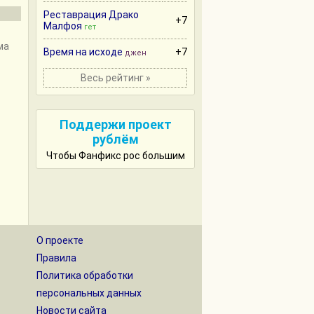
Реставрация Драко
+7
Малфоя
гет
ма
Время на исходе
+7
джен
Весь рейтинг »
Поддержи проект
рублём
Чтобы Фанфикс рос большим
О проекте
Правила
Политика обработки
персональных данных
Новости сайта