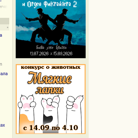
e
ончен
»
а
om
иала
ках