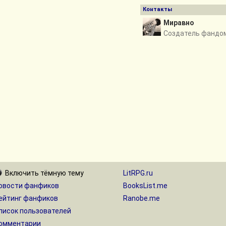
Контакты
Миравно
Создатель фандо
Включить
тёмную
тему
LitRPG.ru
овости фанфиков
BooksList.me
ейтинг фанфиков
Ranobe.me
писок пользователей
омментарии