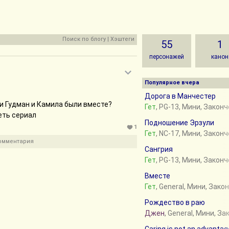
Поиск по блогу
|
Хэштеги
55
1
персонажей
канон
Популярное вчера
Дорога в Манчестер
и Гудман и Камила были вместе?
Гет
, PG-13, Мини, Закон
еть сериал
Подношение Эрзули
1
Гет
, NC-17, Мини, Закон
комментария
Сангрия
Гет
, PG-13, Мини, Закон
Вместе
Гет
, General, Мини, Зако
Рождество в раю
Джен
, General, Мини, З