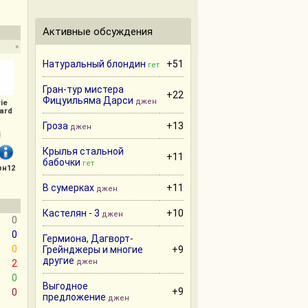
Активные обсуждения
»
Натуральный блондин
+51
гет
Гран-тур мистера
+22
Фицуильяма Дарси
джен
ie
ard
Гроза
+13
джен
Крылья стальной
+11
бабочки
гет
рн12
В сумерках
+11
джен
Кастелян - 3
+10
джен
0
0
Гермиона, Дагворт-
0
Грейнджеры и многие
+9
другие
джен
2
0
Выгодное
+9
0
предложение
джен