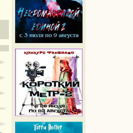
чен
чен
чен
нчен
акончен