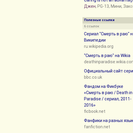
Caring is not an advantag
Джен
, PG-13, Мини, Зак
Полезные ссылки
6 ссылок
Сериал "Смерть в раю" н
Википедии
ru.wikipedia.org
"Смерть в раю" на Wikia
deathinparadise.wikia.c
Официальный сайт сер
bbc.co.uk
Фандом на Фикбуке
«Смерть в раю / Death in
Paradise / сериал, 2011-
2016»
ficbook.net
Фанфики на разных язы
fanfiction.net