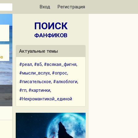
Вход
Регистрация
ПОИСК
ФАНФИКОВ
Актуальные темы
ов
#реал
,
#в5
,
#всякая_фигня
,
#мысли_вслух
,
#опрос
,
#писательское
,
#алкоблоги
,
#гп
,
#картинки
,
#Некромантикой_единой