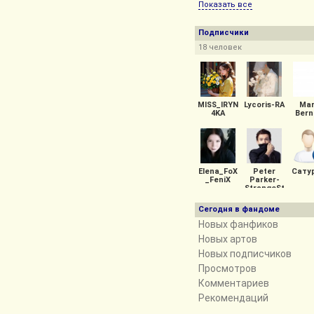
Показать все
Подписчики
18 человек
MISS_IRYN
Lycoris-RA
Mar
4KA
Bern
Elena_FoX
Peter
Сату
_FeniX
Parker-
StrangeSt
ark
Сегодня в фандоме
Новых фанфиков
Новых артов
Новых подписчиков
Просмотров
Комментариев
Рекомендаций