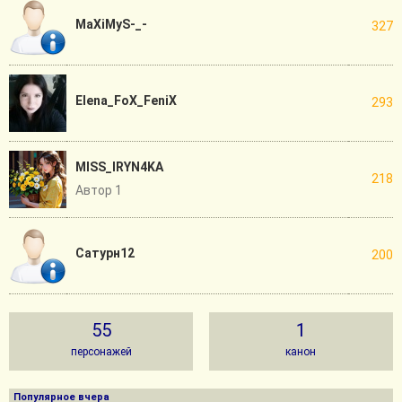
MaXiMyS-_-
327
Elena_FoX_FeniX
293
MISS_IRYN4KA
218
Автор 1
Сатурн12
200
55
1
персонажей
канон
Популярное вчера