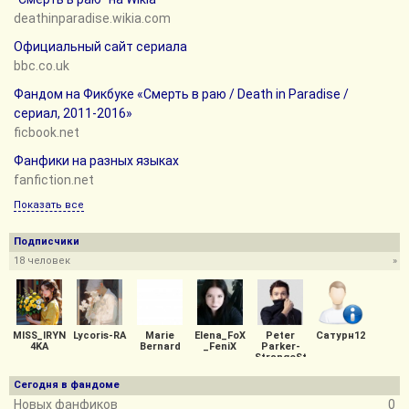
deathinparadise.wikia.com
Официальный сайт сериала
bbc.co.uk
Фандом на Фикбуке «Смерть в раю / Death in Paradise /
сериал, 2011-2016»
ficbook.net
Фанфики на разных языках
fanfiction.net
Показать все
Подписчики
18 человек
»
MISS_IRYN
Lycoris-RA
Marie
Elena_FoX
Peter
Сатурн12
4KA
Bernard
_FeniX
Parker-
StrangeSt
ark
Сегодня в фандоме
Новых фанфиков
0