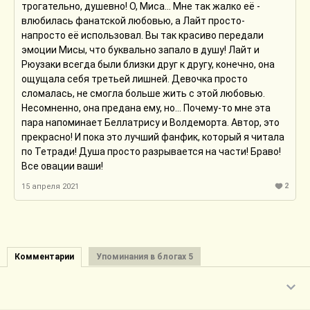
трогательно, душевно! О, Миса... Мне так жалко её -
влюбилась фанатской любовью, а Лайт просто-
напросто её использовал. Вы так красиво передали
эмоции Мисы, что буквально запало в душу! Лайт и
Рюузаки всегда были близки друг к другу, конечно, она
ощущала себя третьей лишней. Девочка просто
сломалась, не смогла больше жить с этой любовью.
Несомненно, она предана ему, но... Почему-то мне эта
пара напоминает Беллатрису и Волдеморта. Автор, это
прекрасно! И пока это лучший фанфик, который я читала
по Тетради! Душа просто разрывается на части! Браво!
Все овации ваши!
2
15 апреля 2021
Комментарии
Упоминания в блогах 5