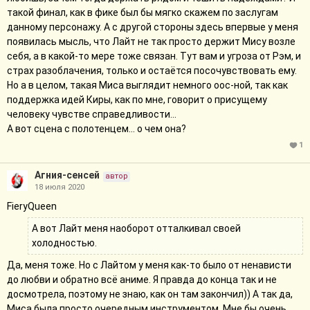
такой финал, как в фике был бы мягко скажем по заслугам
данному персонажу. А с другой стороны здесь впервые у меня
появилась мысль, что Лайт не так просто держит Мису возле
себя, а в какой-то мере тоже связан. Тут вам и угроза от Рэм, и
страх разоблачения, только и остаётся посочувствовать ему.
Но а в целом, такая Миса выглядит немного оос-ной, так как
поддержка идей Киры, как по мне, говорит о присущему
человеку чувстве справедливости...
А вот сцена с полотенцем... о чем она?
1
Агния-сенсей
автор
18 июля 2020
FieryQueen
А вот Лайт меня наоборот отталкивал своей
холодностью.
Да, меня тоже. Но с Лайтом у меня как-то было от ненависти
до любви и обратно всё аниме. Я правда до конца так и не
досмотрела, поэтому не знаю, как он там закончил)) А так да,
Миса была просто очередным инструментом. Мне бы очень