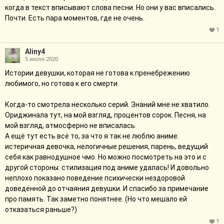
когда в текст вписывают слова песни. Но они у вас вписались.
Почти. Есть пара моментов, где не очень.
1
Aliny4
5 июля 2020
Истории девушки, которая не готова к пренебрежению
любимого, но готова к его смерти.
Когда-то смотрела несколько серий. Знаний мне не хватило.
Ориджинала тут, на мой взгляд, процентов сорок. Песня, на
мой взгляд, атмосферно не вписалась.
А ещё тут есть всё то, за что я так не люблю аниме:
истеричная девочка, нелогичные решения, парень, ведущий
себя как равнодушное чмо. Но можно посмотреть на это и с
другой стороны: стилизация под аниме удалась! И довольно
неплохо показано поведение психически нездоровой
доведённой до отчаяния девушки. И спасибо за примечание
про память. Так заметно понятнее. (Но что мешало ей
отказаться раньше?)
1