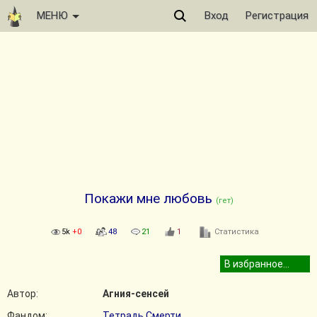
МЕНЮ
Вход
Регистрация
Покажи мне любовь
(гет)
5k
+0
48
21
1
Статистика
Автор:
Агния-сенсей
Фандом:
Тетрадь Смерти