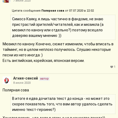
7 июля 2020
Цитата сообщения
Полярная сова
от 07.07.2020 в 22:02
Симосэ Каяку, я лишь частично в фандоме, не знаю
пристрастий зрителей/читателей, как и мюзикла (а
мюзикл по канону или отдельно?) поэтому всецело
доверяю вашему мнению :))
Мюзикл по канону. Конечно, сюжет изменили, чтобы вписать в
тайминг, но в целом неплохо получилось. Слушаю некоторые
песни из него иногда :)
Есть английская, корейская, японская версии.
1
Агния-сенсей
автор
8 июля 2020
Полярная сова
В итоге я едва дочитала текст до конца - но может это
скорее показатель того, что вам автор удалось сделать
именно текст-героиню?)