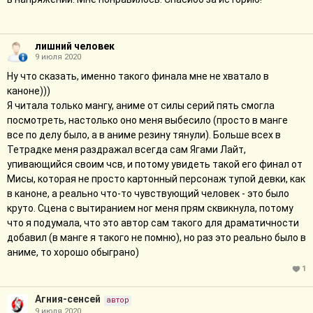
лишний человек
9 июля 2020
Ну что сказать, именно такого финала мне не хватало в
каноне)))
Я читала только мангу, аниме от силы серий пять смогла
посмотреть, настолько оно меня выбесило (просто в манге
все по делу было, а в аниме резину тянули). Больше всех в
Тетрадке меня раздражал всегда сам Ягами Лайт,
упивающийся своим чсв, и потому увидеть такой его финал от
Мисы, которая не просто картонный персонаж тупой девки, как
в каноне, а реально что-то чувствующий человек - это было
круто. Сцена с вытиранием ног меня прям сквикнула, потому
что я подумала, что это автор сам такого для драматичности
добавил (в манге я такого не помню), но раз это реально было в
аниме, то хорошо обыграно)
1
Агния-сенсей
автор
9 июля 2020