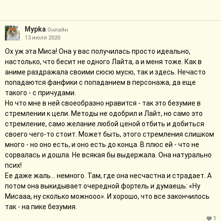
Мурkа
Онлайн
13 июля 2020
Ох уж эта Миса! Она у вас получилась просто идеально,
настолько, что бесит не одного Лайта, а и меня тоже. Как в
аниме раздражала своими сюсю мусю, так и здесь. Нечасто
попадаются фанфики с попаданием в персонажа, да еще
такого - с причудами.
Но что мне в ней своеобразно нравится - так это безумие в
стремлении к цели. Методы не одобрил и Лайт, но само это
стремление, само желание любой ценой отбить и добиться
своего чего-то стоит. Может быть, этого стремления слишком
много - но оно есть, и оно есть до конца. В плюс ей - что не
сорвалась и дошла. Не всякая бы выдержала. Она натурально
псих!
Ее даже жаль... немного. Там, где она несчастна и страдает. А
потом она выкидывает очередной фортель и думаешь: «Ну
Мисааа, ну сколько можнооо». И хорошо, что все закончилось
так - на пике безумия.
1