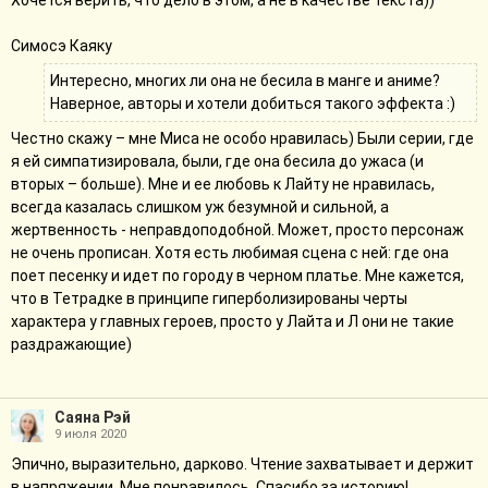
Хочется верить, что дело в этом, а не в качестве текста))
Симосэ Каяку
Интересно, многих ли она не бесила в манге и аниме?
Наверное, авторы и хотели добиться такого эффекта :)
Честно скажу – мне Миса не особо нравилась) Были серии, где
я ей симпатизировала, были, где она бесила до ужаса (и
вторых – больше). Мне и ее любовь к Лайту не нравилась,
всегда казалась слишком уж безумной и сильной, а
жертвенность - неправдоподобной. Может, просто персонаж
не очень прописан. Хотя есть любимая сцена с ней: где она
поет песенку и идет по городу в черном платье. Мне кажется,
что в Тетрадке в принципе гиперболизированы черты
характера у главных героев, просто у Лайта и Л они не такие
раздражающие)
Саяна Рэй
9 июля 2020
Эпично, выразительно, дарково. Чтение захватывает и держит
в напряжении. Мне понравилось. Спасибо за историю!