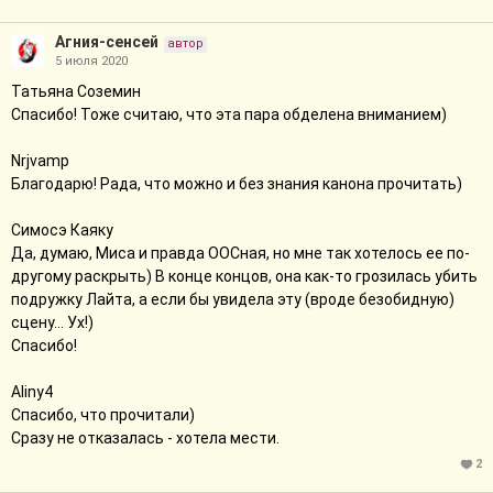
Агния-сенсей
автор
5 июля 2020
Татьяна Соземин
Спасибо! Тоже считаю, что эта пара обделена вниманием)
Nrjvamp
Благодарю! Рада, что можно и без знания канона прочитать)
Симосэ Каяку
Да, думаю, Миса и правда ООСная, но мне так хотелось ее по-
другому раскрыть) В конце концов, она как-то грозилась убить
подружку Лайта, а если бы увидела эту (вроде безобидную)
сцену... Ух!)
Спасибо!
Aliny4
Спасибо, что прочитали)
Сразу не отказалась - хотела мести.
2