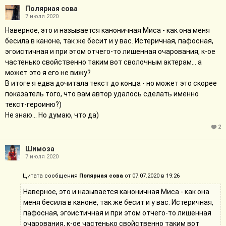
Полярная сова
7 июля 2020
Наверное, это и называется каноничная Миса - как она меня
бесила в каноне, так же бесит и у вас. Истеричная, пафосная,
эгоистичная и при этом отчего-то лишенная очарования, к-ое
частенько свойственно таким вот сволочным актерам... а
может это я его не вижу?
В итоге я едва дочитала текст до конца - но может это скорее
показатель того, что вам автор удалось сделать именно
текст-героиню?)
Не знаю... Но думаю, что да)
2
Шимоза
7 июля 2020
Цитата сообщения
Полярная сова
от 07.07.2020 в 19:26
Наверное, это и называется каноничная Миса - как она
меня бесила в каноне, так же бесит и у вас. Истеричная,
пафосная, эгоистичная и при этом отчего-то лишенная
очарования, к-ое частенько свойственно таким вот