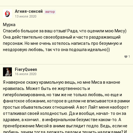
Агния-сенсей
автор
13 июля 2020
Муркa
Спасибо большое за ваш отзыв! Рада, что оценили мою Мису)
Она действительно своеобразный и часто раздражающий
персонаж. Но мне очень хотелось написать про безумную и
нездоровую любовь, так что она подошла идеально))
1
FieryQueen
16 июля 2020
Я наверное скажу крамольную вещь, но мне Миса в каноне
нравилась. Может быть ее жертвенность и
гиперболизированна, но там же не только любовь, но еще и
фанатское обожание, которое в целом не вписывается в рамки
простых обывательских отношений. А вот Лайт меня наоборот
отталкивал своей холодностью. Да и вообще, начал- то он за
здравие, а кончил... в инфернальном безумстве каком-то. А
пренебрежение Мисой в аниме выглядит подло. Ведь, если не
любишь, зачем тогда держать рядом и тешить надеждами? И