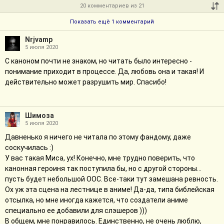
20 комментариев из 21
Показать ещё 1 комментарий
Nrjvamp
5 июля 2020
С каноном почти не знаком, но читать было интересно -
понимание приходит в процессе. Да, любовь она и такая! И
действительно может разрушить мир. Спасибо!
Шимоза
5 июля 2020
Давненько я ничего не читала по этому фандому, даже
соскучилась :)
У вас такая Миса, ух! Конечно, мне трудно поверить, что
канонная героиня так поступила бы, но с другой стороны...
пусть будет небольшой ООС. Все-таки тут замешана ревность.
Ох уж эта сцена на лестнице в аниме! Да-да, типа библейская
отсылка, но мне иногда кажется, что создатели аниме
специально ее добавили для слэшеров )))
В общем, мне понравилось. Единственно, не очень люблю,