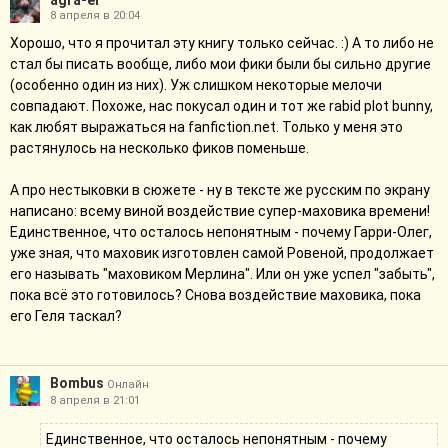
agra-el
8 апреля в 20:04
Хорошо, что я прочитал эту книгу только сейчас. :) А то либо не
стал бы писать вообще, либо мои фики были бы сильно другие
(особенно один из них). Уж слишком некоторые мелочи
совпадают. Похоже, нас покусал один и тот же rabid plot bunny,
как любят выражаться на fanfiction.net. Только у меня это
растянулось на несколько фиков поменьше.
А про нестыковки в сюжете - ну в тексте же русским по экрану
написано: всему виной воздействие супер-маховика времени!
Единственное, что осталось непонятным - почему Гарри-Олег,
уже зная, что маховик изготовлен самой Ровеной, продолжает
его называть "маховиком Мерлина". Или он уже успел "забыть",
пока всё это готовилось? Снова воздействие маховика, пока
его Геля таскал?
Bombus
Онлайн
8 апреля в 21:01
Единственное, что осталось непонятным - почему