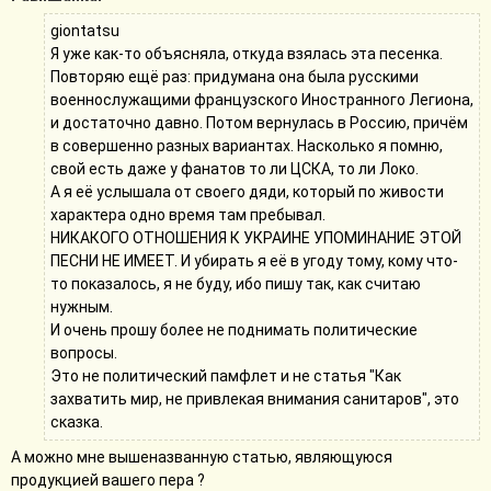
giontatsu
Я уже как-то объясняла, откуда взялась эта песенка.
Повторяю ещё раз: придумана она была русскими
военнослужащими французского Иностранного Легиона,
и достаточно давно. Потом вернулась в Россию, причём
в совершенно разных вариантах. Насколько я помню,
свой есть даже у фанатов то ли ЦСКА, то ли Локо.
А я её услышала от своего дяди, который по живости
характера одно время там пребывал.
НИКАКОГО ОТНОШЕНИЯ К УКРАИНЕ УПОМИНАНИЕ ЭТОЙ
ПЕСНИ НЕ ИМЕЕТ. И убирать я её в угоду тому, кому что-
то показалось, я не буду, ибо пишу так, как считаю
нужным.
И очень прошу более не поднимать политические
вопросы.
Это не политический памфлет и не статья "Как
захватить мир, не привлекая внимания санитаров", это
сказка.
А можно мне вышеназванную статью, являющуюся
продукцией вашего пера ?