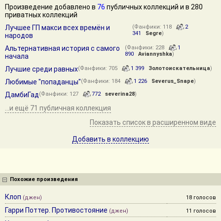
Произведение добавлено в
76
публичных коллекций и в 280
приватных коллекций
Лучшее ГП макси всех времён и
(Фанфики: 118
2
341
Segre
)
народов
Альтернативная история с самого
(Фанфики: 228
1
890
Aviannyshka
)
начала
Лучшие среди равных
(Фанфики: 705
1 399
Золотоискательница
)
Любимые "попаданцы"
(Фанфики: 184
1 226
Severus_Snape
)
ДамбиГад
(Фанфики: 127
772
severina28
)
...и ещё 71 публичная коллекция
Показать список в расширенном виде
Добавить в коллекцию
Похожие произведения
Клоп
(джен)
18 голосов
Гарри Поттер. Противостояние
(джен)
11 голосов