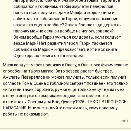
Автора покусал Санчо и она многое забыла.. Гарри всё
собирался к гоблинам, чтобы амулеты певереллов
попытаться получить, даже Малфоя подключили и
забил на это. Гоблин узнал Гарри, получил повышение..
зачем эта сцена вообще? Зачем браслет где держать
палочку можно если он вообще не использовался?
Зачем вообще Гарри учиться колдовать, если колдует
везде Марк? Нет развития героя, Гарри таскается
собачкой за Марком и превозмогает, вот и вся книга.
Одно хорошо - книга с хэппи-эндом.
Марк колдует через привязку к Олегу, а Олег пока физически не
способен на такую магию. Зато резерв растёт быстрее.
Амулеты Певереллов он может получить, только если получит
согласте Тома. Сцена с гоблином сыграет позднее - это только
читатели такие торопыги, ружьё ещё только несут вешать на
стену, а они уже со скоряками рядом - застреленного
откачивать. Спецом для Вас,
Qwerty1976
- ТЕКСТ В ПРОЦЕССЕ
НАПИСАНИЯ. И не заставляйте вспоминать, кому половину
работы не показывают.
1