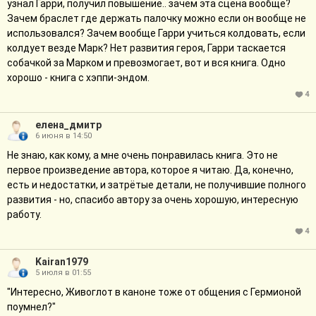
узнал Гарри, получил повышение.. зачем эта сцена вообще?
Зачем браслет где держать палочку можно если он вообще не
использовался? Зачем вообще Гарри учиться колдовать, если
колдует везде Марк? Нет развития героя, Гарри таскается
собачкой за Марком и превозмогает, вот и вся книга. Одно
хорошо - книга с хэппи-эндом.
4
елена_дмитр
6 июня в 14:50
Не знаю, как кому, а мне очень понравилась книга. Это не
первое произведение автора, которое я читаю. Да, конечно,
есть и недостатки, и затрётые детали, не получившие полного
развития - но, спасибо автору за очень хорошую, интересную
работу.
4
Kairan1979
5 июля в 01:55
"Интересно, Живоглот в каноне тоже от общения с Гермионой
поумнел?"