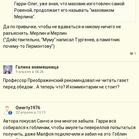
Гарри-Олег, уже зная, что маховик изготовлен самой
Ровеной, продолжает его называть "маховиком
Мерлина".
Да по привычке, чтобы не вдаваться и никому ничего не
разъяснять. Мерлин и Мерлин.
("Действительно, "Муму" написал Тургенев, а памятник
почему-то Лермонтову")
1
Галина анимешница
9 апреля в 06:26
Профессор Преображенский рекомендовал не читать газет
перед обедом... А теперь что? И комментарии не стоит?
Qwerty1976
22 апреля в 13:13
Автора покусал Санчо и она многое забыла.. Гарри всё
собирался к гоблинам, чтобы амулеты певереллов попытаться
получить, даже Малфоя подключили и забил на это. Гоблин