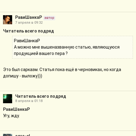
РавиШанкаР
автор
7 апреля в 09:32
Читатель всего подряд
РавиШанкаР
А можно мне вышеназванную статью, являющуюся
продукцией вашего пера ?
Это был сарказм. Статья пока ещё в черновиках, но когда
допишу - выложу)))
Читатель всего подряд
8 апреля в 01:18
РавиШанкаР
Угу, жду.