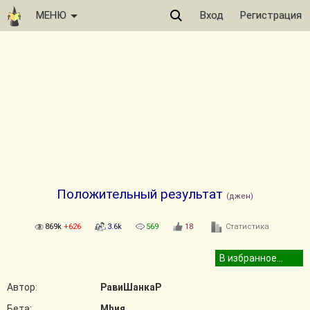
МЕНЮ
Вход
Регистрация
Положительный результат
(джен)
869k
+626
3.6k
569
18
Статистика
Автор:
РавиШанкаР
Бета:
Мhия