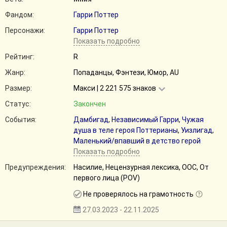
Фандом:
Гарри Поттер
Персонажи:
Гарри Поттер
Показать подробно
Рейтинг:
R
Жанр:
Попаданцы, Фэнтези, Юмор, AU
Размер:
Макси | 2 221 575 знаков
Статус:
Закончен
События:
Дамбигад
,
Независимый Гарри
,
Чужая
душа в теле героя Поттерианы
,
Уизлигад
,
Маленький/впавший в детство герой
Показать подробно
Предупреждения:
Насилие, Нецензурная лексика, ООС, От
первого лица (POV)
Не проверялось на грамотность
27.03.2023 - 22.11.2025