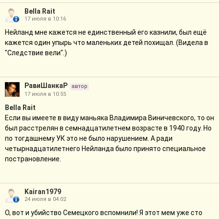
Bella Rait
17 июля в 10:16
Нейланд мне кажется не единственный его казнили, был ещё
кажется один упырь что маленьких детей похищал. (Видела в
"Следствие вели".)
РавиШанкаР
автор
17 июля в 10:55
Bella Rait
Если вы имеете в виду маньяка Владимира Виничевского, то он
был расстрелян в семнадцатилетнем возрасте в 1940 году. Но
по тогдашнему УК это не было нарушением. А ради
четырнадцатилетнего Нейланда было принято специальное
пострановление.
Kairan1979
24 июля в 04:02
О, вот и убийство Семецкого вспомнили! Я этот мем уже сто