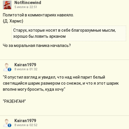
NotRincewind
5 июля в 22:51
Политотой в комментариях навеяло.
{Д. Хармс}
Старух, которые носят в себе благоразумные мысли,
хорошо бы ловить арканом
Чо за моральная паника началась?
Kairan1979
8 июля в 01:32
"Я опустил взгляд и увидел, что над ней парит белый
светящийся шарик размером со снежок, и что я этот шарик
вполне могу бросить, куда хочу."
"РАЗЕНГАН!"
Kairan1979
8 июля в 02:52