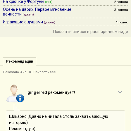
На крючке у Фортуны
(гет)
2 голоса
Осень на двоих. Первое мгновение
2 голоса
вечности
(джен)
Играющие с душами
(джен)
1 голос
Показать список в расширенном виде
Рекомендации
Показано
3
из 18 |
Показать все
gingerred
рекомендует!
Шикарно! Давно не читала столь захватывающую
историю)
Рекомендую)