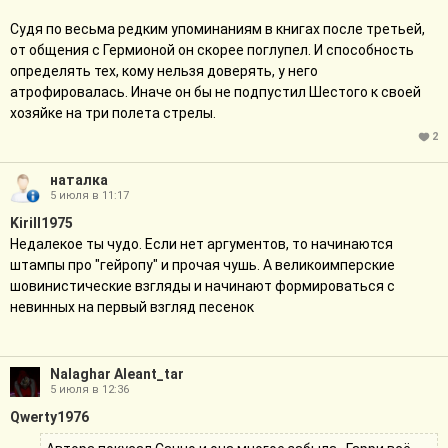
Судя по весьма редким упоминаниям в книгах после третьей,
от общения с Гермионой он скорее поглупел. И способность
определять тех, кому нельзя доверять, у него
атрофировалась. Иначе он бы не подпустил Шестого к своей
хозяйке на три полета стрелы.
2
наталка
5 июля в 11:17
Kirill1975
Недалекое ты чудо. Если нет аргументов, то начинаются
штампы про "гейропу" и прочая чушь. А великоимперские
шовинистические взгляды и начинают формироваться с
невинных на первый взгляд песенок
Nalaghar Aleant_tar
5 июля в 12:36
Qwerty1976