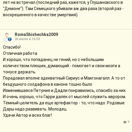
лет не встречал (последний раз, кажется, у Глушановского в
"Демоне"). Там Семецкого убивали аж два раза (второй раз -
воскрешенного в качестве умертвия).
RomaShishechka2009
26 июля в 16:03
Спасибо!
Отличная работа.
И хорошо, что попаданец не гений, но с небольшим
количеством плюшек, думающий - помогает и свои мозги а
тонусе держать.
Порадовал вполне адекватный Сириус и Макгонагалл. А то от
бездушного солдафона в каноне тошно было
Изменившаяся Петуния и Дадли понравились, спасибо за них.
И очень хорошо, что Гарри далёк от мыслей служить аврором.
Тёмный целитель да еще артефактор - то, что надо. Родовые
Дары надо развивать. Молодец
Удачи Автор и всех благ!
7