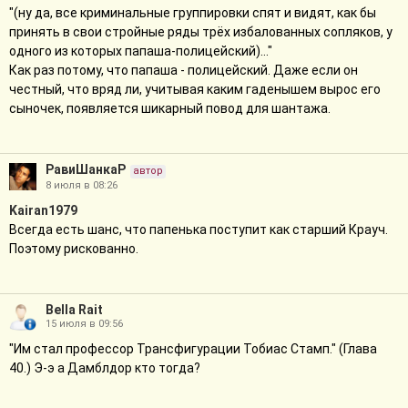
"(ну да, все криминальные группировки спят и видят, как бы
принять в свои стройные ряды трёх избалованных сопляков, у
одного из которых папаша-полицейский)…"
Как раз потому, что папаша - полицейский. Даже если он
честный, что вряд ли, учитывая каким гаденышем вырос его
сыночек, появляется шикарный повод для шантажа.
РавиШанкаР
автор
8 июля в 08:26
Kairan1979
Всегда есть шанс, что папенька поступит как старший Крауч.
Поэтому рискованно.
Bella Rait
15 июля в 09:56
"Им стал профессор Трансфигурации Тобиас Стамп." (Глава
40.) Э-э а Дамблдор кто тогда?