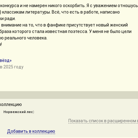
конкурса и не намерен никого оскорбить. Я с уважением отношусь
) классикам литературы. Всё, что есть в работе, написано
и ради.
 внимание на то, что в фанфике присутствует новый женский
браза которого стала известная поэтесса. У меня не было цели
ю реального человека.
!
вёзд»
в 2025 году
коллекцию
1
Норвежский лес
)
Показать список в расширенном 
Добавить в коллекцию