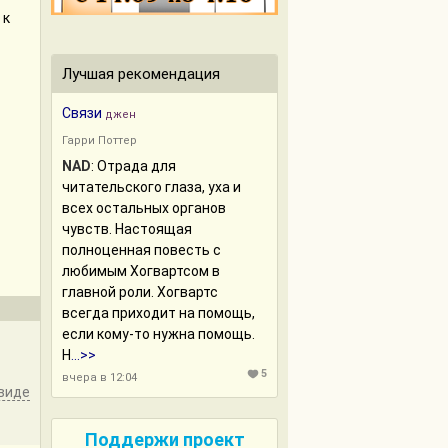
 к
Лучшая рекомендация
Связи
джен
Гарри Поттер
NAD
:
Отрада для
читательского глаза, уха и
всех остальных органов
чувств. Настоящая
полноценная повесть с
любимым Хогвартсом в
главной роли. Хогвартс
всегда приходит на помощь,
если кому-то нужна помощь.
Н
...>>
5
вчера в 12:04
виде
Поддержи проект