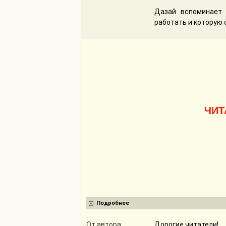
Дазай вспоминает
работать и которую о
ЧИТ
Подробнее
От автора:
Дорогие читатели!