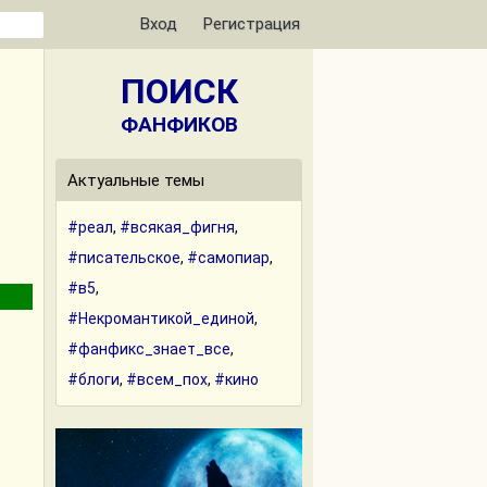
Вход
Регистрация
ПОИСК
ФАНФИКОВ
Актуальные темы
#реал
,
#всякая_фигня
,
#писательское
,
#самопиар
,
#в5
,
#Некромантикой_единой
,
#фанфикс_знает_все
,
#блоги
,
#всем_пох
,
#кино