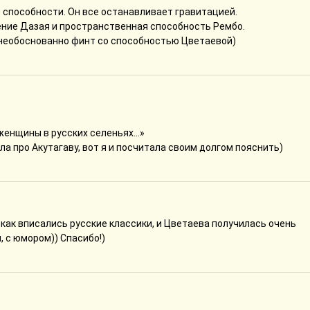
 способности. Он все останавливает гравитацией.
ение Дазая и пространственная способность Рембо.
т необоснованно финт со способностью Цветаевой)
женщины в русских селеньях...»
ла про Акутагаву, вот я и посчитала своим долгом пояснить)
 как вписались русские классики, и Цветаева получилась очень
 с юмором)) Спасибо!)