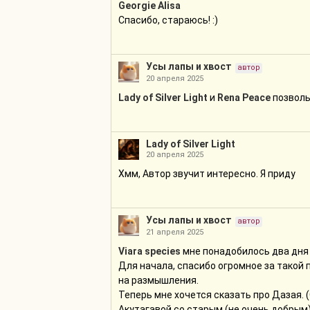
Georgie Alisa
Спасибо, стараюсь! :)
Усы лапы и хвост
автор
20 апреля 2025
Lady of Silver Light
и
Rena Peace
позволь
Lady of Silver Light
20 апреля 2025
Хмм, Автор звучит интересно. Я приду
Усы лапы и хвост
автор
21 апреля 2025
Viara species
мне понадобилось два дня 
Для начала, спасибо огромное за такой 
на размышления.
Теперь мне хочется сказать про Дазая. (
Акутагавой со старым (не очень добрым