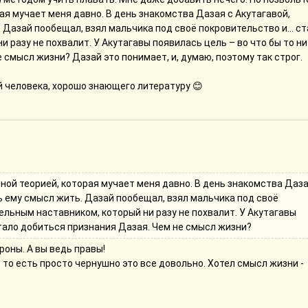
ая мучает меня давно. В день знакомства Дазая с Акутагавой,
Дазай пообещал, взял мальчика под своё покровительство и... ст
 разу не похвалит. У Акутагавы появилась цель – во что бы то ни
 смысл жизни? Дазай это понимает, и, думаю, поэтому так строг.
й человека, хорошо знающего литературу 😊
ной теорией, которая мучает меня давно. В день знакомства Даза
ь ему смысл жить. Дазай пообещал, взял мальчика под своё
тельным наставником, который ни разу не похвалит. У Акутагавы
стало добиться признания Дазая. Чем не смысл жизни?
ороны. А вы ведь правы!
. то есть просто чернушно это все довольно. Хотел смысл жизни -
се, конечно... С другой стороны, если человек доходит уже до так
не, тут здорово быть не может по определению. И лучше так, чем.
м, он мог бы найти способ и подобрее. Возможно, не такой