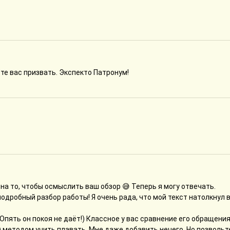
те вас призвать. Экспекто Патронум!
на то, чтобы осмыслить ваш обзор 😅 Теперь я могу отвечать.
подробный разбор работы! Я очень рада, что мой текст натолкнул 
Опять он покоя не даёт!) Классное у вас сравнение его обращения
) методом учить плавать. Мне даже добавить нечего. Но позвольт