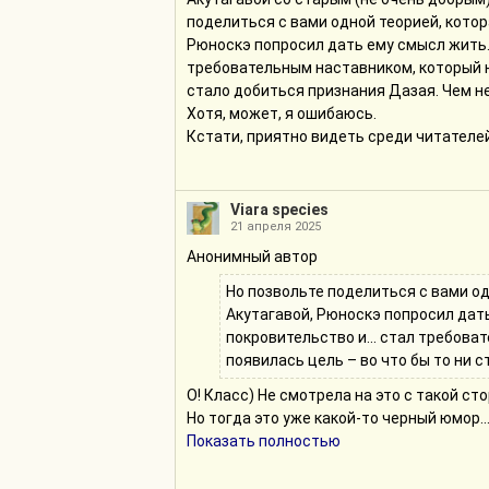
поделиться с вами одной теорией, котор
Рюноскэ попросил дать ему смысл жить. 
требовательным наставником, который ни
стало добиться признания Дазая. Чем не
Хотя, может, я ошибаюсь.
Кстати, приятно видеть среди читателе
Viara species
21 апреля 2025
Анонимный автор
Но позвольте поделиться с вами од
Акутагавой, Рюноскэ попросил дат
покровительство и... стал требова
появилась цель – во что бы то ни 
О! Класс) Не смотрела на это с такой ст
Но тогда это уже какой-то черный юмор..
получил смысл жизни, но нездорово это в
Показать полностью
отчаяния, что ему смысл жизни нужен изв
Но все-таки если бы Дазай не был Дазае