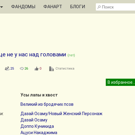
ФАНДОМЫ
ФАНАРТ
БЛОГИ
це не у нас над головами
(гет)
25
26
0
Статистика
Усы лапы и хвост
Великий из бродячих псов
и:
Дазай Осаму/Новый Женский Персонаж
Дазай Осаму
Доппо Куникида
Ацуси Накаджима