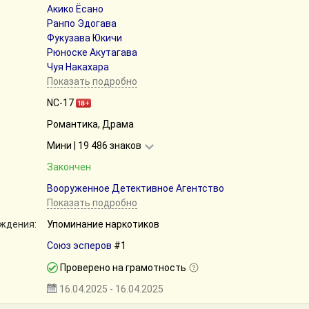
Акико Ёсано
Ранпо Эдогава
Фукузава Юкичи
Рюноске Акутагава
Чуя Накахара
Показать подробно
NC-17
Романтика, Драма
Мини | 19 486 знаков
Закончен
Вооруженное Детективное Агентство
Показать подробно
ждения:
Упоминание наркотиков
Союз эсперов
#1
Проверено на грамотность
16.04.2025 - 16.04.2025