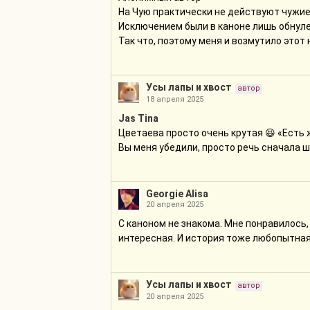
На Чую практически не действуют чужие
Исключением были в каноне лишь обнул
Так что, поэтому меня и возмутило это
Усы лапы и хвост
автор
18 апреля 2025
Jas Tina
Цветаева просто очень крутая 😆 «Есть 
Вы меня убедили, просто речь сначала ш
Georgie Alisa
20 апреля 2025
С каноном не знакома. Мне понравилось,
интересная. И история тоже любопытная,
Усы лапы и хвост
автор
20 апреля 2025