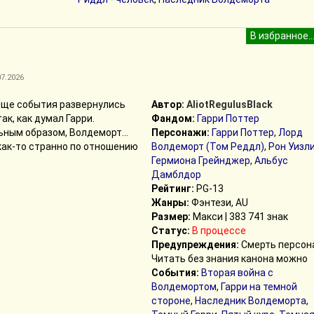
07.2026
ище события развернулись
Автор:
AliotRegulusBlack
так, как думал Гарри.
Фандом:
Гарри Поттер
ным образом, Волдеморт...
Персонажи:
Гарри Поттер
,
Лорд
как-то странно по отношению
Волдеморт (Том Реддл)
,
Рон Уизл
Гермиона Грейнджер
,
Альбус
Дамблдор
Рейтинг:
PG-13
Жанры:
Фэнтези, AU
Размер:
Макси | 383 741 знак
Статус:
В процессе
Предупреждения:
Смерть персон
Читать без знания канона можно
События:
Вторая война с
Волдемортом
,
Гарри на темной
стороне
,
Наследник Волдеморта
,