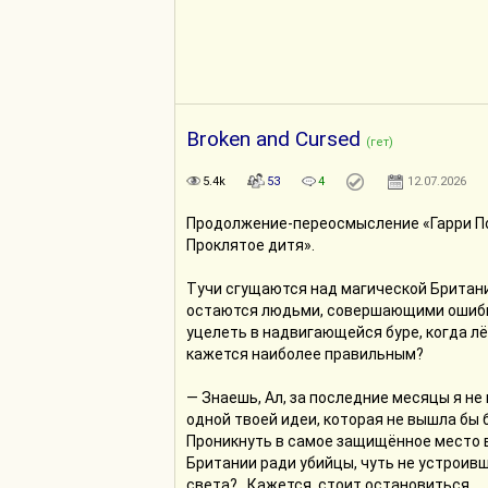
Broken and Сursed
(гет)
5.4k
53
4
12.07.2026
Продолжение-переосмысление «Гарри П
Проклятое дитя».
Тучи сгущаются над магической Британи
остаются людьми, совершающими ошибк
уцелеть в надвигающейся буре, когда лё
кажется наиболее правильным?
— Знаешь, Ал, за последние месяцы я не
одной твоей идеи, которая не вышла бы 
Проникнуть в самое защищённое место 
Британии ради убийцы, чуть не устроив
света?.. Кажется, стоит остановиться...