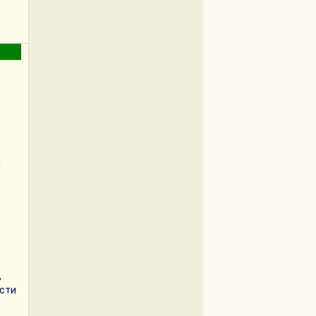
я
а
,
сти