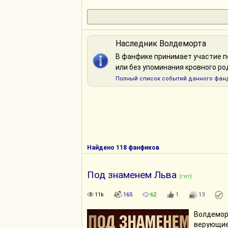
Наследник Волдеморта
В фанфике принимает участие 
или без упоминания кровного ро
Полный список событий данного фанд
Найдено 118 фанфиков
Под знаменем Льва
(гет)
11k
165
62
1
13
Волдемор
верующие