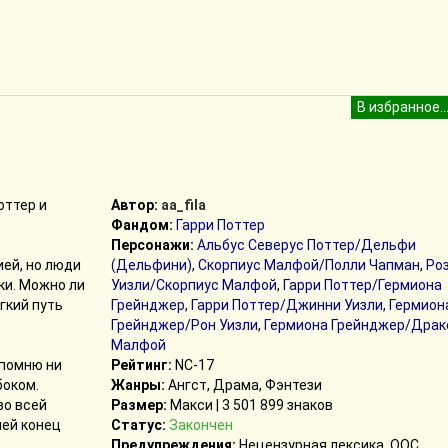
оттер и
Автор:
aa_fila
Фандом:
Гарри Поттер
Персонажи:
Альбус Северус Поттер/Дельфи
ей, но люди
(Дельфини)
,
Скорпиус Малфой/Полли Чапман
,
Ро
и. Можно ли
Уизли/Скорпиус Малфой
,
Гарри Поттер/Гермиона
гкий путь
Грейнджер
,
Гарри Поттер/Джинни Уизли
,
Гермион
Грейнджер/Рон Уизли
,
Гермиона Грейнджер/Драк
Малфой
 помню ни
Рейтинг:
NC-17
боком.
Жанры:
Ангст, Драма, Фэнтези
во всей
Размер:
Макси | 3 501 899 знаков
шей конец
Статус:
Закончен
Предупреждения:
Нецензурная лексика, ООС