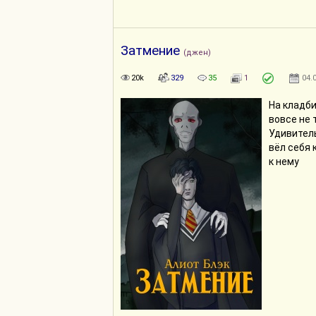
Затмение
(джен)
20k
329
35
1
04.
На кладб
вовсе не 
Удивитель
вёл себя 
к нему