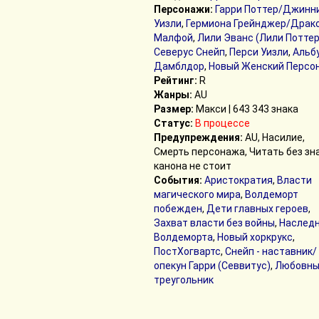
Персонажи:
Гарри Поттер/Джинн
Уизли
,
Гермиона Грейнджер/Драк
Малфой
,
Лили Эванс (Лили Поттер
Северус Снейп
,
Перси Уизли
,
Альб
Дамблдор
,
Новый Женский Персо
Рейтинг:
R
Жанры:
AU
Размер:
Макси | 643 343 знака
Статус:
В процессе
Предупреждения:
AU, Насилие,
Смерть персонажа, Читать без зн
канона не стоит
События:
Аристократия
,
Власти
магического мира
,
Волдеморт
побежден
,
Дети главных героев
,
Захват власти без войны
,
Наслед
Волдеморта
,
Новый хоркрукс
,
ПостХогвартс
,
Снейп - наставник/
опекун Гарри (Севвитус)
,
Любовны
треугольник