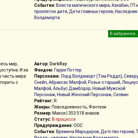
События:
Власти магического мира
,
Азкабан
,
ГП 
проклятое дитя
,
Дети главных героев
,
Наследник
Волдеморта
весь мир,
Автор:
DarkRay
доступна. И за
Фандом:
Гарри Поттер
у часть мира
Персонажи:
Лорд Волдеморт (Том Реддл)
,
Север
спорить с
Снейп
,
Абраксас Малфой
,
Розье-старший
,
Люциу
Малфой
,
Альбус Дамблдор
,
Новый Мужской
Персонаж
,
Новый Женский Персонаж
,
Селвин
Рейтинг:
R
Жанры:
Повседневность, Фэнтези
Размер:
Макси | 353 518 знаков
Статус:
В процессе
Предупреждения:
ООС
События:
Времена Мародеров
,
Детство героев
,
Риддл - человек
,
Наследник Волдеморта