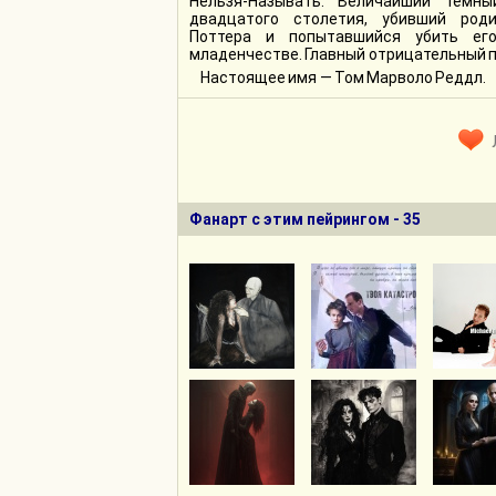
Нельзя-Называть. Величайший тёмны
двадцатого столетия, убивший роди
Поттера и попытавшийся убить ег
младенчестве. Главный отрицательный 
Настоящее имя — Том Марволо Реддл.
Фанарт с этим пейрингом - 35