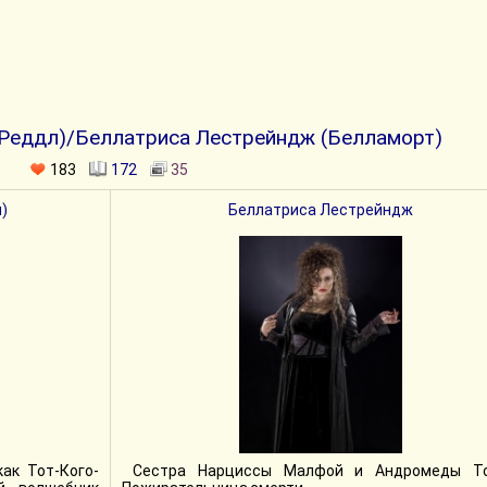
Реддл)/Беллатриса Лестрейндж (Белламорт)
183
172
35
)
Беллатриса Лестрейндж
ак Тот-Кого-
Сестра Нарциссы Малфой и Андромеды То