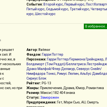
События:
Второй курс
,
Первый курс
,
ПостХогварт
Пятый курс
,
Седьмой курс
,
Третий курс
,
Четверты
курс
,
Шестой курс
4
и решает
Автор:
Ratmor
 сил. И
Фандом:
Гарри Поттер
ечно же, в
Персонажи:
Гарри Поттер/Гермиона Грейнджер
,
Л
уг нескольких
Волдеморт (Том Реддл)/Беллатриса Лестрейндж
данные
Драко Малфой/Флер Делакур
,
Северус Снейп/
в к
Нимфадора Тонкс
,
Римус Люпин
,
Альбус Дамблд
ы с
Сириус Блэк
ностей,
Рейтинг:
PG-13
с сил, но при
Жанры:
Приключения, Драма, Юмор, Романтика
Размер:
Макси | 182 404 знака
Статус:
Заморожен
Предупреждения:
Гет, Мэри Сью, AU, Смерть