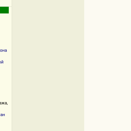
иона
ой
ажа,
лан