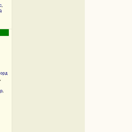
с
,
й
орд
,
ор
,