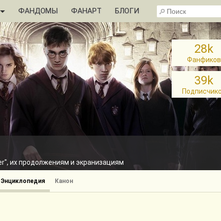
ФАНДОМЫ
ФАНАРТ
БЛОГИ
28k
Фанфиков
39k
Подписчик
ter", их продолжениям и экранизациям
Энциклопедия
Канон