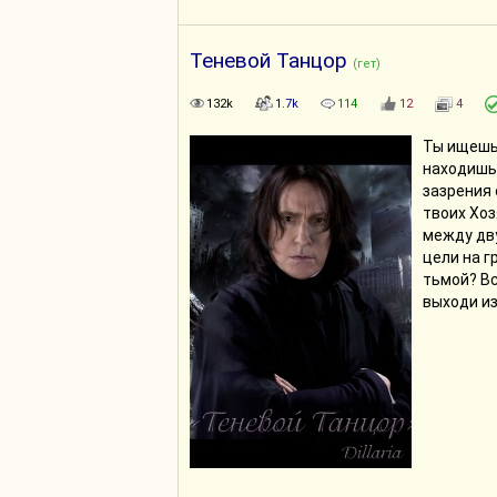
Теневой Танцор
(гет)
132k
1.7k
114
12
4
Ты ищешь 
находишь 
зазрения
твоих Хоз
между дву
цели на г
тьмой? Вс
выходи из