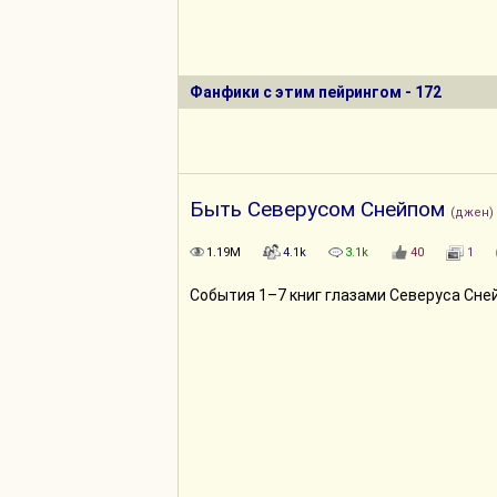
Фанфики с этим пейрингом - 172
Быть Северусом Снейпом
(джен)
1.19M
4.1k
3.1k
40
1
События 1–7 книг глазами Северуса Сне