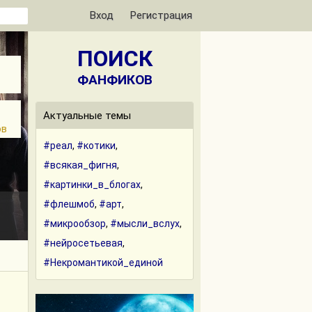
Вход
Регистрация
ПОИСК
ФАНФИКОВ
Актуальные темы
ов
#реал
,
#котики
,
#всякая_фигня
,
#картинки_в_блогах
,
#флешмоб
,
#арт
,
#микрообзор
,
#мысли_вслух
,
#нейросетьевая
,
#Некромантикой_единой