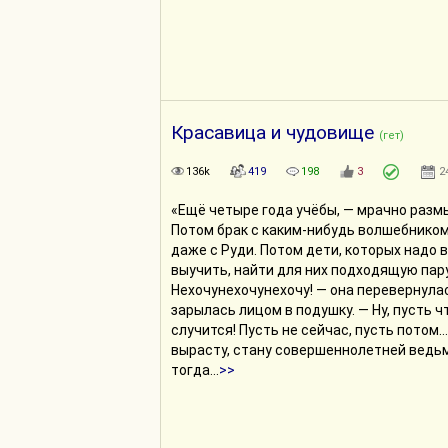
Красавица и чудовище
(гет)
136k
419
198
3
2
«Ещё четыре года учёбы, — мрачно разм
Потом брак с каким-нибудь волшебником
даже с Руди. Потом дети, которых надо 
выучить, найти для них подходящую пару
Нехочунехочунехочу! — она перевернула
зарылась лицом в подушку. — Ну, пусть 
случится! Пусть не сейчас, пусть потом…
вырасту, стану совершеннолетней ведьм
тогда
...
>>