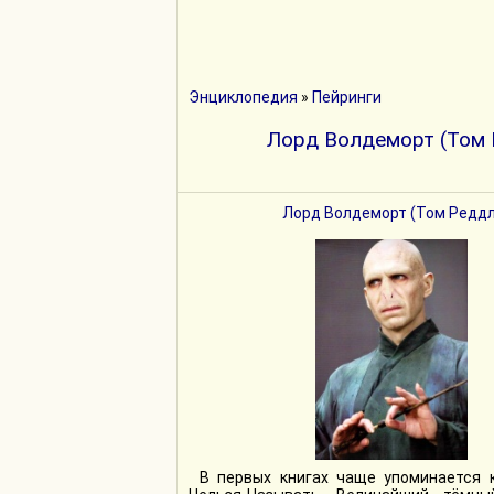
Энциклопедия
»
Пейринги
Лорд Волдеморт (Том 
Лорд Волдеморт (Том Реддл
В первых книгах чаще упоминается к