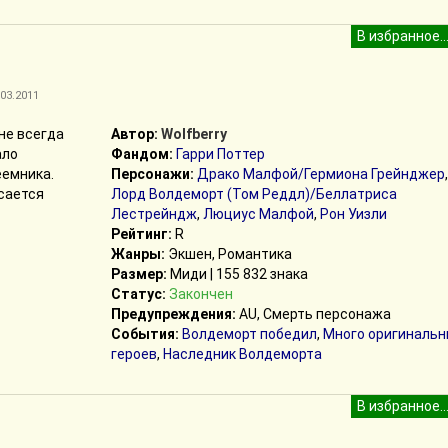
.03.2011
не всегда
Автор:
Wolfberry
ало
Фандом:
Гарри Поттер
еемника.
Персонажи:
Драко Малфой/Гермиона Грейнджер
,
асается
Лорд Волдеморт (Том Реддл)/Беллатриса
Лестрейндж
,
Люциус Малфой
,
Рон Уизли
Рейтинг:
R
Жанры:
Экшен, Романтика
Размер:
Миди | 155 832 знака
Статус:
Закончен
Предупреждения:
AU, Смерть персонажа
События:
Волдеморт победил
,
Много оригинальн
героев
,
Наследник Волдеморта