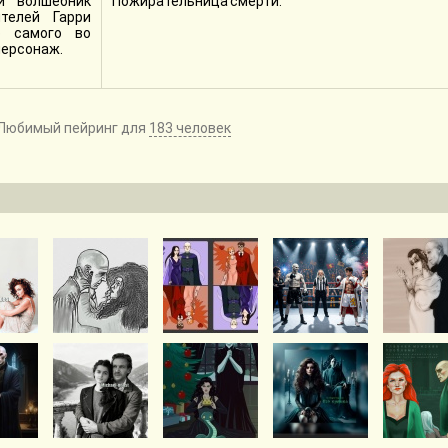
й волшебник
Пожирательница смерти.
телей Гарри
о самого во
персонаж.
Любимый пейринг для
183 человек