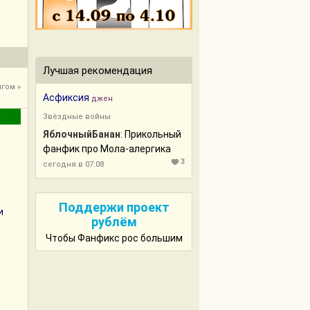
Лучшая рекомендация
гом »
Асфиксия
джен
Звёздные войны
ЯблочныйБанан
: Прикольный
фанфик про Мола-алергика
3
сегодня в 07:08
Поддержи проект
и
рублём
Чтобы Фанфикс рос большим