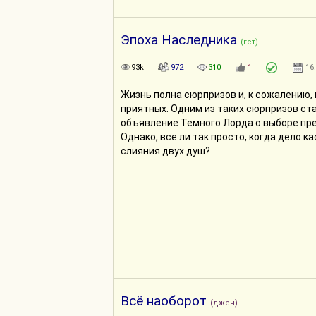
Эпоха Наследника
(гет)
93k
972
310
1
16
Жизнь полна сюрпризов и, к сожалению, 
приятных. Одним из таких сюрпризов ст
объявление Темного Лорда о выборе пр
Однако, все ли так просто, когда дело к
слияния двух душ?
Всё наоборот
(джен)