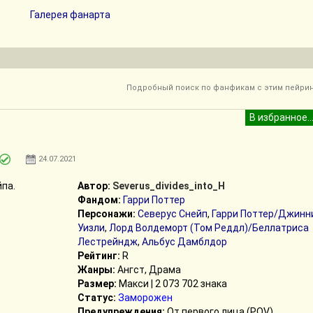
Галерея фанарта
Подробный поиск по фанфикам с этим пейрин
24.07.2021
йпа.
Автор:
Severus_divides_into_H
Фандом:
Гарри Поттер
Персонажи:
Северус Снейп
,
Гарри Поттер/Джинн
Уизли
,
Лорд Волдеморт (Том Реддл)/Беллатриса
Лестрейндж
,
Альбус Дамблдор
Рейтинг:
R
Жанры:
Ангст, Драма
Размер:
Макси | 2 073 702 знака
Статус:
Заморожен
Предупреждения:
От первого лица (POV)