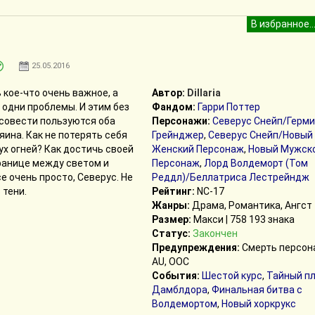
25.05.2016
кое-что очень важное, а
Автор:
Dillaria
одни проблемы. И этим без
Фандом:
Гарри Поттер
 совести пользуются оба
Персонажи:
Северус Снейп/Герм
яина. Как не потерять себя
Грейнджер
,
Северус Снейп/Новый
х огней? Как достичь своей
Женский Персонаж
,
Новый Мужск
ранице между светом и
Персонаж
,
Лорд Волдеморт (Том
е очень просто, Северус. Не
Реддл)/Беллатриса Лестрейндж
 тени.
Рейтинг:
NC-17
Жанры:
Драма, Романтика, Ангст
Размер:
Макси | 758 193 знака
Статус:
Закончен
Предупреждения:
Смерть персон
AU, ООС
События:
Шестой курс
,
Тайный п
Дамблдора
,
Финальная битва с
Волдемортом
,
Новый хоркрукс