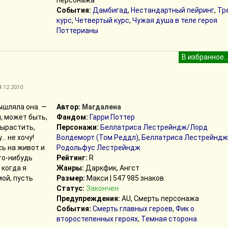
персонажа
События:
Дамбигад
,
Нестандартный пейринг
,
Тр
курс
,
Четвертый курс
,
Чужая душа в теле героя
Поттерианы
4.12.2010
ышляла она. —
Автор:
Магдалена
, может быть,
Фандом:
Гарри Поттер
вырастить,
Персонажи:
Беллатриса Лестрейндж/Лорд
… не хочу!
Волдеморт (Том Реддл)
,
Беллатриса Лестрейндж
сь на живот и
Родольфус Лестрейндж
что-нибудь
Рейтинг:
R
 когда я
Жанры:
Даркфик, Ангст
ой, пусть
Размер:
Макси | 547 985 знаков
Статус:
Закончен
Предупреждения:
AU, Смерть персонажа
События:
Смерть главных героев
,
Фик о
второстепенных героях
,
Темная сторона