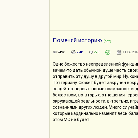
Поменяй историю
(гет)
249k
2.4k
276
11.06.201
Одно божество неопределенной функци
зачем-то дать обычной душе часть своих
отправить эту душу в другой мир. Ну, кон
Поттериану. Сюжет будет закручен вокр
вещей: во-первых, новые возможности, 
божеством, во-вторых, отношения герое
окружающей реальности, в-третьих, игр
сознаниями других людей. Много случай
которые кардинально изменят весь балан
этом МС не будет.