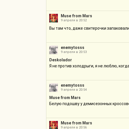
Muse from Mars
9 апреля в 20:52
Вы там что, даже свитерочки запаковали,
enemytosss
9 апреля в 20:53
Deskolador
Я не против холодрыги, я не люблю, когда
enemytosss
9 апреля в 20:54
Muse from Mars
Белую подошву у демисезонных кроссов
Muse from Mars
9 апреля в 20:56