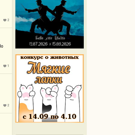
2
Но
1
2