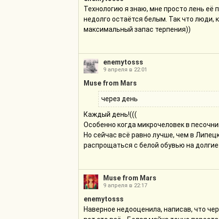
Технологию я знаю, мне просто лень её п
недолго остаётся белым. Так что люди, 
максимальный запас терпения))
enemytosss
9 апреля в 22:01
Muse from Mars
через день
Каждый день!(((
Особенно когда микрочеловек в песочни
Но сейчас всё равно лучше, чем в Липец
распрощаться с белой обувью на долгие
Muse from Mars
9 апреля в 22:17
enemytosss
Наверное недооценила, написав, что чер