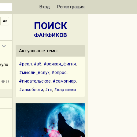
Вход
Регистрация
Aa
ПОИСК
ФАНФИКОВ
Актуальные темы
#реал
,
#в5
,
#всякая_фигня
,
нуло
#мысли_вслух
,
#опрос
,
#писательское
,
#самопиар
,
29
#алкоблоги
,
#гп
,
#картинки