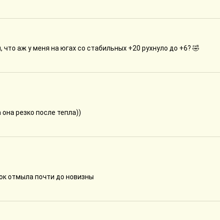
 что аж у меня на югах со стабильных +20 рухнуло до +6? 🤣
 она резко после тепла))
ок отмыла почти до новизны