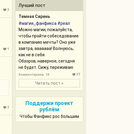
Лучший пост
3
Темная Сирень
#магия_фанфикса
#реал
Можно магии, пожалуйста,
чтобы пройти собеседование
в компанию мечты? Оно уже
завтра, ааааааа! Волнуюсь,
1
как не в себя.
Обзоров, наверное, сегодня
не будет. Сижу, переживаю
37
Комментариев: 18
Читать пост »
Поддержи проект
2
рублём
Чтобы Фанфикс рос большим