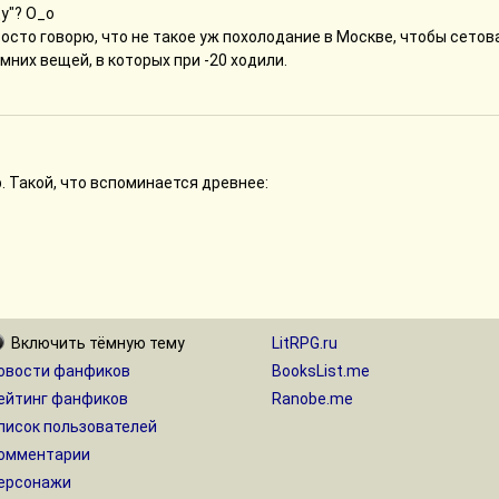
ду"? О_о
росто говорю, что не такое уж похолодание в Москве, чтобы сетов
мних вещей, в которых при -20 ходили.
р. Такой, что вспоминается древнее:
Включить
тёмную
тему
LitRPG.ru
овости фанфиков
BooksList.me
ейтинг фанфиков
Ranobe.me
писок пользователей
омментарии
ерсонажи