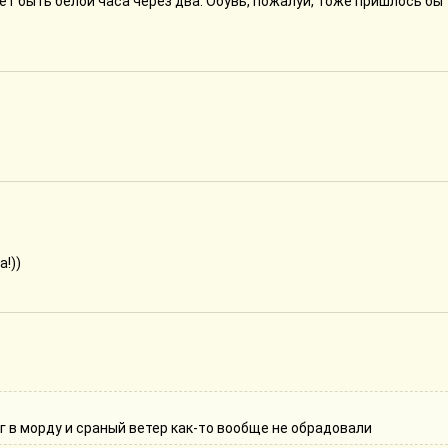
аёт быть белой часа через два. Обувь, пожалуй, тоже пришлось бы
а!))
ег в морду и сраный ветер как-то вообще не обрадовали