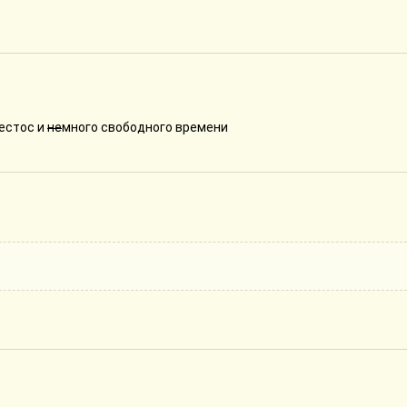
естос и
не
много свободного времени