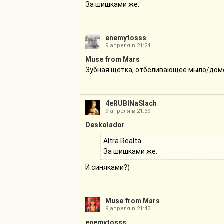
За шишками же.
enemytosss
9 апреля в 21:24
Muse from Mars
Зубная щётка, отбеливающее мыло/дом
4eRUBINaSlach
9 апреля в 21:39
Deskolador
Altra Realta
За шишками же.
И синяками?)
Muse from Mars
9 апреля в 21:43
enemytosss