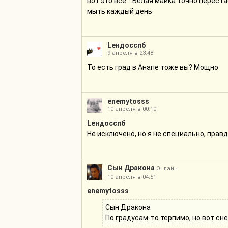
вот это всё... Белая майка точно перест
мыть каждый день
Lендосспб
9 апреля в 23:48
То есть град в Анапе тоже вы? Мощно
enemytosss
10 апреля в 00:10
Lендосспб
Не исключено, но я не специально, правд
Сын Дракона
Онлайн
10 апреля в 04:51
enemytosss
Сын Дракона
По градусам-то терпимо, но вот сн