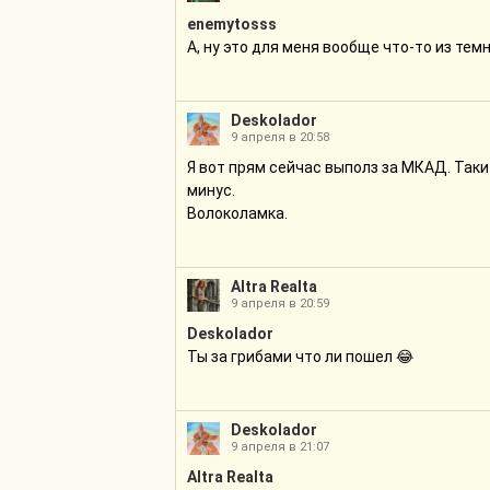
enemytosss
А, ну это для меня вообще что-то из тем
Deskolador
9 апреля в 20:58
Я вот прям сейчас выполз за МКАД. Таки 
минус.
Волоколамка.
Altra Realta
9 апреля в 20:59
Deskolador
Ты за грибами что ли пошел 😂
Deskolador
9 апреля в 21:07
Altra Realta