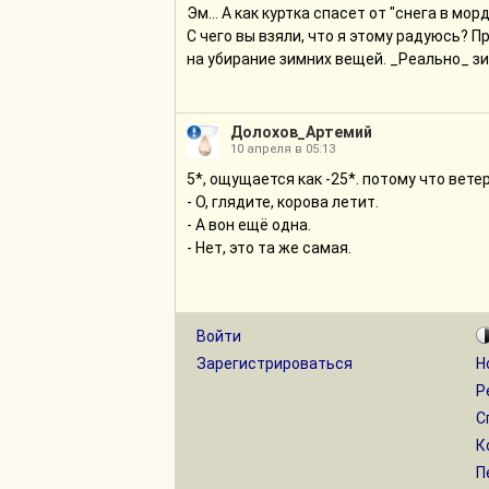
Эм... А как куртка спасет от "снега в мор
С чего вы взяли, что я этому радуюсь? П
на убирание зимних вещей. _Реально_ зи
Долохов_Артемий
10 апреля в 05:13
5*, ощущается как -25*. потому что вете
- О, глядите, корова летит.
- А вон ещё одна.
- Нет, это та же самая.
Войти
Зарегистрироваться
Н
Р
С
К
П