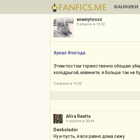
ФАНФИКИ
enemytosss
9 апреля в 19:32
#реал
#погода
Этим постом торжественно обещаю убира
холодрыгой, извините, я больше так не б
9 апреля в 19:32
Altra Realta
9 апреля в 20:44
Deskolador
Ну и пусть, я все равно дома сижу