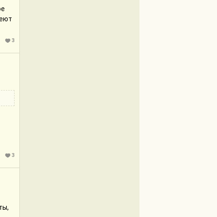
ое
меют
3
3
ты,