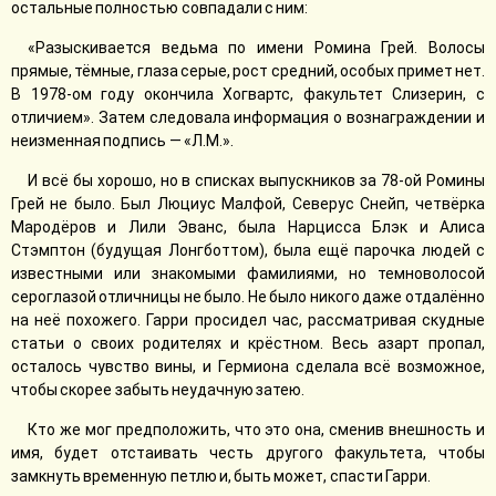
остальные полностью совпадали с ним:
«Разыскивается ведьма по имени Ромина Грей. Волосы
прямые, тёмные, глаза серые, рост средний, особых примет нет.
В 1978-ом году окончила Хогвартс, факультет Слизерин, с
отличием». Затем следовала информация о вознаграждении и
неизменная подпись — «Л.М.».
И всё бы хорошо, но в списках выпускников за 78-ой Ромины
Грей не было. Был Люциус Малфой, Северус Снейп, четвёрка
Мародёров и Лили Эванс, была Нарцисса Блэк и Алиса
Стэмптон (будущая Лонгботтом), была ещё парочка людей с
известными или знакомыми фамилиями, но темноволосой
сероглазой отличницы не было. Не было никого даже отдалённо
на неё похожего. Гарри просидел час, рассматривая скудные
статьи о своих родителях и крёстном. Весь азарт пропал,
осталось чувство вины, и Гермиона сделала всё возможное,
чтобы скорее забыть неудачную затею.
Кто же мог предположить, что это она, сменив внешность и
имя, будет отстаивать честь другого факультета, чтобы
замкнуть временную петлю и, быть может, спасти Гарри.