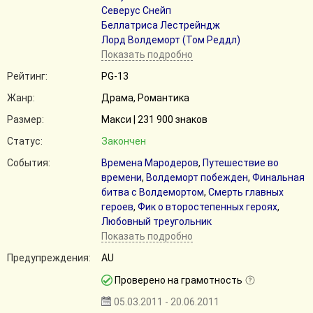
Северус Снейп
Беллатриса Лестрейндж
Лорд Волдеморт (Том Реддл)
Показать подробно
Рейтинг:
PG-13
Жанр:
Драма, Романтика
Размер:
Макси | 231 900 знаков
Статус:
Закончен
События:
Времена Мародеров
,
Путешествие во
времени
,
Волдеморт побежден
,
Финальная
битва с Волдемортом
,
Смерть главных
героев
,
Фик о второстепенных героях
,
Любовный треугольник
Показать подробно
Предупреждения:
AU
Проверено на грамотность
05.03.2011 - 20.06.2011