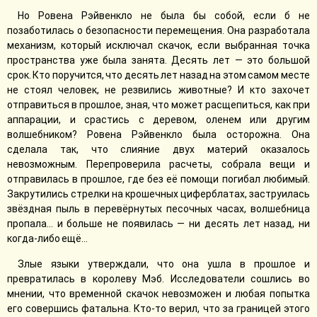
Но Ровена Рэйвенкло не была бы собой, если б не
позаботилась о безопасности перемещения. Она разработала
механизм, который исключал скачок, если выбранная точка
пространства уже была занята. Десять лет — это большой
срок. Кто поручится, что десять лет назад на этом самом месте
не стоял человек, не резвились животные? И кто захочет
отправиться в прошлое, зная, что может расщепиться, как при
аппарации, и срастись с деревом, оленем или другим
волшебником? Ровена Рэйвенкло была осторожна. Она
сделала так, что слияние двух материй оказалось
невозможным. Перепроверила расчеты, собрала вещи и
отправилась в прошлое, где без её помощи погибал любимый.
Закрутились стрелки на крошечных циферблатах, заструилась
звёздная пыль в перевёрнутых песочных часах, волшебница
пропала… и больше не появилась — ни десять лет назад, ни
когда-либо ещё…
Злые языки утверждали, что она ушла в прошлое и
превратилась в королеву Мэб. Исследователи сошлись во
мнении, что временной скачок невозможен и любая попытка
его совершись фатальна. Кто-то верил, что за границей этого