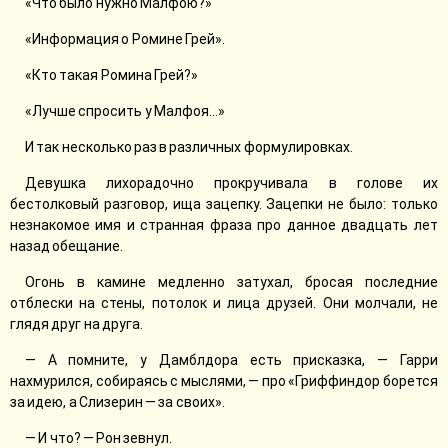
«Что было нужно Малфою?»
«Информация о Ромине Грей».
«Кто такая Ромина Грей?»
«Лучше спросить у Малфоя…»
И так несколько раз в различных формулировках.
Девушка лихорадочно прокручивала в голове их
бестолковый разговор, ища зацепку. Зацепки не было: только
незнакомое имя и странная фраза про данное двадцать лет
назад обещание.
Огонь в камине медленно затухал, бросая последние
отблески на стены, потолок и лица друзей. Они молчали, не
глядя друг на друга.
— А помните, у Дамблдора есть присказка, — Гарри
нахмурился, собираясь с мыслями, — про «Гриффиндор борется
за идею, а Слизерин — за своих».
— И что? — Рон зевнул.