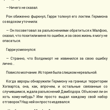
— Ничего не сказал.
Рон обиженно фыркнул, Гарри толкнул его локтем. Гермиона
со вздохом уточнила:
— Он посоветовал за разъяснениями обратиться к Малфою,
сказал, что похитили меня по ошибке, и за свою жизнь я могу не
опасаться.
Гарри усмехнулся:
— Странно, что Волдеморт не извинился за свою ошибку
лично…
Повисло молчание. История была слишком нереальной.
Когда авроры обнаружили Гермиону на границе территории
Хогвартса, она, как, впрочем, и остальные связанные со
случившимся, ждала разъяснений Дамблдора. Объяснил ли он
хоть кому-нибудь? Или просто выдал каждому свой набор
отговорок? Над ней он просто издевался: