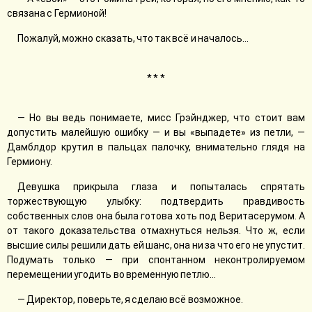
связана с Гермионой!
Пожалуй, можно сказать, что так всё и началось…
* * *
— Но вы ведь понимаете, мисс Грэйнджер, что стоит вам
допустить малейшую ошибку — и вы «выпадете» из петли, —
Дамблдор крутил в пальцах палочку, внимательно глядя на
Гермиону.
Девушка прикрыла глаза и попыталась спрятать
торжествующую улыбку: подтвердить правдивость
собственных слов она была готова хоть под Веритасерумом. А
от такого доказательства отмахнуться нельзя. Что ж, если
высшие силы решили дать ей шанс, она ни за что его не упустит.
Подумать только — при спонтанном неконтролируемом
перемещении угодить во временную петлю…
— Директор, поверьте, я сделаю всё возможное.