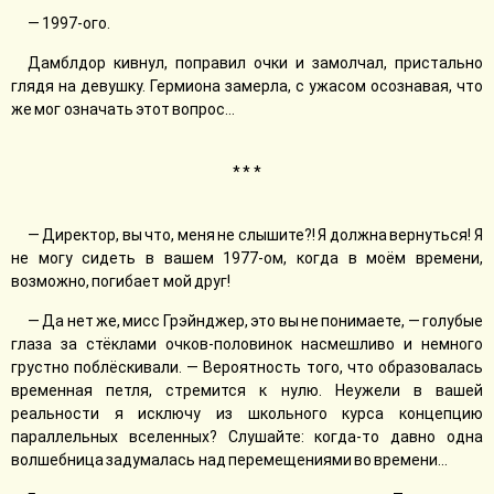
— 1997-ого.
Дамблдор кивнул, поправил очки и замолчал, пристально
глядя на девушку. Гермиона замерла, с ужасом осознавая, что
же мог означать этот вопрос…
* * *
— Директор, вы что, меня не слышите?! Я должна вернуться! Я
не могу сидеть в вашем 1977-ом, когда в моём времени,
возможно, погибает мой друг!
— Да нет же, мисс Грэйнджер, это вы не понимаете, — голубые
глаза за стёклами очков-половинок насмешливо и немного
грустно поблёскивали. — Вероятность того, что образовалась
временная петля, стремится к нулю. Неужели в вашей
реальности я исключу из школьного курса концепцию
параллельных вселенных? Слушайте: когда-то давно одна
волшебница задумалась над перемещениями во времени…