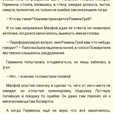
Гермиона стояла, вжавшись в стену, ожидая допроса, пыток,
смерти, проклятия, но только не ошибки, как она решила тогда:
— Кто вы такая? Кем вам приходится Ромина Грей?
И то, как напряжённо Малфой ждал её ответа, не позволило
ей позже, когда всё закончилось, выкинуть имя из головы.
— Переформулирую вопрос: имя Ромины Грей вам что-нибудь
говорит? — Палочка была нацелена на неё, в голосе Пожирателя
явственно слышалось раздражение.
Гермиона попыталась отодвинуться, но лишь забилась в
угол.
— Нет, — и зачем-то помотала головой.
Малфой опустил палочку и сделал то, чего от него никто не
ожидал: он отпустил грязнокровку, подружку Поттера,
попавшую в ловушку по ошибке. Он даже сам перенёс её к
магическим щитам Хогвартса.
А когда Гермиона, ещё не веря, что всё закончилось,