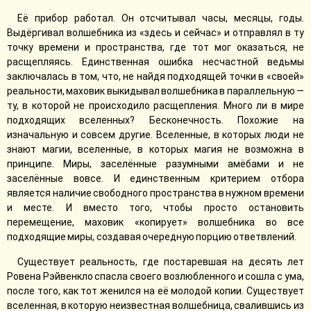
Её прибор работал. Он отсчитывал часы, месяцы, годы.
Выдёргивал волшебника из «здесь и сейчас» и отправлял в ту
точку времени и пространства, где тот мог оказаться, не
расщепляясь. Единственная ошибка несчастной ведьмы
заключалась в том, что, не найдя подходящей точки в «своей»
реальности, маховик выкидывал волшебника в параллельную —
ту, в которой не происходило расщепления. Много ли в мире
подходящих вселенных? Бесконечность. Похожие на
изначальную и совсем другие. Вселенные, в которых люди не
знают магии, вселенные, в которых магия не возможна в
принципе. Миры, заселённые разумными амёбами и не
заселённые вовсе. И единственным критерием отбора
является наличие свободного пространства в нужном времени
и месте. И вместо того, чтобы просто остановить
перемещение, маховик «копирует» волшебника во все
подходящие миры, создавая очередную порцию ответвлений.
Существует реальность, где постаревшая на десять лет
Ровена Рэйвенкло спасла своего возлюбленного и сошла с ума,
после того, как тот женился на её молодой копии. Существует
вселенная, в которую неизвестная волшебница, свалившись из