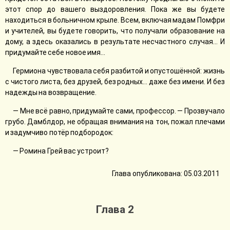
этот спор до вашего выздоровления. Пока же вы будете
находиться в больничном крыле. Всем, включая мадам Помфри
и учителей, вы будете говорить, что получали образование на
дому, а здесь оказались в результате несчастного случая… И
придумайте себе новое имя…
Гермиона чувствовала себя разбитой и опустошённой: жизнь
с чистого листа, без друзей, без родных… даже без имени. И без
надежды на возвращение.
— Мне всё равно, придумайте сами, профессор. — Прозвучало
грубо. Дамблдор, не обращая внимания на тон, пожал плечами
и задумчиво потёр подбородок:
— Ромина Грей вас устроит?
Глава опубликована: 05.03.2011
Глава 2