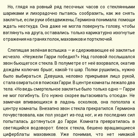
Но, глядя на ровный ряд песочных часов со стеклянными
шариками и лихорадочно пытаясь сообразить, как же снять
заклятье, если руки обездвижены, Гермиона понимала: помощи
ждать неоткуда. Она даже не могла повернуть голову, чтобы
взглянуть на друга, оставались только карикатурно изогнутые
отражения на гранях полок, маховиков и портключей.
Слепящая зелёная вспышка — и сдерживающее её заклятье
исчезло. «Неужели Гарри победил?» Над головой послышался
звон бьющегося стекла. В полуметре от неё взорвался, окатив
дождём колючих брызг, какой-то шар. Полки рушились, нужно
было выбираться. Девушка, неловко прикрывая лицо рукой,
стала озираться в поисках Гарри. В центре комнаты лежало два
тела. «Но ведь смертельное заклятье было только одно — Гарри
не мог погибнуть. Его нужно скорее вытаскивать отсюда». Не
замечая впивающихся в ладонь осколков, она поползла к
центру комнаты. Внезапно звон стекла прекратился. Гермиона
почувствовала, как пол уходит из-под ног, и из последних сил
попыталась дотянуться до Гарри. Комната превратилась в
светящийся водоворот: блеск стекла, бешено вращающиеся
циферблаты маховиков. Уже понимая, что нет никакой