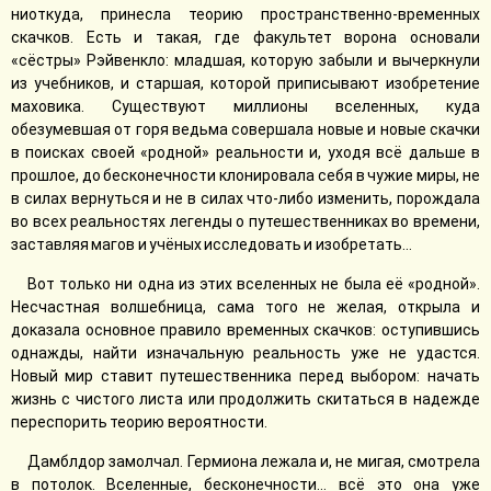
ниоткуда, принесла теорию пространственно-временных
скачков. Есть и такая, где факультет ворона основали
«сёстры» Рэйвенкло: младшая, которую забыли и вычеркнули
из учебников, и старшая, которой приписывают изобретение
маховика. Существуют миллионы вселенных, куда
обезумевшая от горя ведьма совершала новые и новые скачки
в поисках своей «родной» реальности и, уходя всё дальше в
прошлое, до бесконечности клонировала себя в чужие миры, не
в силах вернуться и не в силах что-либо изменить, порождала
во всех реальностях легенды о путешественниках во времени,
заставляя магов и учёных исследовать и изобретать…
Вот только ни одна из этих вселенных не была её «родной».
Несчастная волшебница, сама того не желая, открыла и
доказала основное правило временных скачков: оступившись
однажды, найти изначальную реальность уже не удастся.
Новый мир ставит путешественника перед выбором: начать
жизнь с чистого листа или продолжить скитаться в надежде
переспорить теорию вероятности.
Дамблдор замолчал. Гермиона лежала и, не мигая, смотрела
в потолок. Вселенные, бесконечности… всё это она уже