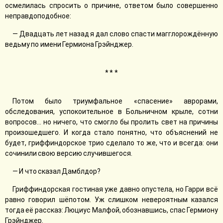
осмелилась спросить о причине, ответом было совершенно
неправдоподобное:
— Двадцать лет назад я дал слово спасти магглорождённую
ведьму по имени Гермиона Грэйнджер.
* * *
Потом было триумфальное «спасение» аврорами,
обследования, успокоительное в Больничном крыле, сотни
вопросов… но ничего, что смогло бы пролить свет на причины
произошедшего. И когда стало понятно, что объяснений не
будет, гриффиндорское трио сделало то же, что и всегда: они
сочинили свою версию случившегося.
— И что сказал Дамблдор?
Гриффиндорская гостиная уже давно опустела, но Гарри всё
равно говорил шёпотом. Уж слишком невероятным казался
тогда её рассказ: Люциус Малфой, обознавшись, спас Гермиону
Грэйнджер.