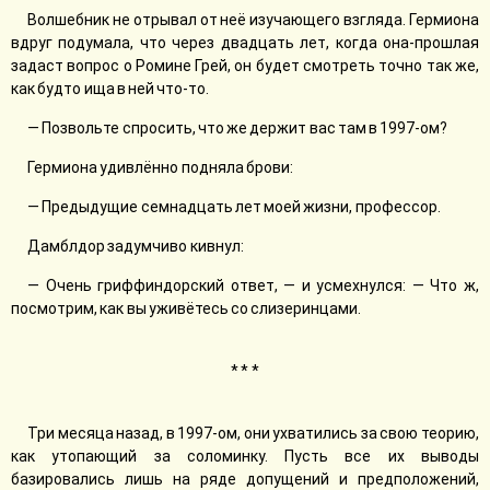
Волшебник не отрывал от неё изучающего взгляда. Гермиона
вдруг подумала, что через двадцать лет, когда она-прошлая
задаст вопрос о Ромине Грей, он будет смотреть точно так же,
как будто ища в ней что-то.
— Позвольте спросить, что же держит вас там в 1997-ом?
Гермиона удивлённо подняла брови:
— Предыдущие семнадцать лет моей жизни, профессор.
Дамблдор задумчиво кивнул:
— Очень гриффиндорский ответ, — и усмехнулся: — Что ж,
посмотрим, как вы уживётесь со слизеринцами.
* * *
Три месяца назад, в 1997-ом, они ухватились за свою теорию,
как утопающий за соломинку. Пусть все их выводы
базировались лишь на ряде допущений и предположений,