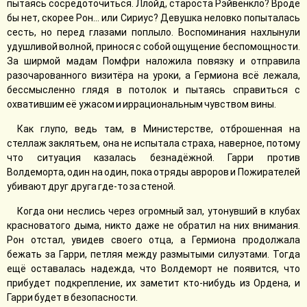
пытаясь сосредоточиться. Ллойд, староста Рэйвенкло? Вроде
бы нет, скорее Рон… или Сириус? Девушка неловко попыталась
сесть, но перед глазами поплыло. Воспоминания нахлынули
удушливой волной, принося с собой ощущение беспомощности.
За ширмой мадам Помфри наложила повязку и отправила
разочарованного визитёра на уроки, а Гермиона всё лежала,
бессмысленно глядя в потолок и пытаясь справиться с
охватившим её ужасом и иррациональным чувством вины.
Как глупо, ведь там, в Министерстве, отброшенная на
стеллаж заклятьем, она не испытала страха, наверное, потому
что ситуация казалась безнадёжной. Гарри против
Волдеморта, один на один, пока отряды авроров и Пожирателей
убивают друг друга где-то за стеной.
Когда они неслись через огромный зал, утонувший в клубах
красноватого дыма, никто даже не обратил на них внимания.
Рон отстал, увидев своего отца, а Гермиона продолжала
бежать за Гарри, петляя между размытыми силуэтами. Тогда
ещё оставалась надежда, что Волдеморт не появится, что
прибудет подкрепление, их заметит кто-нибудь из Ордена, и
Гарри будет в безопасности.