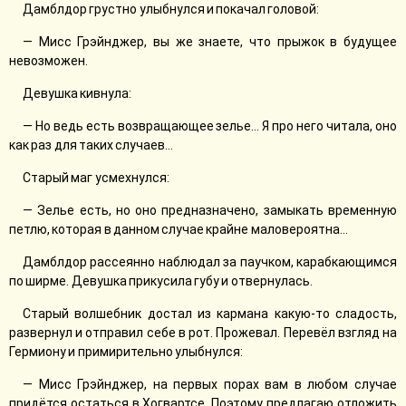
Дамблдор грустно улыбнулся и покачал головой:
— Мисс Грэйнджер, вы же знаете, что прыжок в будущее
невозможен.
Девушка кивнула:
— Но ведь есть возвращающее зелье… Я про него читала, оно
как раз для таких случаев…
Старый маг усмехнулся:
— Зелье есть, но оно предназначено, замыкать временную
петлю, которая в данном случае крайне маловероятна…
Дамблдор рассеянно наблюдал за паучком, карабкающимся
по ширме. Девушка прикусила губу и отвернулась.
Старый волшебник достал из кармана какую-то сладость,
развернул и отправил себе в рот. Прожевал. Перевёл взгляд на
Гермиону и примирительно улыбнулся:
— Мисс Грэйнджер, на первых порах вам в любом случае
придётся остаться в Хогвартсе. Поэтому предлагаю отложить