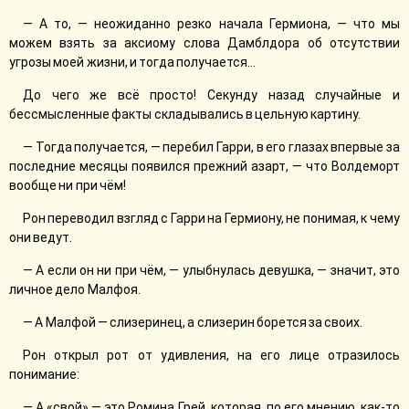
— А то, — неожиданно резко начала Гермиона, — что мы
можем взять за аксиому слова Дамблдора об отсутствии
угрозы моей жизни, и тогда получается…
До чего же всё просто! Секунду назад случайные и
бессмысленные факты складывались в цельную картину.
— Тогда получается, — перебил Гарри, в его глазах впервые за
последние месяцы появился прежний азарт, — что Волдеморт
вообще ни при чём!
Рон переводил взгляд с Гарри на Гермиону, не понимая, к чему
они ведут.
— А если он ни при чём, — улыбнулась девушка, — значит, это
личное дело Малфоя.
— А Малфой — слизеринец, а слизерин борется за своих.
Рон открыл рот от удивления, на его лице отразилось
понимание:
— А «свой» — это Ромина Грей, которая, по его мнению, как-то