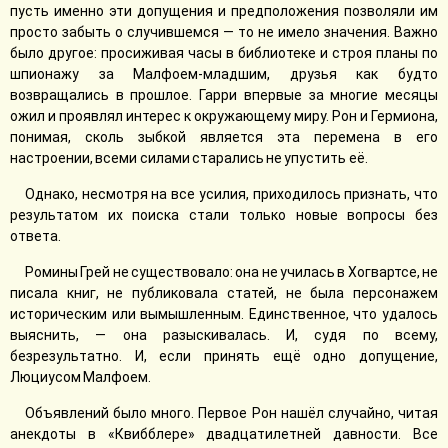
пусть именно эти допущения и предположения позволяли им
просто забыть о случившемся — то не имело значения. Важно
было другое: просиживая часы в библиотеке и строя планы по
шпионажу за Малфоем-младшим, друзья как будто
возвращались в прошлое. Гарри впервые за многие месяцы
ожил и проявлял интерес к окружающему миру. Рон и Гермиона,
понимая, сколь зыбкой является эта перемена в его
настроении, всеми силами старались не упустить её.
Однако, несмотря на все усилия, приходилось признать, что
результатом их поиска стали только новые вопросы без
ответа.
Ромины Грей не существовало: она не училась в Хогвартсе, не
писала книг, не публиковала статей, не была персонажем
историческим или вымышленным. Единственное, что удалось
выяснить, — она разыскивалась. И, судя по всему,
безрезультатно. И, если принять ещё одно допущение,
Люциусом Малфоем.
Объявлений было много. Первое Рон нашёл случайно, читая
анекдоты в «Квибблере» двадцатилетней давности. Все