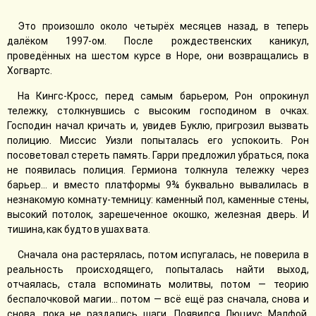
Это произошло около четырёх месяцев назад, в теперь
далёком 1997-ом. После рождественских каникул,
проведённых на шестом курсе в Норе, они возвращались в
Хогвартс.
На Кингс-Кросс, перед самым барьером, Рон опрокинул
тележку, столкнувшись с высоким господином в очках.
Господин начал кричать и, увидев Буклю, пригрозил вызвать
полицию. Миссис Уизли попыталась его успокоить. Рон
посоветовал стереть память. Гарри предложил убраться, пока
не появилась полиция. Гермиона толкнула тележку через
барьер… и вместо платформы 9¾ буквально вывалилась в
незнакомую комнату-темницу: каменный пол, каменные стены,
высокий потолок, зарешеченное окошко, железная дверь. И
тишина, как будто в ушах вата.
Сначала она растерялась, потом испугалась, не поверила в
реальность происходящего, попыталась найти выход,
отчаялась, стала вспоминать молитвы, потом — теорию
беспалочковой магии… потом — всё ещё раз сначала, снова и
снова, пока не раздались шаги. Появился Люциус Малфой.