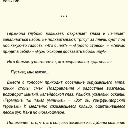
событий…
* * *
Гермиона глубоко вздыхает, открывает глаза и начинает
заваливаться набок. Её подхватывают, трясут за плечи, суют под
нос какую-то гадость: «Что с ней?» — «Просто стресс». — «Сейчас
придёт в себя!» — «Нужно скорее доставить в больницу!»
Но в больницу она не хочет, это неправильно, туда нельзя.
— Пустите, мне нужно…
Вместе с голосом приходит осознание окружающего мира:
крики, стоны, смех. Поздравления и радостные возгласы,
водоворот мантий, калейдоскоп глаз. Улыбки, ухмылки, оскалы:
«Гермиона, ты такая умничка!» — «Вот он, гриффиндорский
героизм!» И медленно сжимающееся кольцо, ощетинившееся
лесом рук. Как в ночном кошмаре.
Понимание того, что это сон, вытаскивает из глубины сознания