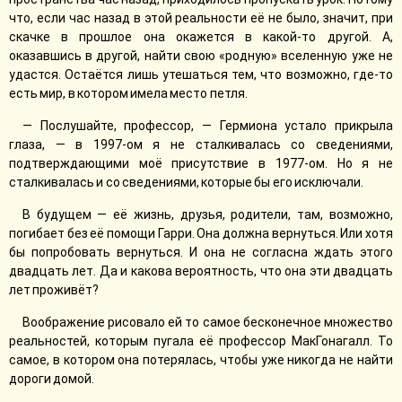
что, если час назад в этой реальности её не было, значит, при
скачке в прошлое она окажется в какой-то другой. А,
оказавшись в другой, найти свою «родную» вселенную уже не
удастся. Остаётся лишь утешаться тем, что возможно, где-то
есть мир, в котором имела место петля.
— Послушайте, профессор, — Гермиона устало прикрыла
глаза, — в 1997-ом я не сталкивалась со сведениями,
подтверждающими моё присутствие в 1977-ом. Но я не
сталкивалась и со сведениями, которые бы его исключали.
В будущем — её жизнь, друзья, родители, там, возможно,
погибает без её помощи Гарри. Она должна вернуться. Или хотя
бы попробовать вернуться. И она не согласна ждать этого
двадцать лет. Да и какова вероятность, что она эти двадцать
лет проживёт?
Воображение рисовало ей то самое бесконечное множество
реальностей, которым пугала её профессор МакГонагалл. То
самое, в котором она потерялась, чтобы уже никогда не найти
дороги домой.