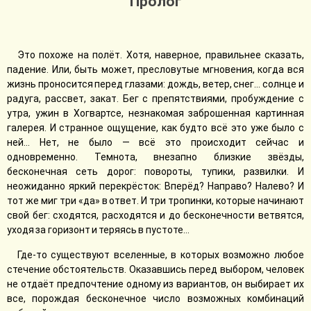
Пролог
Это похоже на полёт. Хотя, наверное, правильнее сказать,
падение. Или, быть может, пресловутые мгновения, когда вся
жизнь проносится перед глазами: дождь, ветер, снег… солнце и
радуга, рассвет, закат. Бег с препятствиями, пробуждение с
утра, ужин в Хогвартсе, незнакомая заброшенная картинная
галерея. И странное ощущение, как будто всё это уже было с
ней… Нет, не было — всё это происходит сейчас и
одновременно. Темнота, внезапно близкие звёзды,
бесконечная сеть дорог: повороты, тупики, развилки. И
неожиданно яркий перекрёсток: Вперёд? Направо? Налево? И
тот же миг три «да» в ответ. И три тропинки, которые начинают
свой бег: сходятся, расходятся и до бесконечности ветвятся,
уходя за горизонт и теряясь в пустоте…
Где-то существуют вселенные, в которых возможно любое
стечение обстоятельств. Оказавшись перед выбором, человек
не отдаёт предпочтение одному из вариантов, он выбирает их
все, порождая бесконечное число возможных комбинаций