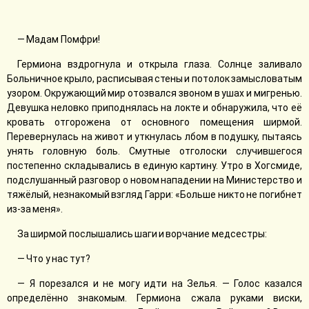
— Мадам Помфри!
Гермиона вздрогнула и открыла глаза. Солнце заливало
Больничное крыло, расписывая стены и потолок замысловатым
узором. Окружающий мир отозвался звоном в ушах и мигренью.
Девушка неловко приподнялась на локте и обнаружила, что её
кровать отгорожена от основного помещения ширмой.
Перевернулась на живот и уткнулась лбом в подушку, пытаясь
унять головную боль. Смутные отголоски случившегося
постепенно складывались в единую картину. Утро в Хогсмиде,
подслушанный разговор о новом нападении на Министерство и
тяжёлый, незнакомый взгляд Гарри: «Больше никто не погибнет
из-за меня».
За ширмой послышались шаги и ворчание медсестры:
— Что у нас тут?
— Я порезался и не могу идти на Зелья. — Голос казался
определённо знакомым. Гермиона сжала руками виски,