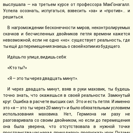
выслушала — на третьем курсе от профессора МакГонагалл.
Успела осознать, испугаться, взвесить «за» и «против»… и
решиться.
В нагромождении бесконечности миров, неконтролируемых
скачков и бесчисленных двойников петля времени кажется
невозможной, если не одно «но»: существует реальность, где
ты ещё до перемещения знаешь о своей копии из будущего.
Идёшь по улице, видишь себя:
«Кто ты?»
«Я — это ты через двадцать минут».
И через двадцать минут, взяв в руки маховик, ты будешь
точно знать, что окажешься в своей реальности. Замкнутый
круг. Ошибка в расчете высших сил. Это и есть петля. И именно
это «я — это ты через 20 минут» и было обязательным условием
использования маховика. Нет, Гермиона ни разу не
разговаривала со своим двойником, но если до перемещения
она была уверена, что отсутствовала в нужной точке
пространства час назад, приходилось пропускать урок. Потому