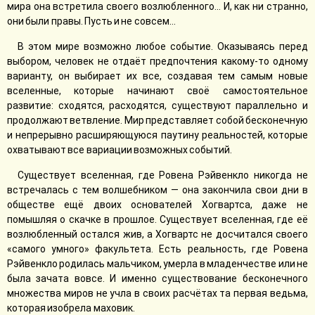
мира она встретила своего возлюбленного… И, как ни странно,
они были правы. Пусть и не совсем…
В этом мире возможно любое событие. Оказываясь перед
выбором, человек не отдаёт предпочтения какому-то одному
варианту, он выбирает их все, создавая тем самым новые
вселенные, которые начинают своё самостоятельное
развитие: сходятся, расходятся, существуют параллельно и
продолжают ветвление. Мир представляет собой бесконечную
и непрерывно расширяющуюся паутину реальностей, которые
охватывают все вариации возможных событий.
Существует вселенная, где Ровена Рэйвенкло никогда не
встречалась с тем волшебником — она закончила свои дни в
обществе ещё двоих основателей Хогвартса, даже не
помышляя о скачке в прошлое. Существует вселенная, где её
возлюбленный остался жив, а Хогвартс не досчитался своего
«самого умного» факультета. Есть реальность, где Ровена
Рэйвенкло родилась мальчиком, умерла в младенчестве или не
была зачата вовсе. И именно существование бесконечного
множества миров не учла в своих расчётах та первая ведьма,
которая изобрела маховик.