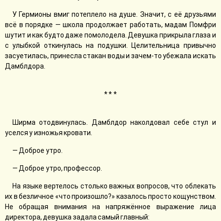
У Гермионы вмиг потеплело на душе. Значит, с её друзьями
всё в порядке — школа продолжает работать, мадам Помфри
шутит и как будто даже помолодела. Девушка прикрыла глаза и
с улыбкой откинулась на подушки. Целительница привычно
засуетилась, принесла стакан воды и зачем-то убежала искать
Дамблдора.
* * *
Ширма отодвинулась. Дамблдор наколдовал себе стул и
уселся у изножья кровати.
— Доброе утро.
— Доброе утро, профессор.
На языке вертелось столько важных вопросов, что облекать
их в безличное «что произошло?» казалось просто кощунством.
Не обращая внимания на напряжённое выражение лица
директора, девушка задала самый главный: