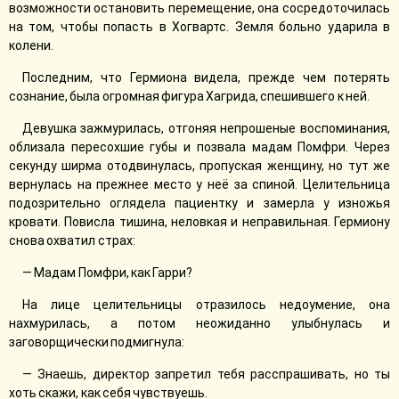
возможности остановить перемещение, она сосредоточилась
на том, чтобы попасть в Хогвартс. Земля больно ударила в
колени.
Последним, что Гермиона видела, прежде чем потерять
сознание, была огромная фигура Хагрида, спешившего к ней.
Девушка зажмурилась, отгоняя непрошеные воспоминания,
облизала пересохшие губы и позвала мадам Помфри. Через
секунду ширма отодвинулась, пропуская женщину, но тут же
вернулась на прежнее место у неё за спиной. Целительница
подозрительно оглядела пациентку и замерла у изножья
кровати. Повисла тишина, неловкая и неправильная. Гермиону
снова охватил страх:
— Мадам Помфри, как Гарри?
На лице целительницы отразилось недоумение, она
нахмурилась, а потом неожиданно улыбнулась и
заговорщически подмигнула:
— Знаешь, директор запретил тебя расспрашивать, но ты
хоть скажи, как себя чувствуешь.