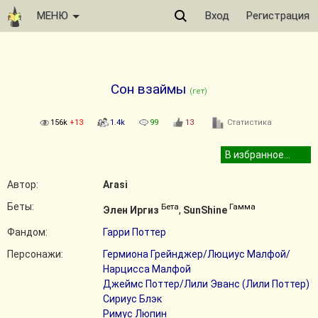
МЕНЮ
Вход
Регистрация
Сон взаймы
(гет)
156k
+13
1.4k
99
13
Статистика
Автор:
Arasi
Беты:
Бета
Гамма
Элен Иргиз
,
SunShine
Фандом:
Гарри Поттер
Персонажи:
Гермиона Грейнджер/Люциус Малфой/
Нарцисса Малфой
Джеймс Поттер/Лили Эванс (Лили Поттер)
Сириус Блэк
Римус Люпин