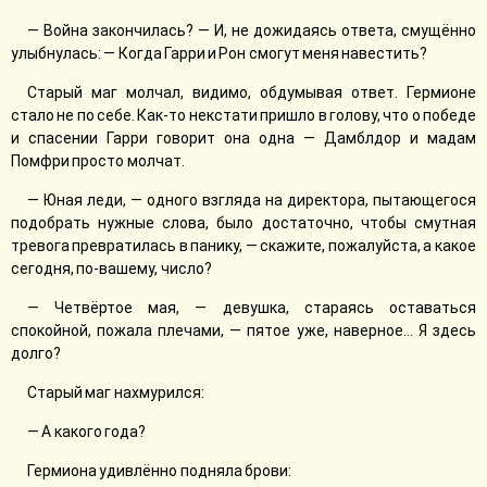
— Война закончилась? — И, не дожидаясь ответа, смущённо
улыбнулась: — Когда Гарри и Рон смогут меня навестить?
Старый маг молчал, видимо, обдумывая ответ. Гермионе
стало не по себе. Как-то некстати пришло в голову, что о победе
и спасении Гарри говорит она одна — Дамблдор и мадам
Помфри просто молчат.
— Юная леди, — одного взгляда на директора, пытающегося
подобрать нужные слова, было достаточно, чтобы смутная
тревога превратилась в панику, — скажите, пожалуйста, а какое
сегодня, по-вашему, число?
— Четвёртое мая, — девушка, стараясь оставаться
спокойной, пожала плечами, — пятое уже, наверное… Я здесь
долго?
Старый маг нахмурился:
— А какого года?
Гермиона удивлённо подняла брови: