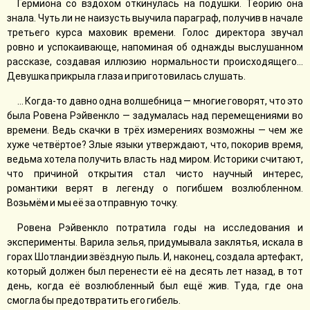
Гермиона со вздохом откинулась на подушки. Теорию она
знала. Чуть ли не наизусть выучила параграф, получив в начале
третьего курса маховик времени. Голос директора звучал
ровно и успокаивающе, напоминая об однажды выслушанном
рассказе, создавая иллюзию нормальности происходящего…
Девушка прикрыла глаза и приготовилась слушать.
… Когда-то давно одна волшебница — многие говорят, что это
была Ровена Рэйвенкло — задумалась над перемещениями во
времени. Ведь скачки в трёх измерениях возможны — чем же
хуже четвёртое? Злые языки утверждают, что, покорив время,
ведьма хотела получить власть над миром. Историки считают,
что причиной открытия стал чисто научный интерес,
романтики верят в легенду о погибшем возлюбленном.
Возьмём и мы её за отправную точку.
Ровена Рэйвенкло потратила годы на исследования и
эксперименты. Варила зелья, придумывала заклятья, искала в
горах Шотландии звёздную пыль. И, наконец, создала артефакт,
который должен был перенести её на десять лет назад, в тот
день, когда её возлюбленный был ещё жив. Туда, где она
смогла бы предотвратить его гибель.