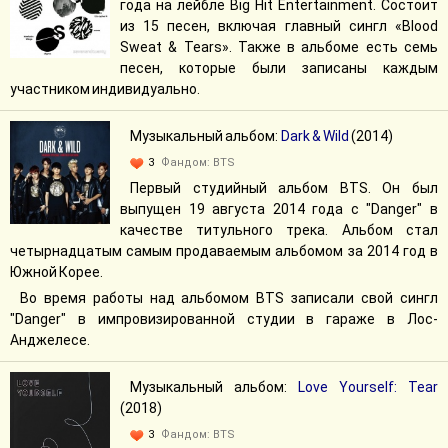
года на лейбле Big Hit Entertainment. Состоит
из 15 песен, включая главный сингл «Blood
Sweat & Tears». Также в альбоме есть семь
песен, которые были записаны каждым
участником индивидуально.
Музыкальный альбом:
Dark & Wild
(2014)
3
Фандом:
BTS
Первый студийный альбом BTS. Он был
выпущен 19 августа 2014 года с "Danger" в
качестве титульного трека. Альбом стал
четырнадцатым самым продаваемым альбомом за 2014 год в
Южной Корее.
Во время работы над альбомом BTS записали свой сингл
"Danger" в импровизированной студии в гараже в Лос-
Анджелесе.
Музыкальный альбом:
Love Yourself: Tear
(2018)
3
Фандом:
BTS