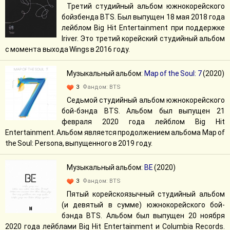
Третий студийный альбом южнокорейского
бойзбенда BTS. Был выпущен 18 мая 2018 года
лейблом Big Hit Entertainment при поддержке
Iriver. Это третий корейский студийный альбом
с момента выхода Wings в 2016 году.
Музыкальный альбом:
Map of the Soul: 7
(2020)
3
Фандом:
BTS
Седьмой студийный альбом южнокорейского
бой-бэнда BTS. Альбом был выпущен 21
февраля 2020 года лейблом Big Hit
Entertainment. Альбом является продолжением альбома Map of
the Soul: Persona, выпущенного в 2019 году.
Музыкальный альбом:
BE
(2020)
3
Фандом:
BTS
Пятый корейскоязычный студийный альбом
(и девятый в сумме) южнокорейского бой-
бэнда BTS. Альбом был выпущен 20 ноября
2020 года лейблами Big Hit Entertainment и Columbia Records.