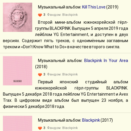
Музыкальный альбом:
Kill This Love
(2019)
3
Фандом:
Blackpink
Второй мини-альбом южнокорейской гёрл-
группы BLACKPINK. Выпущен 5 апреля 2019 года
лейблом YG Entertainment, и доступен в двух
версиях. Содержит пять треков, с одноимённым заглавным
треком и «Don’t Know What to Do» в качестве второго сингла.
Музыкальный альбом:
Blackpink In Your Area
(2018)
3
Фандом:
Blackpink
Первый японский студийный альбом
южнокорейской гёрл-группы BLACKPINK.
Выпущен 5 декабря 2018 года лейблом YG Entertainment и Avex
Trax. В цифровом виде альбом был выпущен 23 ноября, а
физически 5 декабря 2018 года.
Музыкальный альбом:
Blackpink
(2017)
3
Фандом:
Blackpink