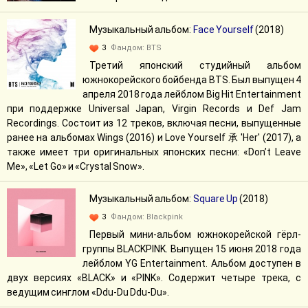
Музыкальный альбом:
Face Yourself
(2018)
3
Фандом:
BTS
Третий японский студийный альбом
южнокорейского бойбенда BTS. Был выпущен 4
апреля 2018 года лейблом Big Hit Entertainment
при поддержке Universal Japan, Virgin Records и Def Jam
Recordings. Состоит из 12 треков, включая песни, выпущенные
ранее на альбомах Wings (2016) и Love Yourself 承 'Her' (2017), а
также имеет три оригинальных японских песни: «Don’t Leave
Me», «Let Go» и «Crystal Snow».
Музыкальный альбом:
Square Up
(2018)
3
Фандом:
Blackpink
Первый мини-альбом южнокорейской гёрл-
группы BLACKPINK. Выпущен 15 июня 2018 года
лейблом YG Entertainment. Альбом доступен в
двух версиях «BLACK» и «PINK». Содержит четыре трека, с
ведущим синглом «Ddu-Du Ddu-Du».