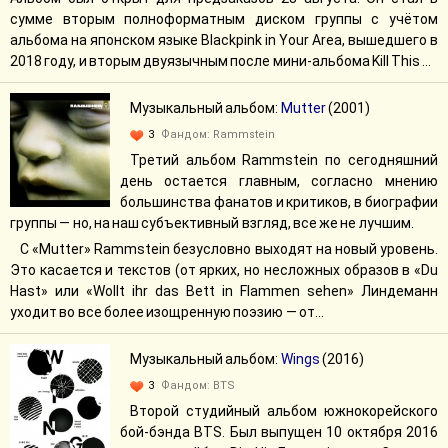
сумме вторым полноформатным диском группы с учётом
альбома на японском языке Blackpink in Your Area, вышедшего в
2018 году, и вторым двуязычным после мини-альбома Kill This ...
Музыкальный альбом:
Mutter
(2001)
3
Фандом:
Rammstein
Третий альбом Rammstein по сегодняшний
день остается главным, согласно мнению
большинства фанатов и критиков, в биографии
группы — но, на наш субъективный взгляд, все же не лучшим.
С «Mutter» Rammstein безусловно выходят на новый уровень.
Это касается и текстов (от ярких, но несложных образов в «Du
Hast» или «Wollt ihr das Bett in Flammen sehen» Линдеманн
уходит во все более изощренную поэзию — от...
Музыкальный альбом:
Wings
(2016)
3
Фандом:
BTS
Второй студийный альбом южнокорейского
бой-бэнда BTS. Был выпущен 10 октября 2016