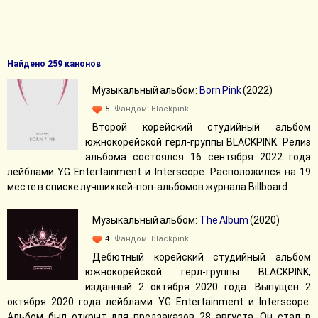
Найдено 259 канонов
Музыкальный альбом:
Born Pink
(2022)
5
Фандом:
Blackpink
Второй корейский студийный альбом
южнокорейской гёрл-группы BLACKPINK. Релиз
альбома состоялся 16 сентября 2022 года
лейблами YG Entertainment и Interscope. Расположился на 19
месте в списке лучших кей-поп-альбомов журнала Billboard.
Музыкальный альбом:
The Album
(2020)
4
Фандом:
Blackpink
Дебютный корейский студийный альбом
южнокорейской гёрл-группы BLACKPINK,
изданный 2 октября 2020 года. Выпущен 2
октября 2020 года лейблами YG Entertainment и Interscope.
Альбом был открыт для предзаказов 28 августа. Он стал в