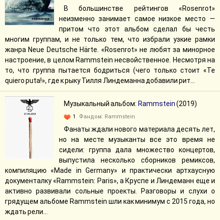
В большинстве рейтингов «Rosenrot»
неизменно занимает самое низкое место —
притом что этот альбом сделал бы честь
многим группам, и не только тем, что избрали узкие рамки
жанра Neue Deutsche Härte. «Rosenrot» не любят за минорное
настроение, в целом Rammstein несвойственное. Несмотря на
то, что группа пытается бодриться (чего только стоит «Te
quiero puta!», где к рыку Тилля Линдеманна добавили рит...
Музыкальный альбом:
Rammstein
(2019)
1
Фандом:
Rammstein
Фанаты ждали нового материала десять лет,
но на месте музыканты все это время не
сидели: группа дала множество концертов,
выпустила несколько сборников ремиксов,
компиляцию «Made in Germany» и практически артхаусную
документалку «Rammstein: Paris», а Круспе и Линдеманн еще и
активно развивали сольные проекты. Разговоры и слухи о
грядущем альбоме Rammstein шли как минимум с 2015 года, но
ждать рели...