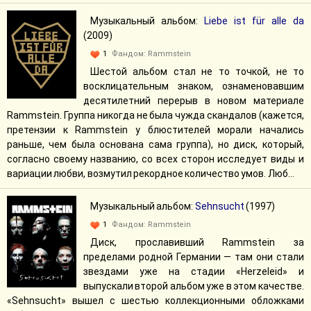
Музыкальный альбом:
Liebe ist für alle da
(2009)
1
Фандом:
Rammstein
Шестой альбом стал не то точкой, не то
восклицательным знаком, ознаменовавшим
десятилетний перерыв в новом материале
Rammstein. Группа никогда не была чужда скандалов (кажется,
претензии к Rammstein у блюстителей морали начались
раньше, чем была основана сама группа), но диск, который,
согласно своему названию, со всех сторон исследует виды и
вариации любви, возмутил рекордное количество умов. Люб...
Музыкальный альбом:
Sehnsucht
(1997)
1
Фандом:
Rammstein
Диск, прославивший Rammstein за
пределами родной Германии — там они стали
звездами уже на стадии «Herzeleid» и
выпускали второй альбом уже в этом качестве.
«Sehnsucht» вышел с шестью коллекционными обложками