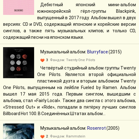
Дебютный японский мини-альбом
южнокорейской гёрл-группы Blackpink,
выпущенный в 2017 году. Альбом вышел в двух
версиях: CD и DVD, содержащий японские и корейские версии
синглов, а также пять музыкальных клипов; и только CD,
содержащий песни на японском языке.
Музыкальный альбом:
Blurryface
(2015)
3
Фандом:
Twenty One Pilots
Четвёртый студийный альбом группы Twenty
One Pilots. Является второй официальной
пластинкой дуэта и вторым альбомом Twenty
One Pilots, выпущенным на лейбле Fueled by Ramen. Альбом
вышел 17 мая 2015 года. Первым синглом, вышедшим с
альбома, стал «Fairly Local». Также два сингла с этого альбома,
«Stressed Out» и «Ride», попадали в пятёрку лучших синглов
Billboard Hot 100. В Соединённых Штатах альбом...
Музыкальный альбом:
Rosenrot
(2005)
2
Фандом:
Rammstein