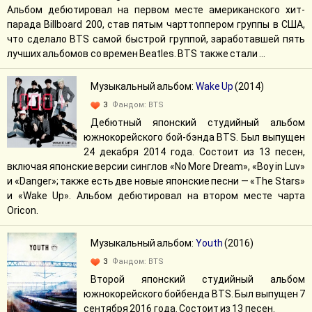
Альбом дебютировал на первом месте американского хит-
парада Billboard 200, став пятым чарттоппером группы в США,
что сделало BTS самой быстрой группой, заработавшей пять
лучших альбомов со времен Beatles. BTS также стали ...
Музыкальный альбом:
Wake Up
(2014)
3
Фандом:
BTS
Дебютный японский студийный альбом
южнокорейского бой-бэнда BTS. Был выпущен
24 декабря 2014 года. Состоит из 13 песен,
включая японские версии синглов «No More Dream», «Boy in Luv»
и «Danger»; также есть две новые японские песни — «The Stars»
и «Wake Up». Альбом дебютировал на втором месте чарта
Oricon.
Музыкальный альбом:
Youth
(2016)
3
Фандом:
BTS
Второй японский студийный альбом
южнокорейского бойбенда BTS. Был выпущен 7
сентября 2016 года. Состоит из 13 песен.