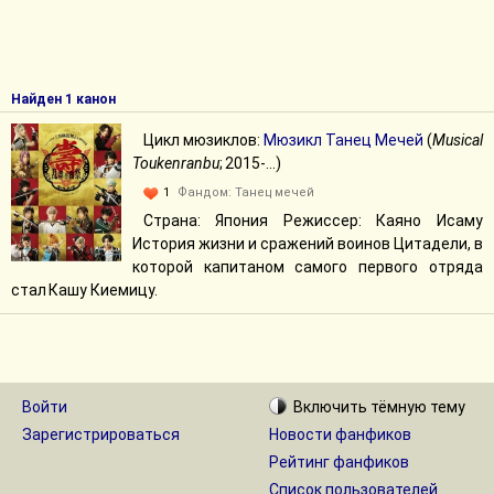
Найден 1 канон
Цикл мюзиклов:
Мюзикл Танец Мечей
(
Musical
Toukenranbu
; 2015-...)
1
Фандом:
Танец мечей
Страна: Япония Режиссер: Каяно Исаму
История жизни и сражений воинов Цитадели, в
которой капитаном самого первого отряда
стал Кашу Киемицу.
Войти
Включить
тёмную
тему
Зарегистрироваться
Новости фанфиков
Рейтинг фанфиков
Список пользователей