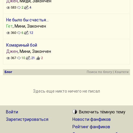
Джен
, Миди, Закончен
583
2
4
Не было бы счастья...
Гет
, Мини, Закончен
360
6
12
Комариный бой
Джен
, Мини, Закончен
367
10
21
2
Блог
Поиск по блогу
|
Хэштеги
Здесь еще никто ничего не писал
Войти
Включить
тёмную
тему
Зарегистрироваться
Новости фанфиков
Рейтинг фанфиков