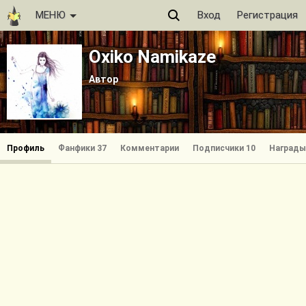
МЕНЮ
Вход
Регистрация
Oxiko Namikaze
Автор
Профиль
Фанфики 37
Комментарии
Подписчики 10
Награды