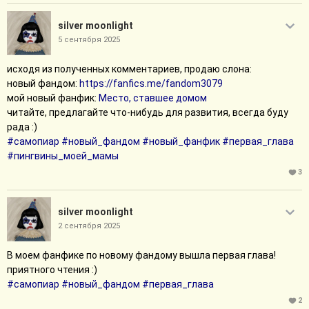
silver moonlight
5 сентября 2025
исходя из полученных комментариев, продаю слона:
новый фандом:
https://fanfics.me/fandom3079
мой новый фанфик:
Место, ставшее домом
читайте, предлагайте что-нибудь для развития, всегда буду
рада :)
#самопиар
#новый_фандом
#новый_фанфик
#первая_глава
#пингвины_моей_мамы
3
silver moonlight
2 сентября 2025
В моем фанфике по новому фандому вышла первая глава!
приятного чтения :)
#самопиар
#новый_фандом
#первая_глава
2