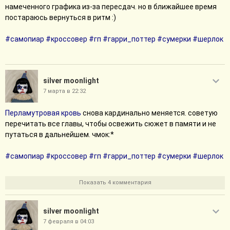
намеченного графика из-за пересдач. но в ближайшее время
постараюсь вернуться в ритм :)
#самопиар
#кроссовер
#гп
#гарри_поттер
#сумерки
#шерлок
silver moonlight
7 марта в 22:32
Перламутровая кровь
снова кардинально меняется. советую
перечитать все главы, чтобы освежить сюжет в памяти и не
путаться в дальнейшем. чмок:*
#самопиар
#кроссовер
#гп
#гарри_поттер
#сумерки
#шерлок
Показать 4 комментария
silver moonlight
7 февраля в 04:03