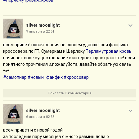
#перламутровая_кровь
silver moonlight
9 января в 22:51
всем привет! новая версия не совсем удавшегося фанфика-
кроссовера по ГП, Сумеркам и Шерлоку
Перламутровая кровь
начинает свое существование в интернет-пространстве! всеи
приятного прочтения и,пожалуйста, давайте обратную связь
^з^
#самопиар
#новый_фанфик
#кроссовер
Показать 3 комментария
silver moonlight
6 января в 02:35
всем привет и с новой годой!
за последние пару месяцев я много размышляла о