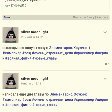
Джен
, Миди, В процессе
457
0
0
Блог
Поиск по блогу
|
Хэштеги
silver moonlight
23 июня в 14:02
выкладываю новую главу в
Элементарно, Хоукинс
:)
#самопиар
#осд
#очень_странные_дела
#кроссовер
#шерло
к
#всякая_фигня
#новые_главы
1
silver moonlight
9 июня в 15:16
написала еще две главы по
Элементарно, Хоукинс
#самопиар
#осд
#очень_странные_дела
#кроссовер
#шерло
к
#всякая_фигня
#новые_главы