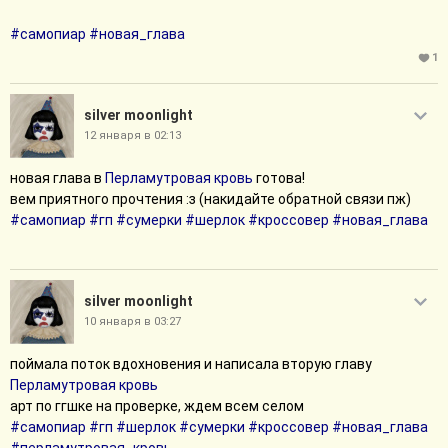
#самопиар
#новая_глава
1
silver moonlight
12 января в 02:13
новая глава в
Перламутровая кровь
готова!
вем приятного прочтения :з (накидайте обратной связи пж)
#самопиар
#гп
#сумерки
#шерлок
#кроссовер
#новая_глава
silver moonlight
10 января в 03:27
поймала поток вдохновения и написала вторую главу
Перламутровая кровь
арт по ггшке на проверке, ждем всем селом
#самопиар
#гп
#шерлок
#сумерки
#кроссовер
#новая_глава