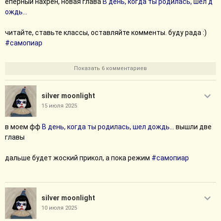
еперный нахрен, новая глава
В день, когда ты родилась, шел д
ождь...
читайте, ставьте классы, оставляйте комменты. буду рада :)
#самопиар
Показать 6 комментариев
silver moonlight
15 июля 2025
в моем фф
В день, когда ты родилась, шел дождь...
вышли две
главы
дальше будет жоский прикол, а пока режим
#самопиар
silver moonlight
10 июля 2025