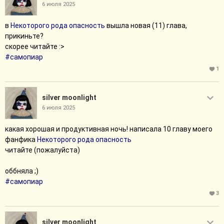
6 июля 2025
в
Некоторого рода опасность
вышла новая (11) глава,
прикиньте?
скорее читайте :>
#самопиар
1
silver moonlight
6 июля 2025
какая хорошая и продуктивная ночь! написала 10 главу моего
фанфика
Некоторого рода опасность
читайте (пожалуйста)
оббняла ;)
#самопиар
3
silver moonlight