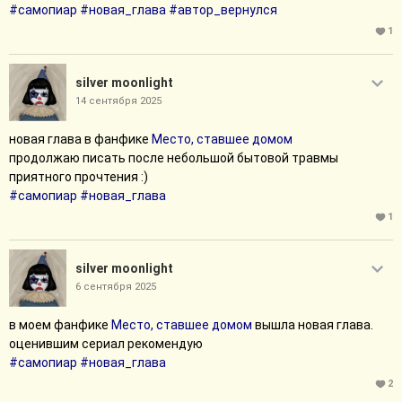
#самопиар
#новая_глава
#автор_вернулся
1
silver moonlight
14 сентября 2025
новая глава в фанфике
Место, ставшее домом
продолжаю писать после небольшой бытовой травмы
приятного прочтения :)
#самопиар
#новая_глава
1
silver moonlight
6 сентября 2025
в моем фанфике
Место, ставшее домом
вышла новая глава.
оценившим сериал рекомендую
#самопиар
#новая_глава
2