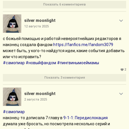
Показать 6 комментариев
silver moonlight
12 августа 2025
с божьей помощью и работой невероятнейших редакторов я
наконец создала фандом
https://fanfics.me/fandom3079
может быть, у кого-то найдутся идеи, какие события добавить
или что исправить?
#самопиар
#новыйфандом
#пингвинымоеймамы
2
Показать 3 комментария
silver moonlight
2 августа 2025
#самопиар
наконец-то дописала 7 главу в
9-1-1: Передислокация
думала уже бросать, но посмотрела несколько серий и