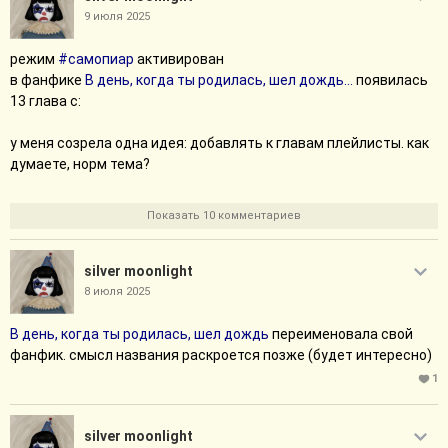
9 июля 2025
режим
#самопиар
активирован
в фанфике
В день, когда ты родилась, шел дождь...
появилась
13 глава с:
у меня созрела одна идея: добавлять к главам плейлисты. как
думаете, норм тема?
Показать 10 комментариев
silver moonlight
8 июля 2025
В день, когда ты родилась, шел дождь
переименовала свой
фанфик. смысл названия раскроется позже (будет интересно)
1
silver moonlight