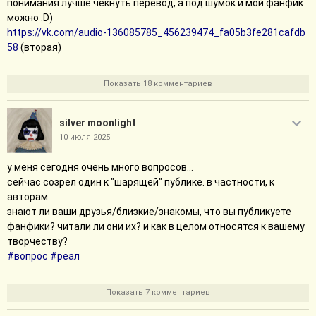
понимания лучше чекнуть перевод, а под шумок и мой фанфик
можно :D)
https://vk.com/audio-136085785_456239474_fa05b3fe281cafdb
58
(вторая)
Показать 18 комментариев
silver moonlight
10 июля 2025
у меня сегодня очень много вопросов...
сейчас созрел один к "шарящей" публике. в частности, к
авторам.
знают ли ваши друзья/близкие/знакомы, что вы публикуете
фанфики? читали ли они их? и как в целом относятся к вашему
творчеству?
#вопрос
#реал
Показать 7 комментариев