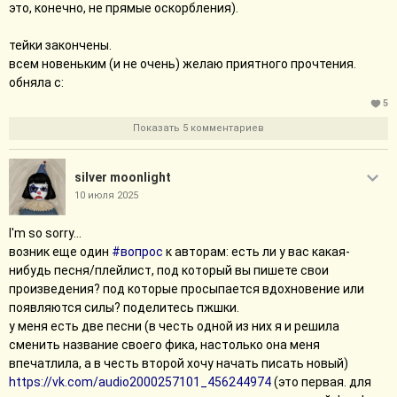
это, конечно, не прямые оскорбления).
тейки закончены.
всем новеньким (и не очень) желаю приятного прочтения.
обняла с:
5
Показать 5 комментариев
silver moonlight
10 июля 2025
I'm so sorry...
возник еще один
#вопрос
к авторам: есть ли у вас какая-
нибудь песня/плейлист, под который вы пишете свои
произведения? под которые просыпается вдохновение или
появляются силы? поделитесь пжшки.
у меня есть две песни (в честь одной из них я и решила
сменить название своего фика, настолько она меня
впечатлила, а в честь второй хочу начать писать новый)
https://vk.com/audio2000257101_456244974
(это первая. для