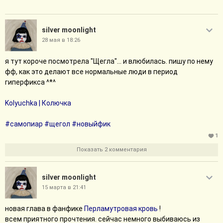
silver moonlight
28 мая в 18:26
я тут короче посмотрела "Щегла"... и влюбилась. пишу по нему
фф, как это делают все нормальные люди в период
гиперфикса ^*^
Kolyuchka | Колючка
#самопиар
#щегол
#новыйфик
1
Показать 2 комментария
silver moonlight
15 марта в 21:41
новая глава в фанфике
Перламутровая кровь
!
всем приятного прочтения. сейчас немного выбиваюсь из