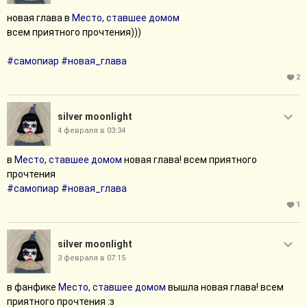
новая глава в
Место, ставшее домом
всем приятного прочтения)))
#самопиар
#новая_глава
2
silver moonlight
4 февраля в 03:34
в
Место, ставшее домом
новая глава! всем приятного
прочтения
#самопиар
#новая_глава
1
silver moonlight
3 февраля в 07:15
в фанфике
Место, ставшее домом
вышла новая глава! всем
приятного прочтения :з