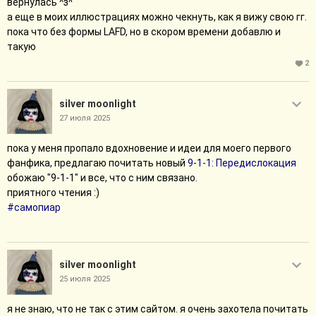
вернулась ^з^
а еще в моих иллюстрациях можно чекнуть, как я вижу свою гг.
пока что без формы LAFD, но в скором времени добавлю и
такую
2
silver moonlight
27 июля 2025
пока у меня пропало вдохновение и идеи для моего первого
фанфика, предлагаю почитать новый
9-1-1: Передислокация
обожаю "9-1-1" и все, что с ним связано.
приятного чтения :)
#самопиар
silver moonlight
25 июля 2025
я не знаю, что не так с этим сайтом. я очень захотела почитать