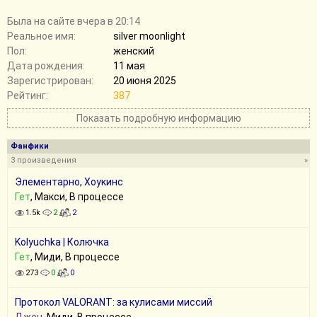
Былa на сайте вчера в 20:14
Реальное имя:
silver moonlight
Пол:
женский
Дата рождения:
11 мая
Зарегистрирован:
20 июня 2025
Рейтинг:
387
Показать подробную информацию
Фанфики
3 произведения
»
Элементарно, Хоукинс
Гет
, Макси, В процессе
1.5k
2
2
Kolyuchka | Колючка
Гет
, Миди, В процессе
273
0
0
Протокол VALORANT: за кулисами миссий