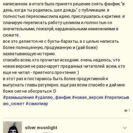
написанном. в итоге было принято решение снять фанфик "в
день, когда ты родилась, шел дождь" с публикации. я
полностью переосмыслила идею, прислушалась к критике. я
планирую переписать работу целиком и полностью со
значительными, пожалуй, кардинальными изменениями в
сюжете.
все это делается не с бухты-барахты, а с целью написать
более полноценную, продуманную и (дай боже)
захватывающую историю.
спасибо всем, кто прочитал исходник. очень надеюсь, что
новая версия не разочарует преданных читателей. всем, кто
еще не читал - приятного прочтения :)
в этот раз я постараюсь быть более продуктивной и
выпускать главы регулярно. еще раз всем спасибо и дай мне
боже сил не обосраться :D
#размышления
#удаляю_фанфик
#новая_версия
#переписыв
аю_сюжет
#самопиар
1
silver moonlight