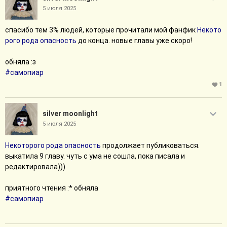
5 июля 2025
спасибо тем 3% людей, которые прочитали мой фанфик
Некото
рого рода опасность
до конца. новые главы уже скоро!
обняла :з
#самопиар
1
silver moonlight
5 июля 2025
Некоторого рода опасность
продолжает публиковаться.
выкатила 9 главу. чуть с ума не сошла, пока писала и
редактировала)))
приятного чтения :* обняла
#самопиар