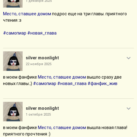
1 декабря 2025
Место, ставшее домом
подрос еще на три главы. приятного
чтения :з
#самопиар
#новая_глава
silver moonlight
22 ноября 2025
в моем фанфике
Место, ставшее домом
вышло сразу две
новых главы ;)
#самопиар
#новая_глава
#фанфик_жив
silver moonlight
1 октября 2025
в моем фанфике
Место, ставшее домом
вышла новая глава!
приятного прочтения :)