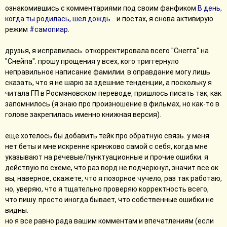
ознакомившись с комментариями под своим фанфиком
В день, 
когда ты родилась, шел дождь...
и постах, я снова активирую
режим
#самопиар
.
друзья, я исправилась. откорректировала всего "Снегга" на
"Снейпа". прошу прощения у всех, кого триггернуло
неправильное написание фамилии. в оправдание могу лишь
сказать, что я не шарю за здешние тенденции, а поскольку я
читала ГП в Росмэновском переводе, пришлось писать так, как
запомнилось (я знаю про произношение в фильмах, но как-то в
голове закрепилась именно книжная версия).
еще хотелось бы добавить тейк про обратную связь. у меня
нет беты и мне искренне кринжово самой с себя, когда мне
указывают на речевые/пунктуационные и прочие ошибки. я
действую по схеме, что раз ворд не подчеркнул, значит все ок.
вы, наверное, скажете, что я позорное чучело, раз так работаю,
но, уверяю, что я тщательно проверяю корректность всего,
что пишу. просто иногда бывает, что собственные ошибки не
видны.
но я все равно рада вашим комментам и впечатлениям (если