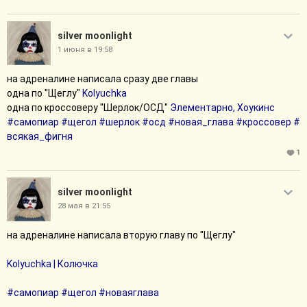
silver moonlight
1 июня в 19:58
на адреналине написала сразу две главы
одна по "Щеглу"
Kolyuchka
одна по кроссоверу "Шерлок/ОСД"
Элементарно, Хоукинс
#самопиар
#щегол
#шерлок
#осд
#новая_глава
#кроссовер
#
всякая_фигня
1
silver moonlight
28 мая в 21:55
на адреналине написала вторую главу по "Щеглу"
Kolyuchka | Колючка
#самопиар
#щегол
#новаяглава