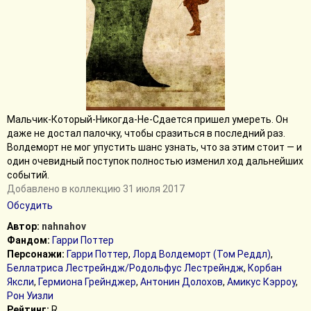
Мальчик-Который-Никогда-Не-Сдается пришел умереть. Он
даже не достал палочку, чтобы сразиться в последний раз.
Волдеморт не мог упустить шанс узнать, что за этим стоит — и
один очевидный поступок полностью изменил ход дальнейших
событий.
Добавлено в коллекцию 31 июля 2017
Обсудить
Автор:
nahnahov
Фандом:
Гарри Поттер
Персонажи:
Гарри Поттер
,
Лорд Волдеморт (Том Реддл)
,
Беллатриса Лестрейндж/Родольфус Лестрейндж
,
Корбан
Яксли
,
Гермиона Грейнджер
,
Антонин Долохов
,
Амикус Кэрроу
,
Рон Уизли
Рейтинг:
R