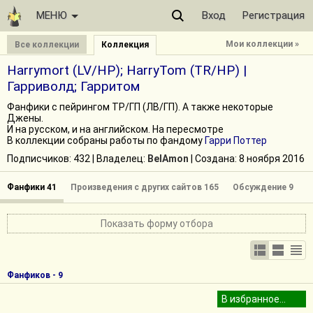
МЕНЮ
Вход
Регистрация
Мои коллекции »
Все коллекции
Коллекция
Harrymort (LV/HP); HarryTom (TR/HP) |
Гарриволд; Гарритом
Фанфики с пейрингом ТР/ГП (ЛВ/ГП). А также некоторые
Джены.
И на русском, и на английском. На пересмотре
В коллекции собраны работы по фандому
Гарри Поттер
Подписчиков:
432
| Владелец:
BelAmon
| Cоздана: 8 ноября 2016
Фанфики 41
Произведения с других сайтов 165
Обсуждение 9
Показать форму отбора
Фанфиков - 9