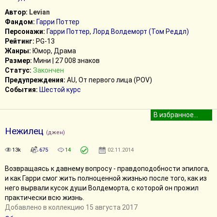
Автор:
Levian
Фандом:
Гарри Поттер
Персонажи:
Гарри Поттер
,
Лорд Волдеморт (Том Реддл)
Рейтинг:
PG-13
Жанры:
Юмор, Драма
Размер:
Мини | 27 008 знаков
Статус:
Закончен
Предупреждения:
AU, От первого лица (POV)
События:
Шестой курс
Нежилец
(джен)
13k
675
14
02.11.2014
Возвращаясь к давнему вопросу - правдоподобности эпилога,
и как Гарри смог жить полноценной жизнью после того, как из
него вырвали кусок души Волдеморта, с которой он прожил
практически всю жизнь.
Добавлено в коллекцию 15 августа 2017