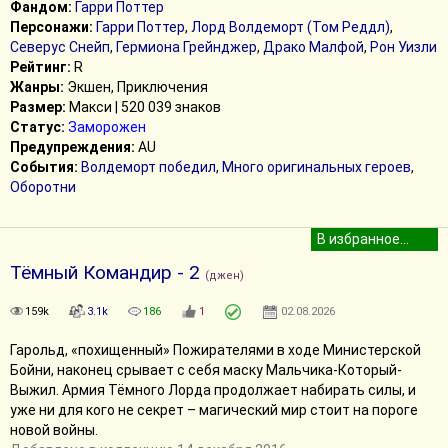
Фандом:
Гарри Поттер
Персонажи:
Гарри Поттер
,
Лорд Волдеморт (Том Реддл)
,
Северус Снейп
,
Гермиона Грейнджер
,
Драко Малфой
,
Рон Уизли
Рейтинг:
R
Жанры:
Экшен, Приключения
Размер:
Макси | 520 039 знаков
Статус:
Заморожен
Предупреждения:
AU
События:
Волдеморт победил
,
Много оригинальных героев
,
Оборотни
Тёмный Командир - 2
(джен)
159k
3.1k
186
1
02.08.2026
Гарольд, «похищенный» Пожирателями в ходе Министерской
Бойни, наконец срывает с себя маску Мальчика-Который-
Выжил. Армия Тёмного Лорда продолжает набирать силы, и
уже ни для кого не секрет – магический мир стоит на пороге
новой войны.