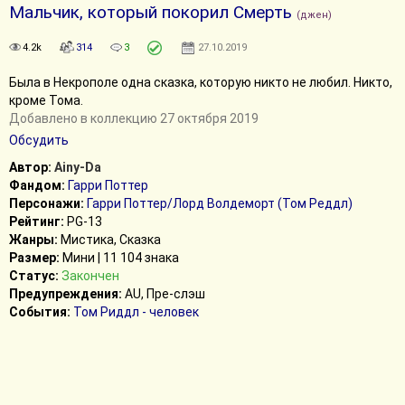
Мальчик, который покорил Смерть
(джен)
4.2k
314
3
27.10.2019
Была в Некрополе одна сказка, которую никто не любил. Никто,
кроме Тома.
Добавлено в коллекцию 27 октября 2019
Обсудить
Автор:
Ainy-Da
Фандом:
Гарри Поттер
Персонажи:
Гарри Поттер/Лорд Волдеморт (Том Реддл)
Рейтинг:
PG-13
Жанры:
Мистика, Сказка
Размер:
Мини | 11 104 знака
Статус:
Закончен
Предупреждения:
AU, Пре-слэш
События:
Том Риддл - человек