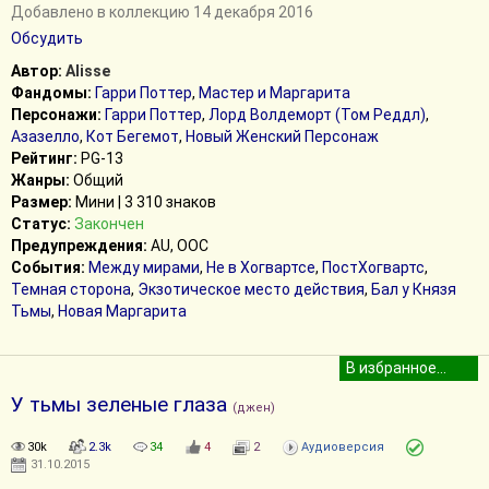
Добавлено в коллекцию 14 декабря 2016
Обсудить
Автор:
Alisse
Фандомы:
Гарри Поттер
,
Мастер и Маргарита
Персонажи:
Гарри Поттер
,
Лорд Волдеморт (Том Реддл)
,
Азазелло
,
Кот Бегемот
,
Новый Женский Персонаж
Рейтинг:
PG-13
Жанры:
Общий
Размер:
Мини | 3 310 знаков
Статус:
Закончен
Предупреждения:
AU, ООС
События:
Между мирами
,
Не в Хогвартсе
,
ПостХогвартс
,
Темная сторона
,
Экзотическое место действия
,
Бал у Князя
Тьмы
,
Новая Маргарита
У тьмы зеленые глаза
(джен)
30k
2.3k
34
4
2
Аудиоверсия
31.10.2015