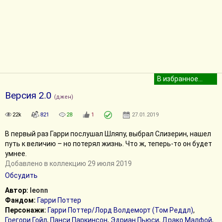
Версия 2.0
(джен)
22k
821
28
1
27.01.2019
В первый раз Гарри послушал Шляпу, выбрал Слизерин, нашел
путь к величию – но потерял жизнь. Что ж, теперь-то он будет
умнее.
Добавлено в коллекцию 29 июля 2019
Обсудить
Автор:
leonn
Фандом:
Гарри Поттер
Персонажи:
Гарри Поттер/Лорд Волдеморт (Том Реддл)
,
Грегори Гойл
,
Панси Паркинсон
,
Эдриан Пьюси
,
Драко Малфой
,