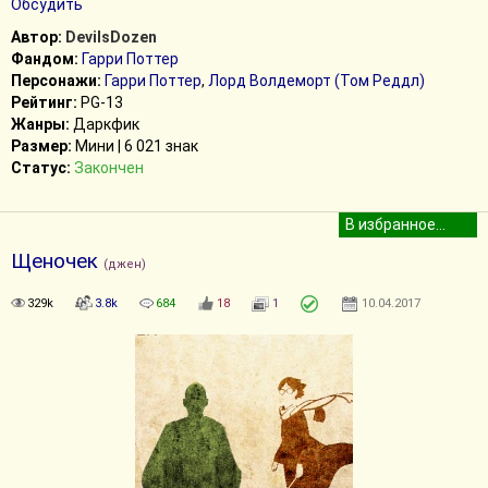
Обсудить
Автор:
DevilsDozen
Фандом:
Гарри Поттер
Персонажи:
Гарри Поттер
,
Лорд Волдеморт (Том Реддл)
Рейтинг:
PG-13
Жанры:
Даркфик
Размер:
Мини | 6 021 знак
Статус:
Закончен
Щеночек
(джен)
329k
3.8k
684
18
1
10.04.2017