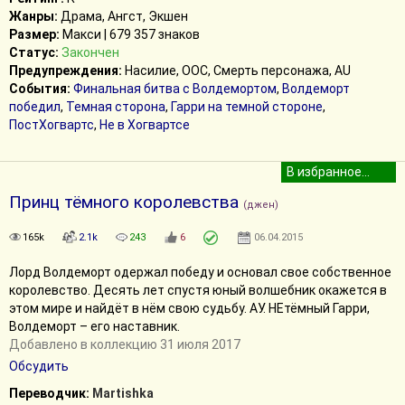
Жанры:
Драма, Ангст, Экшен
Размер:
Макси | 679 357 знаков
Статус:
Закончен
Предупреждения:
Насилие, ООС, Смерть персонажа, AU
События:
Финальная битва с Волдемортом
,
Волдеморт
победил
,
Темная сторона
,
Гарри на темной стороне
,
ПостХогвартс
,
Не в Хогвартсе
Принц тёмного королевства
(джен)
165k
2.1k
243
6
06.04.2015
Лорд Волдеморт одержал победу и основал свое собственное
королевство. Десять лет спустя юный волшебник окажется в
этом мире и найдёт в нём свою судьбу. АУ. НЕтёмный Гарри,
Волдеморт – его наставник.
Добавлено в коллекцию 31 июля 2017
Обсудить
Переводчик:
Martishka