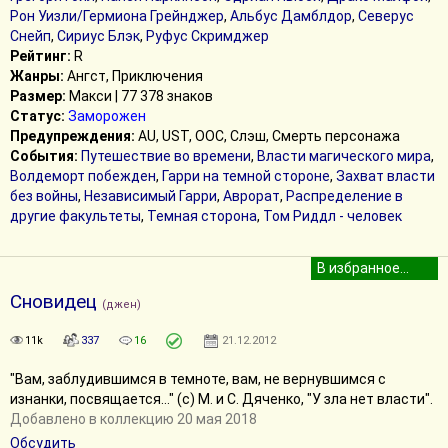
Рон Уизли/Гермиона Грейнджер
,
Альбус Дамблдор
,
Северус
Снейп
,
Сириус Блэк
,
Руфус Скримджер
Рейтинг:
R
Жанры:
Ангст, Приключения
Размер:
Макси | 77 378 знаков
Статус:
Заморожен
Предупреждения:
AU, UST, ООС, Слэш, Смерть персонажа
События:
Путешествие во времени
,
Власти магического мира
,
Волдеморт побежден
,
Гарри на темной стороне
,
Захват власти
без войны
,
Независимый Гарри
,
Аврорат
,
Распределение в
другие факультеты
,
Темная сторона
,
Том Риддл - человек
Сновидец
(джен)
11k
337
16
21.12.2012
"Вам, заблудившимся в темноте, вам, не вернувшимся с
изнанки, посвящается…" (с) М. и С. Дяченко, "У зла нет власти".
Добавлено в коллекцию 20 мая 2018
Обсудить