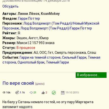
Добавлено в коллекцию 14 декабря 2016
Обсудить
Авторы:
Линни Лёнок
,
KsanMokey
Фандом:
Гарри Поттер
Персонажи:
Лорд Волдеморт (Том Реддл)/Новый Мужской
Персонаж
,
Лорд Волдеморт (Том Реддл)/Гарри Поттер
Рейтинг:
R
Жанры:
Экшен, Ангст, Юмор
Размер:
Макси | 2 157 993 знака
Статус:
В процессе
Предупреждения:
AU, ООС, Гет, Смерть персонажа, Слэш
События:
Гарри на темной стороне
,
Сильный Гарри
,
Темная
сторона
,
Однополый брак
,
Темный Гарри
По вере своей
(джен)
16k
1.1k
21
2
19.10.2015
На балу у Сатаны немало гостей, но эту пару Маргарита
запомнит надолго.