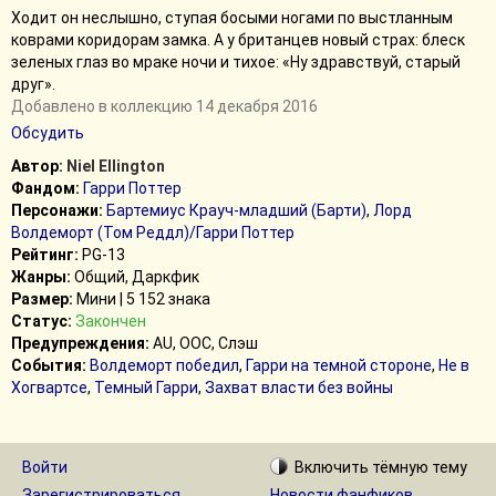
Ходит он неслышно, ступая босыми ногами по выстланным
коврами коридорам замка. А у британцев новый страх: блеск
зеленых глаз во мраке ночи и тихое: «Ну здравствуй, старый
друг».
Добавлено в коллекцию 14 декабря 2016
Обсудить
Автор:
Niel Ellington
Фандом:
Гарри Поттер
Персонажи:
Бартемиус Крауч-младший (Барти)
,
Лорд
Волдеморт (Том Реддл)/Гарри Поттер
Рейтинг:
PG-13
Жанры:
Общий, Даркфик
Размер:
Мини | 5 152 знака
Статус:
Закончен
Предупреждения:
AU, ООС, Слэш
События:
Волдеморт победил
,
Гарри на темной стороне
,
Не в
Хогвартсе
,
Темный Гарри
,
Захват власти без войны
Войти
Включить
тёмную
тему
Зарегистрироваться
Новости фанфиков