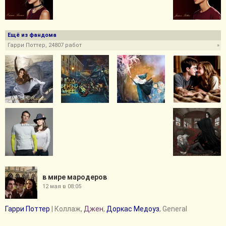
Ещё из фандома
Гарри Поттер, 24807 работ
»
в мире мародеров
12 мая в 08:05
Гарри Поттер
| Коллаж,
Джен
,
Доркас Медоуз
, General