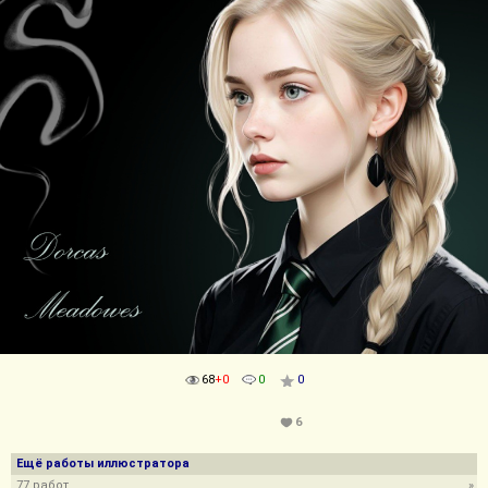
68
+0
0
0
6
Ещё работы иллюстратора
77 работ
»