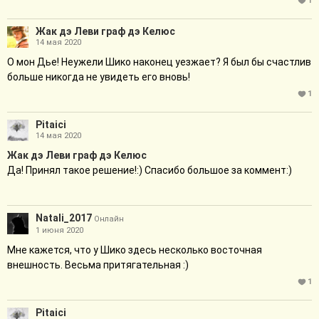
1
Жак дэ Леви граф дэ Келюс
14 мая 2020
О мон Дье! Неужели Шико наконец уезжает? Я был бы счастлив
больше никогда не увидеть его вновь!
1
Pitaici
14 мая 2020
Жак дэ Леви граф дэ Келюс
Да! Принял такое решение!:) Спасибо большое за коммент:)
Natali_2017
Онлайн
1 июня 2020
Мне кажется, что у Шико здесь несколько восточная
внешность. Весьма притягательная :)
1
Pitaici