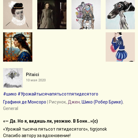
Pitaici
10 мая 2020
#шико
#Урожайтысячапятьсотпятидесятого
Графиня де Монсоро
| Рисунок,
Джен
,
Шико (Робер Брике)
,
General
«— Да. Но я, видишь ли, уезжаю. В Бонн…»(с)
«Урожай тысяча пятьсот пятидесятого», tigrjonok
Спасибо автору за вдохновение!