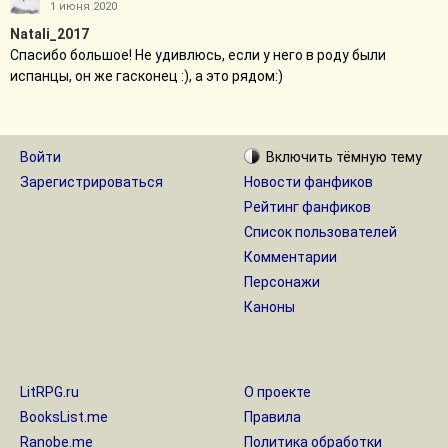
1 июня 2020
Natali_2017
Спасибо большое! Не удивлюсь, если у него в роду были
испанцы, он же гасконец :), а это рядом:)
Войти
Включить
тёмную
тему
Зарегистрироваться
Новости фанфиков
Рейтинг фанфиков
Список пользователей
Комментарии
Персонажи
Каноны
LitRPG.ru
О проекте
BooksList.me
Правила
Ranobe.me
Политика обработки