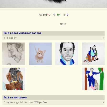
686
+0
10
0
14
Ещё работы иллюстратора
413 работ
»
Ещё из фандома
Графиня де Монсоро, 208 работ
»