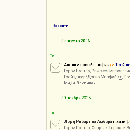
Новости
3 августа 2026
Гет:
Аноним
новый фанфик
Твой л
Гарри Поттер
,
Римская мифология
Грейнджер/Драко Малфой
>>
, Р
Миди,
Закончен
30 ноября 2025
Гет:
Лорд Роберт из Амбера
новый ф
Гарри Поттер
,
Спартак
,
Геракл и З