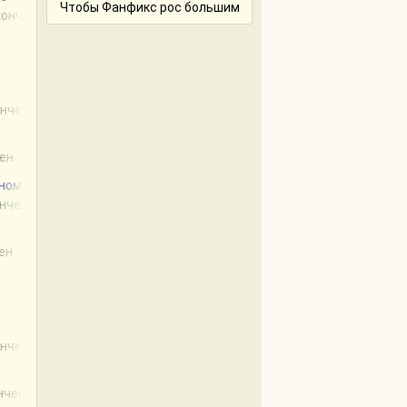
Чтобы Фанфикс рос большим
акончен
ончен
чен
оном
ончен
чен
ончен
ончен