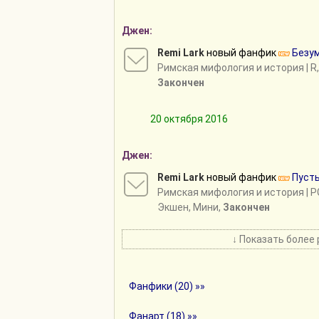
Джен:
Remi Lark
новый фанфик
Безу
Римская мифология и история
| R
Закончен
20 октября 2016
Джен:
Remi Lark
новый фанфик
Пусть
Римская мифология и история
| 
Экшен, Мини,
Закончен
↓ Показать более 
Фанфики (20) »»
Фанарт (18) »»