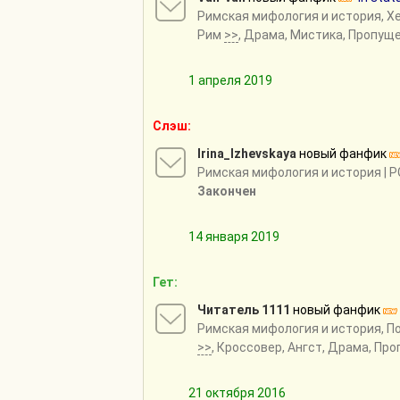
Римская мифология и история
,
Хе
Рим
>>
, Драма, Мистика, Пропущ
1 апреля 2019
Слэш:
Irina_Izhevskaya
новый фанфик
Римская мифология и история
| P
Закончен
14 января 2019
Гет:
Читатель 1111
новый фанфик
Римская мифология и история
,
П
>>
, Кроссовер, Ангст, Драма, Пр
21 октября 2016