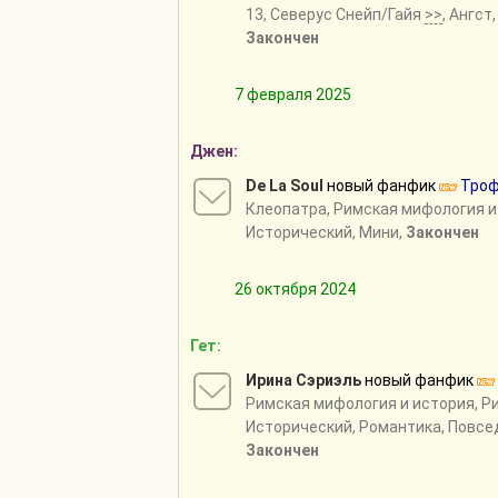
13, Северус Снейп/Гайя
>>
, Ангст
Закончен
7 февраля 2025
Джен:
De La Soul
новый фанфик
Тро
Клеопатра
,
Римская мифология и
Исторический, Мини,
Закончен
26 октября 2024
Гет:
Ирина Сэриэль
новый фанфик
Римская мифология и история
,
Р
Исторический, Романтика, Повсе
Закончен