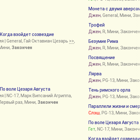
Монета с двумя аверса
Джен
, General, Мини, З
Трофей
Джен
, R, Мини, Законче
Когда взойдет созвездие
ия
| General, Гай Октавиан Цезарь
>>
,
Безумие Рима
Мини,
Закончен
Джен
, R, Мини, Законче
Посвящение
Джен
, R, Мини, Законче
Лярва
Джен
, PG-13, Мини, Зак
По воле Цезаря Августа
Тень римского орла
ия
| NC-17, Марк Випсаний Агриппа,
Джен
, PG-13, Мини, Зак
Первый раз, Мини,
Закончен
Параллели жизни и сме
Слэш
, PG-13, Мини, Зак
По воле Цезаря Августа
Гет
, NC-17, Мини, Закон
Когда взойдет созвезд