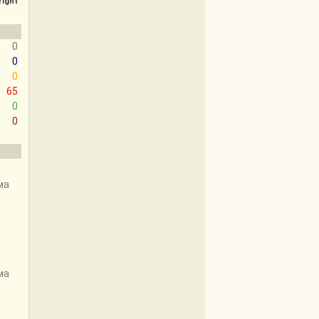
right
0
0
0
65
0
0
ма
ма