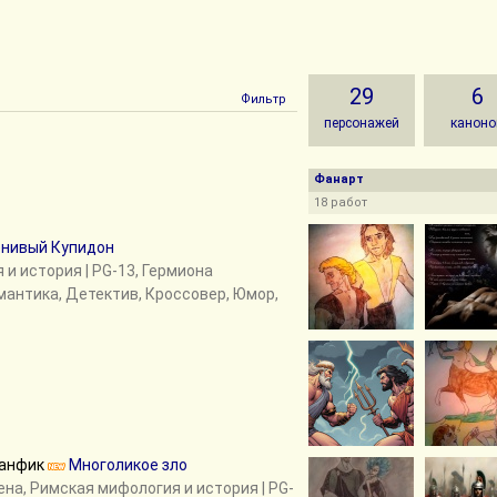
29
6
Фильтр
персонажей
каноно
Фанарт
18 работ
енивый Купидон
 и история
| PG-13, Гермиона
омантика, Детектив, Кроссовер, Юмор,
анфик
Многоликое зло
ена
,
Римская мифология и история
| PG-