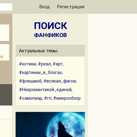
Вход
Регистрация
ПОИСК
ФАНФИКОВ
Актуальные темы
ов
#котики
,
#реал
,
#арт
,
#картинки_в_блогах
,
#флешмоб
,
#всякая_фигня
,
#Некромантикой_единой
,
#самопиар
,
#гп
,
#микрообзор