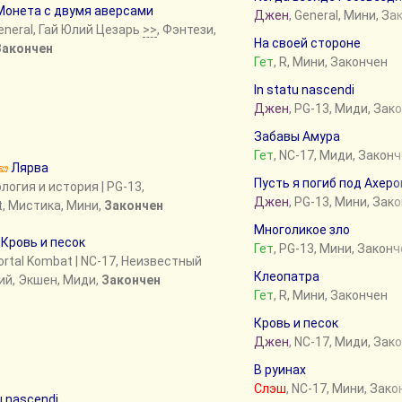
Монета с двумя аверсами
Джен
, General, Мини, З
eneral, Гай Юлий Цезарь
>>
, Фэнтези,
На своей стороне
Закончен
Гет
, R, Мини, Закончен
In statu nascendi
Джен
, PG-13, Миди, Зак
Забавы Амура
Гет
, NC-17, Миди, Закон
Лярва
Пусть я погиб под Ахер
логия и история
| PG-13,
Джен
, PG-13, Мини, Зак
t, Мистика, Мини,
Закончен
Многоликое зло
Кровь и песок
Гет
, PG-13, Мини, Закон
rtal Kombat
| NC-17, Неизвестный
Клеопатра
ий, Экшен, Миди,
Закончен
Гет
, R, Мини, Закончен
Кровь и песок
Джен
, NC-17, Миди, Зак
В руинах
Слэш
, NC-17, Мини, Зак
u nascendi