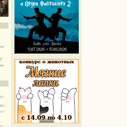
rcy
e"
их
чен
окой
акончен
чен