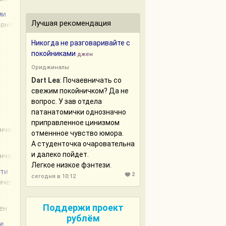
ми
Лучшая рекомендация
акончен
Никогда не разговаривайте с
н
покойниками
джен
Ориджиналы
н
Dart Lea
: Почаевничать со
свежим покойничком? Да не
вопрос. У зав отдела
н
патанатомички однозначно
приправленное цинизмом
ончен
отменнное чувство юмора.
А студенточка очаровательна
и далеко пойдет.
ончен
Легкое низкое фэнтези.
рти
2
сегодня в 10:12
ончен
Поддержи проект
чен
рублём
ие