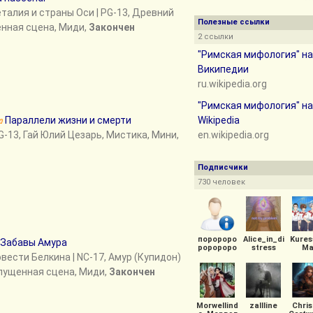
талия и страны Оси
| PG-13, Древний
Полезные ссылки
енная сцена, Миди,
Закончен
2 ссылки
"Римская мифология" на
Википедии
ru.wikipedia.org
"Римская мифология" на
Параллели жизни и смерти
Wikipedia
G-13, Гай Юлий Цезарь, Мистика, Мини,
en.wikipedia.org
Подписчики
730 человек
поророро
Alice_in_di
Kures
Забавы Амура
роророро
stress
Ma
овести Белкина
| NC-17, Амур (Купидон)
опущенная сцена, Миди,
Закончен
Morwellind
zallline
Chris