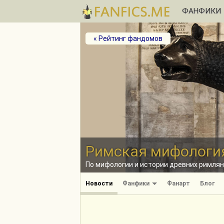
ФАНФИКИ
« Рейтинг фандомов
Римская мифология
По мифологии и истории древних римлян
Новости
Фанфики
Фанарт
Блог