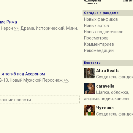
e_Морвэл
Cartw
линдэ
Сегодня в фандоме
Новых фанфиков
мие Рима
Новых артов
, Нерон
>>
, Драма, Исторический, Мини,
Новых подписчиков
Просмотров
Комментариев
Рекомендаций
Контакты
Altra Realta
 я погиб под Ахероном
Создатель фандо
PG-13, Новый Мужской Персонаж
>>
,
cаravella
Шапка, обложка,
энциклопедия, каноны
ранние новости ↓
Чуточка
Создатель фандо