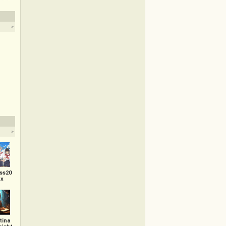
»
»
ss20
x
tina