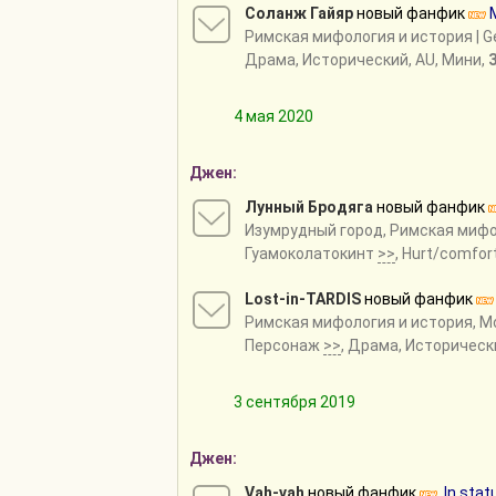
Соланж Гайяр
новый фанфик
Римская мифология и история
| G
Драма, Исторический, AU, Мини,
4 мая 2020
Джен:
Лунный Бродяга
новый фанфик
Изумрудный город
,
Римская мифо
Гуамоколатокинт
>>
, Hurt/comfor
Lost-in-TARDIS
новый фанфик
Римская мифология и история
,
Mo
Персонаж
>>
, Драма, Историческ
3 сентября 2019
Джен:
Vah-vah
новый фанфик
In stat