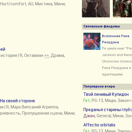
, Hurt/comfort, AU, Мистика, Мини,
Связанные фандомы
Вселенная Рика
Риордана
По циклу книг "Pe
фей
 история
| R, Октавиан
>>
, Драма,
Jackson and Kane
Chronicles Univers
Рика Риордана и 
адаптациям
Популярное вчера
Твой ленивый Купидон
Гет
, PG-13, Миди, Закон
На своей стороне
им
| R, Марк Випсаний Агриппа,
Преданья старины глуб
дневность, Пропущенная сцена, Мини,
Джен
, General, Мини, З
Affectio orbitalis
Гет
, PG-13, Мини, Закон