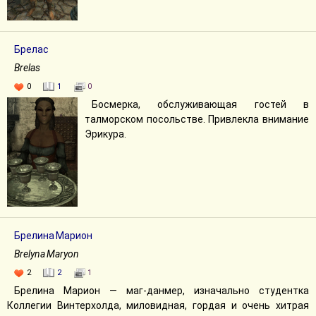
Брелас
Brelas
0
1
0
Босмерка, обслуживающая гостей в
талморском посольстве. Привлекла внимание
Эрикура.
Брелина Марион
Brelyna Maryon
2
2
1
Брелина Марион — маг-данмер, изначально студентка
Коллегии Винтерхолда, миловидная, гордая и очень хитрая