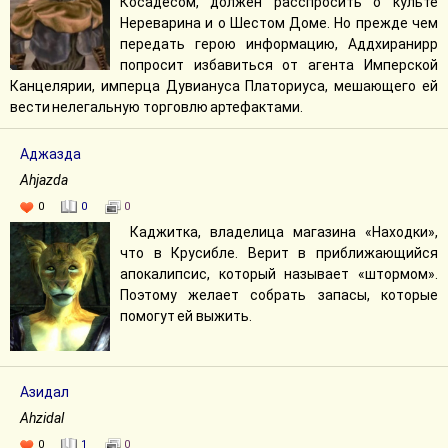
Косадесом, должен расспросить о культе
Нереварина и о Шестом Доме. Но прежде чем
передать герою информацию, Аддхиранирр
попросит избавиться от агента Имперской
Канцелярии, имперца Дувиануса Платориуса, мешающего ей
вести нелегальную торговлю артефактами.
Аджазда
Ahjazda
0
0
0
Каджитка, владелица магазина «Находки»,
что в Крусибле. Верит в приближающийся
апокалипсис, который называет «штормом».
Поэтому желает собрать запасы, которые
помогут ей выжить.
Азидал
Ahzidal
0
1
0