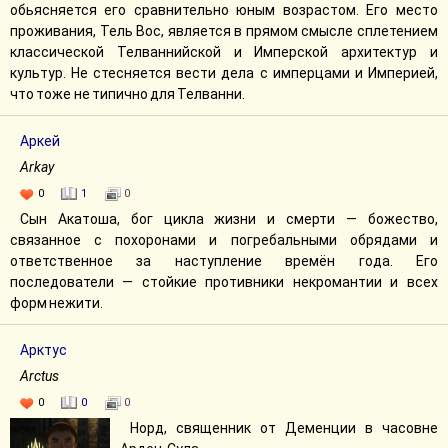
обьясняется его сравнительно юным возрастом. Его место
проживания, Тель Вос, является в прямом смысле сплетением
классической Телваннийской и Имперской архитектур и
культур. Не стесняется вести дела с имперцами и Империей,
что тоже не типично для Телванни.
Аркей
Arkay
0
1
0
Сын Акатоша, бог цикла жизни и смерти — божество,
связанное с похоронами и погребальными обрядами и
ответственное за наступление времён года. Его
последователи — стойкие противники некромантии и всех
форм нежити.
Арктус
Arctus
0
0
0
Норд, священник от Деменции в часовне