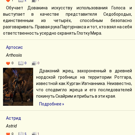
1
2
1
Обучает Довакина искусству использования Голоса и
выступает в качестве представителя Седобородых,
единственным из четырёх, способным безопасно
разговаривать. Правая рука Партурнакса и тот, кто взял на себя
ответственность усердно охранять Глотку Мира.
Артосис
Arthosiis
0
0
0
Драконий жрец, захороненный в древней
нордской гробнице на территории Ротгара,
известной как Курган Изгнанника. Неизвестно,
что сподвигло жреца и его последователей
покинуть Скайрим и прибыть в эти края.
Подробнее »
Астрид
Astrid
0
5
1