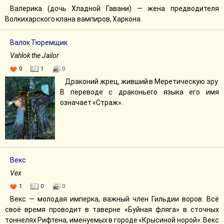
Валерика (дочь Хладной Гавани) — жена предводителя
Волкихарского клана вампиров, Харкона.
Валок Тюремщик
Vahlok the Jailor
0
1
0
Драконий жрец, живший в Меретическую эру.
В переводе с драконьего языка его имя
означает «Страж».
Векс
Vex
1
0
0
Векс — молодая имперка, важный член Гильдии воров. Всё
своё время проводит в таверне «Буйная фляга» в сточных
тоннелях Рифтена, именуемых в городе «Крысиной норой». Векс