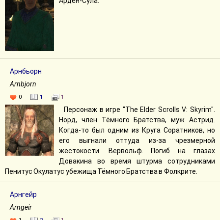
Арден-Сула.
Арнбьорн
Arnbjorn
0
1
1
Персонаж в игре "The Elder Scrolls V: Skyrim".
Норд, член Тёмного Братства, муж Астрид.
Когда-то был одним из Круга Соратников, но
его выгнали оттуда из-за чрезмерной
жестокости. Вервольф. Погиб на глазах
Довакина во время штурма сотрудниками
Пенитус Окулатус убежища Тёмного Братства в Фолкрите.
Арнгейр
Arngeir