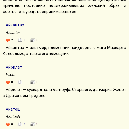
принцев, постоянно поддерживающих женский образ и
соответствующе воспринимающихся.
Айкантар
Aicantar
2
0
0
Айкантар — альтмер, племянник придворного мага Маркарта
Колсельмо, а также его помощник.
Айрилет
Irileth
0
1
0
Айрилет — хускарл ярла Балгруфа Старшего, данмерка. Живёт
в Драконьем Пределе.
Акатош
Akatosh
0
0
0