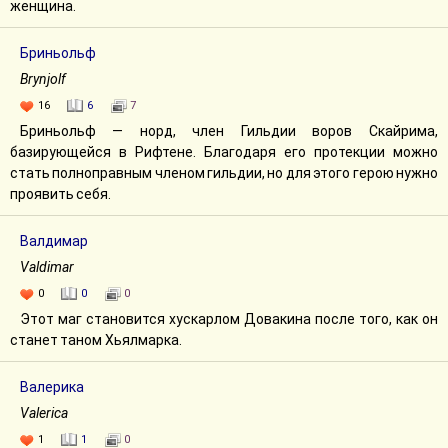
женщина.
Бриньольф
Brynjolf
16
6
7
Бриньольф — норд, член Гильдии воров Скайрима,
базирующейся в Рифтене. Благодаря его протекции можно
стать полноправным членом гильдии, но для этого герою нужно
проявить себя.
Валдимар
Valdimar
0
0
0
Этот маг становится хускарлом Довакина после того, как он
станет таном Хьялмарка.
Валерика
Valerica
1
1
0