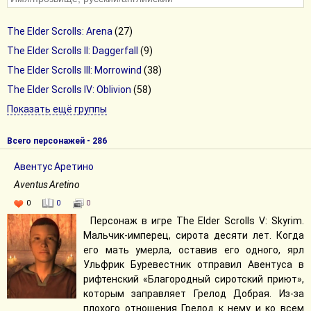
The Elder Scrolls: Arena
(27)
The Elder Scrolls II: Daggerfall
(9)
The Elder Scrolls III: Morrowind
(38)
The Elder Scrolls IV: Oblivion
(58)
Показать ещё группы
Всего персонажей - 286
Авентус Аретино
Aventus Aretino
0
0
0
Персонаж в игре The Elder Scrolls V: Skyrim.
Мальчик-имперец, сирота десяти лет. Когда
его мать умерла, оставив его одного, ярл
Ульфрик Буревестник отправил Авентуса в
рифтенский «Благородный сиротский приют»,
которым заправляет Грелод Добрая. Из-за
плохого отношения Грелод к нему и ко всем