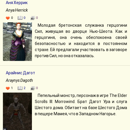
Аня Херрик
Anya Herrick
0
0
0
Молодая бретонская служанка герцогини
Сил, живущая во дворце Нью-Шеота. Как и
герцогиня, она очень обеспокоена своей
безопасностью и находится в постоянном
страхе. Ей предлагали участвовать в заговоре
против Сил, но она отказалась.
Арайнис Дагот
Araynys Dagoth
1
2
0
Пепельный монстр, персонаж в игре The Elder
Scrolls III: Morrowind. Брат Дагот Ура и слуга
Шестого дома. Обитает на базе Шестого Дома
в пещере Мамея, что в Западном Нагорье.