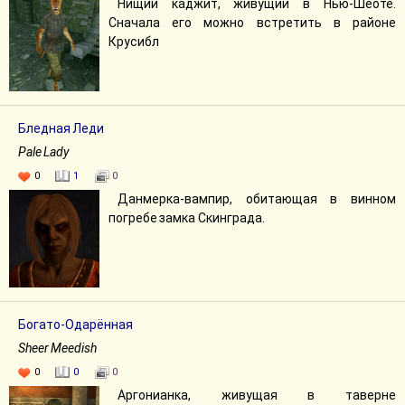
Нищий каджит, живущий в Нью-Шеоте.
Сначала его можно встретить в районе
Крусибл
Бледная Леди
Pale Lady
0
1
0
Данмерка-вампир, обитающая в винном
погребе замка Скинграда.
Богато-Одарённая
Sheer Meedish
0
0
0
Аргонианка, живущая в таверне