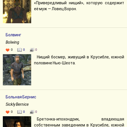
«Привередливый нищий», которую содержит
её муж — Ловец Ворон.
Болвинг
Bolwing
0
0
0
Нищий босмер, живущий в Крусибле, южной
половине Нью-Шеота.
Больная Бернис
Sickly Bernice
0
0
0
Бретонка-ипохондрик, владеющая
собственным заведением в Крусибле, южной