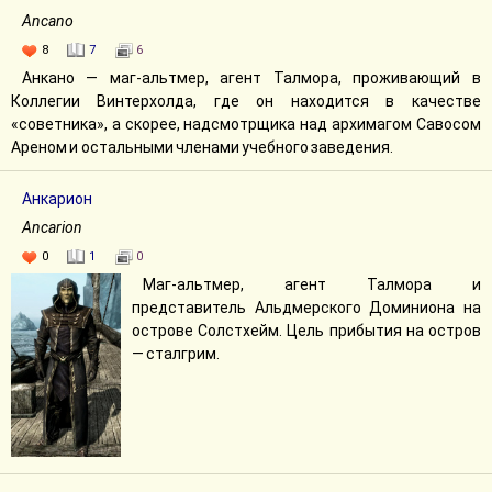
Ancano
8
7
6
Анкано — маг-альтмер, агент Талмора, проживающий в
Коллегии Винтерхолда, где он находится в качестве
«советника», а скорее, надсмотрщика над архимагом Савосом
Ареном и остальными членами учебного заведения.
Анкарион
Ancarion
0
1
0
Маг-альтмер, агент Талмора и
представитель Альдмерского Доминиона на
острове Солстхейм. Цель прибытия на остров
— сталгрим.