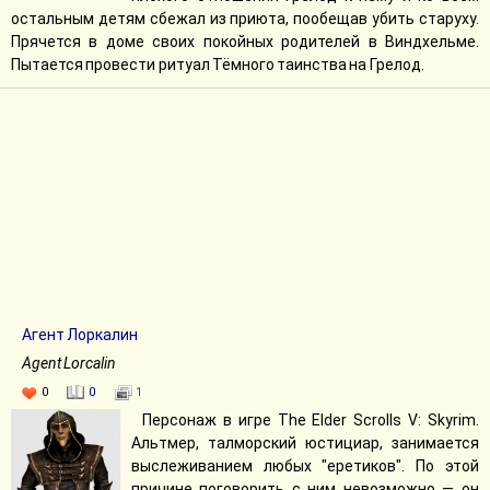
остальным детям сбежал из приюта, пообещав убить старуху.
Прячется в доме своих покойных родителей в Виндхельме.
Пытается провести ритуал Тёмного таинства на Грелод.
Агент Лоркалин
Agent Lorcalin
0
0
1
Персонаж в игре The Elder Scrolls V: Skyrim.
Альтмер, талморский юстициар, занимается
выслеживанием любых "еретиков". По этой
причине поговорить с ним невозможно — он