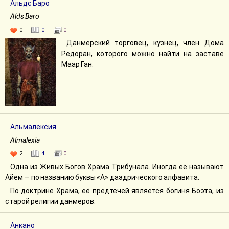
Альдс Баро
Alds Baro
0
0
0
Данмерский торговец, кузнец, член Дома
Редоран, которого можно найти на заставе
Маар Ган.
Альмалексия
Almalexia
2
4
0
Одна из Живых Богов Храма Трибунала. Иногда её называют
Айем — по названию буквы «A» даэдрического алфавита.
По доктрине Храма, её предтечей является богиня Боэта, из
старой религии данмеров.
Анкано