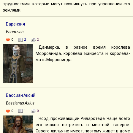
трудностями, которые могут возникнуть при управлении его
землями.
Барензия
Barenziah
0
2
2
Данмерка, в разное время королева
Морровинда, королева Вэйреста и королева-
мать Морровинда.
Бассиан Аксий
Bassianus Axius
0
1
0
Норд, проживающий Айварстеде. Чаще всего
его можно встретить в местной таверне.
Своего жилья не имеет, поэтому живёт в доме