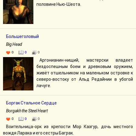
половине Нью-Шеота.
Большеголовый
Big Head
0
0
0
Аргонианин-нищий, мастерски владеет
бездоспешным боем и древковым оружием,
живёт отшельником на маленьком островке к
северо-востоку от Альд Редайнии в убогой
лачуге.
Боргак Стальное Сердце
Borgakh the Steel Heart
0
0
0
Воительница-орк из крепости Мор Казгур, дочь местного
вождя Ларака и его сестры Баграк.