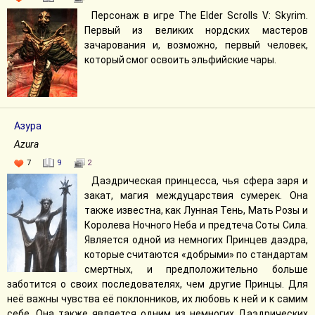
Персонаж в игре The Elder Scrolls V: Skyrim.
Первый из великих нордских мастеров
зачарования и, возможно, первый человек,
который смог освоить эльфийские чары.
Азура
Azura
7
9
2
Даэдрическая принцесса, чья сфера заря и
закат, магия междуцарствия сумерек. Она
также известна, как Лунная Тень, Мать Розы и
Королева Ночного Неба и предтеча Соты Сила.
Является одной из немногих Принцев даэдра,
которые считаются «добрыми» по стандартам
смертных, и предположительно больше
заботится о своих последователях, чем другие Принцы. Для
неё важны чувства её поклонников, их любовь к ней и к самим
себе. Она также является одним из немногих Даэдрических