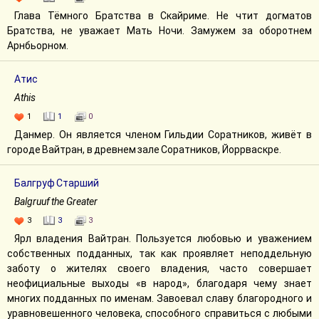
Глава Тёмного Братства в Скайриме. Не чтит догматов
Братства, не уважает Мать Ночи. Замужем за оборотнем
Арнбьорном.
Атис
Athis
1
1
0
Данмер. Он является членом Гильдии Соратников, живёт в
городе Вайтран, в древнем зале Соратников, Йоррваскре.
Балгруф Старший
Balgruuf the Greater
3
3
3
Ярл владения Вайтран. Пользуется любовью и уважением
собственных подданных, так как проявляет неподдельную
заботу о жителях своего владения, часто совершает
неофициальные выходы «в народ», благодаря чему знает
многих подданных по именам. Завоевал славу благородного и
уравновешенного человека, способного справиться с любыми