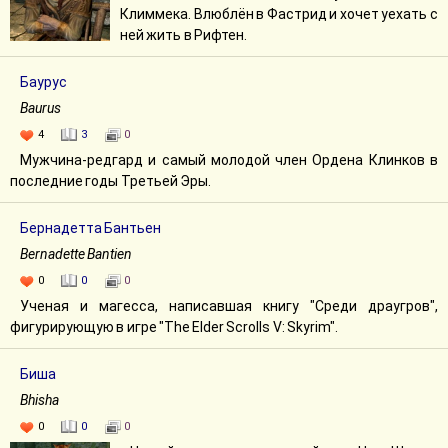
Климмека. Влюблён в Фастрид и хочет уехать с
ней жить в Рифтен.
Баурус
Baurus
4
3
0
Мужчина-редгард и самый молодой член Ордена Клинков в
последние годы Третьей Эры.
Бернадетта Бантьен
Bernadette Bantien
0
0
0
Ученая и магесса, написавшая книгу "Среди драугров",
фигурирующую в игре "The Elder Scrolls V: Skyrim".
Биша
Bhisha
0
0
0