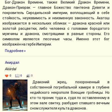
Бог-Дракон Времени, также Великий Дракон Времени,
Дракон-Призрак — главное Божество пантеона Девяти и
покровитель Сиродильской империи, воплощающий в себе
стойкость, неуязвимость и неизменную законность. Акатош
изображается в нескольких обликах — дракона красной или
золотой расцветки, либо человека с головами бородатого
мужчины и дракона, смотрящими в разные стороны. Его
символом являются песочные часы. Именно этот бог
изображён на гербе Империи.
Подробнее »
Акирдал
Akiirdal
0
0
0
Драконий жрец, похороненный в
собственной погребальной камере в глубине
недийского некрополя Воющие гробницы. Но
кто-то проник туда и, судя по оставленному в
этом зале свитку, разбудил спавшего вечным
сном служителя культа драконов.