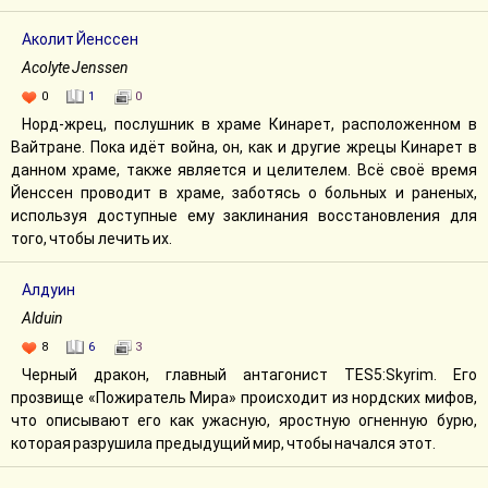
Аколит Йенссен
Acolyte Jenssen
0
1
0
Норд-жрец, послушник в храме Кинарет, расположенном в
Вайтране. Пока идёт война, он, как и другие жрецы Кинарет в
данном храме, также является и целителем. Всё своё время
Йенссен проводит в храме, заботясь о больных и раненых,
используя доступные ему заклинания восстановления для
того, чтобы лечить их.
Алдуин
Alduin
8
6
3
Черный дракон, главный антагонист TES5:Skyrim. Его
прозвище «Пожиратель Мира» происходит из нордских мифов,
что описывают его как ужасную, яростную огненную бурю,
которая разрушила предыдущий мир, чтобы начался этот.