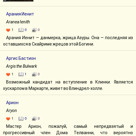
Арания Иенит
Aranea Ienith
1
0
0
Арания Иенит — данмерка, жрица Азуры. Она — последняя из
оставшихся в Скайриме жрецов этой Богини.
Аргис Бастион
Argis the Bulwark
1
1
0
Возможный кандидат на вступление в Клинки. Является
хускарлом в Маркарте, живет во Влиндрел-холле.
Арион
Aryon
1
0
0
Мастер Арион, пожалуй, самый непредвзятый и
прогрессивный член Дома Телванни, что вероятно