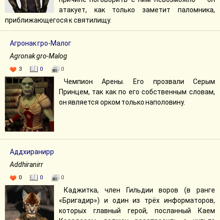
атакует, как только заметит паломника,
приближающегося к святилищу.
Агронак гро-Малог
Agronak gro-Malog
3
0
0
Чемпион Арены. Его прозвали Серым
Принцем, так как по его собственным словам,
он является орком только наполовину.
Аддхиранирр
Addhiranirr
0
0
0
Каджитка, член Гильдии воров (в ранге
«Бригадир») и один из трёх информаторов,
которых главный герой, посланный Каем