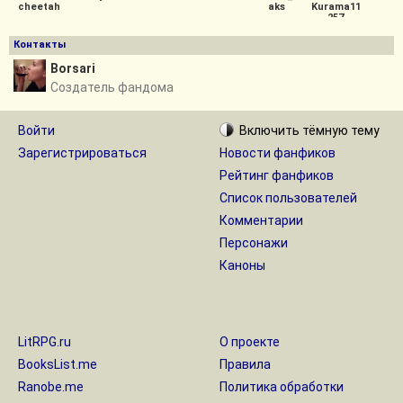
cheetah
aks
Kurama11
257
Контакты
Borsari
Создатель фандома
Войти
Включить
тёмную
тему
Зарегистрироваться
Новости фанфиков
Рейтинг фанфиков
Список пользователей
Комментарии
Персонажи
Каноны
LitRPG.ru
О проекте
BooksList.me
Правила
Ranobe.me
Политика обработки