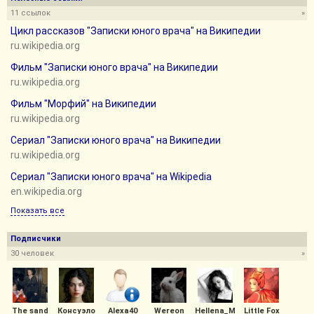
11 ссылок
»
Цикл рассказов "Записки юного врача" на Википедии
ru.wikipedia.org
Фильм "Записки юного врача" на Википедии
ru.wikipedia.org
Фильм "Морфий" на Википедии
ru.wikipedia.org
Сериал "Записки юного врача" на Википедии
ru.wikipedia.org
Сериал "Записки юного врача" на Wikipedia
en.wikipedia.org
Показать все
Подписчики
30 человек
»
The sand
Консуэло
Alexa40
Wereon
Hellena_M
Little Fox