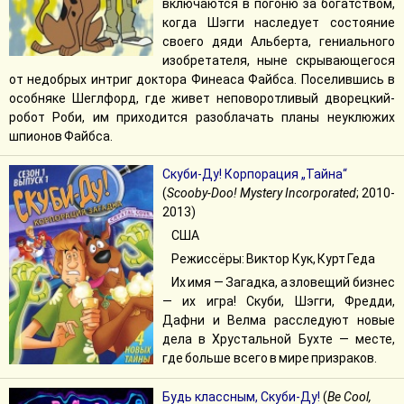
включаются в погоню за богатством,
когда Шэгги наследует состояние
своего дяди Альберта, гениального
изобретателя, ныне скрывающегося
от недобрых интриг доктора Финеаса Файбса. Поселившись в
особняке Шеглфорд, где живет неповоротливый дворецкий-
робот Роби, им приходится разоблачать планы неуклюжих
шпионов Файбса.
Скуби-Ду! Корпорация „Тайна“
(
Scooby-Doo! Mystery Incorporated
; 2010-
2013)
США
Режиссёры: Виктор Кук, Курт Геда
Их имя — Загадка, а зловещий бизнес
— их игра! Скуби, Шэгги, Фредди,
Дафни и Велма расследуют новые
дела в Хрустальной Бухте — месте,
где больше всего в мире призраков.
Будь классным, Скуби-Ду!
(
Be Cool,