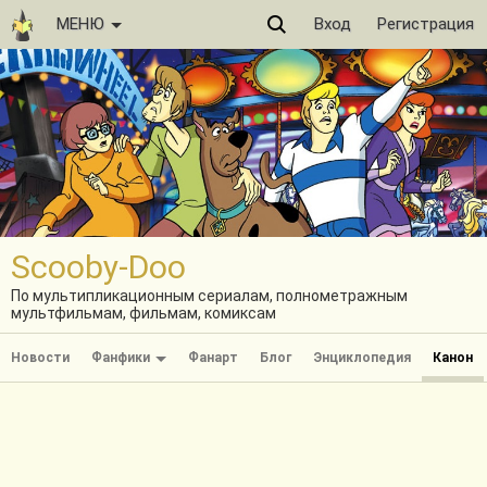
МЕНЮ
Вход
Регистрация
Scooby-Doo
По мультипликационным сериалам, полнометражным
мультфильмам, фильмам, комиксам
Новости
Фанфики
Фанарт
Блог
Энциклопедия
Канон