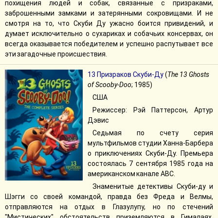
похищения людей и собак, связанные с призраками,
заброшенными замками и затерянными сокровищами. И не
смотря на то, что Скуби Ду ужасно боится привидений, и
думает исключительно о сухариках и собачьих консервах, он
всегда оказывается победителем и успешно распутывает все
эти загадочные происшествия.
13 Призраков Скуби-Ду
(
The 13 Ghosts
of Scooby-Doo
; 1985)
США
Режиссер: Рэй Паттерсон, Артур
Дэвис
Седьмая по счету серия
мультфильмов студии Ханна-Барбера
о приключениях Скуби-Ду. Премьера
состоялась 7 сентября 1985 года на
американском канале ABC.
Знаменитые детективы Скуби-ду и
Шэгги со своей командой, правда без Фреда и Велмы,
отправляются на отдых в Глазулупу, но по стечений
"Мистических" обстоятельств приземляются в Гималаях.