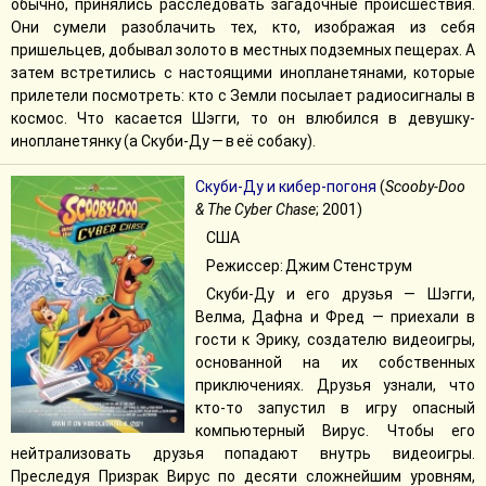
обычно, принялись расследовать загадочные происшествия.
Они сумели разоблачить тех, кто, изображая из себя
пришельцев, добывал золото в местных подземных пещерах. А
затем встретились с настоящими инопланетянами, которые
прилетели посмотреть: кто с Земли посылает радиосигналы в
космос. Что касается Шэгги, то он влюбился в девушку-
инопланетянку (а Скуби-Ду — в её собаку).
Скуби-Ду и кибер-погоня
(
Scooby-Doo
& The Cyber Chase
; 2001)
США
Режиссер: Джим Стенструм
Скуби-Ду и его друзья — Шэгги,
Велма, Дафна и Фред — приехали в
гости к Эрику, создателю видеоигры,
основанной на их собственных
приключениях. Друзья узнали, что
кто-то запустил в игру опасный
компьютерный Вирус. Чтобы его
нейтрализовать друзья попадают внутрь видеоигры.
Преследуя Призрак Вирус по десяти сложнейшим уровням,