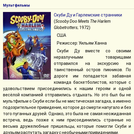
Мультфильмы
Скуби Ду и Гарлемские странники
(
Scooby Doo Meets The Harlem
Globetrotters
; 1972)
США
Режиссер: Уильям Ханна
Скуби Ду вместе со своими
неразлучными товарищами
отправился на экскурсию на
таинственный остров пикников. По
дороге им попадается забавная
команда баскетболистов, которые с
удовольствием присоединились к нашим героям и одной
весёлой компанией отправились отдыхать. Но это был бы не
мультфильм о Скуби если бы не мистическая загадка, а именно
подозрительное привидение, которое до смерти напугало и без
того пуганных друзей. Однако, это была не самая неожиданная
встреча, ведь позже к ним присоединились странные но
весьма дружелюбные пришельцы, которые помогли Скуби и
друзьям распутать загадку с необычными привидениями.