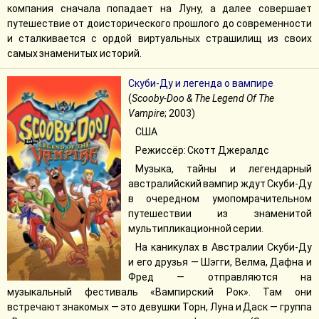
компания сначала попадает на Луну, а далее совершает
путешествие от доисторического прошлого до современности
и сталкивается с ордой виртуальных страшилищ из своих
самых знаменитых историй.
Скуби-Ду и легенда о вампире
(
Scooby-Doo & The Legend Of The
Vampire
; 2003)
США
Режиссёр: Скотт Джералдс
Музыка, тайны и легендарный
австралийский вампир ждут Скуби-Ду
в очередном умопомрачительном
путешествии из знаменитой
мультипликационной серии.
На каникулах в Австралии Скуби-Ду
и его друзья — Шэгги, Велма, Дафна и
Фред — отправляются на
музыкальный фестиваль «Вампирский Рок». Там они
встречают знакомых — это девушки Торн, Луна и Даск — группа