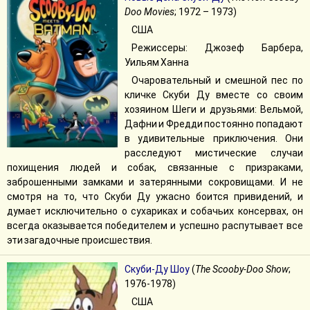
Doo Movies
; 1972 – 1973)
США
Режиссеры: Джозеф Барбера,
Уильям Ханна
Очаровательный и смешной пес по
кличке Скуби Ду вместе со своим
хозяином Шеги и друзьями: Вельмой,
Дафни и Фредди постоянно попадают
в удивительные приключения. Они
расследуют мистические случаи
похищения людей и собак, связанные с призраками,
заброшенными замками и затерянными сокровищами. И не
смотря на то, что Скуби Ду ужасно боится привидений, и
думает исключительно о сухариках и собачьих консервах, он
всегда оказывается победителем и успешно распутывает все
эти загадочные происшествия.
Скуби-Ду Шоу
(
The Scooby-Doo Show
;
1976-1978)
США