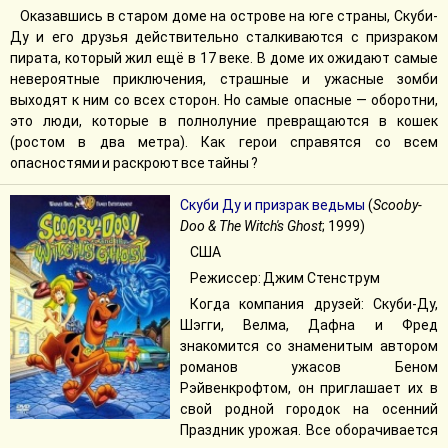
Оказавшись в старом доме на острове на юге страны, Скуби-
Ду и его друзья действительно сталкиваются с призраком
пирата, который жил ещё в 17 веке. В доме их ожидают самые
невероятные приключения, страшные и ужасные зомби
выходят к ним со всех сторон. Но самые опасные — оборотни,
это люди, которые в полнолуние превращаются в кошек
(ростом в два метра). Как герои справятся со всем
опасностями и раскроют все тайны ?
Скуби Ду и призрак ведьмы
(
Scooby-
Doo & The Witch's Ghost
; 1999)
США
Режиссер: Джим Стенструм
Когда компания друзей: Скуби-Ду,
Шэгги, Велма, Дафна и Фред
знакомится со знаменитым автором
романов ужасов Беном
Рэйвенкрофтом, он приглашает их в
свой родной городок на осенний
Праздник урожая. Все оборачивается