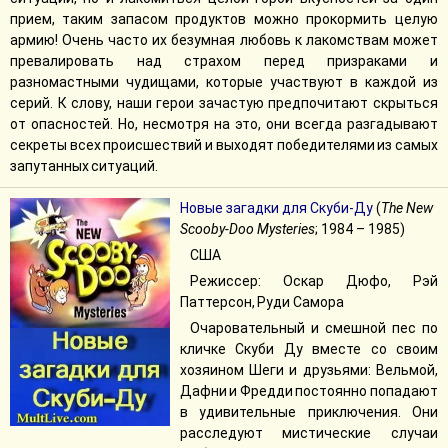
прием, таким запасом продуктов можно прокормить целую
армию! Очень часто их безумная любовь к лакомствам может
превалировать над страхом перед призраками и
разномастными чудищами, которые участвуют в каждой из
серий. К слову, наши герои зачастую предпочитают скрыться
от опасностей. Но, несмотря на это, они всегда разгадывают
секреты всех происшествий и выходят победителями из самых
запутанных ситуаций.
Новые загадки для Скуби-Ду
(
The New
Scooby-Doo Mysteries
; 1984 – 1985)
США
Режиссер: Оскар Дюфо, Рэй
Паттерсон, Руди Самора
Очаровательный и смешной пес по
кличке Скуби Ду вместе со своим
хозяином Шеги и друзьями: Вельмой,
Дафни и Фредди постоянно попадают
в удивительные приключения. Они
расследуют мистические случаи