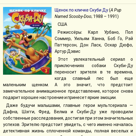
Щенок по кличке Скуби Ду
(
A Pup
Named Scooby-Doo
; 1988 – 1991)
США
Режиссёры: Карл Урбано, Пол
Соммер, Уильям Ханна, Боб Го, Рэй
Паттерсон, Дон Ласк, Оскар Дюфо,
Артур Дэвис
Этот увлекательный сериал о
приключениях собаки Скуби-Ду
переносит зрителя в те времена,
когда славный пес был еще
маленьким щенком. А это значит, что предстоит
замечательное анимационное представление, которое снова
подарит хорошее настроение и принесет яркие эмоции.
Даже будучи малышами, главные герои мультсериала —
Дафна, Шэгги, Фред, Велма и Скуби-Ду уже проводили
собственные расследования, достигая при этом значительных
успехов. Зрителю предстоит увидеть, с чего именно началась
детективная жизнь сплоченной команды, полная веселых и