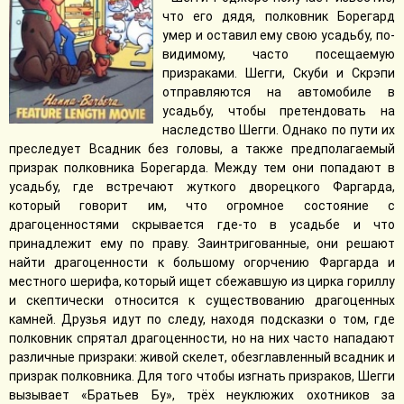
что его дядя, полковник Борегард
умер и оставил ему свою усадьбу, по-
видимому, часто посещаемую
призраками. Шегги, Скуби и Скрэпи
отправляются на автомобиле в
усадьбу, чтобы претендовать на
наследство Шегги. Однако по пути их
преследует Всадник без головы, а также предполагаемый
призрак полковника Борегарда. Между тем они попадают в
усадьбу, где встречают жуткого дворецкого Фаргарда,
который говорит им, что огромное состояние с
драгоценностями скрывается где-то в усадьбе и что
принадлежит ему по праву. Заинтригованные, они решают
найти драгоценности к большому огорчению Фаргарда и
местного шерифа, который ищет сбежавшую из цирка гориллу
и скептически относится к существованию драгоценных
камней. Друзья идут по следу, находя подсказки о том, где
полковник спрятал драгоценности, но на них часто нападают
различные призраки: живой скелет, обезглавленный всадник и
призрак полковника. Для того чтобы изгнать призраков, Шегги
вызывает «Братьев Бу», трёх неуклюжих охотников за