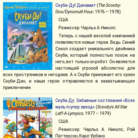
Скуби-Ду! Динамит
(
The Scooby-
Doo/Dynomutt Hour
; 1976 – 1978)
США
Режиссер: Чарльз А. Николс
Теперь с нашей веселой компанией
появляются новые герои. Ведь Синий
Сокол создает уникального двойника
Скуби, который полностью похож на
него, вот только он робот. Он является
настоящей угрозой абсолютно для
всех преступников и негодяев. А к Скуби приезжает его кузен
Скуби-Дан, и наши герои отправляются в захватывающее
приключение.
Скуби Ду: Забавные состязания «Всех
мультсупер звезд»
(
Scooby's All Star
Laff-A-Lympics
; 1977 – 1979)
США
Режиссер: Чарльз А. Николс, Рэй
Паттерсон, Карл Урбано