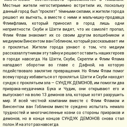
Местные жители негостиприимно встретили их, поскольку
данный город был "проклят" тёмными силами, и жители города
решают их выгнать, а вместе с ними и мальчишку-продавца
Флимфлама, который приносил в город лишь одни
неприятности. Скуби и Шэгги видят, что их самолёт пропал,
Флим Флам знакомит их со своим другом волшебником и
медиумом Винсентом ван Гоблином, который рассказывает им
о проклятье. Жители города узнают о том, что медиум
рассказал путникам эту тайну и решают оставить наших героев
в городе навсегда. На Шэгги, Скуби, Скреппи и Флим Флама
нападают оборотни во главе с Дафной, на которую
подействовало заклятие превращения. Но Флим Флам помог
всему городу избавиться от проклятья. Шэгги и Скуби находят
сундук с проклятьем зла — СУНДУК ДЕМОНОВ, им помогли два
призрака-неудачника Бука и Чудик, они открывают его и
выпускают на волю 13 демонов зла, которые хотят разрушить
мир. И всей честной компании вместе с Флим Фламом и
Винсентом ван Гоблином вместе суждено испытать немало
трудностей и многочисленные козни со стороны призраков и
демонов, но в конце концов СУНДУК ДЕМОНОВ снова стал
полон. И на этот раз навсегда.