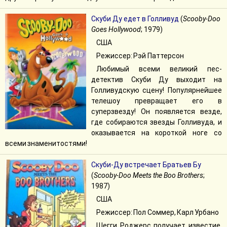
Скуби Ду едет в Голливуд
(
Scooby-Doo
Goes Hollywood
; 1979)
США
Режиссер: Рэй Паттерсон
Любимый всеми великий пес-
детектив Скуби Ду выходит на
Голливудскую сцену! Популярнейшее
телешоу превращает его в
суперзвезду! Он появляется везде,
где собираются звезды Голливуда, и
оказывается на короткой ноге со
всеми знаменитостями!
Скуби-Ду встречает Братьев Бу
(
Scooby-Doo Meets the Boo Brothers
;
1987)
США
Режиссер: Пол Соммер, Карл Урбано
Шегги Роджерс получает известие,