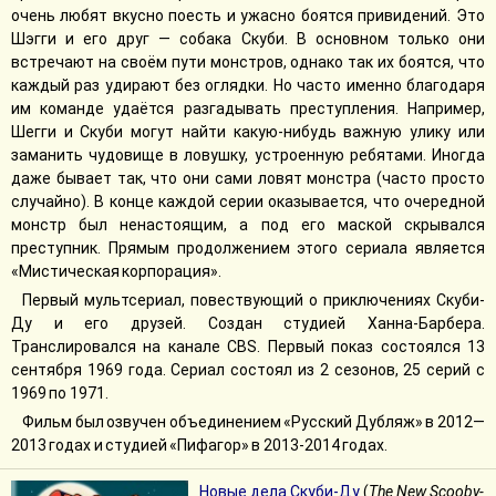
очень любят вкусно поесть и ужасно боятся привидений. Это
Шэгги и его друг — собака Скуби. В основном только они
встречают на своём пути монстров, однако так их боятся, что
каждый раз удирают без оглядки. Но часто именно благодаря
им команде удаётся разгадывать преступления. Например,
Шегги и Скуби могут найти какую-нибудь важную улику или
заманить чудовище в ловушку, устроенную ребятами. Иногда
даже бывает так, что они сами ловят монстра (часто просто
случайно). В конце каждой серии оказывается, что очередной
монстр был ненастоящим, а под его маской скрывался
преступник. Прямым продолжением этого сериала является
«Мистическая корпорация».
Первый мультсериал, повествующий о приключениях Скуби-
Ду и его друзей. Создан студией Ханна-Барбера.
Транслировался на канале CBS. Первый показ состоялся 13
сентября 1969 года. Сериал состоял из 2 сезонов, 25 серий с
1969 по 1971.
Фильм был озвучен объединением «Русский Дубляж» в 2012—
2013 годах и студией «Пифагор» в 2013-2014 годах.
Новые дела Скуби-Ду
(
The New Scooby-