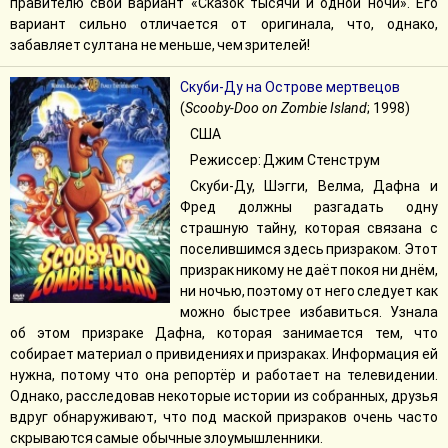
правителю свой вариант «Сказок тысячи и одной ночи». Его
вариант сильно отличается от оригинала, что, однако,
забавляет султана не меньше, чем зрителей!
Скуби-Ду на Острове мертвецов
(
Scooby-Doo on Zombie Island
; 1998)
США
Режиссер: Джим Стенструм
Скуби-Ду, Шэгги, Велма, Дафна и
Фред должны разгадать одну
страшную тайну, которая связана с
поселившимся здесь призраком. Этот
призрак никому не даёт покоя ни днём,
ни ночью, поэтому от него следует как
можно быстрее избавиться. Узнала
об этом призраке Дафна, которая занимается тем, что
собирает материал о привидениях и призраках. Информация ей
нужна, потому что она репортёр и работает на телевидении.
Однако, расследовав некоторые истории из собранных, друзья
вдруг обнаруживают, что под маской призраков очень часто
скрываются самые обычные злоумышленники.