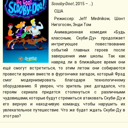
Scooby-Doo!
; 2015 – ...)
США
Режиссер: Jeff Mednikow, Шонт
Нигогосян, Энди Том
Анимационная комедия «Будь
классным, Скуби-Ду» продолжает
интригующее повествование
событий главных героев после
завершения ими школы. Так как
навряд ли в ближайшее время они
ещё смогут встретиться, то этим летом они собираются
провести время вместе в фургончике загадок, который Фрэд
смог модернизировать благодаря технологичному
оборудованию. Я уверен, что зритель уже догадался, что
героям сериала придется столкнуться с различными
чудовищами, которые будут стремиться атаковать Скуби-Ду и
его верную и находчивую команду, чтобы нарушить их
увлекательное путешествие. Что же будет ждать Скуби-Ду в
этот раз?