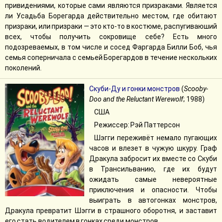
привидениями, которые сами являются призраками. Является
ли Усадьба Борегарда действительно местом, где обитают
призраки, или призраки — это кто-то в костюме, распугиваюший
всех, чтобы получить сокровище себе? Есть много
подозреваемых, в том числе и сосед Фаргарда Билли Боб, чья
семья соперничала с семьей Борегардов в течение нескольких
поколений.
Скуби-Ду и гонки монстров
(
Scooby-
Doo and the Reluctant Werewolf
; 1988)
США
Режиссер: Рэй Паттерсон
Шэгги переживёт немало пугающих
часов и влезет в чужую шкуру. Граф
Дракула забросит их вместе со Скуби
в Трансильванию, где их будут
ожидать самые невероятные
приключения и опасности. Чтобы
выиграть в автогонках монстров,
Дракула превратит Шэгги в страшного оборотня, и заставит
его стать водителем в гонках среди монстров.