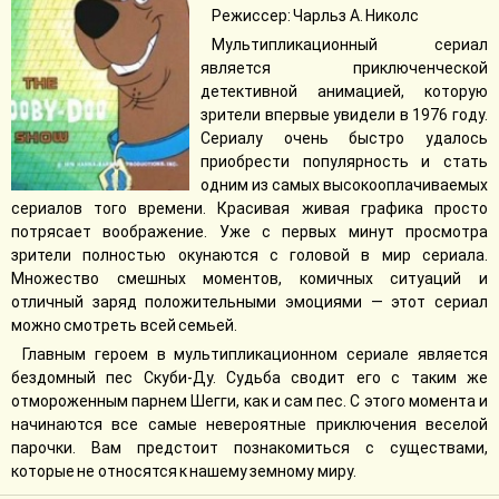
Режиссер: Чарльз А. Николс
Мультипликационный сериал
является приключенческой
детективной анимацией, которую
зрители впервые увидели в 1976 году.
Сериалу очень быстро удалось
приобрести популярность и стать
одним из самых высокооплачиваемых
сериалов того времени. Красивая живая графика просто
потрясает воображение. Уже с первых минут просмотра
зрители полностью окунаются с головой в мир сериала.
Множество смешных моментов, комичных ситуаций и
отличный заряд положительными эмоциями — этот сериал
можно смотреть всей семьей.
Главным героем в мультипликационном сериале является
бездомный пес Скуби-Ду. Судьба сводит его с таким же
отмороженным парнем Шегги, как и сам пес. С этого момента и
начинаются все самые невероятные приключения веселой
парочки. Вам предстоит познакомиться с существами,
которые не относятся к нашему земному миру.