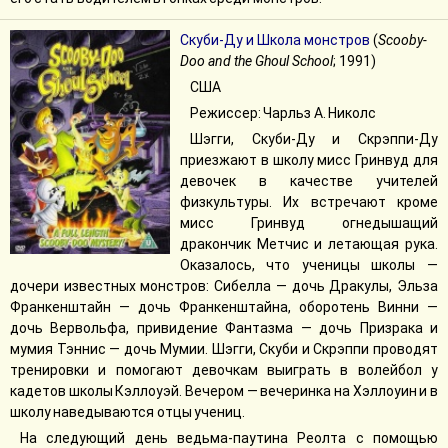
Скуби-Ду и Школа монстров
(
Scooby-
Doo and the Ghoul School
; 1991)
США
Режиссер: Чарльз А. Николс
Шэгги, Скуби-Ду и Скрэппи-Ду
приезжают в школу мисс Гринвуд для
девочек в качестве учителей
физкультуры. Их встречают кроме
мисс Гринвуд огнедышащий
дракончик Метчис и летающая рука.
Оказалось, что ученицы школы —
дочери известных монстров: Сибелла — дочь Дракулы, Эльза
Франкенштайн — дочь Франкенштайна, оборотень Винни —
дочь Вервольфа, привидение Фантазма — дочь Призрака и
мумия Тэннис — дочь Мумии. Шэгги, Скуби и Скрэппи проводят
тренировки и помогают девочкам выиграть в волейбол у
кадетов школы Кэллоуэй. Вечером — вечеринка на Хэллоуин и в
школу наведываются отцы учениц.
На следующий день ведьма-паутина Реолта с помощью