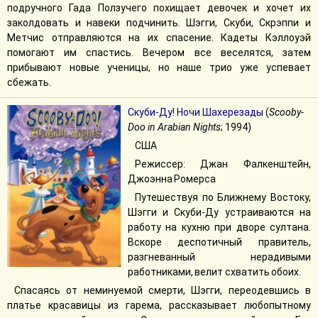
подручного Гада Ползучего похищает девочек и хочет их
заколдовать и навеки подчинить. Шэгги, Скуби, Скрэппи и
Метчис отправляются на их спасение. Кадеты Кэллоуэй
помогают им спастись. Вечером все веселятся, затем
прибывают новые ученицы, но наше трио уже успевает
сбежать.
Скуби-Ду! Ночи Шахерезады
(
Scooby-
Doo in Arabian Nights
; 1994)
США
Режиссер: Джан Фалкенштейн,
Джоэнна Ромерса
Путешествуя по Ближнему Востоку,
Шэгги и Скуби-Ду устраиваются на
работу на кухню при дворе султана.
Вскоре деспотичный правитель,
разгневанный нерадивыми
работниками, велит схватить обоих.
Спасаясь от неминуемой смерти, Шэгги, переодевшись в
платье красавицы из гарема, рассказывает любопытному