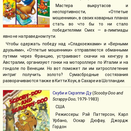
Мастера выкрутасов и
неспортивности, «Отпетые
мошенники», в своих коварных планах
стать во что бы то ни стало
победителями Смех — а-лимпиады
явно не на праведном пути.
Чтобы одержать победу над «Сладкоежками» и «Верными
друзьями», «Отпетые мошенники» отправляются обманными
путями через Францию, устраивают скачки на кенгуру в
Австралии, организуют гонки на мотороллере по Италии и на
гондоле по Венеции. Но вот поможет ли им хитросплетение
интриг получить золото? Сумасбродные состязания
разворачиваются также в Китти Хоук, в Сахаре и в Шотландии.
Скуби и Скрэппи-Ду
(
Scooby-Doo and
Scrappy-Doo
; 1979-1983)
США
Режиссеры: Рэй Паттерсон, Карл
Урбано, Оскар Дюфау, Джордж
Гордон