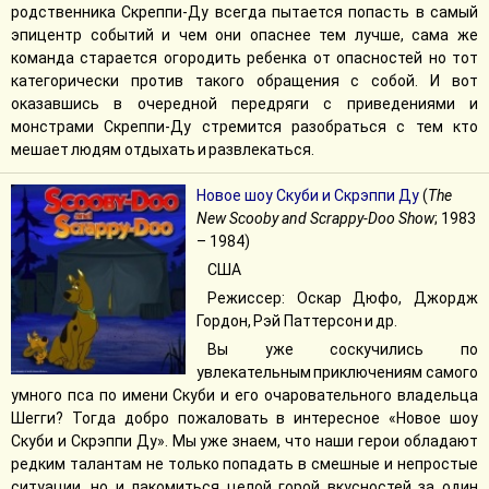
родственника Скреппи-Ду всегда пытается попасть в самый
эпицентр событий и чем они опаснее тем лучше, сама же
команда старается огородить ребенка от опасностей но тот
категорически против такого обращения с собой. И вот
оказавшись в очередной передряги с приведениями и
монстрами Скреппи-Ду стремится разобраться с тем кто
мешает людям отдыхать и развлекаться.
Новое шоу Скуби и Скрэппи Ду
(
The
New Scooby and Scrappy-Doo Show
; 1983
– 1984)
США
Режиссер: Оскар Дюфо, Джордж
Гордон, Рэй Паттерсон и др.
Вы уже соскучились по
увлекательным приключениям самого
умного пса по имени Скуби и его очаровательного владельца
Шегги? Тогда добро пожаловать в интересное «Новое шоу
Скуби и Скрэппи Ду». Мы уже знаем, что наши герои обладают
редким талантам не только попадать в смешные и непростые
ситуации, но и лакомиться целой горой вкусностей за один