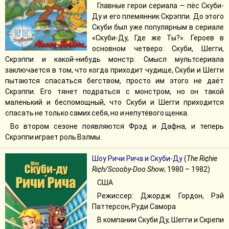
Главные герои сериала — пёс Скуби-
Ду и его племянник Скрэппи. До этого
Скуби был уже популярным в сериале
«Скуби-Ду, Где же Ты?». Героев в
основном четверо: Скуби, Шегги,
Скрэппи и какой-нибудь монстр. Смысл мультсериала
заключается в том, что когда приходит чудище, Скуби и Шегги
пытаются спасаться бегством, просто им этого не даёт
Скрэппи. Его тянет подраться с монстром, но он такой
маленький и беспомощный, что Скуби и Шегги приходится
спасать не только самих себя, но и непутёвого щенка.
Во втором сезоне появляются Фрэд и Дафна, и теперь
Скрэппи играет роль Вэлмы.
Шоу Ричи Рича и Скуби-Ду
(
The Ri¢hie
Ri¢h/Scooby-Doo Show
; 1980 – 1982)
США
Режиссер: Джордж Гордон, Рэй
Паттерсон, Руди Самора
В компании Скуби Ду, Шегги и Скрепи