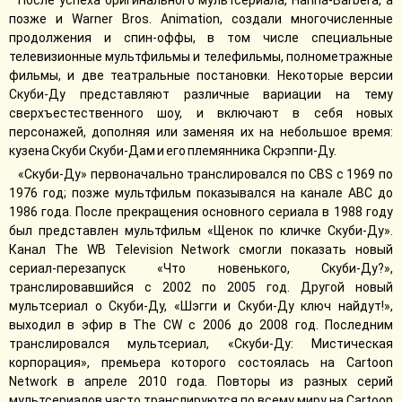
После успеха оригинального мультсериала, Hanna-Barbera, а
позже и Warner Bros. Animation, создали многочисленные
продолжения и спин-оффы, в том числе специальные
телевизионные мультфильмы и телефильмы, полнометражные
фильмы, и две театральные постановки. Некоторые версии
Скуби-Ду представляют различные вариации на тему
сверхъестественного шоу, и включают в себя новых
персонажей, дополняя или заменяя их на небольшое время:
кузена Скуби Скуби-Дам и его племянника Скрэппи-Ду.
«Скуби-Ду» первоначально транслировался по CBS с 1969 по
1976 год; позже мультфильм показывался на канале ABC до
1986 года. После прекращения основного сериала в 1988 году
был представлен мультфильм «Щенок по кличке Скуби-Ду».
Канал The WB Television Network смогли показать новый
сериал-перезапуск «Что новенького, Скуби-Ду?»,
транслировавшийся с 2002 по 2005 год. Другой новый
мультсериал о Скуби-Ду, «Шэгги и Скуби-Ду ключ найдут!»,
выходил в эфир в The CW с 2006 до 2008 год. Последним
транслировался мультсериал, «Скуби-Ду: Мистическая
корпорация», премьера которого состоялась на Cartoon
Network в апреле 2010 года. Повторы из разных серий
мультсериалов часто транслируются по всему миру на Cartoon