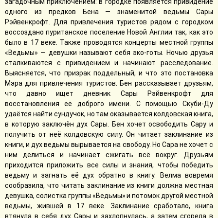
загадочным приключением: в городке появляется привидение
одного из предков Бена — знаменитой ведьмы Сары
Рэйвенкрофт. Для привлечения туристов рядом с городком
воссоздано пуританское поселение Новой Англии так, как это
было в 17 веке. Также проводятся концерты местной группы
«Ведьмы» — девушки называют себя эко-готы. Ночью друзья
сталкиваются с привидением и начинают расследование.
Выясняется, что призрак поддельный, и что это постановка
Мэра для привлечения туристов. Бен рассказывает друзьям,
что давно ищет дневник Сары Рэйвенкрофт для
восстановления её доброго имени. С помощью Скуби-Ду
удаётся найти сундучок, но там оказывается колдовская книга,
в которую заключён дух Сары. Бен хочет освободить Сару и
получить от неё колдовскую силу. Он читает заклинание из
книги, и дух ведьмы вырывается на свободу. Но Сара не хочет с
ним делиться и начинает сжигать всё вокруг. Друзьям
приходится приложить все силы и знания, чтобы победить
ведьму и загнать её дух обратно в книгу. Велма вовремя
сообразила, что читать заклинание из книги должна местная
девушка, солистка группы «Ведьмы» и потомок другой местной
ведьмы, жившей в 17 веке. Заклинание сработало, книга
втянула в себя дух Сары и захлопнулась, а затем сгорела в