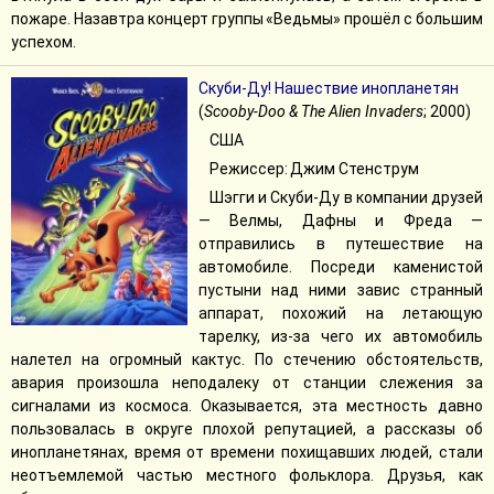
пожаре. Назавтра концерт группы «Ведьмы» прошёл с большим
успехом.
Скуби-Ду! Нашествие инопланетян
(
Scooby-Doo & The Alien Invaders
; 2000)
США
Режиссер: Джим Стенструм
Шэгги и Скуби-Ду в компании друзей
— Велмы, Дафны и Фреда —
отправились в путешествие на
автомобиле. Посреди каменистой
пустыни над ними завис странный
аппарат, похожий на летающую
тарелку, из-за чего их автомобиль
налетел на огромный кактус. По стечению обстоятельств,
авария произошла неподалеку от станции слежения за
сигналами из космоса. Оказывается, эта местность давно
пользовалась в округе плохой репутацией, а рассказы об
инопланетянах, время от времени похищавших людей, стали
неотъемлемой частью местного фольклора. Друзья, как