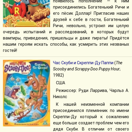
появилось пополнение — к ним
присоединились Богатенький Ричи и
его пёсик Доллар! Пригласив наших
друзей к себе в гости, Богатенький
Ричи, невольно, устроил им целую
очередь испытаний и расследований, в которых будут
вампиры, приведения, пришельцы и даже пираты! Придётся
нашим героям искать способы, как усмирить этих незваных
гостей!
Час Скуби и Скреппи-Ду Паппи
(
The
Scooby and Scrappy-Doo Puppy Hour
;
1982)
США
Режиссер: Руди Ларрива, Чарльз А.
Николс
К нашей неизменной компании
присоединился племянник по имени
Скреппи-Ду который к сожалению
еще больше создает проблем чем его
дядя Скуби. В отличии от своего