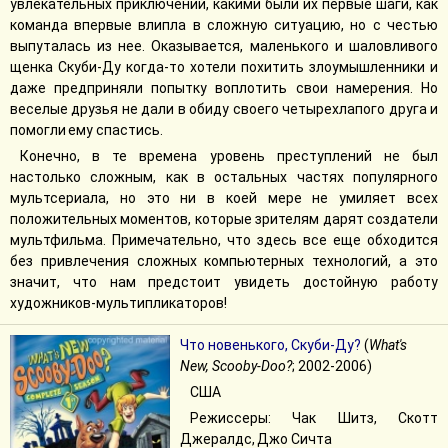
увлекательных приключений, какими были их первые шаги, как
команда впервые влипла в сложную ситуацию, но с честью
выпуталась из нее. Оказывается, маленького и шаловливого
щенка Скуби-Ду когда-то хотели похитить злоумышленники и
даже предприняли попытку воплотить свои намерения. Но
веселые друзья не дали в обиду своего четырехлапого друга и
помогли ему спастись.
Конечно, в те времена уровень преступлений не был
настолько сложным, как в остальных частях популярного
мультсериала, но это ни в коей мере не умиляет всех
положительных моментов, которые зрителям дарят создатели
мультфильма. Примечательно, что здесь все еще обходится
без привлечения сложных компьютерных технологий, а это
значит, что нам предстоит увидеть достойную работу
художников-мультипликаторов!
Что новенького, Скуби-Ду?
(
What's
New, Scooby-Doo?
; 2002-2006)
США
Режиссеры: Чак Шитз, Скотт
Джералдс, Джо Сичта