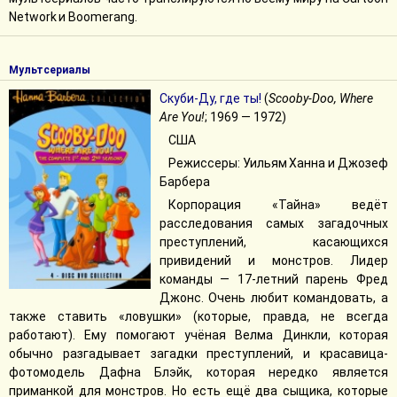
Network и Boomerang.
Мультсериалы
Скуби-Ду, где ты!
(
Scooby-Doo, Where
Are You!
; 1969 — 1972)
США
Режиссеры: Уильям Ханна и Джозеф
Барбера
Корпорация «Тайна» ведёт
расследования самых загадочных
преступлений, касающихся
привидений и монстров. Лидер
команды — 17-летний парень Фред
Джонс. Очень любит командовать, а
также ставить «ловушки» (которые, правда, не всегда
работают). Ему помогают учёная Велма Динкли, которая
обычно разгадывает загадки преступлений, и красавица-
фотомодель Дафна Блэйк, которая нередко является
приманкой для монстров. Но есть ещё два сыщика, которые