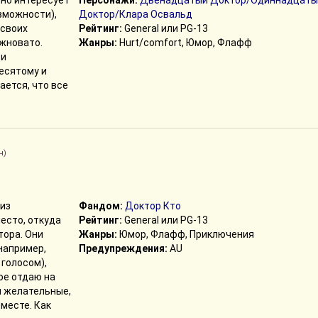
нно интересует
Персонажи:
Двенадцатый Доктор/Одиннадцаты
зможности),
Доктор/Клара Освальд
 своих
Рейтинг:
General или PG-13
ожновато.
Жанры:
Hurt/comfort, Юмор, Флафф
 и
есятому и
ается, что все
н)
 из
Фандом:
Доктор Кто
есто, откуда
Рейтинг:
General или PG-13
тора. Они
Жанры:
Юмор, Флафф, Приключения
например,
Предупреждения:
AU
голосом),
ое отдаю на
ы желательные,
вместе. Как