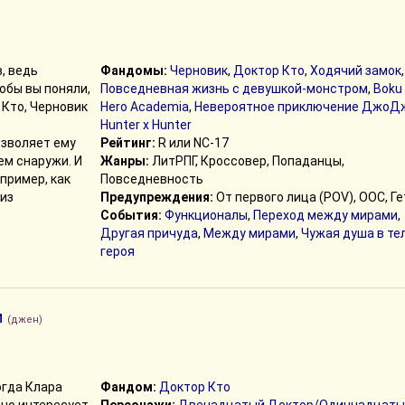
, ведь
Фандомы:
Черновик
,
Доктор Кто
,
Ходячий замок
,
тобы вы поняли,
Повседневная жизнь с девушкой-монстром
,
Boku
р Кто, Черновик
Hero Academia
,
Невероятное приключение ДжоД
Hunter x Hunter
озволяет ему
Рейтинг:
R или NC-17
ем снаружи. И
Жанры:
ЛитРПГ, Кроссовер, Попаданцы,
пример, как
Повседневность
 из
Предупреждения:
От первого лица (POV), ООС, Ге
События:
Функционалы
,
Переход между мирами
,
Другая причуда
,
Между мирами
,
Чужая душа в те
героя
м
(джен)
огда Клара
Фандом:
Доктор Кто