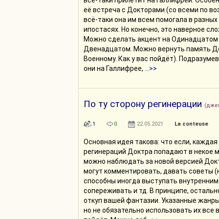
всё-таки прилетит на Галлифрей. Особе
её встреча с Докторами (со всеми по во
всё-таки она им всем помогала в разных
ипостасях. Но конечно, это наверное сл
Можно сделать акцент на Одинадцатом
Двенадцатом. Можно вернуть память Д
Военному. Как у вас пойдёт). Подразумев
они на Галлифрее, ...
>>
По ту сторону регинерации
(дже
1
0
22.05.2021
La conteuse
Основная идея такова: что если, каждая
регинераций Доктра попадают в некое м
можно наблюдать за новой версией Док
могут комментировать, давать советы (
способны иногда выступать внутренним 
сопереживать и тд. В принципе, остальн
откуп вашей фантазии. Указанные жанр
но не обязательно использовать их все 