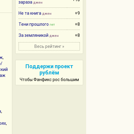
зараза
джен
Не та книга
+9
джен
Тени прошлого
+8
гет
За земляникой
+8
джен
Весь рейтинг »
аж
,
/
Поддержи проект
ский
рублём
наж
Чтобы Фанфикс рос большим
в
,
оях
,