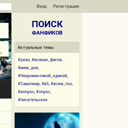
Вход
Регистрация
ПОИСК
ФАНФИКОВ
Актуальные темы
а
#реал
,
#всякая_фигня
,
#мем_дня
,
#Некромантикой_единой
,
#Самопиар
,
#в5
,
#всем_пох
,
#вопрос
,
#опрос
,
#писательское