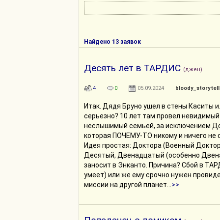
Найдено 13 заявок
Десять лет в ТАРДИС
(джен)
4
0
05.09.2024
bloody_storytell
Итак. Дядя Бруно ушел в стены Каситы и..
серьезно? 10 лет там провел невидимый
неслышимый семьей, за исключением Д
которая ПОЧЕМУ-ТО никому и ничего не 
Идея простая: Доктора (Военный Доктор
Десятый, Двенадцатый (особенно Двен
заносит в Энканто. Причина? Сбой в ТАР
умеет) или же ему срочно нужен провид
миссии на другой планет...
>>