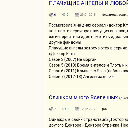
ПЛАЧУЩИЕ АНГЕЛЫ И ЛЮБО
6
0
29.01.2018
Анонимная заявк
Посмотрела я на днях сериал «доктор Кто
частности серии про плачущих ангелов, 
же интерестная идея пометить идеальн
другие фандомы
Плачущие ангелы встречаются в сериях
«Доктор Кто»
Сезон 3 (2007) Не моргай
Сезон 5 (2010) Время ангелов и Плоть и 
Сезон 6 (2011) Комплекс Бога (небольшо
Сезон 7 (2012-13) Ангелы захв...
>>
Слишком много Вселенных
(дже
7
0
12.12.2017
jab
Однажды в своих странствиях Доктор в
другого Доктора - Доктора Стрэнжа. Не