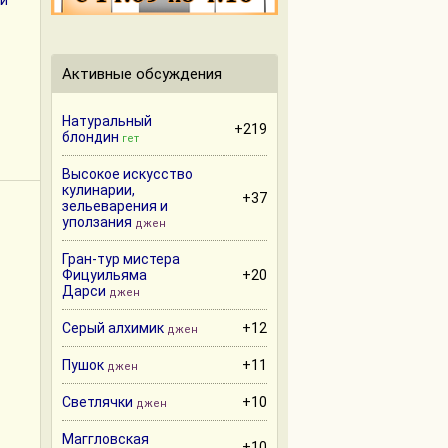
й
Активные обсуждения
Натуральный
+219
блондин
гет
Высокое искусство
кулинарии,
+37
зельеварения и
уползания
джен
Гран-тур мистера
Фицуильяма
+20
Дарси
джен
Серый алхимик
+12
джен
Пушок
+11
джен
Светлячки
+10
джен
Маггловская
+10