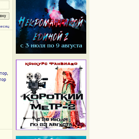
месяц
тор
,
тор