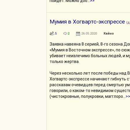
пойдёт. Можно доб...
>>
Мумия в Хогвартс-экспрессе
(д
5
2
26.05.2020
Кайно
Заявка навеяна 8 серией, 8-го сезона Д
«Мумия в Восточном экспрессе», по сю
убивает неизлечимо больных людей, и 
только жертва.
Через несколько лет после победы над 
Хогвартс-экспрессе начинают гибнуть с
рассказам очевидцев перед смертью у
говорили, о каком-то невидимом сущест
(чистокровные, полукровки, магглоро...
>