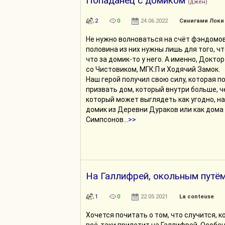
Попаданец с домиком
(джен)
2
0
24.06.2022
Синигами Локи
Не нужно волноваться на счёт фэндомов
половина из них нужны лишь для того, ч
что за домик-то у него. А именно, Докто
со Чистовиком, МГК:П и Ходячий Замок.
Наш герой получил свою силу, которая п
призвать дом, который внутри больше, ч
который может выглядеть как угодно, на
домик из Деревни Дураков или как дома
Симпсонов...
>>
На Галлифрей, окольным путё
1
0
22.05.2021
La conteuse
Хочется почитать о том, что случится, к