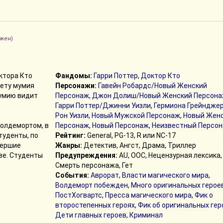
жен)
октора Кто
Фандомы:
Гарри Поттер
,
Доктор Кто
жету мумия
Персонажи:
Гавейн Робардс/Новый Женский
мумию видит
Персонаж
,
Джон Долиш/Новый Женский Персон
Гарри Поттер/Джинни Уизли
,
Гермиона Грейнджер
Рон Уизли
,
Новый Мужской Персонаж
,
Новый Жен
Волдемортом, в
Персонаж
,
Новый Персонаж
,
Неизвестный Персо
туденты, по
Рейтинг:
General, PG-13, R или NC-17
мершие
Жанры:
Детектив, Ангст, Драма, Триллер
ве. Студенты
Предупреждения:
AU, ООС, Нецензурная лексика,
>
Смерть персонажа, Гет
События:
Аврорат
,
Власти магического мира
,
Волдеморт побежден
,
Много оригинальных герое
ПостХогвартс
,
Пресса магического мира
,
Фик о
второстепенных героях
,
Фик об оригинальных гер
Дети главных героев
,
Криминал