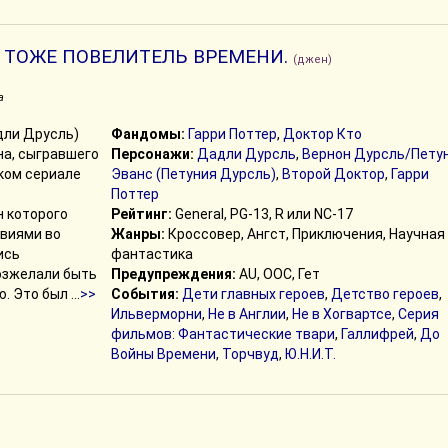
 ТОЖЕ ПОВЕЛИТЕЛЬ ВРЕМЕНИ.
(джен)
а
дли Друсль)
Фандомы:
Гарри Поттер
,
Доктор Кто
на, сыгравшего
Персонажи:
Дадли Дурсль
,
Вернон Дурсль/Пету
ком сериале
Эванс (Петуния Дурсль)
,
Второй Доктор
,
Гарри
Поттер
н которого
Рейтинг:
General, PG-13, R или NC-17
виями во
Жанры:
Кроссовер, Ангст, Приключения, Научная
ись
фантастика
озжелали быть
Предупреждения:
AU, ООС, Гет
Это был ...
>>
События:
Дети главных героев
,
Детство героев
,
Ильверморни
,
Не в Англии
,
Не в Хогвартсе
,
Серия
фильмов: Фантастические твари
,
Галлифрей
,
До
Войны Времени
,
Торчвуд
,
Ю.Н.И.Т.