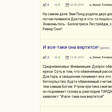
4
0
02.08.2018
o_Ossus Totalus
На самом деле Эми Понд родила двух де
потом появился Доктор и что-то пошло н
Знакомьтесь - Беллатриса Лестрейдж, 
Ривер Сонг!
И все-таки она вертится!
(джен)
3
0
14.05.2018
o_Ossus Totalus
Средневековье. Инквизиция. Допрос обв
ереси. Суть в том, что обвиняемый расс
Доктора, а священник понимает все это 
богохульство, будто обвиняемый считае
тем самым Богом. Утром еретика сжигают
он поднимает голову и, разглядев ТАРД
заявляет: "И все-таки она вертится!"