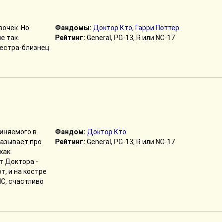
вочек. Но
Фандомы:
Доктор Кто
,
Гарри Поттер
е так.
Рейтинг:
General, PG-13, R или NC-17
сестра-близнец
иняемого в
Фандом:
Доктор Кто
казывает про
Рейтинг:
General, PG-13, R или NC-17
как
т Доктора -
, и на костре
ИС, счастливо