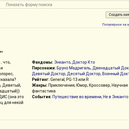
Показать форму поиска
Популярное за 
er
. что,
Фандомы:
Энканто
,
Доктор Кто
 и
Персонажи:
Бруно Мадригаль
,
Двенадцатый Док
олорес,
Девятый Доктор
,
Десятый Доктор
,
Военный Док
сказала?
Рейтинг:
General, PG-13 или R
, Девятый,
Жанры:
Приключения, Юмор, Кроссовер, Научная
адцатый))
фантастика
ДИС (она это
События:
Путешествие во времени
,
Не в Энканто
ец для некой