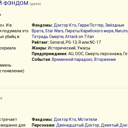
Й ФЭНДОМ
(джен)
а
». И в
Фандомы:
Доктор Кто
,
Гарри Поттер
,
Звёздные
и подумала это
Врата
,
Star Wars
,
Пираты Карибского моря
,
Naruto
ых убийц в
Тетрадь Смерти
,
Attack on Titan
Рейтинг:
General, PG-13, R или NC-17
 сериала
Жанры:
Исторический, Ужасы
Предупреждения:
AU, ООС, Смерть персонажа, Ге
События:
Временной парадокс
,
Вторжение
камень
е появление)
н)
стречает
Фандомы:
Доктор Кто
,
Мстители
ожиданно для
Персонажи:
Двенадцатый Доктор
,
Девятый Док