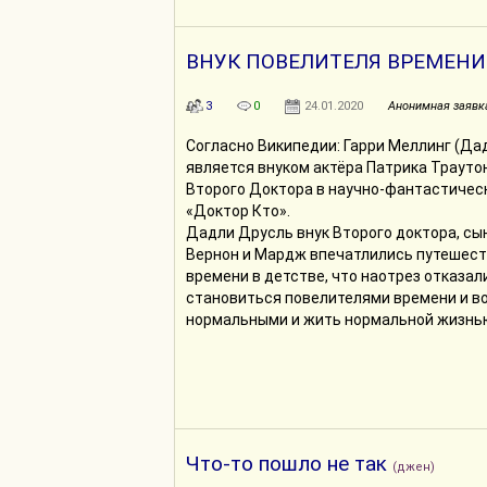
ВНУК ПОВЕЛИТЕЛЯ ВРЕМЕНИ
3
0
24.01.2020
Анонимная заявк
Согласно Википедии: Гарри Меллинг (Да
является внуком актёра Патрика Трауто
Второго Доктора в научно-фантастичес
«Доктор Кто».
Дадли Друсль внук Второго доктора, сы
Вернон и Мардж впечатлились путешест
времени в детстве, что наотрез отказал
становиться повелителями времени и в
нормальными и жить нормальной жизнью. 
Что-то пошло не так
(джен)