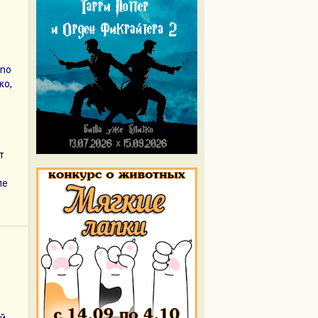
 no
жо
,
т
ле