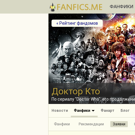
ФАНФИКИ
« Рейтинг фандомов
Доктор Кто
По сериалу "Doctor Who", его продолже
Новости
Фанфики
Фанарт
Блог
Фанфики
Рекомендации
Заявки