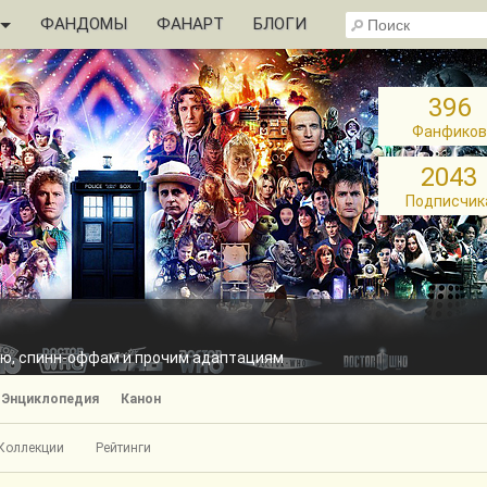
ФАНДОМЫ
ФАНАРТ
БЛОГИ
396
Фанфиков
2043
Подписчик
нию, спинн-оффам и прочим адаптациям
Энциклопедия
Канон
Коллекции
Рейтинги