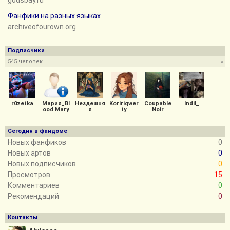
godsbay.ru
Фанфики на разных языках
archiveofourown.org
Подписчики
545 человек
»
r0zetka
Мария_Bl
Нездешня
Koririqwer
Coupable
Indil_
ood Mary
я
ty
Noir
Сегодня в фандоме
Новых фанфиков
0
Новых артов
0
Новых подписчиков
0
Просмотров
15
Комментариев
0
Рекомендаций
0
Контакты