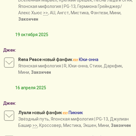
Вселенная Марвел
,
Крепкий орешек
,
Песнь Льда и Огня
,
Японская мифология
| PG-13, Гермиона Грейнджер/
Алекс Хьюс
>>
, AU, Ангст, Мистика, Фэнтези, Мини,
Закончен
19 октября 2025
Джен:
Rena Peace
новый фанфик
Юки-онна
Японская мифология
| R, Юки-онна, Стихи, Даркфик,
Мини,
Закончен
16 апреля 2025
Джен:
Луали
новый фанфик
Пикник
Звёздный путь
,
Японская мифология
| PG-13, Джулиан
Башир
>>
, Кроссовер, Мистика, Экшен, Мини,
Закончен