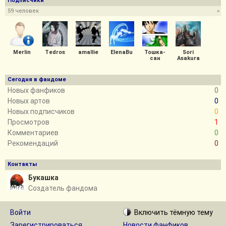
Подписчики
59 человек
»
Merlin
Tedros
amallie
ElenaBu
Тошка-
Sori
сан
Asakura
Сегодня в фандоме
Новых фанфиков
0
Новых артов
0
Новых подписчиков
0
Просмотров
1
Комментариев
0
Рекомендаций
0
Контакты
Букашка
Создатель фандома
Войти
Включить
тёмную
тему
Зарегистрироваться
Новости фанфиков