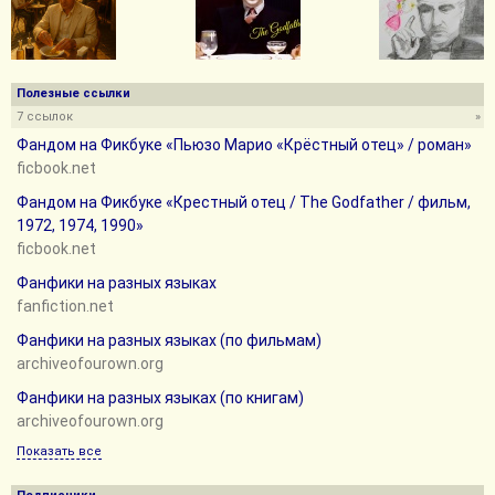
Полезные ссылки
7 ссылок
»
Фандом на Фикбуке «Пьюзо Марио «Крёстный отец» / роман»
ficbook.net
Фандом на Фикбуке «Крестный отец / The Godfather / фильм,
1972, 1974, 1990»
ficbook.net
Фанфики на разных языках
fanfiction.net
Фанфики на разных языках (по фильмам)
archiveofourown.org
Фанфики на разных языках (по книгам)
archiveofourown.org
Показать все