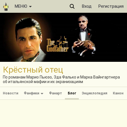
МЕНЮ
Вход
Регистрация
Крёстный отец
По романам Марио Пьюзо, Эда Фалько и Марка Вайнгартнера
об итальянской мафии и их экранизациям
Новости
Фанфики
Фанарт
Блог
Энциклопедия
Канон