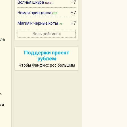
Волчья шкура
+7
джен
Немая принцесса
+7
гет
Магия и черные коты
+7
гет
Весь рейтинг »
ала
и
Поддержи проект
рублём
Чтобы Фанфикс рос большим
 с
ость
Flow
ы
.
мих
а?
о я
е