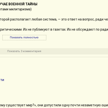
УЧАЕ ВОЕННОЙ ТАЙНЫ
ентами милитаризма
)
орой располагает любая система, — это ответ на вопрос, ради че
итическими. Их не публикуют в газетах. Их не обсуждают по ради
ов. Если противник знает, какой объект ты защищаешь любой цен
Показать полностью
прямо туда. Если противник знает, какого результата ты не може
т в предмет торга. Если противник знает твою функцию полезнос
Показать 3 комментария
ле жизни» выглядят удивительно легкомысленно.
раскрытия стратегических документов.
 накануне войны публикует следующую декларацию:
удержать город N. Все остальные территории вторичны. Ради N м
ети
 N.
му существует мир?», они допустили одну почти незаметную оши
еклараций.