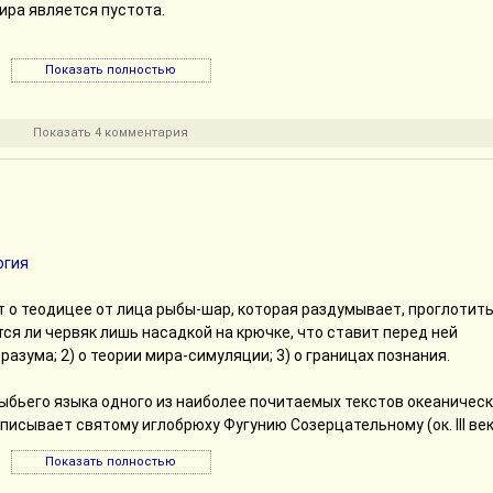
ира является пустота.
раноика.
ии.
Показать полностью
ляется не пустота.
Показать 4 комментария
яется отсутствие всякого различия между «есть» и «нет».
ой в тысячах локальных эвристик.
огия
аже сказать, что оно существовало.
 о теодицее от лица рыбы-шар, которая раздумывает, проглотит
том.
ется ли червяк лишь насадкой на крючке, что ставит перед ней
азума; 2) о теории мира-симуляции; 3) о границах познания.
оворили, что любое слово уже ошибочно.
Бездна».
рыбьего языка одного из наиболее почитаемых текстов океаничес
писывает святому иглобрюху Фугунию Созерцательному (ок. III век
 того, что штаб обязательно попадёт в плен.
еологи спорят, действительно ли трактат принадлежит ему, или 
Показать полностью
мпиляцию.