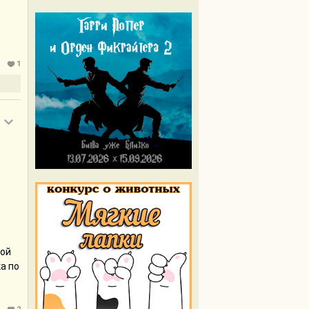
1
ь
кой
а по
же