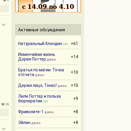
2
Активные обсуждения
Натуральный блондин
+61
гет
Изменчивая жизнь
+14
Дореи Поттер
джен
Братья по магии. Точка
+10
отсчета
джен
Держи лицо, Тонкс!
+10
джен
Лили Поттер и польза
+9
бюрократии
гет
26
Фриволите-1
+8
джен
я и
Эйлин
+8
джен