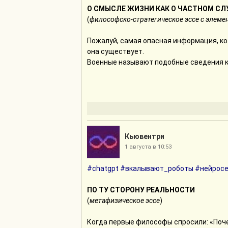
О СМЫСЛЕ ЖИЗНИ КАК О ЧАСТНОМ СЛ
(
философско-стратегическое эссе с элем
Пожалуй, самая опасная информация, кот
она существует.
Военные называют подобные сведения кр
Их не пишут на бортах бронетранспортёр
он перестаёт атаковать фронт. Он идёт 
допустить, он превращает этот результа
он уже наполовину управляет тобой.
С этой точки зрения разговоры о «смыс
Человек требует от Вселенной полного 
Кьювентри
Представим себе государство, которое
1 августа в 10:53
«Главная цель нашего существования — 
#chatgpt
#вкалывают_роботы
#нейрос
готовы пожертвовать чем угодно».
Через сутки противник уже идёт к городу
ПО ТУ СТОРОНУ РЕАЛЬНОСТИ
Не потому, что он особенно ценен.
(
метафизическое эссе
)
Потому, что теперь он ценен для тебя.
Когда первые философы спросили: «Поче
Эволюция никогда не пишет подобных д