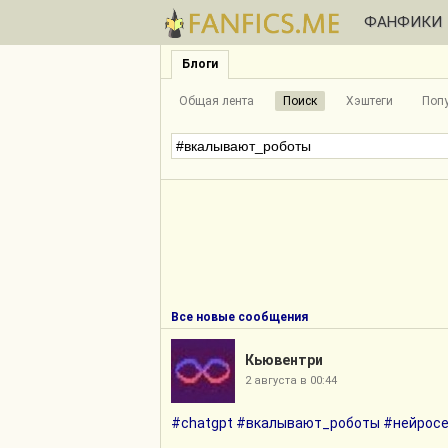
ФАНФИКИ
Блоги
Общая лента
Поиск
Хэштеги
Поп
Все новые сообщения
Кьювентри
2 августа в 00:44
#chatgpt
#вкалывают_роботы
#нейрос