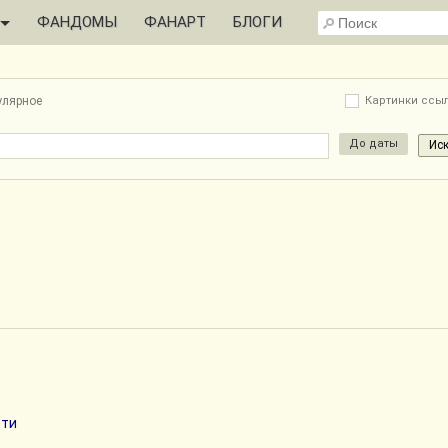
ФАНДОМЫ
ФАНАРТ
БЛОГИ
улярное
Картинки ссы
До даты
ети