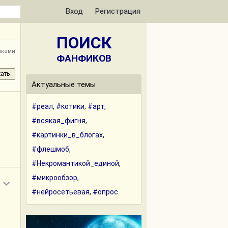
Вход
Регистрация
ПОИСК
лками
ФАНФИКОВ
Актуальные темы
#реал
,
#котики
,
#арт
,
#всякая_фигня
,
#картинки_в_блогах
,
#флешмоб
,
#Некромантикой_единой
,
#микрообзор
,
#нейросетьевая
,
#опрос