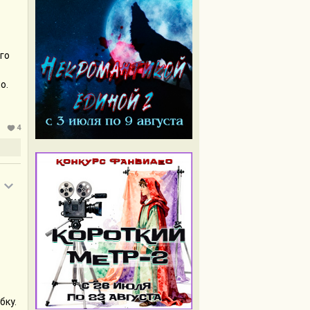
го
о.
ой,
шь
ти,
4
ы
бку.