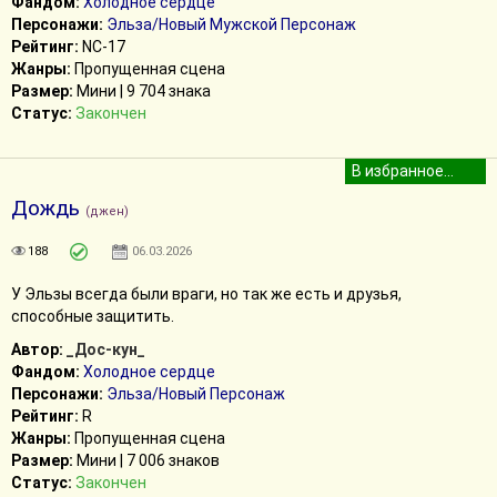
Фандом:
Холодное сердце
Персонажи:
Эльза/Новый Мужской Персонаж
Рейтинг:
NC-17
Жанры:
Пропущенная сцена
Размер:
Мини | 9 704 знака
Статус:
Закончен
Дождь
(джен)
188
06.03.2026
У Эльзы всегда были враги, но так же есть и друзья,
способные защитить.
Автор:
_Дос-кун_
Фандом:
Холодное сердце
Персонажи:
Эльза/Новый Персонаж
Рейтинг:
R
Жанры:
Пропущенная сцена
Размер:
Мини | 7 006 знаков
Статус:
Закончен