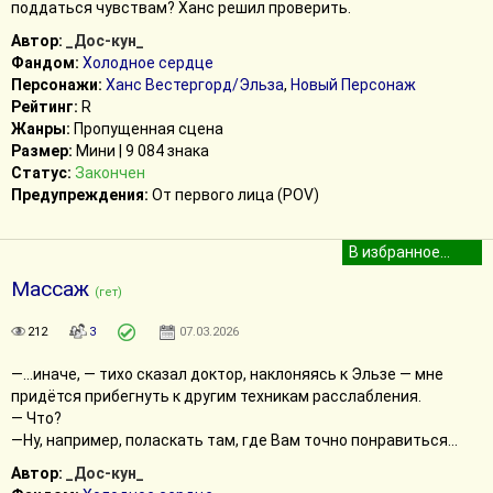
поддаться чувствам? Ханс решил проверить.
Автор:
_Дос-кун_
Фандом:
Холодное сердце
Персонажи:
Ханс Вестергорд/Эльза
,
Новый Персонаж
Рейтинг:
R
Жанры:
Пропущенная сцена
Размер:
Мини | 9 084 знака
Статус:
Закончен
Предупреждения:
От первого лица (POV)
Массаж
(гет)
212
3
07.03.2026
—...иначе, — тихо сказал доктор, наклоняясь к Эльзе — мне
придётся прибегнуть к другим техникам расслабления.
— Что?
—Ну, например, поласкать там, где Вам точно понравиться...
Автор:
_Дос-кун_