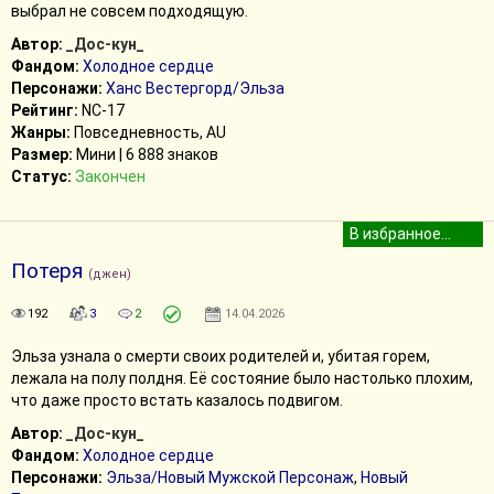
выбрал не совсем подходящую.
Автор:
_Дос-кун_
Фандом:
Холодное сердце
Персонажи:
Ханс Вестергорд/Эльза
Рейтинг:
NC-17
Жанры:
Повседневность, AU
Размер:
Мини | 6 888 знаков
Статус:
Закончен
Потеря
(джен)
192
3
2
14.04.2026
Эльза узнала о смерти своих родителей и, убитая горем,
лежала на полу полдня. Её состояние было настолько плохим,
что даже просто встать казалось подвигом.
Автор:
_Дос-кун_
Фандом:
Холодное сердце
Персонажи:
Эльза/Новый Мужской Персонаж
,
Новый