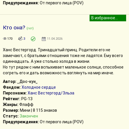
Предупреждения:
От первого лица (POV)
Кто она?
(гет)
170
3
11.04.2026
Ханс Вестергорд. Тринадцатый принц. Родители его не
замечают, с братьями отношения тоже не ладятся. Ему всего
одиннадцать. А уже столько холода в жизни.
Но тут рядом с ним вспыхивает маленькое солнце, способное
согреть его и дать возможность взглянуть на мир иначе.
Автор:
_Дос-кун_
Фандом:
Холодное сердце
Персонажи:
Ханс Вестергорд/Эльза
Рейтинг:
PG-13
Жанры:
Флафф
Размер:
Мини | 8 115 знаков
Статус:
Закончен
Предупреждения:
От первого лица (POV)