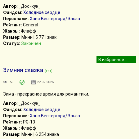
Автор:
_Дос-кун_
Фандом:
Холодное сердце
Персонажи:
Ханс Вестергорд/Эльза
Рейтинг:
General
Жанры:
Флафф
Размер:
Мини | 5 771 знак
Статус:
Закончен
Зимняя сказка
(гет)
150
22.02.2026
Зима - прекрасное время для романтики.
Автор:
_Дос-кун_
Фандом:
Холодное сердце
Персонажи:
Ханс Вестергорд/Эльза
Рейтинг:
PG-13
Жанры:
Флафф
Размер:
Мини | 6 254 знака