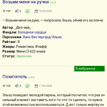
Возьми меня на ручки
(гет)
154
3
18.04.2026
— Возьми меня на руки, — попросила Эльза, обняв его за плечи.
Автор:
_Дос-кун_
Фандом:
Холодное сердце
Персонажи:
Ханс Вестергорд/Эльза
Рейтинг:
R
Жанры:
Романтика, Флафф
Размер:
Мини | 5 622 знака
Статус:
Закончен
Похититель
(гет)
163
3
17.04.2026
Эльзу похищает молодой парень, который посчитал, что раз он
сильный и может заставить кого-то что-то сделать, то нужно
этой возможностью воспользоваться. Д вот только жертву он