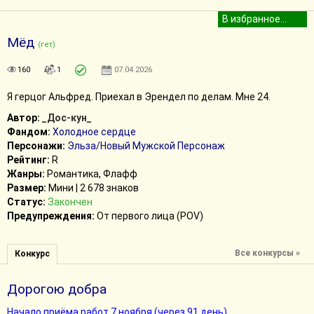
Мёд
(гет)
160
1
07.04.2026
Я герцог Альфред. Приехал в Эрендел по делам. Мне 24.
Автор:
_Дос-кун_
Фандом:
Холодное сердце
Персонажи:
Эльза/Новый Мужской Персонаж
Рейтинг:
R
Жанры:
Романтика, Флафф
Размер:
Мини | 2 678 знаков
Статус:
Закончен
Предупреждения:
От первого лица (POV)
Все конкурсы »
Конкурс
Дорогою добра
Начало приёма работ 7 ноября (через 91 день)