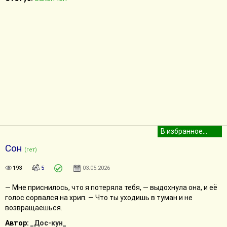
Сон
(гет)
193
5
03.05.2026
— Мне приснилось, что я потеряла тебя, — выдохнула она, и её
голос сорвался на хрип. — Что ты уходишь в туман и не
возвращаешься.
Автор:
_Дос-кун_