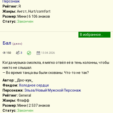
Персонаж
Рейтинг:
R
Жанры:
Ангст, Hurt/comfort
Размер:
Мини | 6 106 знаков
Статус:
Закончен
Бал
(джен)
150
3
13.04.2026
Когда музыка смолкла, я мягко отвёл её в тень колонны, чтобы
никто не слышал.
— Во время танца вы были скованы. Что-то не так?
Автор:
_Дос-кун_
Фандом:
Холодное сердце
Персонажи:
Эльза/Новый Мужской Персонаж
Рейтинг:
General
Жанры:
Флафф
Размер:
Мини | 2 537 знаков
Статус:
Закончен