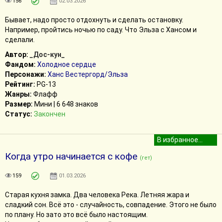
156
02.03.2026
Бывает, надо просто отдохнуть и сделать остановку.
Например, пройтись ночью по саду. Что Эльза с Хансом и
сделали.
Автор:
_Дос-кун_
Фандом:
Холодное сердце
Персонажи:
Ханс Вестергорд/Эльза
Рейтинг:
PG-13
Жанры:
Флафф
Размер:
Мини | 6 648 знаков
Статус:
Закончен
Когда утро начинается с кофе
(гет)
159
01.03.2026
Старая кухня замка. Два человека Река. Летняя жара и
сладкий сон. Всё это - случайность, совпадение. Этого не было
по плану. Но зато это всё было настоящим.