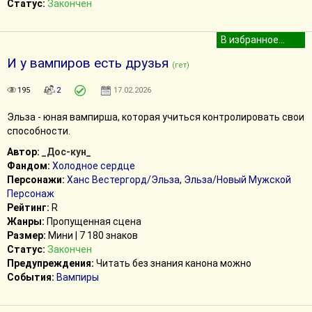
Статус:
Закончен
И у вампиров есть друзья
(гет)
195
2
17.02.2026
Эльза - юная вампирша, которая учиться контролировать свои
способности.
Автор:
_Дос-кун_
Фандом:
Холодное сердце
Персонажи:
Ханс Вестергорд/Эльза
,
Эльза/Новый Мужской
Персонаж
Рейтинг:
R
Жанры:
Пропущенная сцена
Размер:
Мини | 7 180 знаков
Статус:
Закончен
Предупреждения:
Читать без знания канона можно
События:
Вампиры