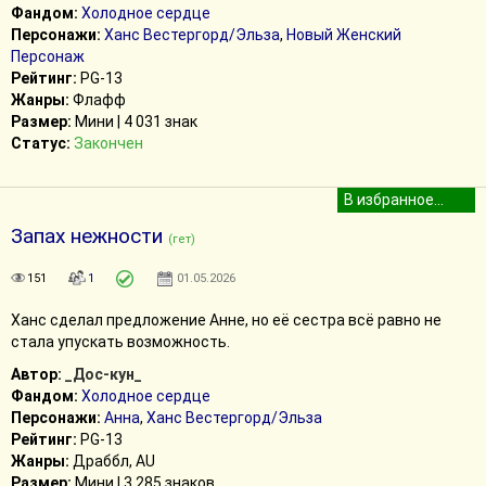
Фандом:
Холодное сердце
Персонажи:
Ханс Вестергорд/Эльза
,
Новый Женский
Персонаж
Рейтинг:
PG-13
Жанры:
Флафф
Размер:
Мини | 4 031 знак
Статус:
Закончен
Запах нежности
(гет)
151
1
01.05.2026
Ханс сделал предложение Анне, но её сестра всё равно не
стала упускать возможность.
Автор:
_Дос-кун_
Фандом:
Холодное сердце
Персонажи:
Анна
,
Ханс Вестергорд/Эльза
Рейтинг:
PG-13
Жанры:
Драббл, AU
Размер:
Мини | 3 285 знаков