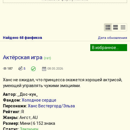
Найдено 68 фанфиков
Дата обновления
Актёрская игра
(гет)
187
5
08.05.2026
Ханс не ожидал, что принцесса окажется хорошей актрисой,
умеющей управлять чужими эмоциями.
Автор:
_Дос-кун_
Фандом:
Холодное сердце
Персонажи:
Ханс Вестергорд/Эльза
Рейтинг:
R
Жанры:
Ангст, AU
Размер:
Мини | 6 152 знака
Статус:
Закончен