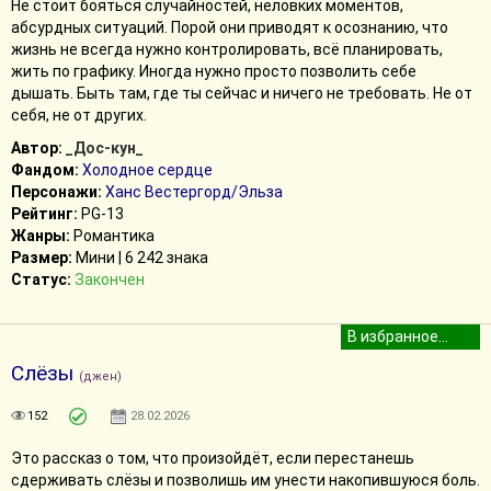
Не стоит бояться случайностей, неловких моментов,
абсурдных ситуаций. Порой они приводят к осознанию, что
жизнь не всегда нужно контролировать, всё планировать,
жить по графику. Иногда нужно просто позволить себе
дышать. Быть там, где ты сейчас и ничего не требовать. Не от
себя, не от других.
Автор:
_Дос-кун_
Фандом:
Холодное сердце
Персонажи:
Ханс Вестергорд/Эльза
Рейтинг:
PG-13
Жанры:
Романтика
Размер:
Мини | 6 242 знака
Статус:
Закончен
Слёзы
(джен)
152
28.02.2026
Это рассказ о том, что произойдёт, если перестанешь
сдерживать слёзы и позволишь им унести накопившуюся боль.