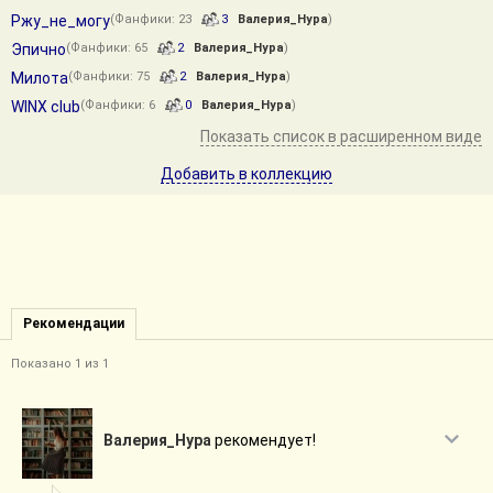
Ржу_не_могу
(Фанфики: 23
3
Валерия_Нура
)
Эпично
(Фанфики: 65
2
Валерия_Нура
)
Милота
(Фанфики: 75
2
Валерия_Нура
)
WINX club
(Фанфики: 6
0
Валерия_Нура
)
Показать список в расширенном виде
Добавить в коллекцию
Рекомендации
Показано 1 из 1
Валерия_Нура
рекомендует!