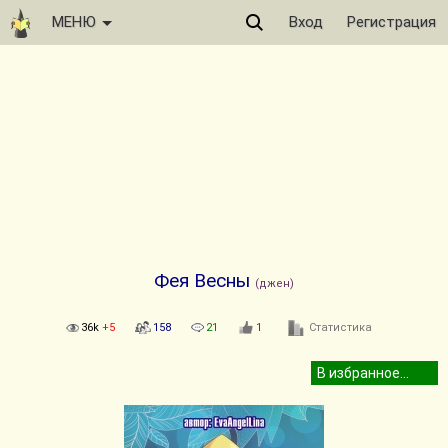
МЕНЮ
Вход
Регистрация
Фея Весны
(джен)
36k
+5
158
21
1
Статистика