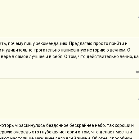
нить, почему пишу рекомендацию. Предлагаю просто прийти и
о и удивительно трогательно написанную историю о вечном. О
о вере в самое лучшее и в себя. О том, что действительно вечно, ка
которым раскинулось бездонное бескрайнее небо, так хороши и
ервую очередь это глубокая история о том, что делает места и
ирают настоящие мужчины дело всей жизни. Об огне, способном