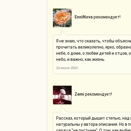
EnniNova
рекомендует!
Я не знаю, что сказать, чтобы объяс
прочитать великолепно, ярко, образн
небе, о доме, о любви детей и отцов, 
небо, и важно, как жизнь.
22 июня 2023
Zemi
рекомендует!
Рассказ, который дышит степью, над 
натуральны у автора описания. Но в п
сердца "не пустыми". О том, как выб