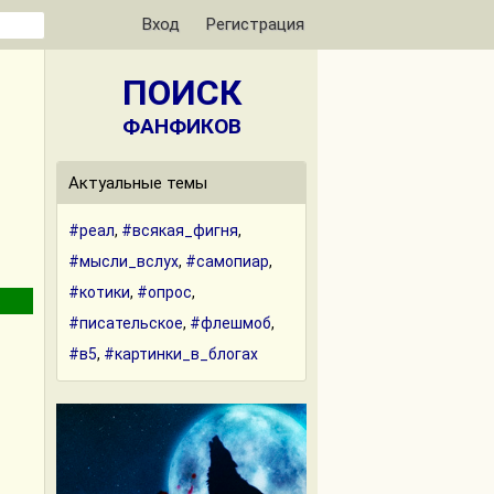
Вход
Регистрация
ПОИСК
ФАНФИКОВ
Актуальные темы
#реал
,
#всякая_фигня
,
#мысли_вслух
,
#самопиар
,
#котики
,
#опрос
,
#писательское
,
#флешмоб
,
#в5
,
#картинки_в_блогах