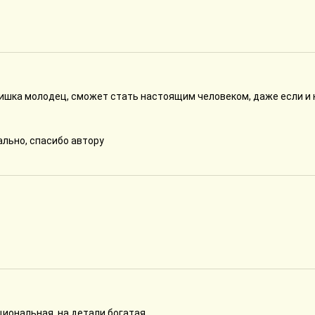
ишка молодец, сможет стать настоящим человеком, даже если и 
ально, спасибо автору
иональная, на детали богатая.