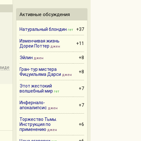
Активные обсуждения
Натуральный блондин
+37
гет
Изменчивая жизнь
+11
Дореи Поттер
джен
Эйлин
+8
джен
виде
Гран-тур мистера
+8
Фицуильяма Дарси
джен
Этот жестокий
+7
волшебный мир
гет
Инфернало-
+7
апокалипсис
джен
Торжество Тьмы.
Инструкция по
+6
применению
джен