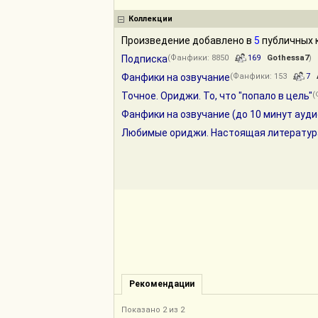
Коллекции
Произведение добавлено в
5
публичных к
Подписка
(Фанфики: 8850
169
Gothessa7
)
Фанфики на озвучание
(Фанфики: 153
7
Точное. Ориджи. То, что "попало в цель"
(
Фанфики на озвучание (до 10 минут ауди
Любимые ориджи. Настоящая литератур
Рекомендации
Показано 2 из 2