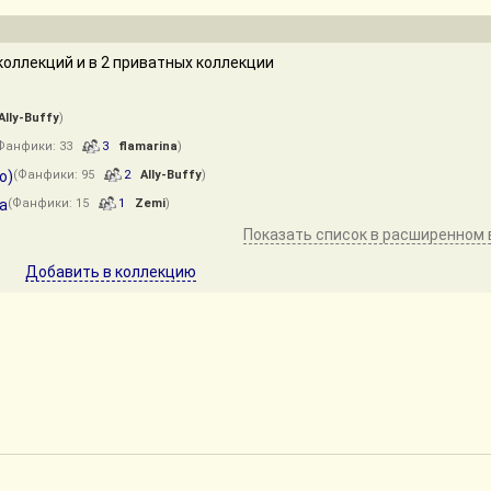
оллекций и в 2 приватных коллекции
Ally-Buffy
)
Фанфики: 33
3
flamarina
)
о)
(Фанфики: 95
2
Ally-Buffy
)
а
(Фанфики: 15
1
Zemi
)
Показать список в расширенном 
Добавить в коллекцию