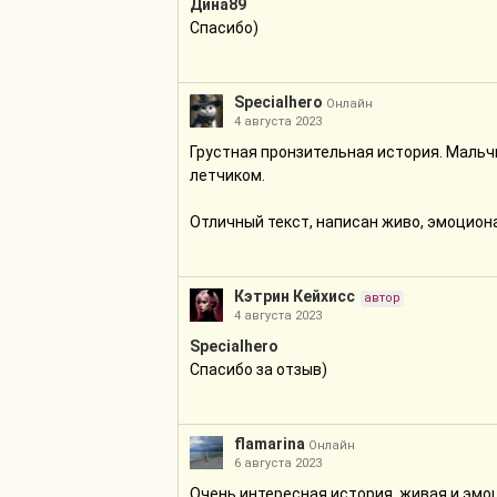
Дина89
Спасибо)
Specialhero
Онлайн
4 августа 2023
Грустная пронзительная история. Мальч
летчиком.
Отличный текст, написан живо, эмоцион
Кэтрин Кейхисc
автор
4 августа 2023
Specialhero
Спасибо за отзыв)
flamarina
Онлайн
6 августа 2023
Очень интересная история, живая и эмоц