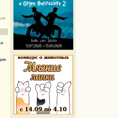
ься
ся
рик.