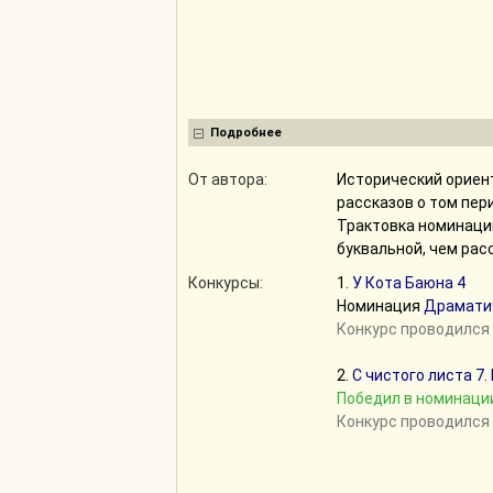
Подробнее
От автора:
Исторический ориент
рассказов о том пери
Трактовка номинации
буквальной, чем расс
Конкурсы:
1.
У Кота Баюна 4
Номинация
Драмати
Конкурс проводился 
2.
С чистого листа 7.
Победил в номинаци
Конкурс проводился 