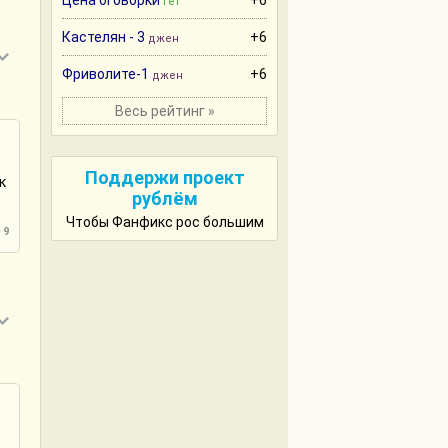
Цена оговорки
+6
гет
Кастелян - 3
+6
джен
Фриволите-1
+6
джен
Весь рейтинг »
Поддержи проект
к
рублём
Чтобы Фанфикс рос большим
9