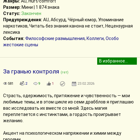
Жанры:
AU, Hurt/comfort
Размер:
Мини | 1 874 знака
Статус:
Закончен
Предупреждения:
AU, Абсурд, Чёрный юмор, Упоминание
наркотиков, Читать без знания канона не стоит, Нецензурная
лексика
События:
Философские размышления
,
Коллеги
,
Особо
жестокие сцены
За гранью контроля
(гет)
581
2
9
1
23.02.2026
Страсть, одержимость, притяжение и чувственность — мои
любимые темы, и в этом цикле из семи драбблов я приглашаю
вас исследовать их вместе со мной. Здесь магия
переплетается с инстинктами, а гордость проигрывает
желанию.
Акцент на психологическом напряжении и химии между
героями