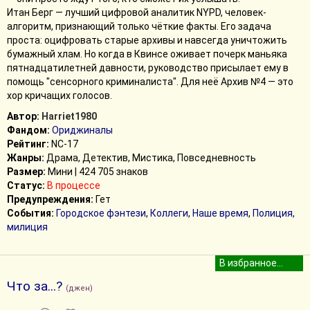
​Итан Берг — лучший цифровой аналитик NYPD, человек-
алгоритм, признающий только чёткие факты. Его задача
проста: оцифровать старые архивы и навсегда уничтожить
бумажный хлам. Но когда в Квинсе оживает почерк маньяка
пятнадцатилетней давности, руководство присылает ему в
помощь "сенсорного криминалиста". Для неё Архив №4 — это
хор кричащих голосов.
Автор:
Harriet1980
Фандом:
Ориджиналы
Рейтинг:
NC-17
Жанры:
Драма, Детектив, Мистика, Повседневность
Размер:
Мини | 424 705 знаков
Статус:
В процессе
Предупреждения:
Гет
События:
Городское фэнтези
,
Коллеги
,
Наше время
,
Полиция,
милиция
Что за...?
(джен)