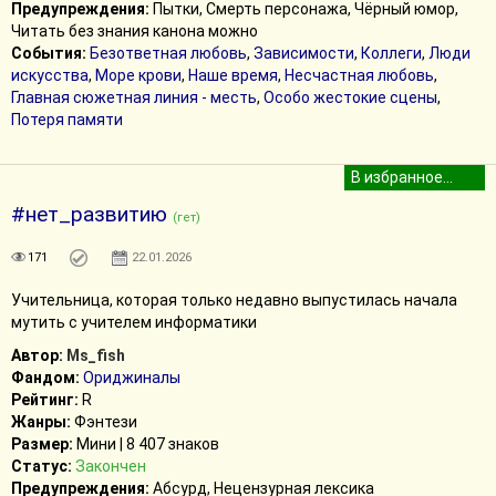
Предупреждения:
Пытки, Смерть персонажа, Чёрный юмор,
Читать без знания канона можно
События:
Безответная любовь
,
Зависимости
,
Коллеги
,
Люди
искусства
,
Море крови
,
Наше время
,
Несчастная любовь
,
Главная сюжетная линия - месть
,
Особо жестокие сцены
,
Потеря памяти
#нет_развитию
(гет)
171
22.01.2026
Учительница, которая только недавно выпустилась начала
мутить с учителем информатики
Автор:
Ms_fish
Фандом:
Ориджиналы
Рейтинг:
R
Жанры:
Фэнтези
Размер:
Мини | 8 407 знаков
Статус:
Закончен
Предупреждения:
Абсурд, Нецензурная лексика