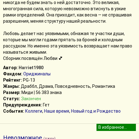
никогда не будем знать о ней достаточно. Это великая,
многогранная сила, которую невозможно втиснуть в узкие
рамки определений. Она приходит, как весна — не спрашивая
разрешения, меняя структуру нашей реальности.
​Любовь делает нас уязвимыми, обнажая те участки души,
которые мы могли годами прятать за броней и холодным
рассудком. Но именно эта уязвимость возвращает нам право
называться живыми.
Сборник посвящён Любви 💕
Автор:
Harriet1980
Фандом:
Ориджиналы
Рейтинг:
PG-13
Жанры:
Драббл, Драма, Повседневность, Романтика
Размер:
Миди | 56 383 знака
Статус:
Закончен
Предупреждения:
Гет
События:
Коллеги
,
Наше время
,
Новый год и Рождество
Невозможное
(джен)