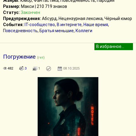
Жанры:
Юмор, Фантастика, Повседневность, Пародия
Размер:
Макси | 210 719 знаков
Статус:
Закончен
Предупреждения:
Абсурд, Нецензурная лексика, Чёрный юмор
События:
IT-сообщество
,
В интернете
,
Наше время
,
Повседневность
,
Братья меньшие
,
Коллеги
Погружение
(гет)
482
3
1
08.10.2025