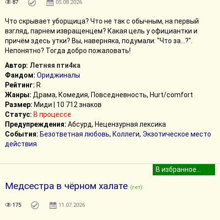
87
05.08.2026
Что скрывает уборщица? Что не так с обычным, на первый
взгляд, парнем извращенцем? Какая цель у официантки и
причём здесь утки? Вы, наверняка, подумали: "Что за...?".
Непонятно? Тогда добро пожаловать!
Автор:
Летняя пти4ка
Фандом:
Ориджиналы
Рейтинг:
R
Жанры:
Драма, Комедия, Повседневность, Hurt/comfort
Размер:
Миди | 10 712 знаков
Статус:
В процессе
Предупреждения:
Абсурд, Нецензурная лексика
События:
Безответная любовь
,
Коллеги
,
Экзотическое место
действия
Медсестра в чёрном халате
(гет)
175
11.07.2026