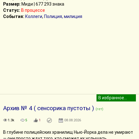
Размер:
Миди | 677 293 знака
Статус:
В процессе
События:
Коллеги
,
Полиция, милиция
Архив № 4 ( сенсорика пустоты )
(гет)
1.3k
5
1
08.08.2026
В глубине полицейских хранилищ Нью-Йорка дела не умирают
— они просто ждут того, кто сможет их услышать.