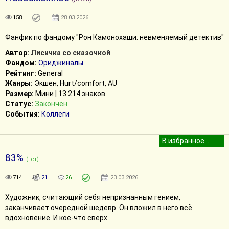
158
28.03.2026
Фанфик по фандому "Рон Камонохаши: невменяемый детектив"
Автор:
Лисичка со сказочкой
Фандом:
Ориджиналы
Рейтинг:
General
Жанры:
Экшен, Hurt/comfort, AU
Размер:
Мини | 13 214 знаков
Статус:
Закончен
События:
Коллеги
83%
(гет)
714
21
26
23.03.2026
Художник, считающий себя непризнанным гением,
заканчивает очередной шедевр. Он вложил в него всё
вдохновение. И кое-что сверх.