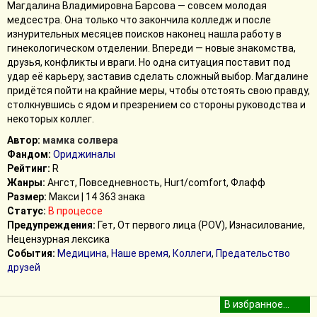
Магдалина Владимировна Барсова — совсем молодая
медсестра. Она только что закончила колледж и после
изнурительных месяцев поисков наконец нашла работу в
гинекологическом отделении. Впереди — новые знакомства,
друзья, конфликты и враги. Но одна ситуация поставит под
удар её карьеру, заставив сделать сложный выбор. Магдалине
придётся пойти на крайние меры, чтобы отстоять свою правду,
столкнувшись с ядом и презрением со стороны руководства и
некоторых коллег.
Автор:
мамка солвера
Фандом:
Ориджиналы
Рейтинг:
R
Жанры:
Ангст, Повседневность, Hurt/comfort, Флафф
Размер:
Макси | 14 363 знака
Статус:
В процессе
Предупреждения:
Гет, От первого лица (POV), Изнасилование,
Нецензурная лексика
События:
Медицина
,
Наше время
,
Коллеги
,
Предательство
друзей