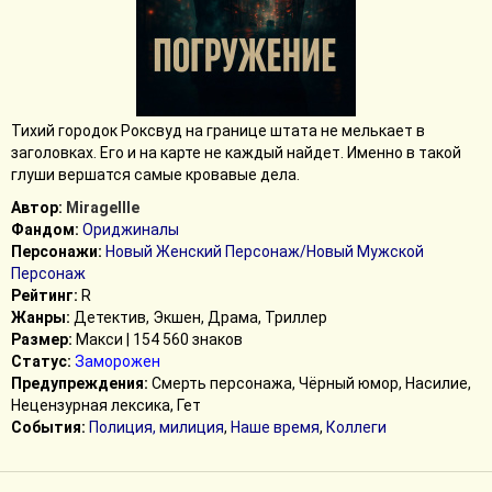
Тихий городок Роксвуд на границе штата не мелькает в
заголовках. Его и на карте не каждый найдет. Именно в такой
глуши вершатся самые кровавые дела.
Автор:
MirageIIIe
Фандом:
Ориджиналы
Персонажи:
Новый Женский Персонаж/Новый Мужской
Персонаж
Рейтинг:
R
Жанры:
Детектив, Экшен, Драма, Триллер
Размер:
Макси | 154 560 знаков
Статус:
Заморожен
Предупреждения:
Смерть персонажа, Чёрный юмор, Насилие,
Нецензурная лексика, Гет
События:
Полиция, милиция
,
Наше время
,
Коллеги