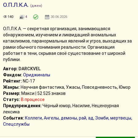
О.П.Л.К.А.
(джен)
140
4
30.06.2026
О.П.Л.К.А. — секретная организация, занимающаяся
обнаружением, изучением и ликвидацией аномальных
катаклизмов, паранормальных явлений и угроз, выходящих за
рамки обычного понимания реальности. Организация
работает в тени, скрывая своё существование от широкой
публики.
Автор:
DARCKVEL
Фандом:
Ориджиналы
Рейтинг:
NC-17
Жанры:
Научная фантастика, Ужасы, Повседневность, Юмор
Размер:
Макси | 52 525 знаков
Статус:
В процессе
Предупреждения:
Чёрный юмор, Насилие, Нецензурная
лексика
События:
Коллеги
,
Ангелы, демоны, рай, ад
,
Зомби, мертвецы
,
Спецслужбы