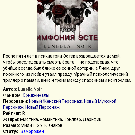
После пяти лет в психиатрии Эстер возвращается домой,
чтобы расследовать смерть брата — не подозревая, что
убийца всегда был ближе её сонной артерии, а Лиам, друг
покойного, из любви утаил правду. Мрачный психологический
триллер о памяти, вине и грани между спасением и контролем.
Автор:
Lunella Noir
Фандом:
Ориджиналы
Персонажи:
Новый Женский Персонаж
,
Новый Мужской
Персонаж
,
Новый Персонаж
Рейтинг:
R
Жанры:
Мистика, Романтика, Триллер, Даркфик
Размер:
Миди | 12 916 знаков
Статус:
Заморожен