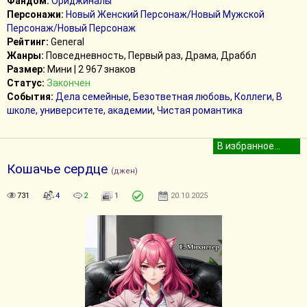
Фандом:
Ориджиналы
Персонажи:
Новый Женский Персонаж/Новый Мужской
Персонаж/Новый Персонаж
Рейтинг:
General
Жанры:
Повседневность, Первый раз, Драма, Драббл
Размер:
Мини | 2 967 знаков
Статус:
Закончен
События:
Дела семейные
,
Безответная любовь
,
Коллеги
,
В
школе, университете, академии
,
Чистая романтика
Кошачье сердце
(джен)
731
4
2
1
20.10.2025