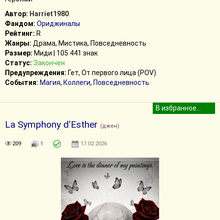
Автор:
Harriet1980
Фандом:
Ориджиналы
Рейтинг:
R
Жанры:
Драма, Мистика, Повседневность
Размер:
Миди | 105 441 знак
Статус:
Закончен
Предупреждения:
Гет, От первого лица (POV)
События:
Магия
,
Коллеги
,
Повседневность
La Symphony d'Esther
(джен)
209
1
17.02.2026