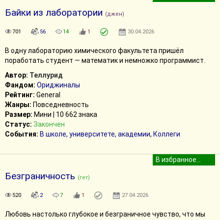
Байки из лаборатории
(джен)
701
56
14
1
30.04.2026
В одну лабораторию химического факультета пришёл
поработать студент — математик и немножко программист.
Автор:
Теллурид
Фандом:
Ориджиналы
Рейтинг:
General
Жанры:
Повседневность
Размер:
Мини | 10 662 знака
Статус:
Закончен
События:
В школе, университете, академии
,
Коллеги
Безграничность
(гет)
520
2
7
1
27.04.2026
Любовь настолько глубокое и безграничное чувство, что мы