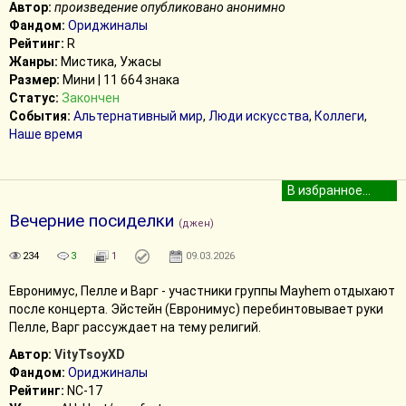
Автор:
произведение опубликовано анонимно
Фандом:
Ориджиналы
Рейтинг:
R
Жанры:
Мистика, Ужасы
Размер:
Мини | 11 664 знака
Статус:
Закончен
События:
Альтернативный мир
,
Люди искусства
,
Коллеги
,
Наше время
Вечерние посиделки
(джен)
234
3
1
09.03.2026
Евронимус, Пелле и Варг - участники группы Mayhem отдыхают
после концерта. Эйстейн (Евронимус) перебинтовывает руки
Пелле, Варг рассуждает на тему религий.
Автор:
VityTsoyXD
Фандом:
Ориджиналы
Рейтинг:
NC-17