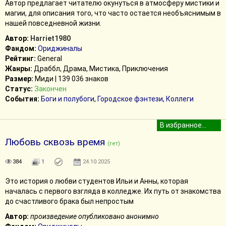
Автор предлагает читателю окунуться в атмосферу мистики и
магии, для описания того, что часто остается необъяснимым в
нашей повседневной жизни.
Автор:
Harriet1980
Фандом:
Ориджиналы
Рейтинг:
General
Жанры:
Драббл, Драма, Мистика, Приключения
Размер:
Миди | 139 036 знаков
Статус:
Закончен
События:
Боги и полубоги
,
Городское фэнтези
,
Коллеги
Любовь сквозь время
(гет)
384
1
24.10.2025
Это история о любви студентов Ильи и Анны, которая
началась с первого взгляда в колледже. Их путь от знакомства
до счастливого брака был непростым
Автор:
произведение опубликовано анонимно