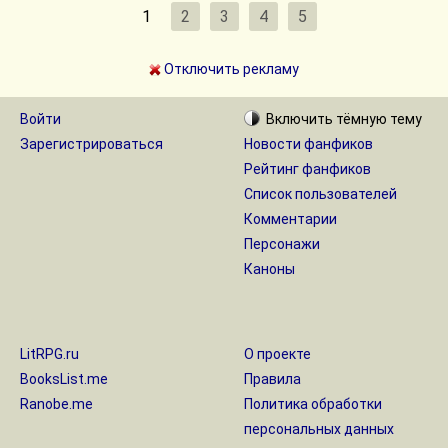
1
2
3
4
5
Отключить рекламу
Войти
Включить
тёмную
тему
Зарегистрироваться
Новости фанфиков
Рейтинг фанфиков
Список пользователей
Комментарии
Персонажи
Каноны
LitRPG.ru
О проекте
BooksList.me
Правила
Ranobe.me
Политика обработки
персональных данных