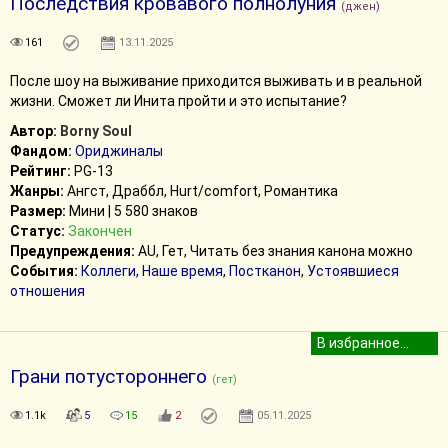
Последствия кровавого полнолуния
(джен)
161
13.11.2025
После шоу на выживание приходится выживать и в реальной
жизни. Сможет ли Инита пройти и это испытание?
Автор:
Borny Soul
Фандом:
Ориджиналы
Рейтинг:
PG-13
Жанры:
Ангст, Драббл, Hurt/comfort, Романтика
Размер:
Мини | 5 580 знаков
Статус:
Закончен
Предупреждения:
AU, Гет, Читать без знания канона можно
События:
Коллеги
,
Наше время
,
Постканон
,
Устоявшиеся
отношения
Грани потустороннего
(гет)
1.1k
5
15
2
05.11.2025