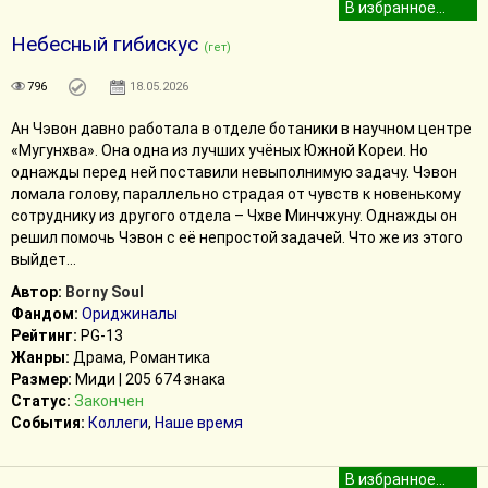
Небесный гибискус
(гет)
796
18.05.2026
Ан Чэвон давно работала в отделе ботаники в научном центре
«Мугунхва». Она одна из лучших учёных Южной Кореи. Но
однажды перед ней поставили невыполнимую задачу. Чэвон
ломала голову, параллельно страдая от чувств к новенькому
сотруднику из другого отдела – Чхве Минчжуну. Однажды он
решил помочь Чэвон с её непростой задачей. Что же из этого
выйдет…
Автор:
Borny Soul
Фандом:
Ориджиналы
Рейтинг:
PG-13
Жанры:
Драма, Романтика
Размер:
Миди | 205 674 знака
Статус:
Закончен
События:
Коллеги
,
Наше время