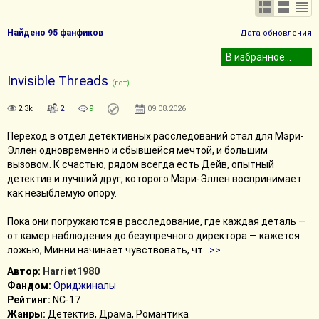
Найдено 95 фанфиков
Дата обновления
Invisible Threads
(гет)
2.3k
2
9
09.08.2026
Переход в отдел детективных расследований стал для Мэри-
Эллен одновременно и сбывшейся мечтой, и большим
вызовом. К счастью, рядом всегда есть Дейв, опытный
детектив и лучший друг, которого Мэри-Эллен воспринимает
как незыблемую опору.
Пока они погружаются в расследование, где каждая деталь —
от камер наблюдения до безупречного директора — кажется
ложью, Минни начинает чувствовать, чт
...
>>
Автор:
Harriet1980
Фандом:
Ориджиналы
Рейтинг:
NC-17
Жанры:
Детектив, Драма, Романтика