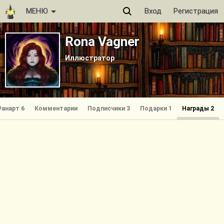
МЕНЮ
Вход
Регистрация
Rona Vagner
Иллюстратор
анарт 6
Комментарии
Подписчики 3
Подарки 1
Награды 2