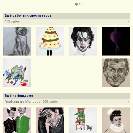
18
Ещё работы иллюстратора
413 работ
»
Ещё из фандома
Графиня де Монсоро, 208 работ
»