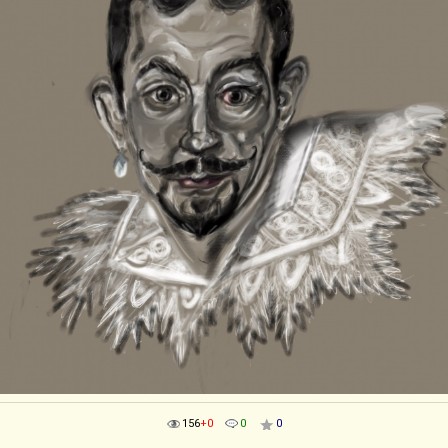
156
+0
0
0