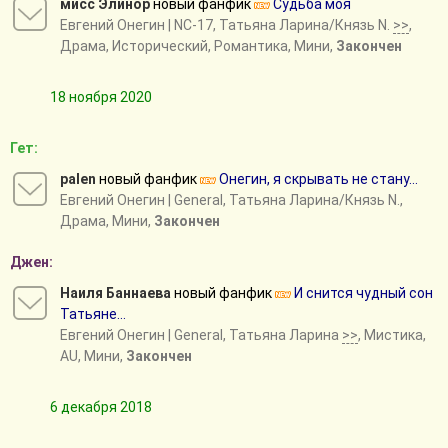
мисс Элинор
новый фанфик
Судьба моя
Евгений Онегин
| NC-17, Татьяна Ларина/Князь N.
>>
,
Драма, Исторический, Романтика, Мини,
Закончен
18 ноября 2020
Гет:
palen
новый фанфик
Онегин, я скрывать не стану...
Евгений Онегин
| General, Татьяна Ларина/Князь N.,
Драма, Мини,
Закончен
Джен:
Наиля Баннаева
новый фанфик
И снится чудный сон
Татьяне...
Евгений Онегин
| General, Татьяна Ларина
>>
, Мистика,
AU, Мини,
Закончен
6 декабря 2018