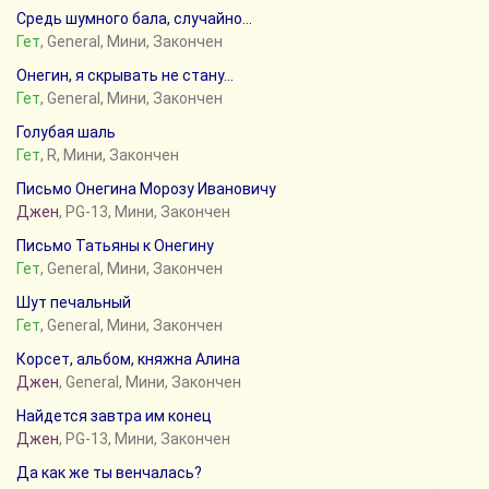
Средь шумного бала, случайно...
Гет
, General, Мини, Закончен
Онегин, я скрывать не стану...
Гет
, General, Мини, Закончен
Голубая шаль
Гет
, R, Мини, Закончен
Письмо Онегина Морозу Ивановичу
Джен
, PG-13, Мини, Закончен
Письмо Татьяны к Онегину
Гет
, General, Мини, Закончен
Шут печальный
Гет
, General, Мини, Закончен
Корсет, альбом, княжна Алина
Джен
, General, Мини, Закончен
Найдется завтра им конец
Джен
, PG-13, Мини, Закончен
Да как же ты венчалась?