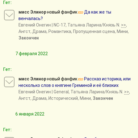
Гет:
мисс Элинор
новый фанфик
Да как же ты
венчалась?
Евгений Онегин
| NC-17, Татьяна Ларина/Князь N.
>>
,
Ангст, Драма, Романтика, Пропущенная сцена, Мини,
Закончен
7 февраля 2022
Гет:
мисс Элинор
новый фанфик
Рассказ историка, или
несколько слов о княгине Греминой и её близких
Евгений Онегин
| General, Татьяна Ларина/Князь N.
>>
,
Ангст, Драма, Исторический, Мини,
Закончен
6 января 2022
Гет: