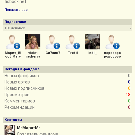
ficbook.net
Показать все
Подписчики
160 человек
»
Мария_Bl
violet
Си7нин7
Tretti
Indil_
поророро
ood Mary
rasberry
роророро
Сегодня в фандоме
Новых фанфиков
0
Новых артов
0
Новых подписчиков
0
Просмотров
18
Комментариев
0
Рекомендаций
0
Контакты
М-Мари-М-
Создатель фандома