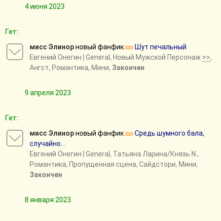
4 июня 2023
Гет:
мисс Элинор
новый фанфик
Шут печальный
Евгений Онегин
| General, Новый Мужской Персонаж
>>
,
Ангст, Романтика, Мини,
Закончен
9 апреля 2023
Гет:
мисс Элинор
новый фанфик
Средь шумного бала,
случайно...
Евгений Онегин
| General, Татьяна Ларина/Князь N.,
Романтика, Пропущенная сцена, Сайдстори, Мини,
Закончен
8 января 2023