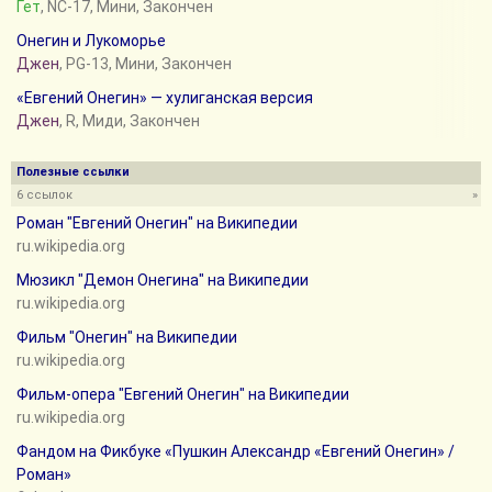
Гет
, NC-17, Мини, Закончен
Онегин и Лукоморье
Джен
, PG-13, Мини, Закончен
«Евгений Онегин» — хулиганская версия
Джен
, R, Миди, Закончен
Полезные ссылки
6 ссылок
»
Роман "Евгений Онегин" на Википедии
ru.wikipedia.org
Мюзикл "Демон Онегина" на Википедии
ru.wikipedia.org
Фильм "Онегин" на Википедии
ru.wikipedia.org
Фильм-опера "Евгений Онегин" на Википедии
ru.wikipedia.org
Фандом на Фикбуке «Пушкин Александр «Евгений Онегин» /
Роман»