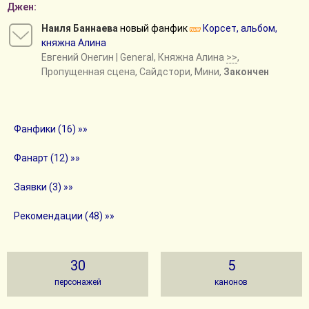
Джен:
Наиля Баннаева
новый фанфик
Корсет, альбом,
княжна Алина
Евгений Онегин
| General, Княжна Алина
>>
,
Пропущенная сцена, Сайдстори, Мини,
Закончен
Фанфики (16) »»
Фанарт (12) »»
Заявки (3) »»
Рекомендации (48) »»
30
5
персонажей
канонов