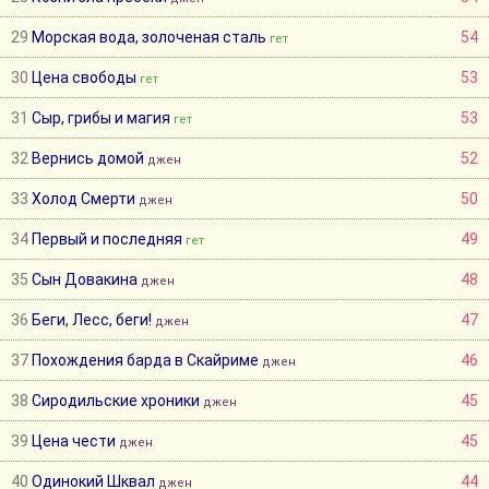
29
Морская вода, золоченая сталь
54
гет
30
Цена свободы
53
гет
31
Сыр, грибы и магия
53
гет
32
Вернись домой
52
джен
33
Холод Смерти
50
джен
34
Первый и последняя
49
гет
35
Сын Довакина
48
джен
36
Беги, Лесс, беги!
47
джен
37
Похождения барда в Скайриме
46
джен
38
Сиродильские хроники
45
джен
39
Цена чести
45
джен
40
Одинокий Шквал
44
джен