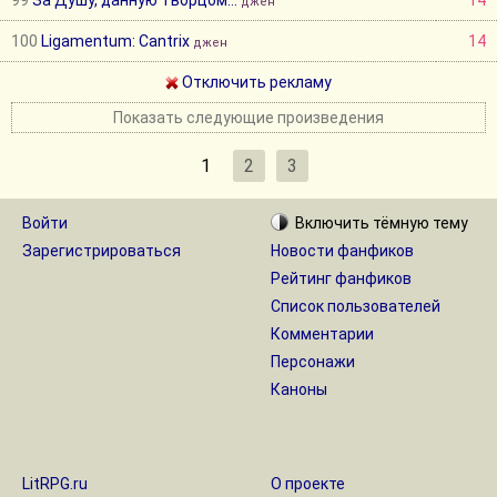
99
За Душу, данную Творцом...
14
джен
100
Ligamentum: Cantrix
14
джен
Отключить рекламу
Показать следующие произведения
1
2
3
Войти
Включить
тёмную
тему
Зарегистрироваться
Новости фанфиков
Рейтинг фанфиков
Список пользователей
Комментарии
Персонажи
Каноны
LitRPG.ru
О проекте