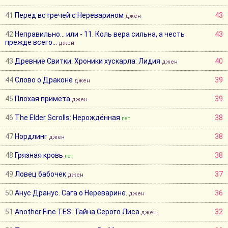
41
Перед встречей с Нереварином
43
джен
42
Неправильно... или - 11. Коль вера сильна, а честь
43
прежде всего...
джен
43
Древние Свитки. Хроники хускарла: Лидия
40
джен
44
Слово о Драконе
39
джен
45
Плохая примета
39
джен
46
The Elder Scrolls: Нерождённая
38
гет
47
Нордлинг
38
джен
48
Грязная кровь
38
гет
49
Ловец бабочек
37
джен
50
Анус Дранус. Сага о Нереварине.
36
джен
51
Another Fine TES. Тайна Серого Лиса
32
джен