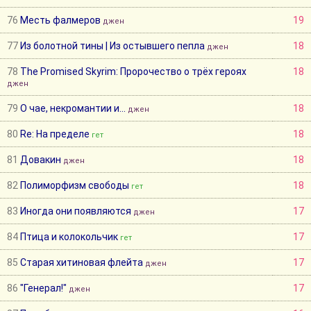
76
Месть фалмеров
19
джен
77
Из болотной тины | Из остывшего пепла
18
джен
78
The Promised Skyrim: Пророчество о трёх героях
18
джен
79
О чае, некромантии и...
18
джен
80
Re: На пределе
18
гет
81
Довакин
18
джен
82
Полиморфизм свободы
18
гет
83
Иногда они появляются
17
джен
84
Птица и колокольчик
17
гет
85
Старая хитиновая флейта
17
джен
86
"Генерал!"
17
джен