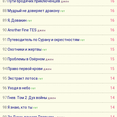
87
Пути бродячих приключенцев
16
джен
88
Мудрый не доверяет дракону
16
гет
89
Я, Довакин
16
гет
90
Another Fine TES
16
джен
91
Путеводитель по Сурану и окрестностям
16
гет
92
Охотники и жертвы
15
гет
93
Проблемы в Озёрном
15
джен
94
Право первой крови
15
джен
95
Экстракт лотоса
14
гет
96
Уходя в небо
14
гет
97
Гнев. Том 2: Дух войны
14
джен
98
Я знаю, кто ты
14
гет