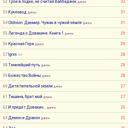
52
Трое в лодке, не считая Ваббаджек
32
джен
53
Кукловод
31
джен
54
Oblivion: Данмер. Чужак в чужой земле
31
джен
55
Легенда о Довакине. Книга 1
29
джен
56
Красная Гора
29
джен
57
Ignis
28
гет
58
Темнейший путь
28
джен
59
Божество Войны
28
джен
60
Дитя пепельной земли
27
джен
61
Тишина, брат мой
27
джен
62
И придёт Довакин...
26
джен
63
Демон и Дракон
25
джен