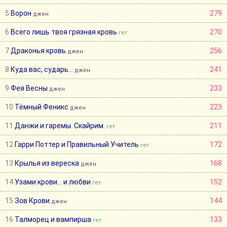
5
Ворон
279
джен
6
Всего лишь твоя грязная кровь
270
гет
7
Драконья кровь
256
джен
8
Куда вас, сударь...
241
джен
9
Фея Весны
233
джен
10
Тёмный Феникс
223
джен
11
Данжи и гаремы. Скайрим.
211
гет
12
Гарри Поттер и Правильный Учитель
172
гет
13
Крылья из вереска
168
джен
14
Узами крови... и любви
152
гет
15
Зов Крови
144
джен
16
Талморец и вампирша
133
гет