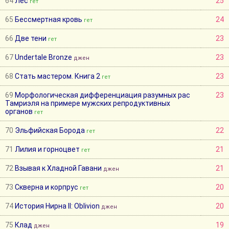
64
Лес
25
гет
65
Бессмертная кровь
24
гет
66
Две тени
23
гет
67
Undertale Bronze
23
джен
68
Стать мастером. Книга 2
23
гет
69
Морфологическая дифференциация разумных рас
23
Тамриэля на примере мужских репродуктивных
органов
гет
70
Эльфийская Борода
22
гет
71
Лилия и горноцвет
21
гет
72
Взывая к Хладной Гавани
21
джен
73
Скверна и корпрус
20
гет
74
История Нирна II: Oblivion
20
джен
75
Клад
19
джен