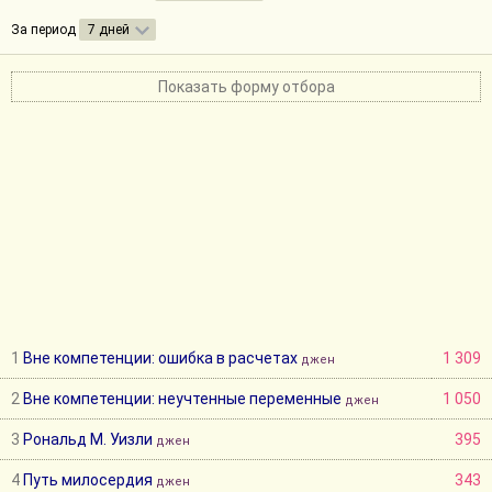
За период
7 дней
Показать форму отбора
1
Вне компетенции: ошибка в расчетах
1 309
джен
2
Вне компетенции: неучтенные переменные
1 050
джен
3
Рональд М. Уизли
395
джен
4
Путь милосердия
343
джен