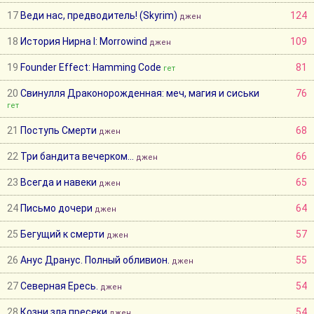
17
Веди нас, предводитель! (Skyrim)
124
джен
18
История Нирна I: Morrowind
109
джен
19
Founder Effect: Hamming Code
81
гет
20
Свинулля Драконорожденная: меч, магия и сиськи
76
гет
21
Поступь Смерти
68
джен
22
Три бандита вечерком...
66
джен
23
Всегда и навеки
65
джен
24
Письмо дочери
64
джен
25
Бегущий к смерти
57
джен
26
Анус Дранус. Полный обливион.
55
джен
27
Северная Ересь.
54
джен
28
Козни зла пресеки
54
джен