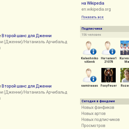
на Wikipedia
en.wikipedia.org
Показать все
Подписчики
156 человек
е
Второй шанс для Дженни
ри (Дженни)/Натаниэль Арчибальд
н
Kalashniko
Наталия1
Kures
vAlenk
21078
Ma
е
Второй шанс для Дженни
samiraaas
FoxyFeuer
Roza
ри (Дженни)/Натаниэль Арчибальд
н
Сегодня в фандоме
Новых фанфиков
Новых артов
Новых подписчиков
Просмотров