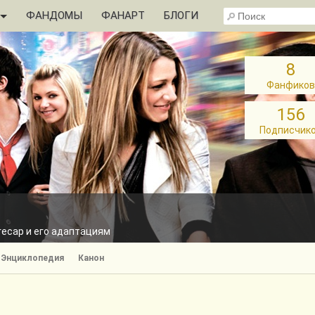
ФАНДОМЫ
ФАНАРТ
БЛОГИ
8
Фанфиков
156
Подписчик
игесар и его адаптациям
Энциклопедия
Канон