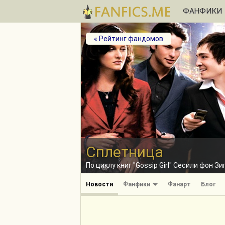
ФАНФИКИ
« Рейтинг фандомов
Сплетница
По циклу книг "Gossip Girl" Сесили фон З
Новости
Фанфики
Фанарт
Блог