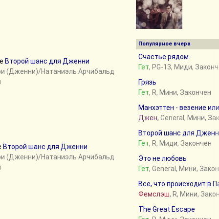
Популярное вчера
Счастье рядом
ке
Второй шанс для Дженни
Гет
, PG-13, Миди, Закон
ри (Дженни)/Натаниэль Арчибальд
н
Грязь
Гет
, R, Мини, Закончен
Манхэттен - везение ил
Джен
, General, Мини, З
Второй шанс для Джен
Гет
, R, Миди, Закончен
е
Второй шанс для Дженни
ри (Дженни)/Натаниэль Арчибальд
Это не любовь
н
Гет
, General, Мини, Зако
Все, что происходит в 
Фемслэш
, R, Мини, Зако
The Great Escape