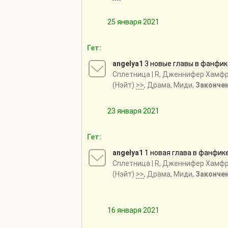
25 января 2021
Гет:
angelya1
3 новые главы в фанфи
Сплетница
| R, Дженнифер Хамф
(Нэйт)
>>
, Драма, Миди,
Законче
23 января 2021
Гет:
angelya1
1 новая глава в фанфик
Сплетница
| R, Дженнифер Хамф
(Нэйт)
>>
, Драма, Миди,
Законче
16 января 2021