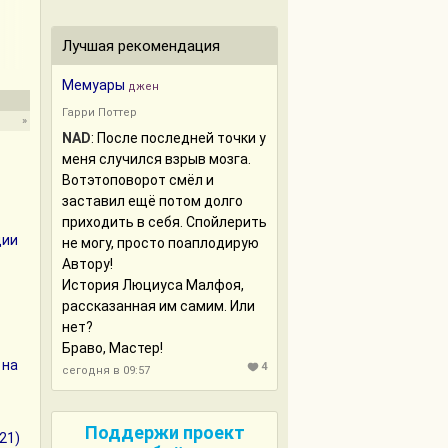
Лучшая рекомендация
Мемуары
джен
Гарри Поттер
»
NAD
: После последней точки у
меня случился взрыв мозга.
Вотэтоповорот смёл и
заставил ещё потом долго
приходить в себя. Спойлерить
дии
не могу, просто поаплодирую
Автору!
История Люциуса Малфоя,
рассказанная им самим. Или
нет?
Браво, Мастер!
 на
4
сегодня в 09:57
Поддержи проект
21)