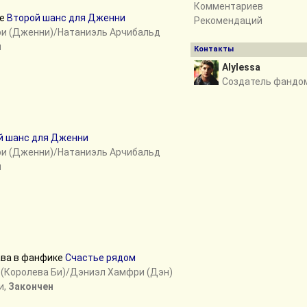
Комментариев
ке
Второй шанс для Дженни
Рекомендаций
ри (Дженни)/Натаниэль Арчибальд
н
Контакты
Alylessa
Создатель фандо
й шанс для Дженни
ри (Дженни)/Натаниэль Арчибальд
н
ава в фанфике
Счастье рядом
ф (Королева Би)/Дэниэл Хамфри (Дэн)
и,
Закончен