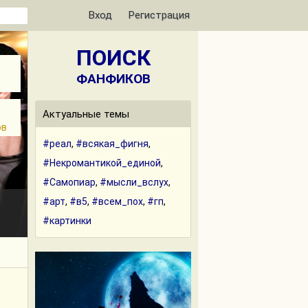
Вход
Регистрация
ПОИСК
ФАНФИКОВ
Актуальные темы
ов
#реал
,
#всякая_фигня
,
#Некромантикой_единой
,
#Самопиар
,
#мысли_вслух
,
#арт
,
#в5
,
#всем_пох
,
#гп
,
#картинки