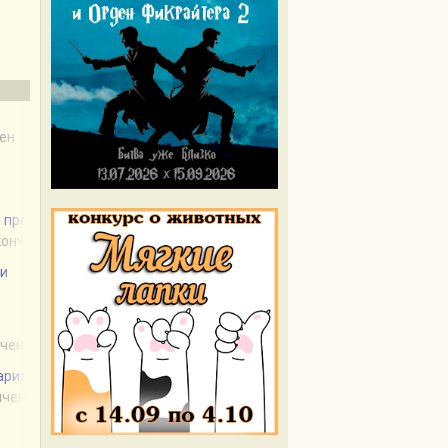
чен
и проклятие?
акончен
ни
нчен
Париже
нчен