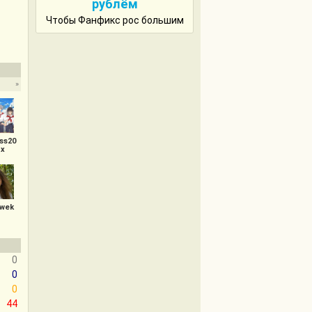
рублём
Чтобы Фанфикс рос большим
»
ss20
x
wek
0
0
0
44