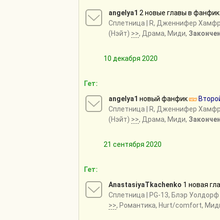
angelya1
2 новые главы в фанфи
Сплетница
| R, Дженнифер Хамф
(Нэйт)
>>
, Драма, Миди,
Законче
10 декабря 2020
Гет:
angelya1
новый фанфик
Второ
Сплетница
| R, Дженнифер Хамф
(Нэйт)
>>
, Драма, Миди,
Законче
21 сентября 2020
Гет:
AnastasiyaTkachenko
1 новая гл
Сплетница
| PG-13, Блэр Уолдор
>>
, Романтика, Hurt/comfort, Мид