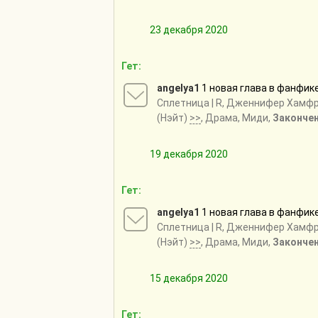
23 декабря 2020
Гет:
angelya1
1 новая глава в фанфик
Сплетница
| R, Дженнифер Хамф
(Нэйт)
>>
, Драма, Миди,
Законче
19 декабря 2020
Гет:
angelya1
1 новая глава в фанфик
Сплетница
| R, Дженнифер Хамф
(Нэйт)
>>
, Драма, Миди,
Законче
15 декабря 2020
Гет: