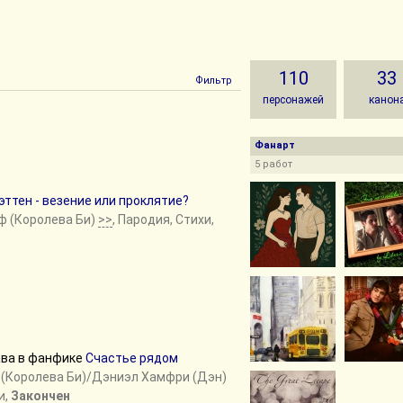
110
33
Фильтр
персонажей
канон
Фанарт
5 работ
ттен - везение или проклятие?
рф (Королева Би)
>>
, Пародия, Стихи,
ава в фанфике
Счастье рядом
ф (Королева Би)/Дэниэл Хамфри (Дэн)
и,
Закончен