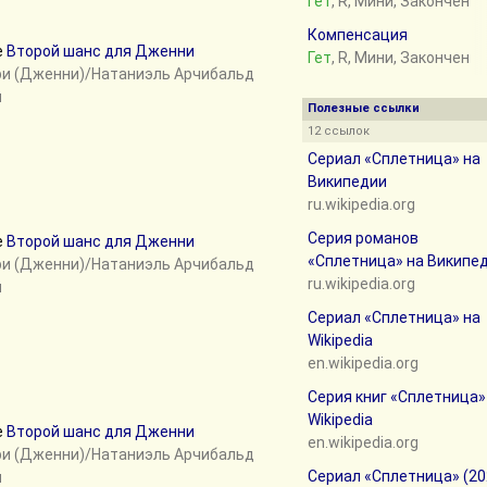
Гет
, R, Мини, Закончен
Компенсация
е
Второй шанс для Дженни
Гет
, R, Мини, Закончен
ри (Дженни)/Натаниэль Арчибальд
н
Полезные ссылки
12 ссылок
Сериал «Сплетница» на
Википедии
ru.wikipedia.org
Серия романов
е
Второй шанс для Дженни
«Сплетница» на Википе
ри (Дженни)/Натаниэль Арчибальд
ru.wikipedia.org
н
Сериал «Сплетница» на
Wikipedia
en.wikipedia.org
Серия книг «Сплетница»
Wikipedia
е
Второй шанс для Дженни
en.wikipedia.org
ри (Дженни)/Натаниэль Арчибальд
Сериал «Сплетница» (20
н