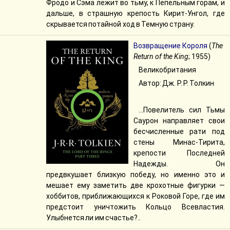
Фродо и Сэма лежит во тьму, к Пепельным горам, и
дальше, в страшную крепость Кирит-Унгол, где
скрывается потайной ход в Темную страну.
Возвращение Короля
(
The
Return of the King
; 1955)
Великобритания
Автор: Дж. Р. Р. Толкин
...Повелитель сил Тьмы
Саурон направляет свои
бесчисленные рати под
стены Минас-Тирита,
крепости Последней
Надежды. Он
предвкушает близкую победу, но именно это и
мешает ему заметить две крохотные фигурки —
хоббитов, приближающихся к Роковой Горе, где им
предстоит уничтожить Кольцо Всевластия.
Улыбнется ли им счастье?..