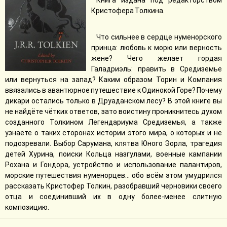
Книга издана под редакторством
Кристофера Толкина.
Что сильнее в сердце нуменорского
принца: любовь к морю или верность
жене? Чего желает гордая
Галадриэль: править в Средиземье
или вернуться на запад? Каким образом Торин и Компания
ввязались в авантюрное путешествие к Одинокой Горе? Почему
дикари остались только в Друаданском лесу? В этой книге вы
не найдёте чётких ответов, зато воистину проникнитесь духом
созданного Толкином Легендариума Средиземья, а также
узнаете о таких сторонах истории этого мира, о которых и не
подозревали. Выбор Сарумана, клятва Юного Эорла, трагедия
детей Хурина, поиски Кольца назгулами, военные кампании
Рохана и Гондора, устройство и использование палантиров,
морские путешествия нуменорцев… обо всём этом умудрился
рассказать Кристофер Толкин, разобравший черновики своего
отца и соединивший их в одну более-менее слитную
композицию.