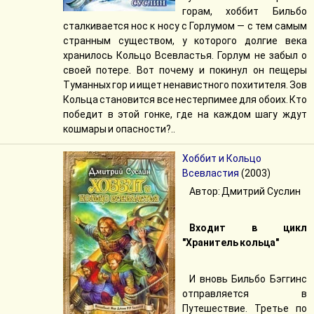
горам, хоббит Бильбо
сталкивается нос к носу с Горлумом — с тем самым
странным существом, у которого долгие века
хранилось Кольцо Всевластья. Горлум не забыл о
своей потере. Вот почему и покинул он пещеры
Туманных гор и ищет ненавистного похитителя. Зов
Кольца становится все нестерпимее для обоих. Кто
победит в этой гонке, где на каждом шагу ждут
кошмары и опасности?..
Хоббит и Кольцо
Всевластия
(2003)
Автор: Дмитрий Суслин
Входит в цикл
"Хранитель кольца"
И вновь Бильбо Бэггинс
отправляется в
Путешествие. Третье по