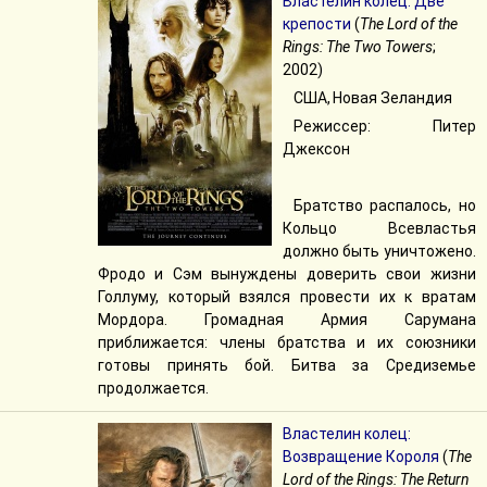
Властелин колец: Две
крепости
(
The Lord of the
Rings: The Two Towers
;
2002)
США, Новая Зеландия
Режиссер: Питер
Джексон
Братство распалось, но
Кольцо Всевластья
должно быть уничтожено.
Фродо и Сэм вынуждены доверить свои жизни
Голлуму, который взялся провести их к вратам
Мордора. Громадная Армия Сарумана
приближается: члены братства и их союзники
готовы принять бой. Битва за Средиземье
продолжается.
Властелин колец:
Возвращение Короля
(
The
Lord of the Rings: The Return