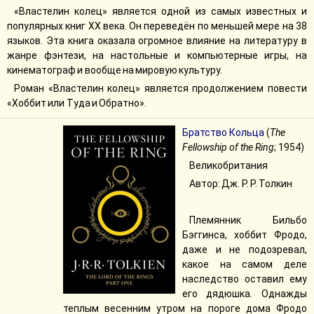
«Властелин колец» является одной из самых известных и
популярных книг XX века. Он переведён по меньшей мере на 38
языков. Эта книга оказала огромное влияние на литературу в
жанре фэнтези, на настольные и компьютерные игры, на
кинематограф и вообще на мировую культуру.
Роман «Властелин колец» является продолжением повести
«Хоббит или Туда и Обратно».
Братство Кольца
(
The
Fellowship of the Ring
; 1954)
Великобритания
Автор: Дж. Р. Р. Толкин
Племянник Бильбо
Бэггинса, хоббит Фродо,
даже и не подозревал,
какое на самом деле
наследство оставил ему
его дядюшка. Однажды
теплым весенним утром на пороге дома Фродо