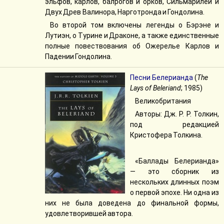
эльфов, карлов, балрогов и орков, Сильмарилей и
Двух Древ Валинора, Нарготронда и Гондолина.
Во второй том включены легенды о Бэрэне и
Лутиэн, о Турине и Драконе, а также единственные
полные повествования об Ожерелье Карлов и
Падении Гондолина.
Песни Белерианда
(
The
Lays of Beleriand
; 1985)
Великобритания
Авторы: Дж. Р. Р. Толкин,
под редакцией
Кристофера Толкина.
«Баллады Белерианда»
— это сборник из
нескольких длинных поэм
о первой эпохе. Ни одна из
них не была доведена до финальной формы,
удовлетворившей автора.