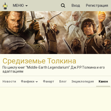
МЕНЮ
Вход
Регистрация
Средиземье Толкина
По циклу книг "Middle-Earth Legendarium" Дж.Р.Р.Толкина и его
адаптациям
Новости
Фанфики
Фанарт
Блог
Энциклопедия
Канон