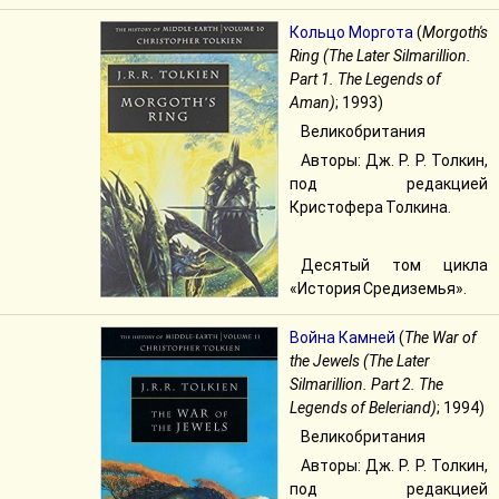
Кольцо Моргота
(
Morgoth's
Ring (The Later Silmarillion.
Part 1. The Legends of
Aman)
; 1993)
Великобритания
Авторы: Дж. Р. Р. Толкин,
под редакцией
Кристофера Толкина.
Десятый том цикла
«История Средиземья».
Война Камней
(
The War of
the Jewels (The Later
Silmarillion. Part 2. The
Legends of Beleriand)
; 1994)
Великобритания
Авторы: Дж. Р. Р. Толкин,
под редакцией