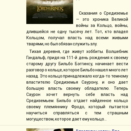
Сказания о Средиземье
— это хроника Великой
войны за Кольцо, войны,
длившейся не одну тысячу лет. Тот, кто владел
Кольцом, получал власть над всеми живыми
тварями, но был обязан служить злу.
Тихая деревня, где живут хоббиты. Волшебник
Гэндальф, придя на 111-й день рождения к своему
старому другу Бильбо Бэггинсу, начинает вести
разговор о кольце, которое Бильбо нашел много лет
назад. Это кольцо принадлежало когда-то темному
властителю Средиземья Саурону, и оно дает
большую власть своему обладателю. Теперь
Саурон хочет вернуть себе власть над
Средиземьем. Бильбо отдает найденное кольцо
своему племяннику Фродо, который пытается
научиться справляться с тем страшным
могуществом, которое дает ему кольцо…