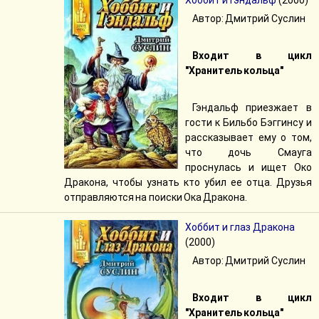
Хоббит и Гэндальф
(2000)
Автор: Дмитрий Суслин
Входит в цикл
"Хранитель кольца"
Гэндальф приезжает в
гости к Бильбо Бэггинсу и
рассказывает ему о том,
что дочь Смауга
проснулась и ищет Око
Дракона, чтобы узнать кто убил ее отца. Друзья
отправляются на поиски Ока Дракона.
Хоббит и глаз Дракона
(2000)
Автор: Дмитрий Суслин
Входит в цикл
"Хранитель кольца"