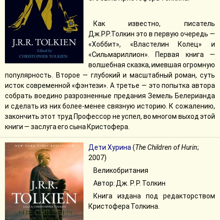
Как известно, писатель
Дж.Р.Р.Толкин это в первую очередь —
«Хоббит», «Властелин Колец» и
«Сильмариллион». Первая книга —
волшебная сказка, имевшая огромную
популярность. Второе — глубокий и масштабный роман, суть
исток современной «фэнтези». А третье — это попытка автора
собрать воедино разрозненные предания Земель Белерианда
и сделать из них более-менее связную историю. К сожалению,
закончить этот труд Профессор не успел, во многом выход этой
книги — заслуга его сына Кристофера.
Дети Хурина
(
The Children of Hurin
;
2007)
Великобритания
Автор: Дж. Р. Р. Толкин
Книга издана под редакторством
Кристофера Толкина.