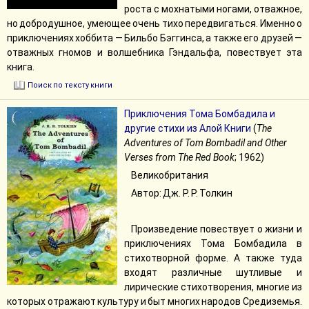
роста с мохнатыми ногами, отважное,
но добродушное, умеющее очень тихо передвигаться. Именно о
приключениях хоббита — Бильбо Бэггинса, а также его друзей —
отважных гномов и волшебника Гэндальфа, повествует эта
книга.
Поиск по тексту книги
Приключения Тома Бомбадила и
другие стихи из Алой Книги
(
The
Adventures of Tom Bombadil and Other
Verses from The Red Book
; 1962)
Великобритания
Автор: Дж. Р. Р. Толкин
Произведение повествует о жизни и
приключениях Тома Бомбадила в
стихотворной форме. А также туда
входят различные шутливые и
лирические стихотворения, многие из
которых отражают культуру и быт многих народов Средиземья.