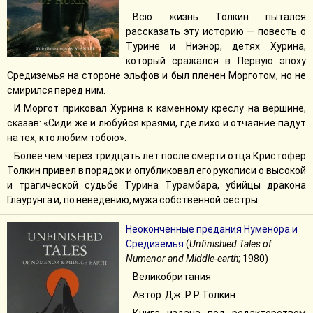
Всю жизнь Толкин пытался
рассказать эту историю — повесть о
Турине и Ниэнор, детях Хурина,
который сражался в Первую эпоху
Средиземья на стороне эльфов и был пленен Морготом, но не
смирился перед ним.
И Моргот приковал Хурина к каменному креслу на вершине,
сказав: «Сиди же и любуйся краями, где лихо и отчаяние падут
на тех, кто любим тобою».
Более чем через тридцать лет после смерти отца Кристофер
Толкин привел в порядок и опубликовал его рукописи о высокой
и трагической судьбе Турина Турамбара, убийцы дракона
Глаурунга и, по неведению, мужа собственной сестры.
Неоконченные предания Нуменора и
Средиземья
(
Unfinishied Tales of
Numenor and Middle-earth
; 1980)
Великобритания
Автор: Дж. Р. Р. Толкин