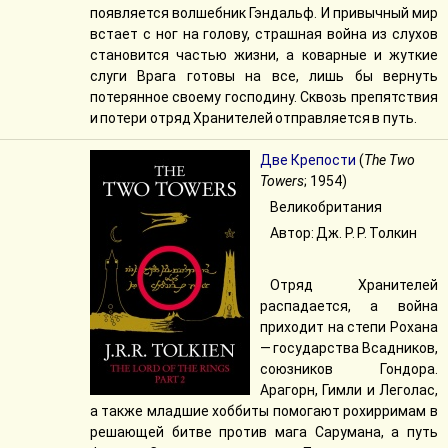
появляется волшебник Гэндальф. И привычный мир
встает с ног на голову, страшная война из слухов
становится частью жизни, а коварные и жуткие
слуги Врага готовы на все, лишь бы вернуть
потерянное своему господину. Сквозь препятствия
и потери отряд Хранителей отправляется в путь.
Две Крепости
(
The Two
Towers
; 1954)
Великобритания
Автор: Дж. Р. Р. Толкин
Отряд Хранителей
распадается, а война
приходит на степи Рохана
— государства Всадников,
союзников Гондора.
Арагорн, Гимли и Леголас,
а также младшие хоббиты помогают рохирримам в
решающей битве против мага Сарумана, а путь