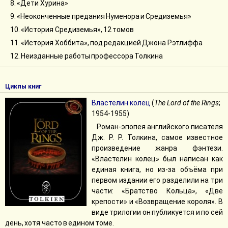
8. «Дети Хурина»
9. «Неоконченные предания Нуменора и Средиземья»
10. «История Средиземья», 12 томов
11. «История Хоббита», под редакцией Джона Рэтлиффа
12. Неизданные работы профессора Толкина
Циклы книг
Властелин колец
(
The Lord of the Rings
;
1954-1955)
Роман-эпопея английского писателя
Дж. Р. Р. Толкина, самое известное
произведение жанра фэнтези.
«Властелин колец» был написан как
единая книга, но из-за объёма при
первом издании его разделили на три
части: «Братство Кольца», «Две
крепости» и «Возвращение короля». В
виде трилогии он публикуется и по сей
день, хотя часто в едином томе.