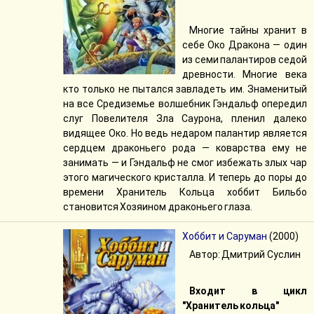
Многие тайны хранит в
себе Око Дракона — один
из семи палантиров седой
древности. Многие века
кто только не пытался завладеть им. Знаменитый
на все Средиземье волшебник Гэндальф опередил
слуг Повелителя Зла Саурона, пленил далеко
видящее Око. Но ведь недаром палантир является
сердцем драконьего рода — коварства ему не
занимать — и Гэндальф не смог избежать злых чар
этого магического кристалла. И теперь до поры до
времени Хранитель Кольца хоббит Бильбо
становится Хозяином драконьего глаза.
Хоббит и Саруман
(2000)
Автор: Дмитрий Суслин
Входит в цикл
"Хранитель кольца"