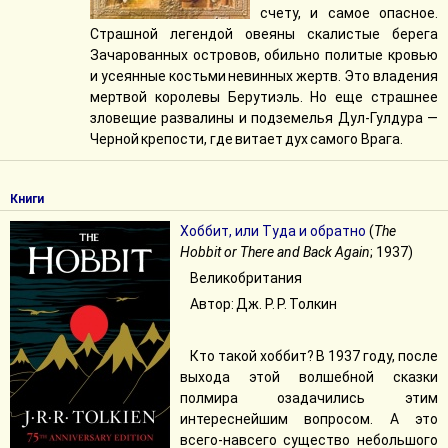
счету, и самое опасное.
Страшной легендой овеяны скалистые берега
Зачарованных островов, обильно политые кровью
и усеянные костьми невинных жертв. Это владения
мертвой королевы Берутиэль. Но еще страшнее
зловещие развалины и подземелья Дул-Гулдура —
Черной крепости, где витает дух самого Врага.
Книги
Хоббит, или Туда и обратно
(
The
Hobbit or There and Back Again
; 1937)
Великобритания
Автор: Дж. Р. Р. Толкин
Кто такой хоббит? В 1937 году, после
выхода этой волшебной сказки
полмира озадачились этим
интереснейшим вопросом. А это
всего-навсего существо небольшого