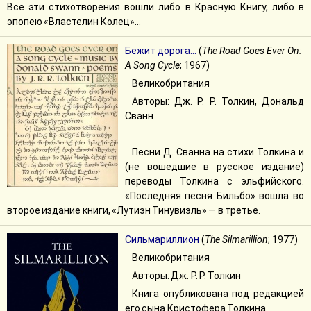
Все эти стихотворения вошли либо в Красную Книгу, либо в
эпопею «Властелин Колец»...
Бежит дорога...
(
The Road Goes Ever On:
A Song Cycle
; 1967)
Великобритания
Авторы: Дж. Р. Р. Толкин, Дональд
Сванн
Песни Д. Сванна на стихи Толкина и
(не вошедшие в русское издание)
переводы Толкина с эльфийского.
«Последняя песня Бильбо» вошла во
второе издание книги, «Лутиэн Тинувиэль» — в третье.
Сильмариллион
(
The Silmarillion
; 1977)
Великобритания
Авторы: Дж. Р. Р. Толкин
Книга опубликована под редакцией
его сына Кристофера Толкина.