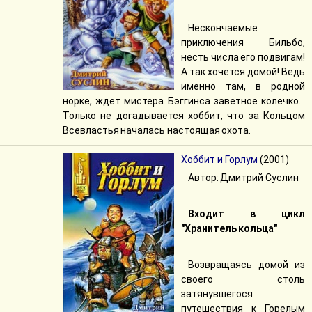
Нескончаемые
приключения Бильбо,
несть числа его подвигам!
А так хочется домой! Ведь
именно там, в родной
норке, ждет мистера Бэггинса заветное колечко…
Только не догадывается хоббит, что за Кольцом
Всевластья началась настоящая охота.
Хоббит и Горлум
(2001)
Автор: Дмитрий Суслин
Входит в цикл
"Хранитель кольца"
Возвращаясь домой из
своего столь
затянувшегося
путешествия к Горелым