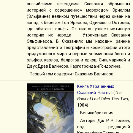
английскими легендами, Сказания обрамлены
историей о совершенном мореходом Эриолом
(Эльфвине) великом путешествии через океан на
запад, к берегам Тол Эрэссэа, Одинокого Острова,
где обитают эльфы. От них он узнает истинную
историю их народа — Утраченные Сказания
Эльфинесса. В Сказаниях мы находим ранние
представления о географии и космографии этого
придуманного мира и первые упоминания богов и
эльфов, карлов, балрогов и орков, Сильмарилей и
Двух Древ Валинора, Нарготронда и Гондолина.
Первый том содержит Сказания Валинора.
Книга Утраченных
Сказаний. Часть II
(
The
Book of Lost Tales. Part Two
;
1984)
Великобритания
Авторы: Дж. Р. Р. Толкин,
под редакцией