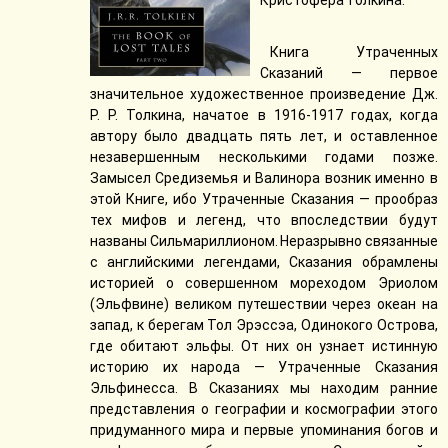
Кристофера Толкина.
Книга Утраченных
Сказаний — первое
значительное художественное произведение Дж.
Р. Р. Толкина, начатое в 1916-1917 годах, когда
автору было двадцать пять лет, и оставленное
незавершенным несколькими годами позже.
Замысел Средиземья и Валинора возник именно в
этой Книге, ибо Утраченные Сказания — прообраз
тех мифов и легенд, что впоследствии будут
названы Сильмариллионом. Неразрывно связанные
с английскими легендами, Сказания обрамлены
историей о совершенном мореходом Эриолом
(Эльфвине) великом путешествии через океан на
запад, к берегам Тол Эрэссэа, Одинокого Острова,
где обитают эльфы. От них он узнает истинную
историю их народа — Утраченные Сказания
Эльфинесса. В Сказаниях мы находим ранние
представления о географии и космографии этого
придуманного мира и первые упоминания богов и