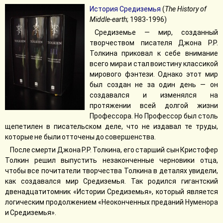
История Средиземья
(
The History of
Middle-earth
; 1983-1996)
Средиземье — мир, созданный
творчеством писателя Джона Р.Р.
Толкина приковал к себе внимание
всего мира и стал воистину классикой
мирового фэнтези. Однако этот мир
был создан не за один день — он
создавался и изменялся на
протяжении всей долгой жизни
Профессора. Но Профессор был столь
щепетилен в писательском деле, что не издавал те труды,
которые не были отточены до совершенства.
После смерти Джона Р.Р. Толкина, его старший сын Кристофер
Толкин решил выпустить незаконченные черновики отца,
чтобы все почитатели творчества Толкина в деталях увидели,
как создавался мир Средиземья. Так родился гигантский
двенадцатитомник «Истории Средиземья», который является
логическим продолжением «Неоконченных преданий Нуменора
и Средиземья».