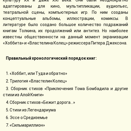
культуру XX и даже XXI века. Они были неоднократно
адаптированы для кино, мультипликации, аудиопьес,
театральной сцены, компьютерных игр. По ним созданы
концептуальные альбомы, иллюстрации, комиксы. В
литературе было создано большое количество подражаний
книгам Толкина, их продолжений или антитез. Но наиболее
известны общественности на данный момент экранизации
«Хоббита» и «Властелина Колец» режиссера Питера Джексона.
Правильный хронологический порядок книг:
1. «Хоббит, или Туда и обратно»
2. Трилогия «Властелин Колец»
3. Сборник стихов «Приключения Тома Бомбадила и другие
стихи из Алой Книги»
4. Сборник стихов «Бежит дорога...»
5. Стихи из Легендариума
6. Эссе о Средиземье
7. «Сильмариллион»