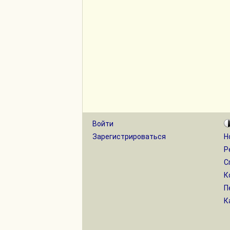
Войти
Зарегистрироваться
Н
Р
С
К
П
К