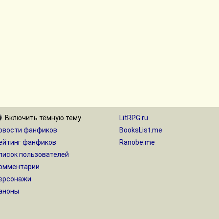
Включить
тёмную
тему
LitRPG.ru
овости фанфиков
BooksList.me
ейтинг фанфиков
Ranobe.me
писок пользователей
омментарии
ерсонажи
аноны