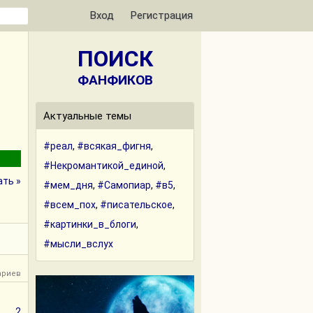
Вход
Регистрация
ПОИСК
ФАНФИКОВ
Актуальные темы
#реал
,
#всякая_фигня
,
#Некромантикой_единой
,
ать »
#мем_дня
,
#Самопиар
,
#в5
,
#всем_пох
,
#писательское
,
#картинки_в_блоги
,
#мысли_вслух
ариев
2