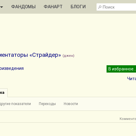
ФАНДОМЫ
ФАНАРТ
БЛОГИ
ентаторы «Страйдер»
(джен)
роизведения
Чит
ка
другие показатели
Переходы
Новости
Коммент