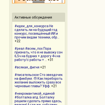
Активные обсуждения
#идеи_для_конкурса Не
сделать ли на будущий год
конкурс, посвящённый ИИ и
прочим видам техники, обр...
+22
#реал #всем_пох Пора
признать, что я не вывожу сон
6,5ч на будних + дорогу 4ч на
работу/с работы + ...
+31
#всякая_фигня
+21
#писательское Сто звездочек
на фикбуке. 🥹 Как перебороть
желание выложить сразу все
черновые главы? Уфф.
+21
#некромантикой_единой
#болталка апд. Болталку
решили сделать прямо здесь,
велкам! А где же, собствен...