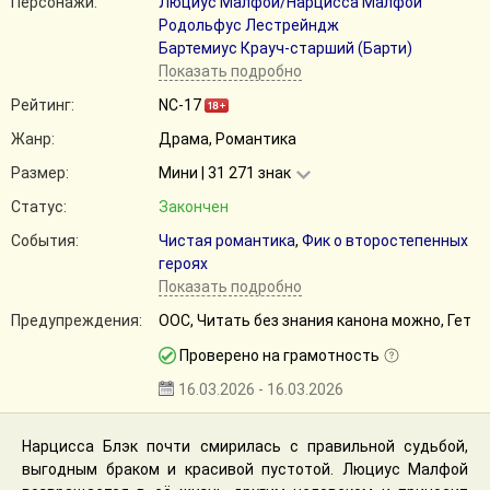
Персонажи:
Люциус Малфой/Нарцисса Малфой
Родольфус Лестрейндж
Бартемиус Крауч-старший (Барти)
Показать подробно
Рейтинг:
NC-17
Жанр:
Драма, Романтика
Размер:
Мини | 31 271 знак
Статус:
Закончен
События:
Чистая романтика
,
Фик о второстепенных
героях
Показать подробно
Предупреждения:
ООС, Читать без знания канона можно, Гет
Проверено на грамотность
16.03.2026 - 16.03.2026
Нарцисса Блэк почти смирилась с правильной судьбой,
выгодным браком и красивой пустотой. Люциус Малфой