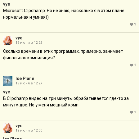
vye
Microsoft Clipchamp. Но не знаю, насколько я в этом плане
нормальная и умная))
1
vye
19 июня в 12:25
Сколько времени в этих программах, примерно, занимает
финальная компиляция?
1
Ice Plane
19 июня в 12:27
vye
В Clipchamp видео на три минуты обрабатывается где-то за
минуту-две. Но у меня мощный комп
1
vye
19 июня в 12:30