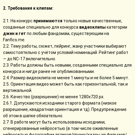
2. Требования к клипам:
2.1. На конкурс
принимаются
только новые качественные,
созданные специально для конкурса
видеоклипы
категории
джен и гет
по любым фандомам, существующим на
Fanfics.me.
2.2. Тему работы, сюжет, пейринг, жанр участники выбирают
самостоятельно с учётом условий номинаций. Рейтинг работ
— до NC-17 включительно.
2.3. Работы должны быть новыми, созданными специально для
конкурса и нигде ранее не опубликованными.
2.4. Размер видеоклипа не менее 1 минуты и не более 5 минут.
2.5. Ориентация видео может быть как горизонтальной, так и
вертикальной.
2.6. Качество (разрешение) не менее 1280x720 рх.
2.6.1. Допускаются исходники старого формата (низкое
разрешение, квадратная ориентация и тд). Предупреждение
об этом в шапке обязательно.
2.7. В работе могут быть использованы исходники,
сгенерированные нейросетью (в том числе оживленные
нейросетью фотографии актеров/промо/кадры из фильмов/