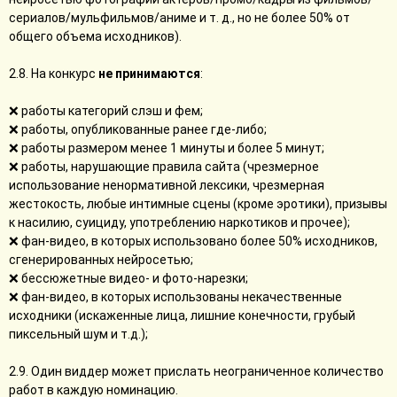
сериалов/мульфильмов/аниме и т. д., но не более 50% от
общего объема исходников).
2.8. На конкурс
не принимаются
:
❌ работы категорий слэш и фем;
❌ работы, опубликованные ранее где-либо;
❌ работы размером менее 1 минуты и более 5 минут;
❌ работы, нарушающие правила сайта (чрезмерное
использование ненормативной лексики, чрезмерная
жестокость, любые интимные сцены (кроме эротики), призывы
к насилию, суициду, употреблению наркотиков и прочее);
❌ фан-видео, в которых использовано более 50% исходников,
сгенерированных нейросетью;
❌ бессюжетные видео- и фото-нарезки;
❌ фан-видео, в которых использованы некачественные
исходники (искаженные лица, лишние конечности, грубый
пиксельный шум и т.д.);
2.9. Один виддер может прислать неограниченное количество
работ в каждую номинацию.