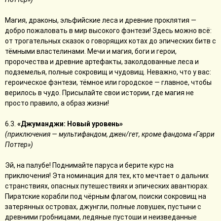
Магия, драконы, эльфийские леса и древние проклятия —
добро пожаловать в мир высокого фэнтези! Здесь можно всё:
от трогательных сказок о говорящих котах до эпических битв с
тёмными властелинами. Мечи и магия, боги и герои,
пророчества и древние артефакты, заколдованные леса и
подземелья, полные сокровищ и чудовищ. Неважно, что у вас:
героическое фэнтези, тёмное или городское — главное, чтобы
верилось в чудо. Присылайте свои истории, где магия не
просто правило, а образ жизни!
6.3.
«Джуманджи: Новый уровень»
(приключения — мультифандом, джен/гет, кроме фандома «Гарри
Поттер»)
Эй, на палубе! Поднимайте паруса и берите курс на
приключения! Эта номинация для тех, кто мечтает о дальних
странствиях, опасных путешествиях и эпических авантюрах.
Пиратские корабли под чёрным флагом, поиски сокровищ на
затерянных островах, джунгли, полные ловушек, пустыни с
древними гробницами, ледяные пустоши и неизведанные