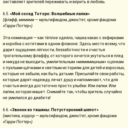
заставляет зрителей переживать и верить в любовь.
6.5.
«Мой сосед Тоторо: Волшебные лапки»
(флафф, мимими — мультифандом, джен/гет, кроме фандома
«Гарри Поттер»)
Эта номинация — как тёплое одеяло, чашка какао с зефирками
и коробка с котятами в одном флаконе. Здесь место всему, что
дарит ощущение лёгкости, беззаботности и счастья:
трогательному флаффу, от которого хочется укутаться в плед
и никуда не выходить, умилительным «мимимишным» сценкам
с пухлыми щёчками и светлым историям для детей и взрослых,
которые не забыли, как быть детьми. Присылайте свои работы,
которые дарят надежду, лечат душу и напоминают, что для
счастья иногда достаточно просто улыбки. Или лапки. Или
лапки, которая машет. Снимайте так, чтобы зритель случайно
не умилился до диабета!
6.6.
«Звонок из тишины: Потусторонний шепот»
(мистика, хоррор — мультифандом, джен/гет, кроме фандома
«Гарри Поттер»)