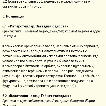
5.2. Если все условия соблюдены, то можно получить от
организаторов + 1 голос.
6. Номинации
6.1.
«Интерстеллар. Звёздная одиссея»
(фантастика — мультифандом, джен/гет, кроме фандома «Гарри
Поттер»)
Космические крейсеры на варпе, неоновые огни киберпанка,
безжалостные андроиды, альтернативная история с
летающими автомобилями и жёсткий постапокалипсис, где
человечество выживает на руинах былого величия.
Космоопера с битвами на орбите, биопанк с щупальцами,
стимпанк с шестерёнками и паром — все разновидности
научной фантастики приветствуются! Главное — чтобы было
футуристично, технологично и заставляло задуматься о
будущем. Ну и чтобы гравитация не подвела))
6.2.
«Властелин колец: Тайная твердыня»
(фэнтези — мультифандом, джен/гет, кроме фандома «Гарри
Поттер»)