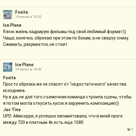
Foxita
19 июня в 10:32
Ice Plane
Я всю жизнь кадрирую фильмы под свой любимый формат))
Чаще, конечно, обрезаю при этом по бокам, а не сверху-снизу.
Сжимать, разумеется, не стоит.
Ice Plane
19 июня в 10:36
Foxita
Просто обрезка же не спасет от "недостаточного" качества
исходника...
Ну и да, не для того съемочная команда строила сцены, чтобы
я потом могла откусить кусок и заруинить композицию))
Jas Tina
UPD: Аймсорри, я успешно запамятовала, что в моей проге
между 720 и платным 4к есть еще 1080.
1