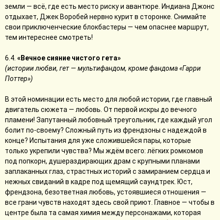
земли — всё, где есть место риску и авантюре. Индиана Джонс
отдыхает, Джек Воробей нервно курит в сторонке. Снимайте
свои приключенческие блокбастеры — чем опаснее маршрут,
тем интереснее смотреть!
6.4.
«Вечное сияние чистого гета»
(истории любви, гет — мультифандом, кроме фандома «Гарри
Поттер»)
В этой номинации есть место для любой истории, где главный
двигатель сюжета — любовь. От первой искры до вечного
пламени! Запутанный любовный треугольник, где каждый угол
болит по-своему? Сложный путь из френдзоны с надеждой в
конце? Испытания для уже сложившейся пары, которые
только укрепили чувства? Мы ждём всего: лёгких ромкомов
под попкорн, душераздирающих драм с крупными планами
заплаканных глаз, страстных историй с замиранием сердца и
нежных свиданий в кадре под щемящий саундтрек. Юст,
френдзона, безответная любовь, устоявшиеся отношения —
все грани чувств находят здесь свой приют. Главное — чтобы в
центре была та самая химия между персонажами, которая