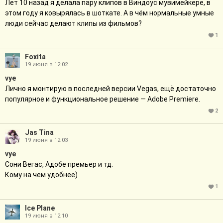
Лет 10 назад я делала пару клипов в Виндоус мувимейкере, в
этом году я ковырялась в шоткате. А в чём нормальные умные
люди сейчас делают клипы из фильмов?
1
Foxita
19 июня в 12:02
vye
Лично я монтирую в последней версии Vegas, ещё достаточно
популярное и функциональное решение — Adobe Premiere.
2
Jas Tina
19 июня в 12:03
vye
Сони Вегас, Адобе премьер и тд.
Кому на чем удобнее)
1
Ice Plane
19 июня в 12:10