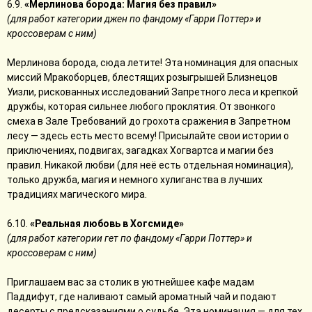
6.9.
«Мерлинова борода: Магия без правил»
(для работ категории джен по фандому «Гарри Поттер» и
кроссоверам с ним)
Мерлинова борода, сюда летите! Эта номинация для опасных
миссий Мракоборцев, блестящих розыгрышей Близнецов
Уизли, рискованных исследований Запретного леса и крепкой
дружбы, которая сильнее любого проклятия. От звонкого
смеха в Зале Требований до грохота сражения в Запретном
лесу — здесь есть место всему! Присылайте свои истории о
приключениях, подвигах, загадках Хогвартса и магии без
правил. Никакой любви (для неё есть отдельная номинация),
только дружба, магия и немного хулиганства в лучших
традициях магического мира.
6.10.
«Реальная любовь в Хогсмиде»
(для работ категории гет по фандому «Гарри Поттер» и
кроссоверам с ним)
Приглашаем вас за столик в уютнейшее кафе мадам
Паддифут, где наливают самый ароматный чай и подают
десерты с предсказаниями о судьбе. Эта номинация — для тех,