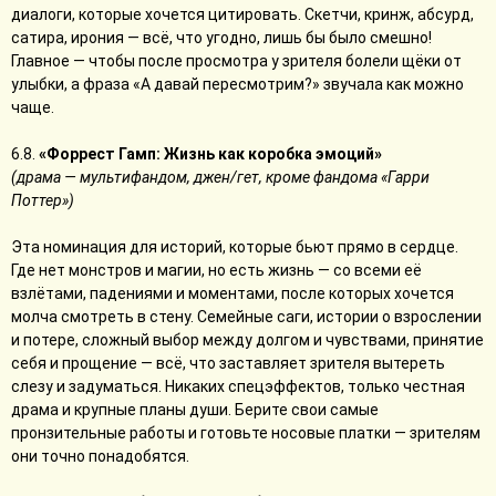
диалоги, которые хочется цитировать. Скетчи, кринж, абсурд,
сатира, ирония — всё, что угодно, лишь бы было смешно!
Главное — чтобы после просмотра у зрителя болели щёки от
улыбки, а фраза «А давай пересмотрим?» звучала как можно
чаще.
6.8.
«Форрест Гамп: Жизнь как коробка эмоций»
(драма — мультифандом, джен/гет, кроме фандома «Гарри
Поттер»)
Эта номинация для историй, которые бьют прямо в сердце.
Где нет монстров и магии, но есть жизнь — со всеми её
взлётами, падениями и моментами, после которых хочется
молча смотреть в стену. Семейные саги, истории о взрослении
и потере, сложный выбор между долгом и чувствами, принятие
себя и прощение — всё, что заставляет зрителя вытереть
слезу и задуматься. Никаких спецэффектов, только честная
драма и крупные планы души. Берите свои самые
пронзительные работы и готовьте носовые платки — зрителям
они точно понадобятся.