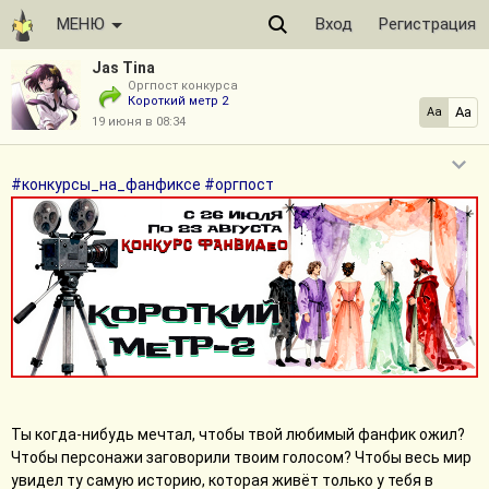
МЕНЮ
Вход
Регистрация
Jas Tina
Оргпост конкурса
Короткий метр 2
Aa
Aa
19 июня в 08:34
#конкурсы_на_фанфиксе
#оргпост
Ты когда-нибудь мечтал, чтобы твой любимый фанфик ожил?
Чтобы персонажи заговорили твоим голосом? Чтобы весь мир
увидел ту самую историю, которая живёт только у тебя в