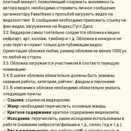
платный аккаунт, позволяющий сохранить анонимность
автора видео, необходимо отправить личное сообщение
организатору
Fausthaus
с просьбой загрузить видео на
видеохостинг. В сообщении необходимо приложить ссылку на
фан-видео, загруженное на Яндекс/Гугл Диск.
3.2. Виддером самостоятельно создается обложка к видео:
нейроарт, арт, коллаж, тумблер и т.д. Обложка в конкурсе не
участвует и служит только для публикации видео.
Ориентация обложки любая, размер обложки не менее 1000 рх
по любой из сторон.
3.3. Обложка загружается участником в соответствующую
номинацию.
3.4. В шапке обложки обязательно должны быть указаны:
название работы, категория, рейтинг, фандом и персонажи.
3.5. В описании к обложке необходимо обязательно указать
следующие пункты:
✅
Ссылка:
ссылка на видеоролик;
✅
Жанр:
необходимо перечислить основные жанры;
✅
Краткое содержание:
краткое содержание видеоклипа;
✅
Исходники:
перечислить, какие исходники использованы в
работе (название нейросети/фильма и т.д., сезон, год и т.д.);
✅
Вес и длительность:
вес работы в МБ и длительность в