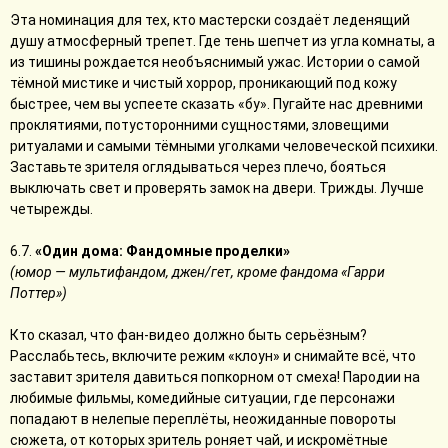
Эта номинация для тех, кто мастерски создаёт леденящий
душу атмосферный трепет. Где тень шепчет из угла комнаты, а
из тишины рождается необъяснимый ужас. Истории о самой
тёмной мистике и чистый хоррор, проникающий под кожу
быстрее, чем вы успеете сказать «бу». Пугайте нас древними
проклятиями, потусторонними сущностями, зловещими
ритуалами и самыми тёмными уголками человеческой психики.
Заставьте зрителя оглядываться через плечо, бояться
выключать свет и проверять замок на двери. Трижды. Лучше
четырежды.
6.7.
«Один дома: Фандомные проделки»
(юмор — мультифандом, джен/гет, кроме фандома «Гарри
Поттер»)
Кто сказал, что фан-видео должно быть серьёзным?
Расслабьтесь, включите режим «клоун» и снимайте всё, что
заставит зрителя давиться попкорном от смеха! Пародии на
любимые фильмы, комедийные ситуации, где персонажи
попадают в нелепые переплёты, неожиданные повороты
сюжета, от которых зритель роняет чай, и искромётные