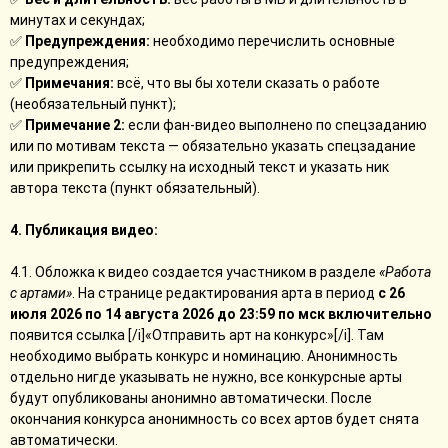
минутах и секундах;
✅
Предупреждения:
необходимо перечислить основные
предупреждения;
✅
Примечания:
всё, что вы бы хотели сказать о работе
(необязательный пункт);
✅
Примечание 2:
если фан-видео выполнено по спецзаданию
или по мотивам текста — обязательно указать спецзадание
или прикрепить ссылку на исходный текст и указать ник
автора текста (пункт обязательный).
4. Публикация видео:
4.1. Обложка к видео создается участником в разделе
«Работа
с артами»
. На странице редактирования арта в период
с 26
июля 2026 по 14 августа 2026 до 23:59 по мск включительно
появится ссылка [/i]«Отправить арт на конкурс»[/i]. Там
необходимо выбрать конкурс и номинацию. Анонимность
отдельно нигде указывать не нужно, все конкурсные арты
будут опубликованы анонимно автоматически. После
окончания конкурса анонимность со всех артов будет снята
автоматически.