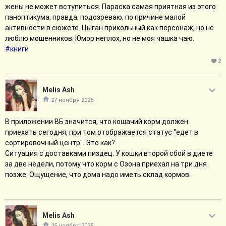
жены не может вступиться. Параска самая приятная из этого
любовная линия есть, и да, с заявленным на обложке принцем,
паноптикума, правда, подозреваю, по причине малой
но её поначалу не очень много, в начале там родственных,
активности в сюжете. Цыган прикольный как персонаж, но не
приятельско дружески и просто разных дженовых
люблю мошенников. Юмор неплох, но не моя чашка чаю.
взаимодействий сильно больше. В принципе романтик мне
#книги
понравился. Местами мб немного наивно и недожато - в конце
стоило бы хоть какой-то конфликт пихнуть, а Теодор даже
2
братцу Софи по морде не надавал, хотя было за что, у него же
близкий родственник погиб из-за этого пламенного
Melis Ash
революционера, и еще куча народу постарадало, некоторые
27 ноября 2025
моменты показались не очень продуманными... но на фоне
неадекватных мачо и героинь-истеричек, всех этих
В приложении ВБ значится, что кошачий корм должен
высосанных из пальца лавхейтных конфликтов и притянутых
приехать сегодня, при том отображается статус "едет в
пейрингов между врагами и прочими неподходящими друг
сортировочный центр". Это как?
другу людьми, читать было приятно(вот Софи и Теодор как раз
Ситуация с доставками пиздец. У кошки второй сбой в диете
по характеру очень друг другу подходят, тут нет ощущения
за две недели, потому что корм с Озона приехал на три дня
"ВТФ, почему эти люди вообще друг другу нравятся?). Ну и в
позже. Ощущение, что дома надо иметь склад кормов.
целом Теодор очень симпатичный получился. Спокойный, с
чувством юмора и прикольными хобби. Повторюсь, в конце
автор недожала, получилось неправдоподобное поведение.
(Меня там еще напрягло, что сцену с признанием Софи про
Melis Ash
участие в заговоре автор слила).
25 ноября 2025