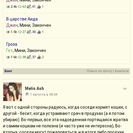
Джен
, Мини, Закончен
2.4k
63
41
1
В царстве Аида
Джен
, Мини, Закончен
1.5k
27
30
1
Гроза
Гет
, Мини, Закончен
1.6k
38
37
2
Блог
Поиск по блогу
|
Хэштеги
Melis Ash
1 августа в 00:04
Я вот с одной стороны радуюсь, когда соседи кормят кошек, с
другой - бесит, когда устраивают срач в продухах (а я потом
убираю). Во-первых, все эта надоеденная портящаяся жратва
и самим кошкам не полезна (и часто уже не интересна), Во-
вторых, соседи могут пожаловаться, и в итоге либо продухи