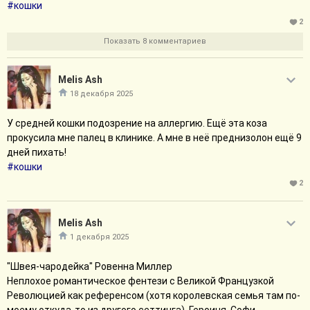
#кошки
Свернуть сообщение
2
Показать 8 комментариев
Melis Ash
18 декабря 2025
У средней кошки подозрение на аллергию. Ещё эта коза
прокусила мне палец в клинике. А мне в неё преднизолон ещё 9
дней пихать!
#кошки
2
Melis Ash
1 декабря 2025
"Швея-чародейка" Ровенна Миллер
Неплохое романтическое фентези с Великой Французкой
Революцией как референсом (хотя королевская семья там по-