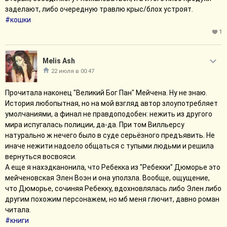
заделают, либо очередную травлю крыс/блох устроят.
#кошки
1
Melis Ash
22 июля в 00:47
Прочитала наконец "Великий Бог Пан" Мейчена. Ну не знаю.
История любопытная, но на мой взгляд автор злоупотребляет
умолчаниями, а финал не правдоподобен: нежить из другого
мира испугалась полиции, да-да. При том Вилльерсу
натурально ж нечего было в суде серьёзного предъявить. Не
иначе нежити надоело общаться с тупыми людьми и решила
вернуться восвояси.
А еще я нахэдканонила, что Ребекка из "Ребекки" Дюморье это
мейченовская Элен Воэн и она уползла. Вообще, ощущение,
что Дюморье, сочиняя Ребекку, вдохновлялась либо Элен либо
другим похожим персонажем, но мб меня глючит, давно роман
читала.
#книги