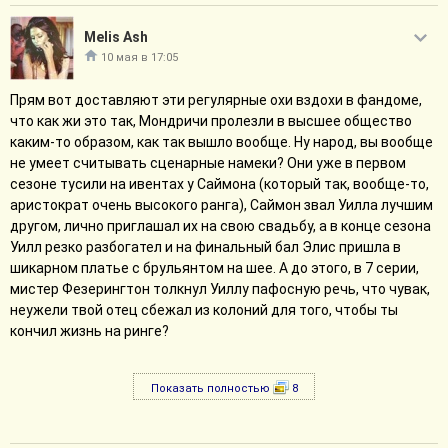
Melis Ash
10 мая в 17:05
Прям вот доставляют эти регулярные охи вздохи в фандоме,
что как жи это так, Мондричи пролезли в высшее общество
каким-то образом, как так вышло вообще. Ну народ, вы вообще
не умеет считывать сценарные намеки? Они уже в первом
сезоне тусили на ивентах у Саймона (который так, вообще-то,
аристократ очень высокого ранга), Саймон звал Уилла лучшим
другом, лично приглашал их на свою свадьбу, а в конце сезона
Уилл резко разбогател и на финальный бал Элис пришла в
шикарном платье с брульянтом на шее. А до этого, в 7 серии,
мистер Фезерингтон толкнул Уиллу пафосную речь, что чувак,
неужели твой отец сбежал из колоний для того, чтобы ты
кончил жизнь на ринге?
Показать полностью
8