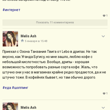
отказалась трахаться с ним за деньги и не за деньги тоже
#книги
перед этим.
#интернет
Свернуть сообщение
1
Ну и не очень приятное ощущение, что автор периодически
дрочит в процессе. Оно, правда, встроено в сюжет, но все
Показать 11 комментариев
равно как-то бе.
Melis Ash
#книги
5 января в 15:48
Свернуть сообщение
Приехал с Озона Танзания Твига от Lebo в дрипах. Не так
вкусно, как Уганда Бугису, но мне зашло, люблю кофе с
небольшой кислотностью. Вообще, дрипы - хорошая
возможность попробовать разные сорта кофе. Жаль, что
штучно они у нас в магазинах крайне редко продаются, да и не
штучно тоже. В кофейнях бывает, но там обычно дорого.
#еда
#шоппинг
1
Melis Ash