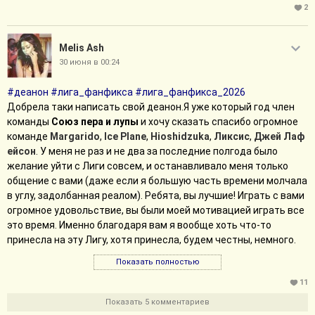
2
Melis Ash
30 июня в 00:24
#деанон
#лига_фанфикса
#лига_фанфикса_2026
Добрела таки написать свой деанон.Я уже который год член
команды
Союз пера и лупы
и хочу сказать спасибо огромное
команде
Margarido
,
Ice Plane
,
Hioshidzuka
,
Ликсис
,
Джей Лаф
ейсон
. У меня не раз и не два за последние полгода было
желание уйти с Лиги совсем, и останавливало меня только
общение с вами (даже если я большую часть времени молчала
в углу, задолбанная реалом). Ребята, вы лучшие! Играть с вами
огромное удовольствие, вы были моей мотивацией играть все
это время. Именно благодаря вам я вообще хоть что-то
принесла на эту Лигу, хотя принесла, будем честны, немного.
Показать полностью
11
Показать 5 комментариев