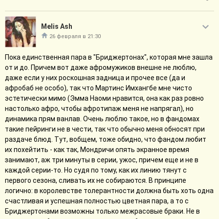
Melis Ash
26 февраля в 21:30
Пока единственная пара в "Бриджертонах", которая мне зашла
от и до. Причем вот даже афромужиков внешне не люблю,
даже если у них роскошная задница и прочее все (да и
афробаб не особо), так что Мартинс Имхангбе мне чисто
эстетически мимо (Эмма Наоми нравится, она как раз ровно
настолько афро, чтобы афротипаж меня не напрягал), но
динамика прям ванлав. Очень люблю такое, но в фандомах
такие пейринги не в чести, так что обычно меня обносят при
раздаче блюд. Тут, вобщем, тоже обидно, что фандом любит
их похейтить - как так, Мондричи опять экранное время
занимают, аж три минуты в серии, ужос, причем еще и не в
каждой серии-то. Но судя по тому, как их линию тянут с
первого сезона, сливать их не собираются. В принципе
логично: в королевстве толерантности должна быть хоть одна
счастливая и успешная полностью цветная пара, а то с
Бриджертонами возможны только межрасовые браки. Не в