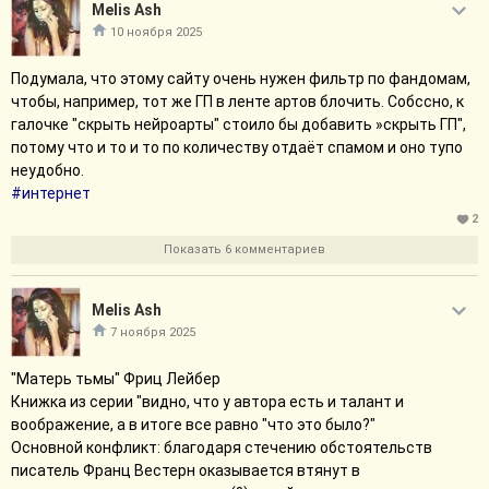
Melis Ash
10 ноября 2025
Подумала, что этому сайту очень нужен фильтр по фандомам,
чтобы, например, тот же ГП в ленте артов блочить. Собссно, к
галочке "скрыть нейроарты" стоило бы добавить »скрыть ГП",
потому что и то и то по количеству отдаёт спамом и оно тупо
неудобно.
#интернет
2
Показать 6 комментариев
Melis Ash
7 ноября 2025
"Матерь тьмы" Фриц Лейбер
Книжка из серии "видно, что у автора есть и талант и
воображение, а в итоге все равно "что это было?"
Основной конфликт: благодаря стечению обстоятельств
писатель Франц Вестерн оказывается втянут в