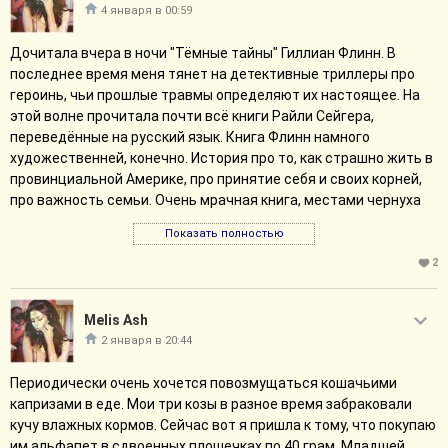
4 января в 00:59
Дочитала вчера в ночи "Тёмные тайны" Гиллиан Флинн. В
последнее время меня тянет на детективные триллеры про
героинь, чьи прошлые травмы определяют их настоящее. На
этой волне прочитала почти всё книги Райли Сейгера,
переведённые на русский язык. Книга Флинн намного
художественней, конечно. История про то, как страшно жить в
провинциальной Америке, про принятие себя и своих корней,
про важность семьи. Очень мрачная книга, местами чернуха
просто беспросветная. Подростки принимают наркоту и
Показать полностью
поклоняются Сатане, младше классницы инспирируют
Салемский процесс в миниатюре, фермерские хозяйства
2
разоряются. Главная героиня, Либби, в семь лет потеряла
семью в ужасной резне, которую как посчитала полиция,
Melis Ash
устроил её 15 летний брат Бен. С тех пор она не вылезает из
2 января в 20:44
депрессии и живёт на деньги из пожертвований
сочувсивуюших, которых в своё время было немало. Но прошло
Периодически очень хочется повозмущаться кошачьими
25 лет, деньги заканчиваются, а Либби не хочет, и, судя по
капризами в еде. Мои три козы в разное время забраковали
всему, и не может работать с её убитой психикой. Ей вовремя
кучу влажных кормов. Сейчас вот я пришла к тому, что покупаю
подворачивается предложение Клуба Смерти - кружка
им альфапет в сдвоенных плошечках по 40 грам. Младшей