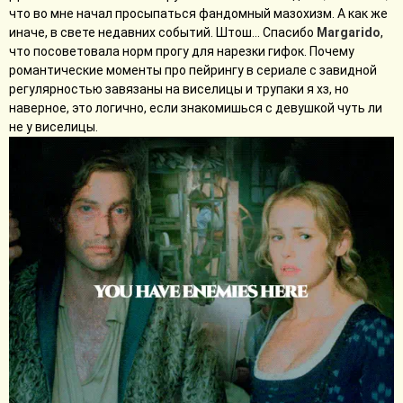
сценарии не было, и которую впихнули после титров по идее
что во мне начал просыпаться фандомный мазохизм. А как же
нынешней шоураннера, так что мб сцена и снималась
иначе, в свете недавних событий. Штош... Спасибо
Margarido
,
отдельно. Съемки актеров там, по крайней мере, достаточно
что посоветовала норм прогу для нарезки гифок. Почему
примитивные, как будто недостаточно рукастый оператор
романтические моменты про пейрингу в сериале с завидной
снимал или еще что, хз. Да вообще примитивная сцена, по
регулярностью завязаны на виселицы и трупаки я хз, но
существу, спасибо за Пози с её лордом.
наверное, это логично, если знакомишься с девушкой чуть ли
не у виселицы.
Дафна вообще прекрасная. Одновременно и такая вся нежно-
романтичная барышня и стальная леди. Прекрасная
иллюстрация, что можно написать сильного женского
персонажа без приевшейся темы королевы феминизма.
К вопросу о королевах феминизма: Элоиза временами прям
отвратительно ведет себя с окружающими. Дафна выходит
замуж? Отличный повод рассказать ей, каким отвратительным
ты считаешь брак. С Гиацинт в четвертом сезоне это вылилось
в жабогадюкинг, потому что Гиацинт тоже эгоистка, которая
занята только собой.
В целом феминизм Элоизы очень смешная штука, потому что
она о нем много говорит, но нифига не делает. Могла бы на
карманные деньги печатать листовки о женских правах/