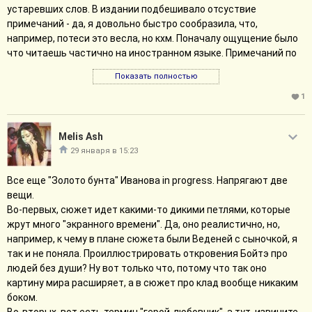
устаревших слов. В издании подбешивало отсуствие
такая нестыковка.
примечаний - да, я довольно быстро сообразила, что,
Порадовала ветка про Элис Мондрич, с Пенелопой,
например, потеси это весла, но кхм. Поначалу ощущение было
вынужденной поневоле плясать под дудку королевы тоже
что читаешь частично на иностранном языке. Примечаний по
забавно.
поводу религиозной матчасти тоже нет, а они бы не помешали.
С Франческой, чую, намутят ерунду, но про это вообще не
Показать полностью
Да, автор многое прописал в тексте и все же.
хочется много писать.
Сюжет. Это такой "Остров сокровищ" на Урале, вместо моря
1
река Чусовая, а вокруг леса, леса, леса. Главный герой
#сериал
пытается найти сокровища, оставшиеся после Пугачевского
Melis Ash
Свернуть сообщение
бунта и заодно разгадать тайну смерти отца. Сюжет движется
29 января в 15:23
петлями, которые жрут много времени, некоторые из них
нужны скорее для иллюстрации определенных идей и
Все еще "Золото бунта" Иванова in progress. Напрягают две
понимания мотивов персонажей, чем собссно для сюжета про
вещи.
сокровища, например сюжетная петля про Веденея. Герой не
Во-первых, сюжет идет какими-то дикими петлями, которые
очень умный, поэтому периодически влипает в нехорошее из-
жрут много "экранного времени". Да, оно реалистично, но,
за собственной глупости. Очень крутая мистика, такая вот,
например, к чему в плане сюжета были Веденей с сыночкой, я
что поначалу и не воспринимается однозначно мистикой.
так и не поняла. Проиллюстрировать откровения Бойтэ про
Что реально бесит - облико морале главгероя. Он реально
людей без души? Ну вот только что, потому что так оно
неприятный. Во-первых, постоянно хочет кого-то
картину мира расширяет, а в сюжет про клад вообще никаким
снасильничать. Ну бе. Во-вторых, весь такой в белом пальто,
боком.
при том творит много нехорошего. Мне прям доставило как он