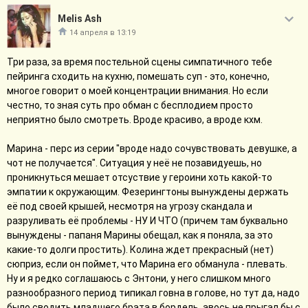
Melis Ash
14 апреля в 13:19
Три раза, за время постельной сцены симпатичного тебе
пейринга сходить на кухню, помешать суп - это, конечно,
многое говорит о моей концентрации внимания. Но если
честно, то зная суть про обман с бесплодием просто
неприятно было смотреть. Вроде красиво, а вроде кхм.
Марина - перс из серии "вроде надо сочувствовать девушке, а
чот не получается". Ситуация у неё не позавидуешь, но
проникнуться мешает отсуствие у героини хоть какой-то
эмпатии к окружающим. Фезерингтоны вынуждены держать
её под своей крышей, несмотря на угрозу скандала и
разруливать её проблемы - НУ И ЧТО (причем там буквально
вынуждены - папаня Марины обещал, как я поняла, за это
какие-то долги простить). Колина ждет прекрасный (нет)
сюприз, если он поймет, что Марина его обманула - плевать.
Ну и я редко соглашаюсь с Энтони, у него слишком много
разнообразного период типикал говна в голове, но тут да, надо
было сводить младшего брата в бордель, авось не прыгал бы с