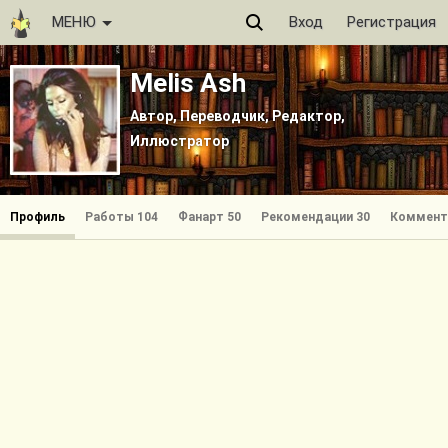
МЕНЮ
Вход
Регистрация
Melis Ash
Автор, Переводчик, Редактор,
Иллюстратор
Профиль
Работы 104
Фанарт 50
Рекомендации 30
Коммент