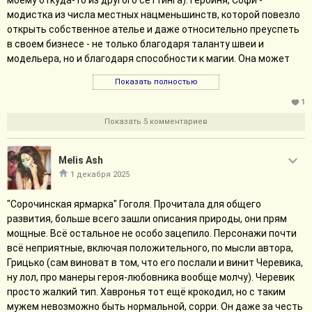
моему откуда-то из другого сеттинга). Героиня, Софи -
модистка из числа местных нацменьшинств, которой повезло
открыть собственное ателье и даже относительно преуспеть
в своем бизнесе - не только благодаря таланту швеи и
модельера, но и благодаря способности к магии. Она может
зачаровать предмет туалета на удачу или здоровье,
Показать полностью
например, но категорически отказывается накладывать
темные чары - собственно, она и не умеет это делать. Еще у
1
Софи есть брат Кристос, талантливый долбо... идеалист,
Показать 5 комментариев
который не особо умеет зарабатывать деньги, зато сочиняет
памфлеты, направленные против правительства. В какой-то
Melis Ash
момент Софи понимает, что её братец вляпался в нечто более
серьезное, чем печатанье пафлетов и он и его друзья
1 декабря 2025
планируют полноценное восстание. Именно в этот момент, по
"Сорочинская ярмарка" Гоголя. Прочитала для общего
стечению обстоятельств, у Софи появляется клиентка из
развития, больше всего зашли описания природы, они прям
числа высшей аристократии: Виола, дочь одного из первых
мощные. Всё остальное не особо зацепило. Персонажи почти
чиновников королевства хочет, чтобы та изготовила ей
всё неприятные, включая положительного, по мысли автора,
одежду с защитными чарами на случай возможного мятежа в
Грицько (сам виноват в том, что его послали и винит Черевика,
столице. Демократичная по характеру Виола любит
ну лол, про манеры героя-любовника вообще молчу). Черевик
приглашать в свой салон интересных людей и находит Софи
просто жалкий тип. Хавронья тот ещё крокодил, но с таким
таковой, так что скоро Софи начинает общаться со знатью
мужем невозможно быть нормальной, сорри. Он даже за честь
чаще, чем ожидала. Спойлерить сильно не буду, скажу, что