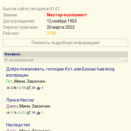
Был на сайте сегодня в 01:01
Звание:
Мастер-коллажист
Дата рождения:
12 ноября 1903
Зарегистрирован:
20 марта 2023
Рейтинг:
3780
Показать подробную информацию
Фанфики
87 произведений
»
Добро пожаловать, господин Кот, или Блохастым вход
воспрещен
Гет
, Мини, Закончен
2.8k
58
54
4
Луна в Нассау
Джен
, Мини, Закончен
1.1k
21
18
1
Наследство