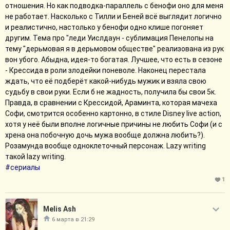
#сериалы
отношения. Но как подводка-параллель с бенофи оно для меня
не работает. Насколько с Тилли и Беней всё выглядит логично
Свернуть сообщение
и реалистично, настолько у бенофи одно клише погоняет
другим. Тема про "леди Уислдаун - сублимация Пенелопы на
тему "дерьмовая я в дерьмовом обществе" реализована из рук
вон убого. Абыдна, идея-то богатая. Лучшее, что есть в сезоне
- Крессида в роли злодейки поневоле. Наконец перестала
ждать, что её подберёт какой-нибудь мужик и взяла свою
судьбу в свои руки. Если б не жадность, получила бы свои 5к.
Правда, в сравнении с Крессидой, Араминта, которая мачеха
Софи, смотрится особенно картонно, в стиле Disney live action,
хотя у неё были вполне логичные причины не любить Софи (и с
хрена она побочную дочь мужа вообще должна любить?).
Розамунда вообще одноклеточный персонаж. Lazy writing
такой lazy writing.
#сериалы
1
Melis Ash
6 марта в 21:29