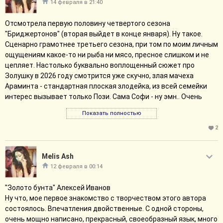
14 февраля в 21:40
Отсмотрела первую половину четвертого сезона
"Бриджертонов" (вторая выйдет в конце января). Ну такое.
Сценарно грамотнее третьего сезона, при том по моим личным
ощущениям какое-то ни рыба ни мясо, пресное слишком и не
цепляет. Настолько буквально воплощенный сюжет про
Золушку в 2026 году смотрится уже скучно, злая мачеха
Араминта - стандартная плоская злодейка, из всей семейки
интерес вызывает только Пози. Сама Софи - ну эмн.. Очень
странное ощущение от актрисы. Играет вроде норм, при том у
Показать полностью
меня постоянное ощущение мискаста, как будто актриса мимо
жанра и романтическая мелодрама ей не подходит. Я бы Йерин
2
Ха скорее отправила мечами махать или еще в какой экшон, а
не в томные охи вздохи друг по другу. Ну и огромный минус
Melis Ash
сезона для меня в выборе мужика, на которого натянули
12 февраля в 00:14
подобный сюжет. Бенедикт по сюжету товарищ очень
вольного сексуального поведения, любитель покутить.
"Золото бунта" Алексей Иванов
Поверить в то, что он возьмет и бросит все и станет верным
Ну что, мое первое знакомство с творчеством этого автора
мужем довольно сложно. Я бы скорее поверила в открытый
состоялось. Впечатления двойственные. С одной стороны,
брак с дамой похожих взглядов. Как я поняла, характер
очень мощно написано, прекрасный, своеобразный язык, много
Бенедикта в сравнении с книгами поменяли, может поэтому