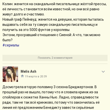
Колин: женится на скандальной писательнице жёлтой прессы,
прям остро не хватает эротизма, то есть как раз того, что
которой все нормальные люди сбежали (оттуда даже
её личность становится всём известной, но они всё равно
хочется видеть в романтической мелодраме с рейтингом 18+.)
некоторые представители ЛГБТ сбежали, так что представьте
живут долго и счастливо.
Пенелопа теперь если и будет, то мельком. Элоиза не мой
масштаб катастрофы).
Новый граф Пейнвуд: женится на девушке, которая пыталась
любимый перс, даже если ей дадут начало линии с Филиппом,
выдавать себя за ту самую скандальную писательницу и
мне все равно будет скучно, скорее всего. Королеву чем
#сериалы
получить за это 5000 фунтов у королевы.
дальше, тем больше хочется огреть тяжелым предметом по
Свернуть сообщение
Энтони, просравший отношения с Сиеной: А что, так можно
башке: ну может хватит использовать персонажа только для
было?
вмешательства в чужие дела? (Впрочем, королева, может и
#сериалы
помереть к следующему сезону.) Вайолет и леди Данбери
хороши, но тоже не из числа любимок.
Показать 2 комментария
Что до Фран с Микаэлой, то мне в принципе страшно
представлять, как оно будет выглядеть. Если актриса
Франчески еще туда-сюда (но при том проигрывает куче
Melis Ash
других актеров, в том числе тех, которые вроде бы более
19 марта в 20:39
второстепенные), то Масали Бадуза ощущается провалом
кастинга. Хорошей игры за весь сезон так и не показала,
Досмотрела вторую половину 3 сезона Бриджертонов. В
внешне обычная. Ну взяли вы посредственную актрису, можно
прошлый раз не вышло, потому что я словила кринж из-за
она хотя бы будет красивой как Венера, не? Сценарно ожидаю
спойлеров к сюжетке Ханны Нью. Ладно, справедливости
кринж.
ради, там не так всё кринжово, потому что закончилась её
линия её предложением Бенедикту завести серьёзные