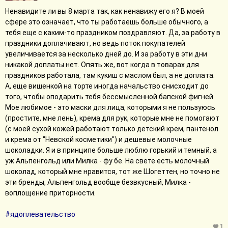
Ненавидите ли вы 8 марта так, как ненавижу его я? В моей
сфере это означает, что ты работаешь больше обычного, а
тебя еще с каким-то праздником поздравляют. Да, за работу в
праздники доплачивают, но ведь поток покупателей
увеличивается за несколько дней до. И за работу в эти дни
никакой доплаты нет. Опять же, вот когда в товарах для
праздников работала, там кукиш с маслом был, а не доплата.
А, еще вишенкой на торте иногда начальство снисходит до
того, чтобы оподарить тебя бессмысленной бапской фигней.
Мое любимое - это маски для лица, которыми я не пользуюсь
(простите, мне лень), крема для рук, которые мне не помогают
(с моей сухой кожей работают только детский крем, пантенол
и крема от "Невской косметики") и дешевые молочные
шоколадки. Я и в принципе больше люблю горький и темный, а
уж Альпенгольд или Милка - фу бе. На свете есть молочный
шоколад, который мне нравится, тот же Шогеттен, но точно не
эти бренды, Альпенгольд вообще безвкусный, Милка -
воплощение приторности.
#ядоплевательство
1