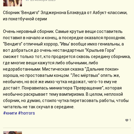
Еще один недостаток - сплошь и рядом ощущение, что автор
цитирует учебник по политэкономике. И если там где Кристос
Сборник 'Вендиго” Элджернона Блэквуда от Азбукт-классики,
что-то говорит, подобное еще туда-сюда - он революционер,
из покетбучной серии
хоть и не очень образованный, и заявлен как талантливый
памфлетист, благодаря знакомому профессору теории тут и
Очень неровный сборник. Самые крутые вещи составитель
там нахватался, то когда оно в фокале Софи, которая
поставил в начало и конец, а посередке оказался проходняк.
революциями не интересуется, оно уже странно. И такого там
“Вендиго” отличный хоррор, “Ивы' вообще имхо гениальны, а
много. Переводчику стоило бы что-то с этим сделать, но увы.
вот добраться до очень нестандартных “Крыльев Гора”
У автора книга дебютная, прочитала вот сейчас, что кроме
сможет только тот, кто продерется сквозь середину сборника,
этого цикла из трех книг, она ничего пока не написала.
где многие вещи кажутся либо обычными, либо
Непонятно пока, радоваться или огорчаться. Я люблю, когда
недоработанными. Мистическая сказка “Дальние покои»
автору интересны дженовые взаимодействия и здесь оно
хороша, но простоватым концом. “Лес мёртвых” опять же,
явно прослеживается... но печальный опыт с сиквелом
необычен, но всё же имхо чутка недожат, чего-то ему не
"Девятого дома" научил меня не раскатывать губу.
достаёт. Понравилась миниатюра ‘Превращение”, которая
#книги
необычно раскрывает тему вампиризма. В целом, неплохой
Свернуть сообщение
сборник, но думаю, стоило чутка перетасовать работы, чтобы
читатель не так скучал в середине.
#книги
#horrors
1