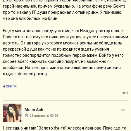
Во-вторых, вот есть термин "герой-любовник", а тут, извините,
всю книгу фыркал на Колывана Бугрина, а в итоге сделал как
герой-насильник, причем буквально. На этом фоне речи Бойтэ
раз то, по поводу чего в адрес Колывана снобил, хуже даже на
про то, какая у ГГ душа прекрасная лютый кринж. Я понимаю,
мой взгляд.
что она влюбилась, но блин.
С женскими персонажами все сложно. Сюжетка Бойтэ в какой-
то момент просто перестает существовать, превращает в
Еще у меня поганое предчувствие, что Неждану автор сольет.
периодические страдания героя на тему.
Просто вот потому что сильная и умная, и умеет окружающими
То есть героиня мощная ведьма, но она
вертеть. От автора у которого мужик-насильник обладатель
прям ничего не делала целых несколько
прекрасной души как-то не приходится ждать умения
месяцев, в том числе, чтобы обезопасить себя.
грамотно распорядится подобным персонажем. Бойтэ у него
скорее всего как-нить красиво помрет, но возможно я
Как арка персонажа это очень сомнительно. Как любовь всей
ошибаюсь. Но там прст изначально любовная линия сильно
жизни ГГ там изначально было понятно, что тупик.
отдает doomed pairing.
Автор даже жирно намекнул, когда Осташа
мечтал о счастливом будущем с женой, он
#книги
представлял, что у него будут дети, а Бойтэ бесплодна.
1
Нежданы мало и за неё обидно. Она умная, с характером, яркая
- и её потолок в этих реалиях быть чьей-то женой. Маруся -
Melis Ash
типичная женщина в морозильнике. Признаться очень
23 января в 00:56
забавляла неколебимая уверенность главгероя, что она его
вот прям любила. Типичный мужик тм. (Другой вопрос, что да,
Неспешно читаю "Золото бунта" Алексея Иванова. Пока где-то